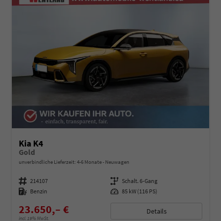
Kia K4
Gold
unverbindliche Lieferzeit: 4-6 Monate
Neuwagen
Fahrzeugnummer
214107
Getriebe
Schalt. 6-Gang
Kraftstoff
Benzin
Leistung
85 kW (116 PS)
23.650,– €
Details
incl. 19% MwSt.