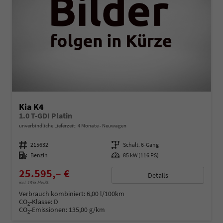
Kia K4
1.0 T-GDI Platin
unverbindliche Lieferzeit:
4 Monate
Neuwagen
Fahrzeugnummer
215632
Getriebe
Schalt. 6-Gang
Kraftstoff
Benzin
Leistung
85 kW (116 PS)
25.595,– €
Details
incl. 19% MwSt.
Verbrauch kombiniert:
6,00 l/100km
CO
-Klasse:
D
2
CO
-Emissionen:
135,00 g/km
2