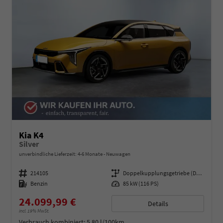
Kia K4
Silver
unverbindliche Lieferzeit: 4-6 Monate
Neuwagen
Fahrzeugnummer
214105
Getriebe
Doppelkupplungsgetriebe (DSG)
Kraftstoff
Benzin
Leistung
85 kW (116 PS)
24.099,99 €
Details
incl. 19% MwSt.
Verbrauch kombiniert:
5,80 l/100km