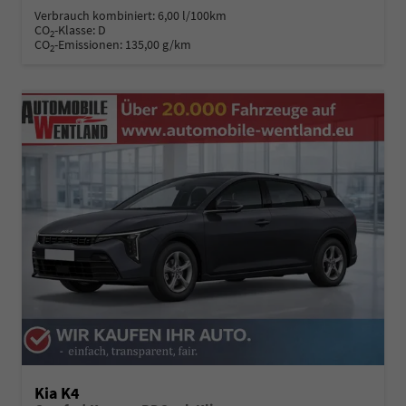
Verbrauch kombiniert:
6,00 l/100km
CO
-Klasse:
D
2
CO
-Emissionen:
135,00 g/km
2
Kia K4