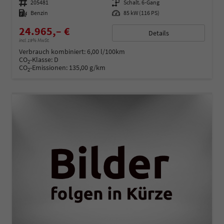
Fahrzeugnummer
205481
Getriebe
Schalt. 6-Gang
Kraftstoff
Benzin
Leistung
85 kW (116 PS)
24.965,– €
Details
incl. 19% MwSt.
Verbrauch kombiniert:
6,00 l/100km
CO
-Klasse:
D
2
CO
-Emissionen:
135,00 g/km
2