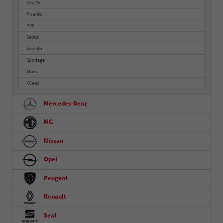
Niro EV
Picanto
PV5
Seltos
Sorento
Sportage
Stonic
XCeed
Mercedes-Benz
MG
Nissan
Opel
Peugeot
Renault
Seat