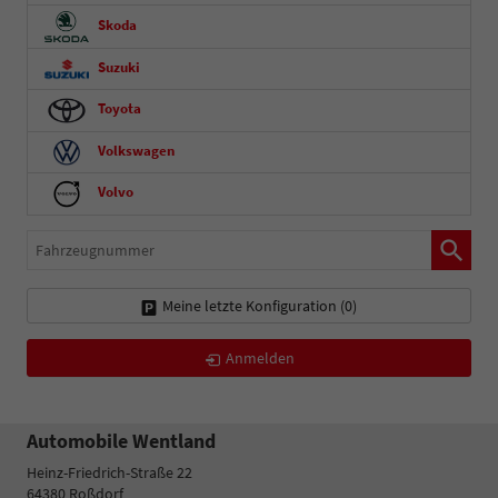
Skoda
Suzuki
Toyota
Volkswagen
Volvo
Fahrzeugnummer
Meine letzte Konfiguration (
0
)
Anmelden
Automobile Wentland
Heinz-Friedrich-Straße 22
64380
Roßdorf