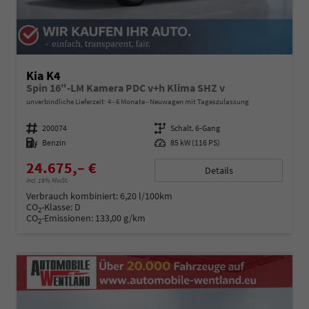
Kia K4
Spin 16"-LM Kamera PDC v+h Klima SHZ v
unverbindliche Lieferzeit: 4 - 6 Monate
Neuwagen mit Tageszulassung
Fahrzeugnummer
200074
Getriebe
Schalt. 6-Gang
Kraftstoff
Benzin
Leistung
85 kW (116 PS)
24.675,– €
Details
incl. 19% MwSt.
Verbrauch kombiniert:
6,20 l/100km
CO
-Klasse:
D
2
CO
-Emissionen:
133,00 g/km
2