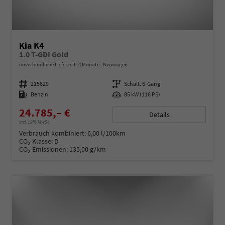
Kia K4
1.0 T-GDI Gold
unverbindliche Lieferzeit:
4 Monate
Neuwagen
Fahrzeugnummer
215629
Getriebe
Schalt. 6-Gang
Kraftstoff
Benzin
Leistung
85 kW (116 PS)
24.785,– €
Details
incl. 19% MwSt.
Verbrauch kombiniert:
6,00 l/100km
CO
-Klasse:
D
2
CO
-Emissionen:
135,00 g/km
2