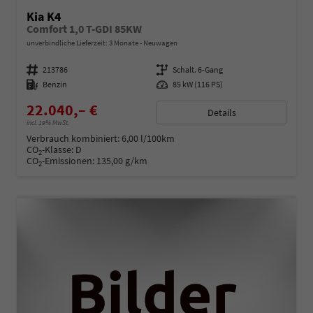
Kia K4
Comfort 1,0 T-GDI 85KW
unverbindliche Lieferzeit:
3 Monate
Neuwagen
Fahrzeugnummer
213786
Getriebe
Schalt. 6-Gang
Kraftstoff
Benzin
Leistung
85 kW (116 PS)
22.040,– €
Details
incl. 19% MwSt.
Verbrauch kombiniert:
6,00 l/100km
CO
-Klasse:
D
2
CO
-Emissionen:
135,00 g/km
2