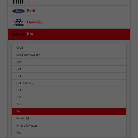
Ford
Hyundai
Kia
Ceed
Ceed Sportswagon
EV2
EV3
EV4
EV4 Fastback
EV5
EV6
EV9
K4
K4 Kombi
K4 Sportswagon
Niro