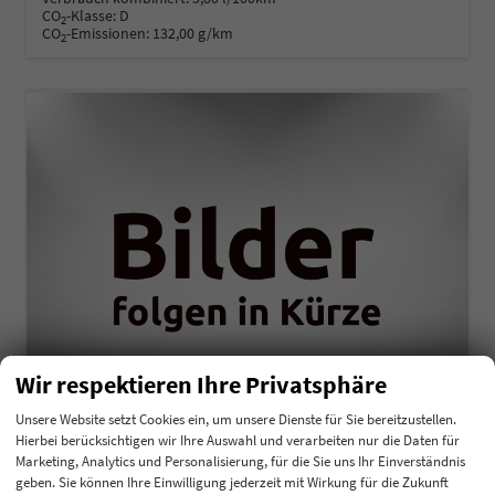
CO
-Klasse:
D
2
CO
-Emissionen:
132,00 g/km
2
Wir respektieren Ihre Privatsphäre
Unsere Website setzt Cookies ein, um unsere Dienste für Sie bereitzustellen.
Hierbei berücksichtigen wir Ihre Auswahl und verarbeiten nur die Daten für
Kia K4
Marketing, Analytics und Personalisierung, für die Sie uns Ihr Einverständnis
Comfort 1,0 T-GDI MHEV 48V DCT7 85KW
geben. Sie können Ihre Einwilligung jederzeit mit Wirkung für die Zukunft