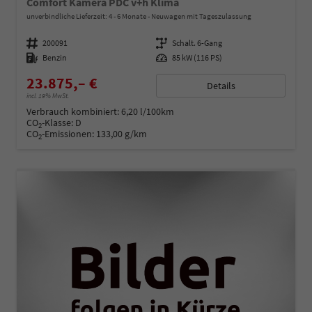
Comfort Kamera PDC v+h Klima
unverbindliche Lieferzeit: 4 - 6 Monate
Neuwagen mit Tageszulassung
Fahrzeugnummer
200091
Getriebe
Schalt. 6-Gang
Kraftstoff
Benzin
Leistung
85 kW (116 PS)
23.875,– €
Details
incl. 19% MwSt.
Verbrauch kombiniert:
6,20 l/100km
CO
-Klasse:
D
2
CO
-Emissionen:
133,00 g/km
2