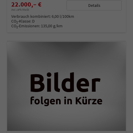
22.000,– €
Details
incl. 19% MwSt.
Verbrauch kombiniert:
6,00 l/100km
CO
-Klasse:
D
2
CO
-Emissionen:
135,00 g/km
2