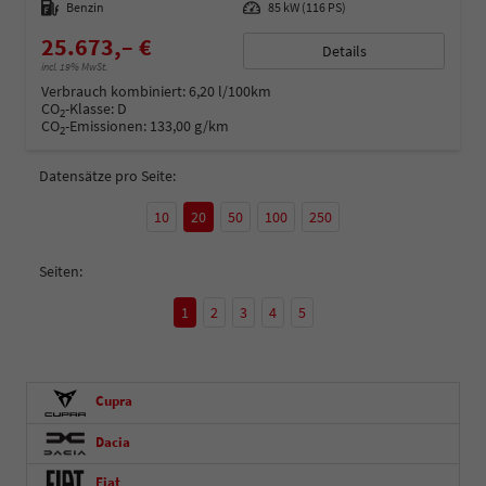
Kraftstoff
Benzin
Leistung
85 kW (116 PS)
25.673,– €
Details
incl. 19% MwSt.
Verbrauch kombiniert:
6,20 l/100km
CO
-Klasse:
D
2
CO
-Emissionen:
133,00 g/km
2
Datensätze pro Seite:
10
20
50
100
250
Seiten:
1
2
3
4
5
Cupra
Dacia
Fiat