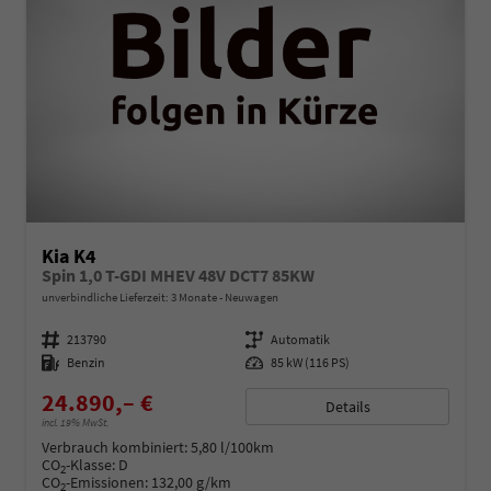
Kia K4
Spin 1,0 T-GDI MHEV 48V DCT7 85KW
unverbindliche Lieferzeit:
3 Monate
Neuwagen
Fahrzeugnummer
213790
Getriebe
Automatik
Kraftstoff
Benzin
Leistung
85 kW (116 PS)
24.890,– €
Details
incl. 19% MwSt.
Verbrauch kombiniert:
5,80 l/100km
CO
-Klasse:
D
2
CO
-Emissionen:
132,00 g/km
2