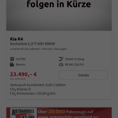
Kia K4
Exclusive 1,0 T-GDI 85KW
unverbindliche Lieferzeit:
3 Monate
Neuwagen
Fahrzeugnummer
213792
Getriebe
Schalt. 6-Gang
Kraftstoff
Benzin
Leistung
85 kW (116 PS)
23.490,– €
Details
incl. 19% MwSt.
Verbrauch kombiniert:
6,00 l/100km
CO
-Klasse:
D
2
CO
-Emissionen:
135,00 g/km
2