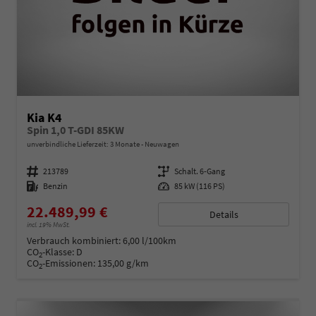
Kia K4
Spin 1,0 T-GDI 85KW
unverbindliche Lieferzeit:
3 Monate
Neuwagen
Fahrzeugnummer
213789
Getriebe
Schalt. 6-Gang
Kraftstoff
Benzin
Leistung
85 kW (116 PS)
22.489,99 €
Details
incl. 19% MwSt.
Verbrauch kombiniert:
6,00 l/100km
CO
-Klasse:
D
2
CO
-Emissionen:
135,00 g/km
2