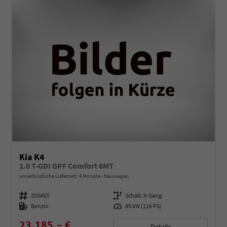
Kia K4
1.0 T-GDI GPF Comfort 6MT
unverbindliche Lieferzeit:
4 Monate
Neuwagen
Fahrzeugnummer
205463
Getriebe
Schalt. 6-Gang
Kraftstoff
Benzin
Leistung
85 kW (116 PS)
23.185,– €
Details