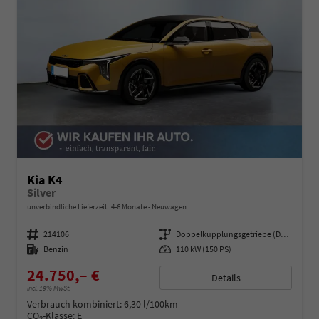
Kia K4
Silver
unverbindliche Lieferzeit: 4-6 Monate
Neuwagen
Fahrzeugnummer
214106
Getriebe
Doppelkupplungsgetriebe (DSG)
Kraftstoff
Benzin
Leistung
110 kW (150 PS)
24.750,– €
Details
incl. 19% MwSt.
Verbrauch kombiniert:
6,30 l/100km
CO
-Klasse:
E
2