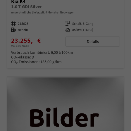
Kia K4
1.0 T-GDI Silver
unverbindliche Lieferzeit:
4 Monate
Neuwagen
Fahrzeugnummer
215626
Getriebe
Schalt. 6-Gang
Kraftstoff
Benzin
Leistung
85 kW (116 PS)
23.255,– €
Details
incl. 19% MwSt.
Verbrauch kombiniert:
6,00 l/100km
CO
-Klasse:
D
2
CO
-Emissionen:
135,00 g/km
2