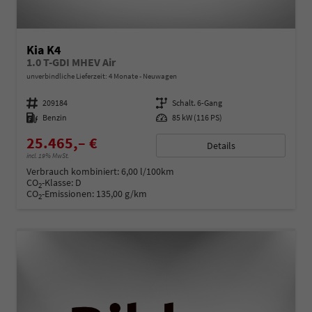
Kia K4
1.0 T-GDI MHEV Air
unverbindliche Lieferzeit:
4 Monate
Neuwagen
Fahrzeugnummer
209184
Getriebe
Schalt. 6-Gang
Kraftstoff
Benzin
Leistung
85 kW (116 PS)
25.465,– €
Details
incl. 19% MwSt.
Verbrauch kombiniert:
6,00 l/100km
CO
-Klasse:
D
2
CO
-Emissionen:
135,00 g/km
2