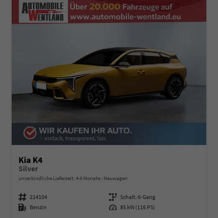
Kia K4
Silver
unverbindliche Lieferzeit: 4-6 Monate
Neuwagen
Fahrzeugnummer
214104
Getriebe
Schalt. 6-Gang
Kraftstoff
Benzin
Leistung
85 kW (116 PS)