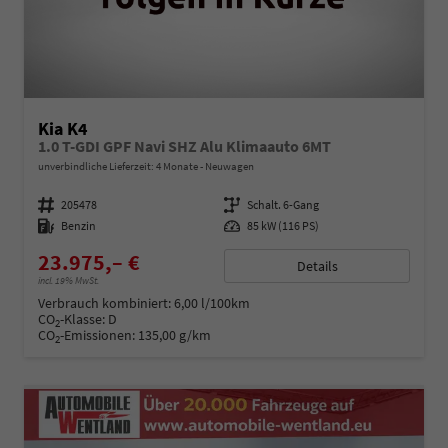
Kia K4
1.0 T-GDI GPF Navi SHZ Alu Klimaauto 6MT
unverbindliche Lieferzeit:
4 Monate
Neuwagen
Fahrzeugnummer
205478
Getriebe
Schalt. 6-Gang
Kraftstoff
Benzin
Leistung
85 kW (116 PS)
23.975,– €
Details
incl. 19% MwSt.
Verbrauch kombiniert:
6,00 l/100km
CO
-Klasse:
D
2
CO
-Emissionen:
135,00 g/km
2