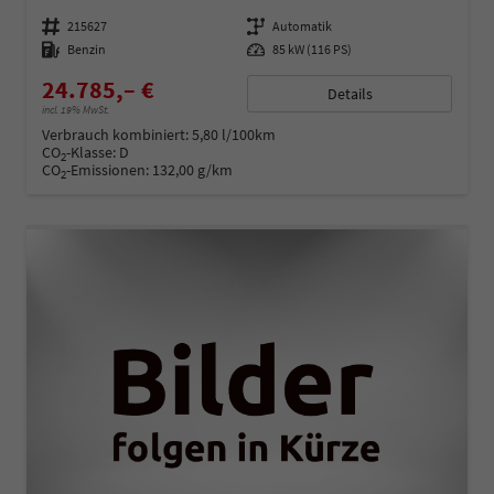
Fahrzeugnummer
215627
Getriebe
Automatik
Kraftstoff
Benzin
Leistung
85 kW (116 PS)
24.785,– €
Details
incl. 19% MwSt.
Verbrauch kombiniert:
5,80 l/100km
CO
-Klasse:
D
2
CO
-Emissionen:
132,00 g/km
2