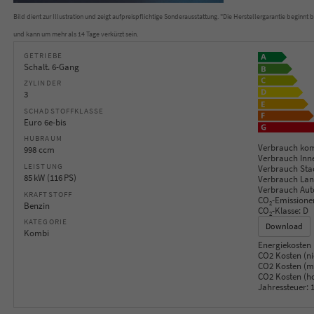
Bild dient zur Illustration und zeigt aufpreispflichtige Sonderausstattung. "Die Herstellergarantie beginn
und kann um mehr als 14 Tage verkürzt sein.
GETRIEBE
Schalt. 6-Gang
ZYLINDER
3
SCHADSTOFFKLASSE
Euro 6e-bis
HUBRAUM
Verbrauch kom
998 ccm
Verbrauch Inn
LEISTUNG
Verbrauch Sta
85 kW (116 PS)
Verbrauch Lan
Verbrauch Aut
KRAFTSTOFF
CO
-Emissione
2
Benzin
CO
-Klasse:
D
2
KATEGORIE
Download
Kombi
Energiekosten 
CO2 Kosten (ni
CO2 Kosten (mi
CO2 Kosten (h
Jahressteuer:
1