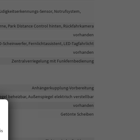
Müdigkeitserkennungs-Sensor, Notrufsystem,
rne, Park Distance Control hinten, Rückfahrkamera
vorhanden
Scheinwerfer, Fernlichtassistent, LED-Tagfahrlicht
vorhanden
Zentralverriegelung mit Funkfernbedienung
Anhängerkupplung-Vorbereitung
gel beheizbar, Außenspiegel elektrisch verstellbar
vorhanden
Getönte Scheiben
.
is