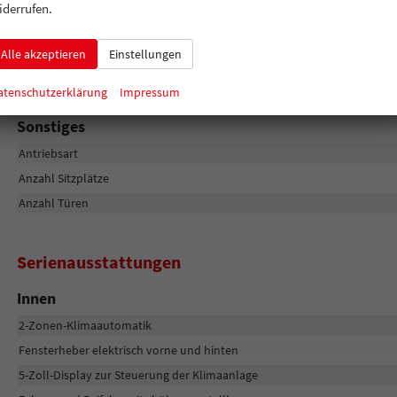
Bremsen
iderrufen.
Fahrwerk- und Regelungssysteme
Felgengröße
Alle akzeptieren
Einstellungen
Felgentyp
atenschutzerklärung
Impressum
Sonstiges
Antriebsart
Anzahl Sitzplätze
Anzahl Türen
Serienausstattungen
Innen
2-Zonen-Klimaautomatik
Fensterheber elektrisch vorne und hinten
5-Zoll-Display zur Steuerung der Klimaanlage