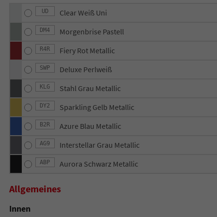
UD
Clear Weiß Uni
DM4
Morgenbrise Pastell
R4R
Fiery Rot Metallic
SWP
Deluxe Perlweiß
KLG
Stahl Grau Metallic
DY2
Sparkling Gelb Metallic
B2R
Azure Blau Metallic
AG9
Interstellar Grau Metallic
ABP
Aurora Schwarz Metallic
Allgemeines
Innen