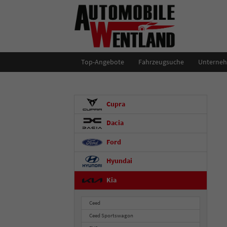
Top-Angebote
Fahrzeugsuche
Unterne
Cupra
Dacia
Ford
Hyundai
Kia
Ceed
Ceed Sportswagon