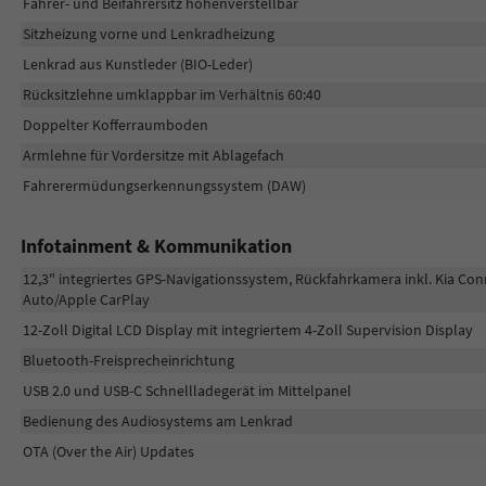
Fahrer- und Beifahrersitz höhenverstellbar
Sitzheizung vorne und Lenkradheizung
Lenkrad aus Kunstleder (BIO-Leder)
Rücksitzlehne umklappbar im Verhältnis 60:40
Doppelter Kofferraumboden
Armlehne für Vordersitze mit Ablagefach
Fahrerermüdungserkennungssystem (DAW)
Infotainment & Kommunikation
12,3" integriertes GPS-Navigationssystem, Rückfahrkamera inkl. Kia Con
Auto/Apple CarPlay
12-Zoll Digital LCD Display mit integriertem 4-Zoll Supervision Display
Bluetooth-Freisprecheinrichtung
USB 2.0 und USB-C Schnellladegerät im Mittelpanel
Bedienung des Audiosystems am Lenkrad
OTA (Over the Air) Updates