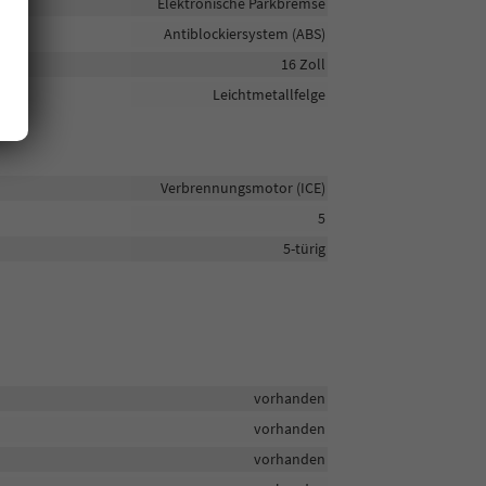
Elektronische Parkbremse
Antiblockiersystem (ABS)
16 Zoll
Leichtmetallfelge
Verbrennungsmotor (ICE)
5
5-türig
vorhanden
vorhanden
vorhanden