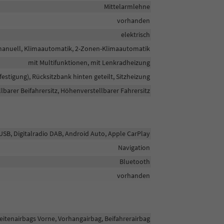
Mittelarmlehne
vorhanden
elektrisch
anuell, Klimaautomatik, 2-Zonen-Klimaautomatik
mit Multifunktionen, mit Lenkradheizung
efestigung), Rücksitzbank hinten geteilt, Sitzheizung
barer Beifahrersitz, Höhenverstellbarer Fahrersitz
 USB, Digitalradio DAB, Android Auto, Apple CarPlay
Navigation
Bluetooth
vorhanden
Seitenairbags Vorne, Vorhangairbag, Beifahrerairbag