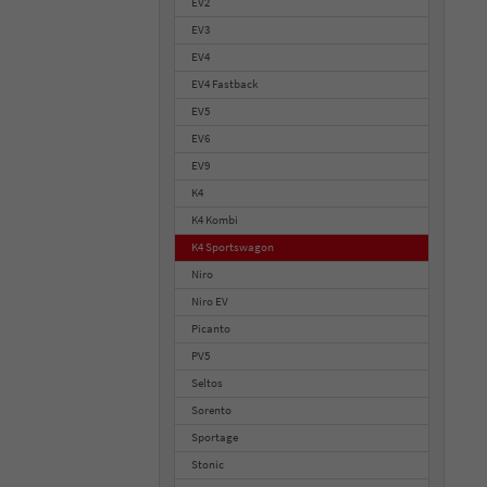
EV2
EV3
EV4
EV4 Fastback
EV5
EV6
EV9
K4
K4 Kombi
K4 Sportswagon
Niro
Niro EV
Picanto
PV5
Seltos
Sorento
Sportage
Stonic