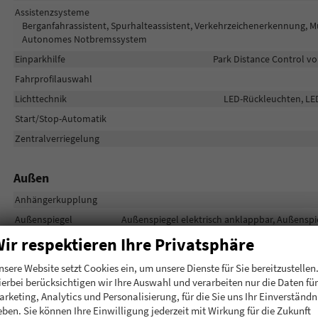
Assistenzsysteme
Berganfahrassistent, Spurhalteassistent, Verkehrzeichenerkennung, 
Autonomes Notbremssystem
Einparkhilfe
Park Distance Control vo
Fahrprofilauswahl
Lichttechnik
LED-Rückleuchten, LED-
Start/Stop-Automatik
Zentralverriegelung
Außen
Anhängerkupplung
Außenspiegel
Außenspiegel elektrisch anklappbar, Außenspie
Dachreling
ir respektieren Ihre Privatsphäre
Scheiben, Verglasung
nsere Website setzt Cookies ein, um unsere Dienste für Sie bereitzustellen
ierbei berücksichtigen wir Ihre Auswahl und verarbeiten nur die Daten für
arketing, Analytics und Personalisierung, für die Sie uns Ihr Einverständn
Räder & Technik
eben. Sie können Ihre Einwilligung jederzeit mit Wirkung für die Zukunft