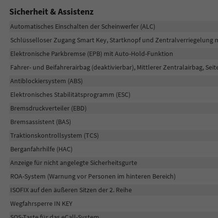
Sicherheit & Assistenz
Automatisches Einschalten der Scheinwerfer (ALC)
Schlüsselloser Zugang Smart Key, Startknopf und Zentralverriegelung
Elektronische Parkbremse (EPB) mit Auto-Hold-Funktion
Fahrer- und Beifahrerairbag (deaktivierbar), Mittlerer Zentralairbag, Se
Antiblockiersystem (ABS)
Elektronisches Stabilitätsprogramm (ESC)
Bremsdruckverteiler (EBD)
Bremsassistent (BAS)
Traktionskontrollsystem (TCS)
Berganfahrhilfe (HAC)
Anzeige für nicht angelegte Sicherheitsgurte
ROA-System (Warnung vor Personen im hinteren Bereich)
ISOFIX auf den äußeren Sitzen der 2. Reihe
Wegfahrsperre IN KEY
SOS-Taste für das eCall-System