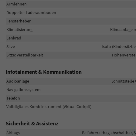
Armlehnen
Doppelter Laderaumboden
Fensterheber
Klimatisierung
Klimaanlage m
Lenkrad
Sitze
Isofix (Kindersitzb
Sitze: Verstellbarkeit
Höhenverstell
Infotainment & Kommunikation
Audioanlage
Schnittstelle
Navigationssystem
Telefon
Volldigitales Kombiinstrument (Virtual Cockpit)
Sicherheit & Assistenz
Airbags
Beifahrerairbag abschaltbar, 