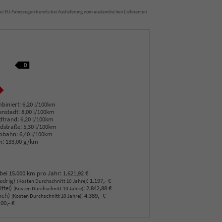
t bei EU-Fahrzeugen bereits bei Auslieferung vom ausländischen Lieferanten
biniert:
6,20 l/100km
enstadt:
8,00 l/100km
dtrand:
6,20 l/100km
dstraße:
5,30 l/100km
obahn:
6,40 l/100km
n:
133,00 g/km
bei 15.000 km pro Jahr:
1.621,92 €
edrig)
:
1.197,- €
(Kosten Durchschnitt 10 Jahre)
ttel)
:
2.842,88 €
(Kosten Durchschnitt 10 Jahre)
och)
:
4.389,- €
(Kosten Durchschnitt 10 Jahre)
00,- €