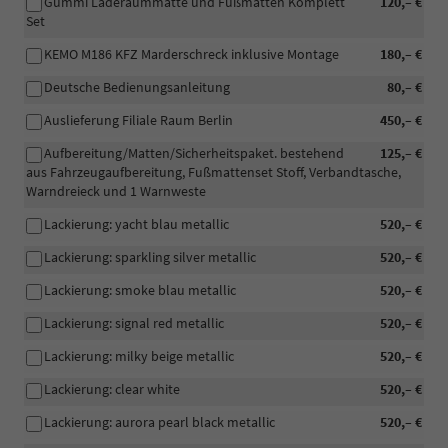
Gummi Laderaummatte und Fußmatten Komplett
120,– €
Set
KEMO M186 KFZ Marderschreck inklusive Montage
180,– €
Deutsche Bedienungsanleitung
80,– €
Auslieferung Filiale Raum Berlin
450,– €
Aufbereitung/Matten/Sicherheitspaket. bestehend
125,– €
aus Fahrzeugaufbereitung, Fußmattenset Stoff, Verbandtasche,
Warndreieck und 1 Warnweste
Lackierung: yacht blau metallic
520,– €
Lackierung: sparkling silver metallic
520,– €
Lackierung: smoke blau metallic
520,– €
Lackierung: signal red metallic
520,– €
Lackierung: milky beige metallic
520,– €
Lackierung: clear white
520,– €
Lackierung: aurora pearl black metallic
520,– €