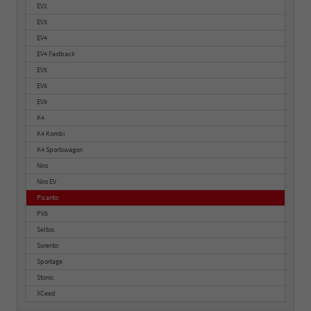
EV2
EV3
EV4
EV4 Fastback
EV5
EV6
EV9
K4
K4 Kombi
K4 Sportswagon
Niro
Niro EV
Picanto
PV5
Seltos
Sorento
Sportage
Stonic
XCeed