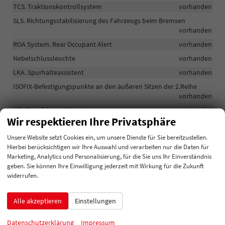
TCS. Traktionskontrollsystem
vorhanden
SLS. Richtungsstabilisierung des Fahrzeugs beim Bremsen
vorhanden
ROA System. Rear Occupant Alert
vorhanden
Nebelschlussleuchte
vorhanden
LKA. Spurhalteassistent
vorhanden
ISOFIX-Befestigungspunkte an den äußeren Sitzen der 2.Reihe
vorhanden
LFA. Spurfolgeassistent
vorhanden
Wir respektieren Ihre Privatsphäre
ISLA. Intelligente Geschwindigkeitsbegrenzungsanzeige
vorhanden
Unsere Website setzt Cookies ein, um unsere Dienste für Sie bereitzustellen.
Hierbei berücksichtigen wir Ihre Auswahl und verarbeiten nur die Daten für
HAC. Berganfahrassistent
vorhanden
Marketing, Analytics und Personalisierung, für die Sie uns Ihr Einverständnis
HBA. Automatische Fernlichtumschaltung
vorhanden
geben. Sie können Ihre Einwilligung jederzeit mit Wirkung für die Zukunft
widerrufen.
Gurtstraffer
vorhanden
ESC
vorhanden
Alle akzeptieren
Einstellungen
Fahrer- und Beifahrerairbag. Beifahrerairbag deaktivierbar
vorhanden
Datenschutzerklärung
Impressum