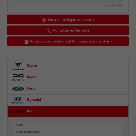
incl. 19% MwSt.
Bestellunterlagen anfordern
Kontaktieren Sie mich
Angebot ausdrucken und Konfiguration speichern
Cupra
Dacia
Ford
Hyundai
Kia
Ceed
Ceed Sportswagon