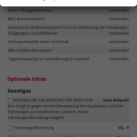
EBD
vorhanden
DAW+. Müdigkeitswarner
vorhanden
BAS. Bremsassistent
vorhanden
Autonomes Notbremssystem FCA 1.5. Erkennung von Fahrzeugen,
Fußgängern und Radfahren
vorhanden
Verbrauchswerte unter Vorbehalt
vorhanden
ABS. Antiblockiersystem
vorhanden
Tageszulassung vor Auslieferung im Ausland
vorhanden
Optionale Extras
Sonstiges
KOSTENLOSE ANLIEFERUNG PER SPEDITION
ohne Aufpreis
Nur möglich gegen Vorab-Überweisung des Kaufpreises und bei
Fahrzeugen aus bestimmten Ländern. Keine
Fahrzeugaufbereitung möglich
Fahrzeugaufbereitung
60,– €