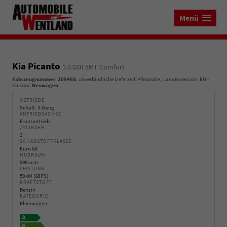
Menü
Kia Picanto
1.0 GDI 5MT Comfort
Fahrzeugnummer
:
205468
, unverbindliche Lieferzeit:
4 Monate
, Landesversion: EU -
Europa,
Neuwagen
GETRIEBE
Schalt. 5-Gang
ANTRIEBSACHSE
Frontantrieb
ZYLINDER
3
SCHADSTOFFKLASSE
Euro 6d
HUBRAUM
998 ccm
LEISTUNG
50 kW (68 PS)
KRAFTSTOFF
Benzin
KATEGORIE
Kleinwagen