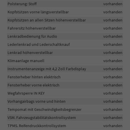
Polsterung: Stoff
vorhanden
Kopfstützen vorne längsverstellbar
vorhanden
Kopfstützen an allen Sitzen höhenverstellbar
vorhanden
Fahrersitz höhenverstellbar
vorhanden
Lenkradbedienung für Audio
vorhanden
Lederlenkrad und Lederschaltknauf
vorhanden
Lenkrad höhenverstellbar
vorhanden
Klimaanlage manuell
vorhanden
Instrumentenanzeige mit 4,2 Zoll Farbdisplay
vorhanden
Fensterheber hinten elektrisch
vorhanden
Fensterheber vorne elektrisch
vorhanden
Wegfahrsperre IN KEY
vorhanden
Vorhangairbags vorne und hinten
vorhanden
Tempomat mit Geschwindigkeitsbegrenzer
vorhanden
VSM. Fahrzeugstabilitätskontrollsystem
vorhanden
TPMS. Reifendruckkontrollsystem
vorhanden