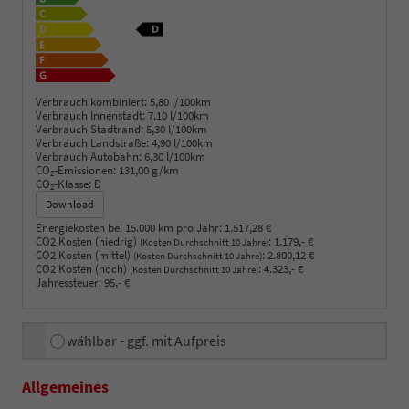
Verbrauch kombiniert:
5,80 l/100km
Verbrauch Innenstadt:
7,10 l/100km
Verbrauch Stadtrand:
5,30 l/100km
Verbrauch Landstraße:
4,90 l/100km
Verbrauch Autobahn:
6,30 l/100km
CO
-Emissionen:
131,00 g/km
2
CO
-Klasse:
D
2
Download
Energiekosten bei 15.000 km pro Jahr:
1.517,28 €
CO2 Kosten (niedrig)
:
1.179,- €
(Kosten Durchschnitt 10 Jahre)
CO2 Kosten (mittel)
:
2.800,12 €
(Kosten Durchschnitt 10 Jahre)
CO2 Kosten (hoch)
:
4.323,- €
(Kosten Durchschnitt 10 Jahre)
Jahressteuer:
95,- €
wählbar - ggf. mit Aufpreis
Allgemeines