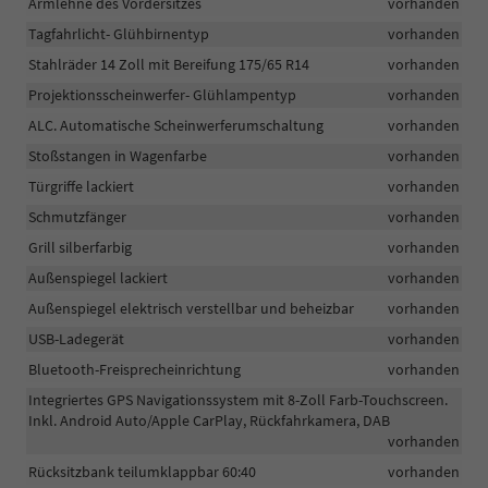
Armlehne des Vordersitzes
vorhanden
Tagfahrlicht- Glühbirnentyp
vorhanden
Stahlräder 14 Zoll mit Bereifung 175/65 R14
vorhanden
Projektionsscheinwerfer- Glühlampentyp
vorhanden
ALC. Automatische Scheinwerferumschaltung
vorhanden
Stoßstangen in Wagenfarbe
vorhanden
Türgriffe lackiert
vorhanden
Schmutzfänger
vorhanden
Grill silberfarbig
vorhanden
Außenspiegel lackiert
vorhanden
Außenspiegel elektrisch verstellbar und beheizbar
vorhanden
USB-Ladegerät
vorhanden
Bluetooth-Freisprecheinrichtung
vorhanden
Integriertes GPS Navigationssystem mit 8-Zoll Farb-Touchscreen.
Inkl. Android Auto/Apple CarPlay, Rückfahrkamera, DAB
vorhanden
Rücksitzbank teilumklappbar 60:40
vorhanden