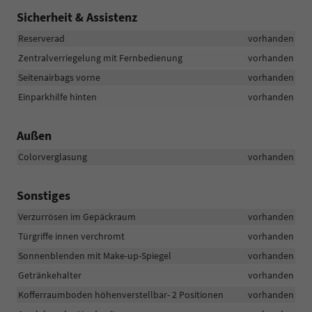
Sicherheit & Assistenz
Reserverad
vorhanden
Zentralverriegelung mit Fernbedienung
vorhanden
Seitenairbags vorne
vorhanden
Einparkhilfe hinten
vorhanden
Außen
Colorverglasung
vorhanden
Sonstiges
Verzurrösen im Gepäckraum
vorhanden
Türgriffe innen verchromt
vorhanden
Sonnenblenden mit Make-up-Spiegel
vorhanden
Getränkehalter
vorhanden
Kofferraumboden höhenverstellbar- 2 Positionen
vorhanden