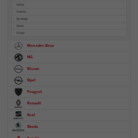
Seltos
Sorento
Sportage
Stonic
XCeed
Mercedes-Benz
MG
Nissan
Opel
Peugeot
Renault
Seat
Skoda