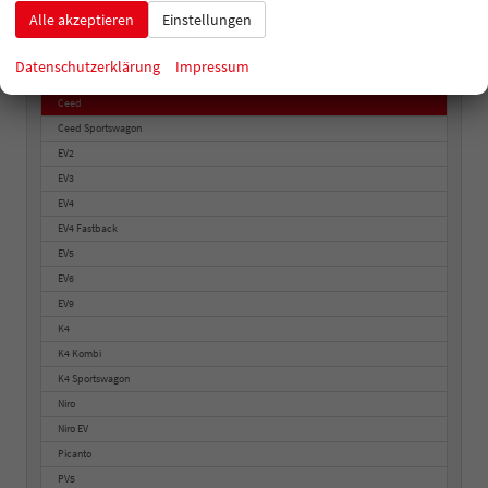
Hyundai
Alle akzeptieren
Einstellungen
Kia
Datenschutzerklärung
Impressum
Ceed
Ceed Sportswagon
EV2
EV3
EV4
EV4 Fastback
EV5
EV6
EV9
K4
K4 Kombi
K4 Sportswagon
Niro
Niro EV
Picanto
PV5