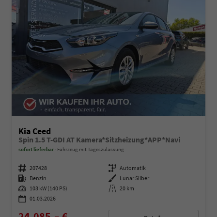
Kia Ceed
Spin 1.5 T-GDI AT Kamera*Sitzheizung*APP*Navi
sofort lieferbar
Fahrzeug mit Tageszulassung
Fahrzeugnummer
207428
Getriebe
Automatik
Kraftstoff
Benzin
Außenfarbe
Lunar Silber
Leistung
103 kW (140 PS)
Kilometerstand
20 km
01.03.2026
24.085,– €