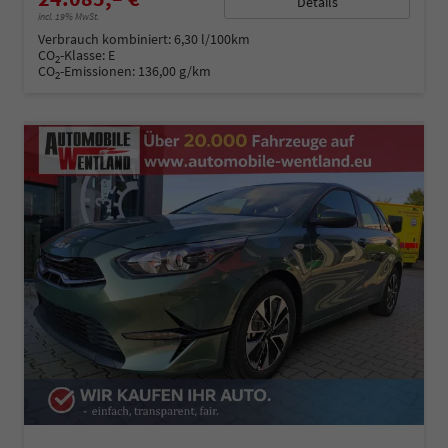
Details
incl. 19% MwSt.
Verbrauch kombiniert:
6,30 l/100km
CO
-Klasse:
E
2
CO
-Emissionen:
136,00 g/km
2