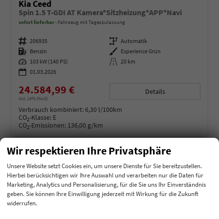
Kia Ceed
Spin 1.5 T-GDI AT Kamera*Sitzheizung*APP*Navi
sofort lieferbar
Fahrzeug mit Tageszulassung
Fahrzeugnummer
206935
Getriebe
Automatik
Kraftstoff
Benzin
Außenfarbe
Experience Grün
Leistung
103 kW (140 PS)
Kilometerstand
20 km
01.03.2026
24.584,99 €
Details
incl. 19% MwSt.
Verbrauch kombiniert:
6,30 l/100km
CO
-Klasse:
E
2
CO
-Emissionen:
136,00 g/km
2
Wir respektieren Ihre Privatsphäre
Cupra
Unsere Website setzt Cookies ein, um unsere Dienste für Sie bereitzustellen.
Dacia
Hierbei berücksichtigen wir Ihre Auswahl und verarbeiten nur die Daten für
Marketing, Analytics und Personalisierung, für die Sie uns Ihr Einverständnis
Fiat
geben. Sie können Ihre Einwilligung jederzeit mit Wirkung für die Zukunft
widerrufen.
Ford