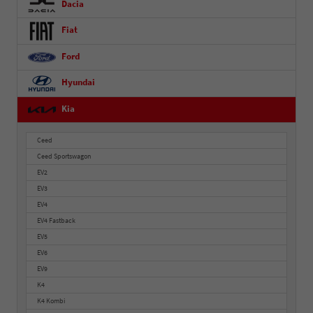
Dacia
Fiat
Ford
Hyundai
Kia
Ceed
Ceed Sportswagon
EV2
EV3
EV4
EV4 Fastback
EV5
EV6
EV9
K4
K4 Kombi