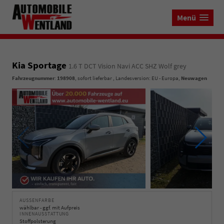
Menü
Kia Sportage
1.6 T DCT Vision Navi ACC SHZ Wolf grey
Fahrzeugnummer
:
198908
,
sofort lieferbar
, Landesversion: EU - Europa,
Neuwagen
AUSSENFARBE
wählbar - ggf. mit Aufpreis
INNENAUSSTATTUNG
Stoffpolsterung