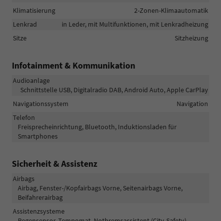
Klimatisierung
2-Zonen-Klimaautomatik
Lenkrad
in Leder, mit Multifunktionen, mit Lenkradheizung
Sitze
Sitzheizung
Infotainment & Kommunikation
Audioanlage
Schnittstelle USB, Digitalradio DAB, Android Auto, Apple CarPlay
Navigationssystem
Navigation
Telefon
Freisprecheinrichtung, Bluetooth, Induktionsladen für
Smartphones
Sicherheit & Assistenz
Airbags
Airbag, Fenster-/Kopfairbags Vorne, Seitenairbags Vorne,
Beifahrerairbag
Assistenzsysteme
Regensensor, Tempomat, Notbremsassistent (City-Safety),