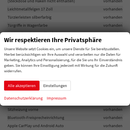
(Steckdose und Haken nicht enthalten)
vorhanden
Leichtmetallfelgen 17 Zoll
vorhanden
Türzierleisten silberfarbig
vorhanden
Türgriffe in Wagenfarbe
vorhanden
Seitenschutzleisten silberfarbig
vorhanden
Wir respektieren Ihre Privatsphäre
Heckspoiler silberfarbig
vorhanden
Unsere Website setzt Cookies ein, um unsere Dienste für Sie bereitzustellen.
Außenspiegel elektrisch verstell-, beheiz- und klappbar, in
Hierbei berücksichtigen wir Ihre Auswahl und verarbeiten nur die Daten für
Wagenfarbe und integriertem Richtungsanzeiger
vorhanden
Marketing, Analytics und Personalisierung, für die Sie uns Ihr Einverständnis
Navigationssystem mit 12,3 Zoll LCD
vorhanden
geben. Sie können Ihre Einwilligung jederzeit mit Wirkung für die Zukunft
widerrufen.
OTA (Over the Air) - Online Softwareupdates
vorhanden
Lautsprecher (5)
vorhanden
Alle akzeptieren
Einstellungen
Display integriert: 4 Zoll TFT-Kombiinstrument mit 12,3 Zoll TFT-
Display
vorhanden
Datenschutzerklärung
Impressum
DAB. Digitalradio
vorhanden
Sitzheizung vorne
vorhanden
Bluetooth-Freisprecheinrichtung
vorhanden
Apple CarPlay und Android Auto
vorhanden