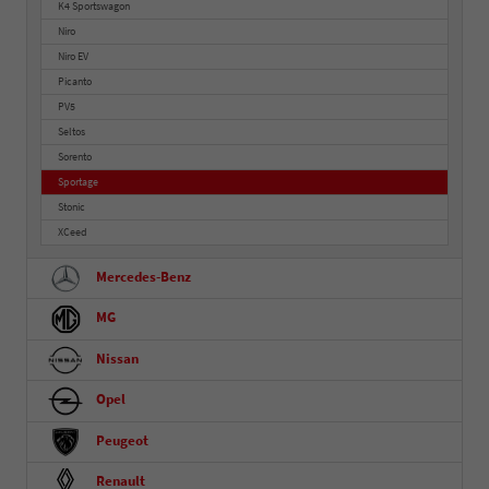
K4 Sportswagon
Niro
Niro EV
Picanto
PV5
Seltos
Sorento
Sportage
Stonic
XCeed
Mercedes-Benz
MG
Nissan
Opel
Peugeot
Renault