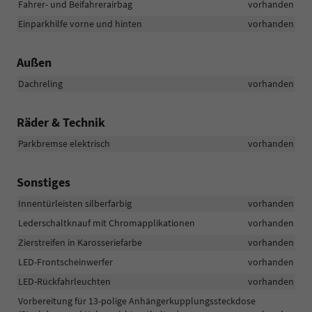
Fahrer- und Beifahrerairbag
vorhanden
Einparkhilfe vorne und hinten
vorhanden
Außen
Dachreling
vorhanden
Räder & Technik
Parkbremse elektrisch
vorhanden
Sonstiges
Innentürleisten silberfarbig
vorhanden
Lederschaltknauf mit Chromapplikationen
vorhanden
Zierstreifen in Karosseriefarbe
vorhanden
LED-Frontscheinwerfer
vorhanden
LED-Rückfahrleuchten
vorhanden
Vorbereitung für 13-polige Anhängerkupplungssteckdose