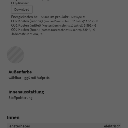
CO
-Klasse:
F
2
Download
Energiekosten bei 15.000 km pro Jahr:
1.935,84 €
CO2 Kosten (niedrig)
:
1.512,- €
(Kosten Durchschnitt 10 Jahre)
CO2 Kosten (mittel)
:
3.591,- €
(Kosten Durchschnitt 10 Jahre)
CO2 Kosten (hoch)
:
5.544,- €
(Kosten Durchschnitt 10 Jahre)
Jahressteuer:
204,- €
Außenfarbe
wählbar - ggf. mit Aufpreis
Innenausstattung
Stoffpolsterung
Innen
Fensterheber
elektrisch