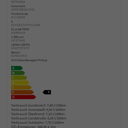
GETRIEBE
Automatik
ANTRIEBSACHSE
Frontantrieb
ZYLINDER
4
SCHADSTOFFKLASSE
Euro 6d-TEMP
HUBRAUM
1.598 ccm
LEISTUNG
110 kW (150 PS)
KRAFTSTOFF
Benzin
KATEGORIE
SUV/Geländewagen/Pickup
Verbrauch kombiniert:
7,40 l/100km
Verbrauch Innenstadt:
9,50 l/100km
Verbrauch Stadtrand:
7,10 l/100km
Verbrauch Landstraße:
6,30 l/100km
Verbrauch Autobahn:
7,70 l/100km
CO
-Emissionen:
168,00 g/km
2