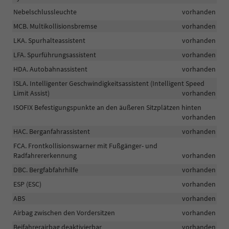
Nebelschlussleuchte
vorhanden
MCB. Multikollisionsbremse
vorhanden
LKA. Spurhalteassistent
vorhanden
LFA. Spurführungsassistent
vorhanden
HDA. Autobahnassistent
vorhanden
ISLA. Intelligenter Geschwindigkeitsassistent (Intelligent Speed
Limit Assist)
vorhanden
ISOFIX Befestigungspunkte an den äußeren Sitzplätzen hinten
vorhanden
HAC. Berganfahrassistent
vorhanden
FCA. Frontkollisionswarner mit Fußgänger- und
Radfahrererkennung
vorhanden
DBC. Bergfabfahrhilfe
vorhanden
ESP (ESC)
vorhanden
ABS
vorhanden
Airbag zwischen den Vordersitzen
vorhanden
Beifahrerairbag deaktivierbar
vorhanden