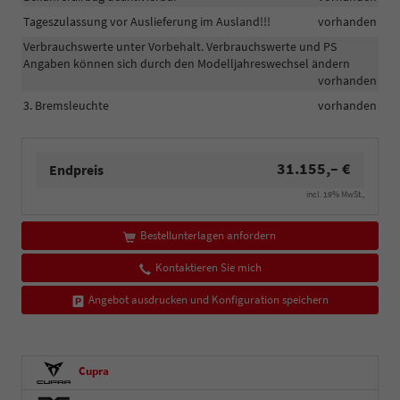
Tageszulassung vor Auslieferung im Ausland!!!
vorhanden
Verbrauchswerte unter Vorbehalt. Verbrauchswerte und PS
Angaben können sich durch den Modelljahreswechsel ändern
vorhanden
3. Bremsleuchte
vorhanden
31.155,– €
Endpreis
incl. 19% MwSt.,
Bestellunterlagen anfordern
Kontaktieren Sie mich
Angebot ausdrucken und Konfiguration speichern
Cupra