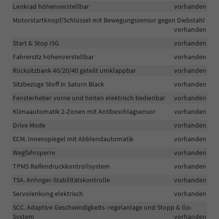
Lenkrad höhenverstellbar
vorhanden
Motorstartknopf/Schlüssel mit Bewegungssensor gegen Diebstahl
vorhanden
Start & Stop ISG
vorhanden
Fahrersitz höhenverstellbar
vorhanden
Rücksitzbank 40/20/40 geteilt umklappbar
vorhanden
Sitzbezüge Stoff in Saturn Black
vorhanden
Fensterheber vorne und hinten elektrisch bedienbar
vorhanden
Klimaautomatik 2-Zonen mit Antibeschlagsensor
vorhanden
Drive Mode
vorhanden
ECM. Innenspiegel mit Abblendautomatik
vorhanden
Wegfahrsperre
vorhanden
TPMS Reifendruckkontrollsystem
vorhanden
TSA. Anhnger-Stabilitätskontrolle
vorhanden
Servolenkung elektrisch
vorhanden
SCC. Adaptive Geschwindigkeits- regelanlage und Stopp & Go-
System
vorhanden