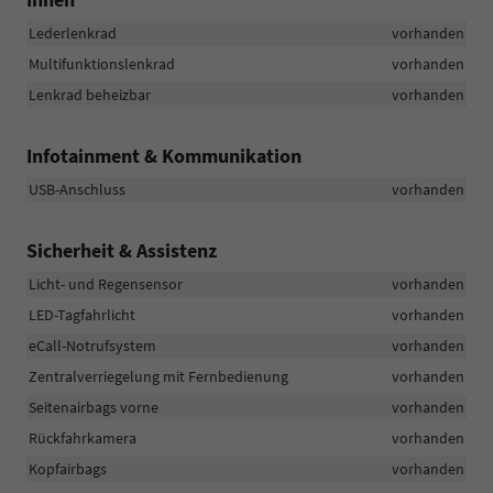
Lederlenkrad
vorhanden
Multifunktionslenkrad
vorhanden
Lenkrad beheizbar
vorhanden
Infotainment & Kommunikation
USB-Anschluss
vorhanden
Sicherheit & Assistenz
Licht- und Regensensor
vorhanden
LED-Tagfahrlicht
vorhanden
eCall-Notrufsystem
vorhanden
Zentralverriegelung mit Fernbedienung
vorhanden
Seitenairbags vorne
vorhanden
Rückfahrkamera
vorhanden
Kopfairbags
vorhanden