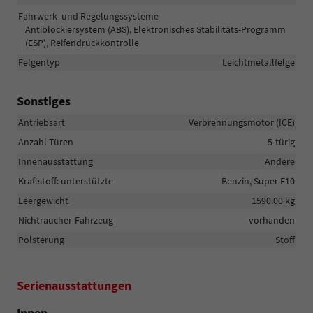
Fahrwerk- und Regelungssysteme
Antiblockiersystem (ABS), Elektronisches Stabilitäts-Programm
(ESP), Reifendruckkontrolle
Felgentyp
Leichtmetallfelge
Sonstiges
Antriebsart
Verbrennungsmotor (ICE)
Anzahl Türen
5-türig
Innenausstattung
Andere
Kraftstoff: unterstützte
Benzin, Super E10
Leergewicht
1590.00 kg
Nichtraucher-Fahrzeug
vorhanden
Polsterung
Stoff
Serienausstattungen
Innen