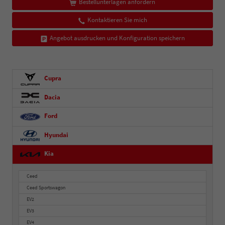
Bestellunterlagen anfordern
Kontaktieren Sie mich
Angebot ausdrucken und Konfiguration speichern
Cupra
Dacia
Ford
Hyundai
Kia
Ceed
Ceed Sportswagon
EV2
EV3
EV4