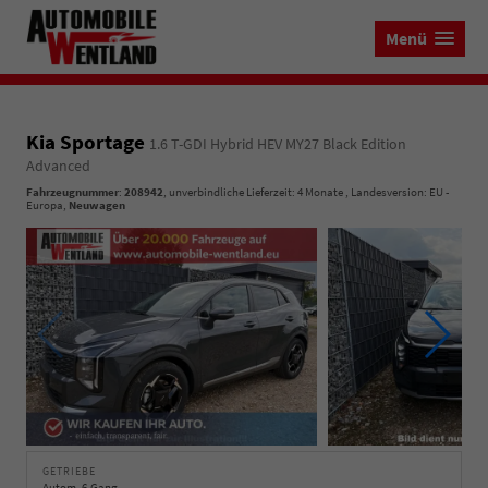
Menü
Kia Sportage
1.6 T-GDI Hybrid HEV MY27 Black Edition
Advanced
Fahrzeugnummer
:
208942
, unverbindliche Lieferzeit:
4 Monate
, Landesversion: EU -
Europa,
Neuwagen
GETRIEBE
Autom. 6-Gang