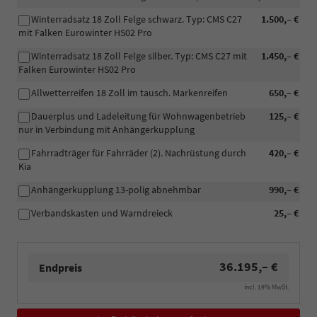
Winterradsatz 18 Zoll Felge schwarz. Typ: CMS C27
1.500,– €
mit Falken Eurowinter HS02 Pro
Winterradsatz 18 Zoll Felge silber. Typ: CMS C27 mit
1.450,– €
Falken Eurowinter HS02 Pro
Allwetterreifen 18 Zoll im tausch. Markenreifen
650,– €
Dauerplus und Ladeleitung für Wohnwagenbetrieb
125,– €
nur in Verbindung mit Anhängerkupplung
Fahrradträger für Fahrräder (2). Nachrüstung durch
420,– €
Kia
Anhängerkupplung 13-polig abnehmbar
990,– €
Verbandskasten und Warndreieck
25,– €
36.195,– €
Endpreis
incl. 19% MwSt.