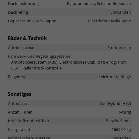
Dachausführung
Panoramadach, Schiebe-Hebedach
Dachreling
vorhanden
Gepäckraum-/Heckklappe
Elektrische Heckklappe
Räder & Technik
Antriebsachse
Frontantrieb
Fahrwerk- und Regelungssysteme
Antiblockiersystem (ABS), Elektronisches Stabilitäts-Programm
(ESP), Reifendruckkontrolle
Felgentyp
Leichtmetallfelge
Sonstiges
Antriebsart
Voll-Hybrid (HEV)
Anzahl Türen
5-türig
Kraftstoff: unterstützte
Benzin, Super
Leergewicht
1665.00 kg
Nichtraucher-Fahrzeug
vorhanden