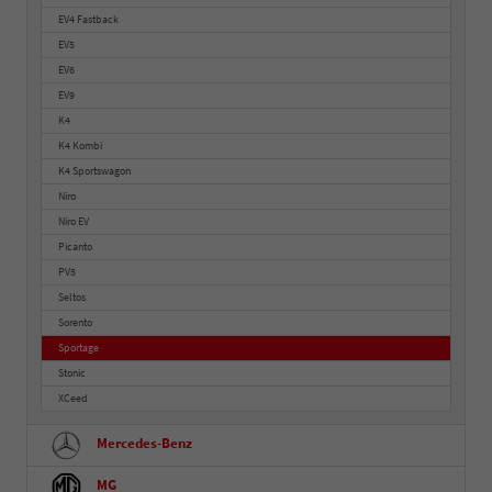
EV4 Fastback
EV5
EV6
EV9
K4
K4 Kombi
K4 Sportswagon
Niro
Niro EV
Picanto
PV5
Seltos
Sorento
Sportage
Stonic
XCeed
Mercedes-Benz
MG