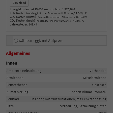
Download
Energiekosten bei 15.000 km pro Jahr:
1.517,28 €
CO2 Kosten (niedrig)
:
1.188,- €
(Kosten Durchschnitt 10 Jahre)
CO2 Kosten (mittel)
:
2.821,50 €
(Kosten Durchschnitt 10 Jahre)
CO2 Kosten (hoch)
:
4.356,- €
(Kosten Durchschnitt 10 Jahre)
Jahressteuer:
109,- €
wählbar - ggf. mit Aufpreis
Allgemeines
Innen
Ambiente-Beleuchtung
vorhanden
Armlehnen
Mittelarmlehne
Fensterheber
elektrisch
Klimatisierung
3-Zonen-Klimaautomatik
Lenkrad
in Leder, mit Multifunktionen, mit Lenkradheizung
Sitze
Sitzheizung, Sitzheizung hinten