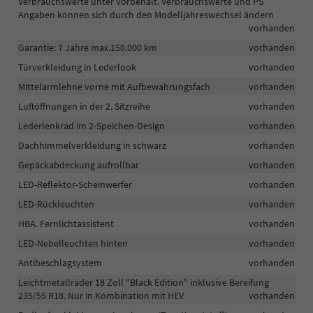
Verbrauchswerte unter Vorbehalt. Verbrauchswerte und PS
Angaben können sich durch den Modelljahreswechsel ändern
vorhanden
Garantie: 7 Jahre max.150.000 km
vorhanden
Türverkleidung in Lederlook
vorhanden
Mittelarmlehne vorne mit Aufbewahrungsfach
vorhanden
Luftöffnungen in der 2. Sitzreihe
vorhanden
Lederlenkrad im 2-Speichen-Design
vorhanden
Dachhimmelverkleidung in schwarz
vorhanden
Gepäckabdeckung aufrollbar
vorhanden
LED-Reflektor-Scheinwerfer
vorhanden
LED-Rückleuchten
vorhanden
HBA. Fernlichtassistent
vorhanden
LED-Nebelleuchten hinten
vorhanden
Antibeschlagsystem
vorhanden
Leichtmetallräder 18 Zoll "Black Edition" inklusive Bereifung
235/55 R18. Nur in Kombination mit HEV
vorhanden