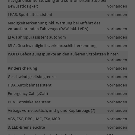
Navigationsunterstützung und kontrolliertem Stop bei
Bewusstlosigkeit
vorhanden
LKAS. Spurhalteassistent
vorhanden
Müdigkeitserkennung inkl. Warnung bei Anfahrt des
vorausfahrenden Fahrzeugs (DAW inkl. LVDA)
vorhanden
LFA. Fahrspurassistent autonom
vorhanden
ISLA. Geschwindigkeitsverkehrsschild- erkennung
vorhanden
ISOFIX Befestigungspunkte an den äußeren Sitzplätzen hinten
vorhanden
Kindersicherung
vorhanden
Geschwindigkeitsbegrenzer
vorhanden
HDA. Autobahnassistent
vorhanden
Emergency Call (eCall)
vorhanden
BCA. Totwinkelassistent
vorhanden
Airbags vorne, seitlich, mittig und Kopfairbags (7)
vorhanden
ABS, ESC, DBC, HAC, TSA, MCB
vorhanden
3. LED-Bremsleuchte
vorhanden