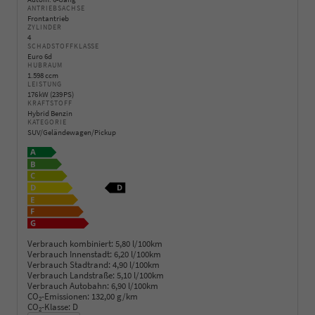
ANTRIEBSACHSE
Frontantrieb
ZYLINDER
4
SCHADSTOFFKLASSE
Euro 6d
HUBRAUM
1.598 ccm
LEISTUNG
176 kW (239 PS)
KRAFTSTOFF
Hybrid Benzin
KATEGORIE
SUV/Geländewagen/Pickup
Verbrauch kombiniert:
5,80 l/100km
Verbrauch Innenstadt:
6,20 l/100km
Verbrauch Stadtrand:
4,90 l/100km
Verbrauch Landstraße:
5,10 l/100km
Verbrauch Autobahn:
6,90 l/100km
CO
-Emissionen:
132,00 g/km
2
CO
-Klasse:
D
2