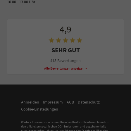
10.00 - 13.00 Uhr
4,9
SEHR GUT
415 Bewertungen
Alle Bewertungen anzeigen >
Anmelden
Impressum
AGB
Datenschutz
Cookie-Einstellungen
Weitere Informationen zum offiziellen Kraftstoffverbrauch und zu
den offiziellen spezifischen CO
-Emissionen und gegebenenfalls
2
zum Stromverbrauch neuer PKW können dem 'Leitfaden über den