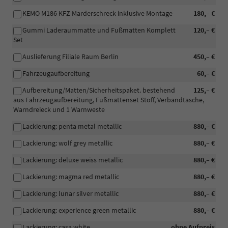
KEMO M186 KFZ Marderschreck inklusive Montage
180,– €
Gummi Laderaummatte und Fußmatten Komplett
120,– €
Set
Auslieferung Filiale Raum Berlin
450,– €
Fahrzeugaufbereitung
60,– €
Aufbereitung/Matten/Sicherheitspaket. bestehend
125,– €
aus Fahrzeugaufbereitung, Fußmattenset Stoff, Verbandtasche,
Warndreieck und 1 Warnweste
Lackierung: penta metal metallic
880,– €
Lackierung: wolf grey metallic
880,– €
Lackierung: deluxe weiss metallic
880,– €
Lackierung: magma red metallic
880,– €
Lackierung: lunar silver metallic
880,– €
Lackierung: experience green metallic
880,– €
Lackierung: casa white
ohne Aufpreis