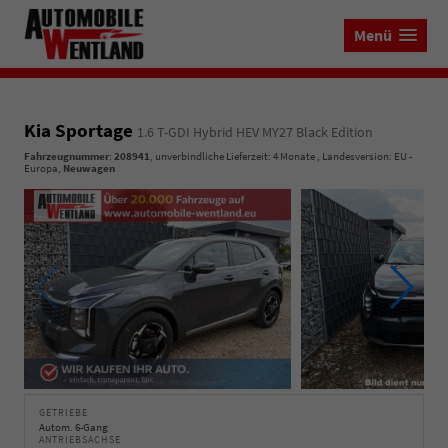
Menü
Kia Sportage
1.6 T-GDI Hybrid HEV MY27 Black Edition
Fahrzeugnummer
:
208941
, unverbindliche Lieferzeit:
4 Monate
, Landesversion: EU -
Europa,
Neuwagen
GETRIEBE
Autom. 6-Gang
ANTRIEBSACHSE