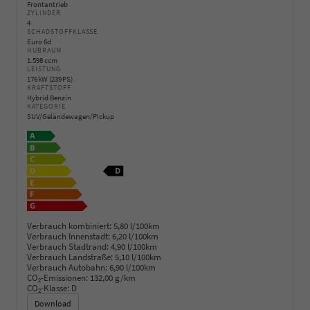
Frontantrieb
ZYLINDER
4
SCHADSTOFFKLASSE
Euro 6d
HUBRAUM
1.598 ccm
LEISTUNG
176 kW (239 PS)
KRAFTSTOFF
Hybrid Benzin
KATEGORIE
SUV/Geländewagen/Pickup
Verbrauch kombiniert:
5,80 l/100km
Verbrauch Innenstadt:
6,20 l/100km
Verbrauch Stadtrand:
4,90 l/100km
Verbrauch Landstraße:
5,10 l/100km
Verbrauch Autobahn:
6,90 l/100km
CO
-Emissionen:
132,00 g/km
2
CO
-Klasse:
D
2
Download