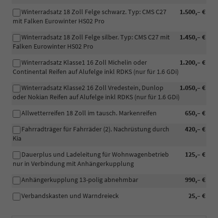
Winterradsatz 18 Zoll Felge schwarz. Typ: CMS C27
1.500,– €
mit Falken Eurowinter HS02 Pro
Winterradsatz 18 Zoll Felge silber. Typ: CMS C27 mit
1.450,– €
Falken Eurowinter HS02 Pro
Winterradsatz Klasse1 16 Zoll Michelin oder
1.200,– €
Continental Reifen auf Alufelge inkl RDKS (nur für 1.6 GDi)
Winterradsatz Klasse2 16 Zoll Vredestein, Dunlop
1.050,– €
oder Nokian Reifen auf Alufelge inkl RDKS (nur für 1.6 GDi)
Allwetterreifen 18 Zoll im tausch. Markenreifen
650,– €
Fahrradträger für Fahrräder (2). Nachrüstung durch
420,– €
Kia
Dauerplus und Ladeleitung für Wohnwagenbetrieb
125,– €
nur in Verbindung mit Anhängerkupplung
Anhängerkupplung 13-polig abnehmbar
990,– €
Verbandskasten und Warndreieck
25,– €