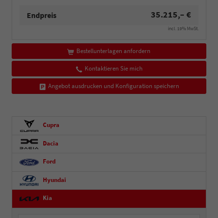
35.215,– €
Endpreis
incl. 19% MwSt.
Bestellunterlagen anfordern
Kontaktieren Sie mich
Angebot ausdrucken und Konfiguration speichern
Cupra
Dacia
Ford
Hyundai
Kia