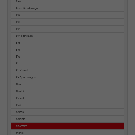
Ceed
Ceed Sportswagon
EV2
EV3
EV4
EV4 Fastback
EV5
EV6
EV9
K4
K4 Kombi
K4 Sportswagon
Niro
Niro EV
Picanto
PV5
Seltos
Sorento
Sportage
Stonic