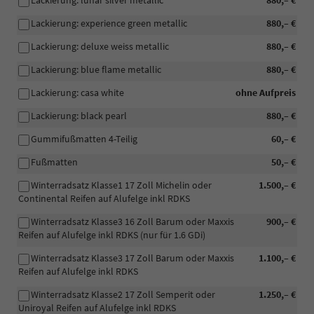
Lackierung: lunar silver metallic
880,– €
Lackierung: experience green metallic
880,– €
Lackierung: deluxe weiss metallic
880,– €
Lackierung: blue flame metallic
880,– €
Lackierung: casa white
ohne Aufpreis
Lackierung: black pearl
880,– €
Gummifußmatten 4-Teilig
60,– €
Fußmatten
50,– €
Winterradsatz Klasse1 17 Zoll Michelin oder
1.500,– €
Continental Reifen auf Alufelge inkl RDKS
Winterradsatz Klasse3 16 Zoll Barum oder Maxxis
900,– €
Reifen auf Alufelge inkl RDKS (nur für 1.6 GDi)
Winterradsatz Klasse3 17 Zoll Barum oder Maxxis
1.100,– €
Reifen auf Alufelge inkl RDKS
Winterradsatz Klasse2 17 Zoll Semperit oder
1.250,– €
Uniroyal Reifen auf Alufelge inkl RDKS