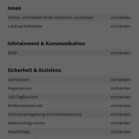
Innen
Fahrer- und Beifahrersitz elektrisch verstellbar
vorhanden
Lenkrad beheizbar
vorhanden
Infotainment & Kommunikation
DAB+
vorhanden
Sicherheit & Assistenz
Lichtsensor
vorhanden
Regensensor
vorhanden
LED-Tagfahrlicht
vorhanden
Reifenreparaturset
vorhanden
Zentralverriegelung mit Fernbedienung
vorhanden
Seitenairbags vorne
vorhanden
Kopfairbags
vorhanden