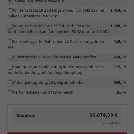
mit Falken Eurowinter HS02 Pro
Winterradsatz 18 Zoll Felge silber. Typ: CMS C27 mit
1.450,– €
Falken Eurowinter HS02 Pro
Winterradsatz Klasse1 16 Zoll Michelin oder
1.200,– €
Continental Reifen auf Alufelge inkl RDKS (nur für 1.6 GDi)
Fahrradträger für Fahrräder (2). Nachrüstung durch
420,– €
Kia
Allwetterreifen 18 Zoll im tausch. Markenreifen
650,– €
Dauerplus und Ladeleitung für Wohnwagenbetrieb
125,– €
nur in Verbindung mit Anhängerkupplung
Anhängerkupplung 13-polig abnehmbar
990,– €
Verbandskasten und Warndreieck
25,– €
36.074,99 €
Endpreis
incl. 19% MwSt.