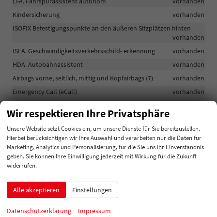
LFA. Fahrspurassistent autonom
vorhanden
Kindersicherung
vorhanden
ISOFIX Befestigungspunkte an den äußeren Sitzplätzen hinten
vorhanden
ISLA. Geschwindigkeitsverkehrsschild- erkennung
vorhanden
HDA. Autobahnassistent
vorhanden
Airbags vorne, seitlich, mittig und Kopfairbags (7)
vorhanden
Emergency Call (eCall)
vorhanden
Geschwindigkeitsbegrenzer
vorhanden
Wir respektieren Ihre Privatsphäre
ABS, ESC, DBC, HAC, TSA, MCB
vorhanden
Unsere Website setzt Cookies ein, um unsere Dienste für Sie bereitzustellen.
Verbrauchswerte unter Vorbehalt. Verbrauchswerte und PS
Hierbei berücksichtigen wir Ihre Auswahl und verarbeiten nur die Daten für
Angaben können sich durch den Modelljahreswechsel ändern
Marketing, Analytics und Personalisierung, für die Sie uns Ihr Einverständnis
vorhanden
geben. Sie können Ihre Einwilligung jederzeit mit Wirkung für die Zukunft
3. LED-Bremsleuchte
vorhanden
widerrufen.
Garantie: 7 Jahre max.150.000 km
vorhanden
Alle akzeptieren
Einstellungen
Mittelarmlehne vorne mit Aufbewahrungsfach
vorhanden
Luftöffnungen in der 2. Sitzreihe
vorhanden
Datenschutzerklärung
Impressum