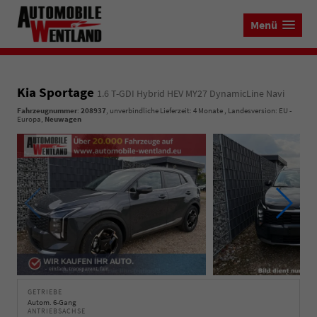
Menü
Kia Sportage
1.6 T-GDI Hybrid HEV MY27 DynamicLine Navi
Fahrzeugnummer
:
208937
, unverbindliche Lieferzeit:
4 Monate
, Landesversion: EU -
Europa,
Neuwagen
GETRIEBE
Autom. 6-Gang
ANTRIEBSACHSE