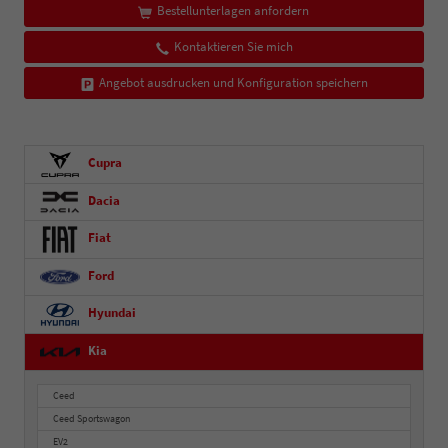
Bestellunterlagen anfordern
Kontaktieren Sie mich
Angebot ausdrucken und Konfiguration speichern
Cupra
Dacia
Fiat
Ford
Hyundai
Kia
Ceed
Ceed Sportswagon
EV2