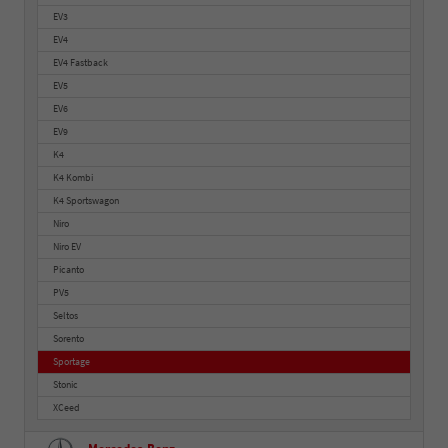
EV3
EV4
EV4 Fastback
EV5
EV6
EV9
K4
K4 Kombi
K4 Sportswagon
Niro
Niro EV
Picanto
PV5
Seltos
Sorento
Sportage
Stonic
XCeed