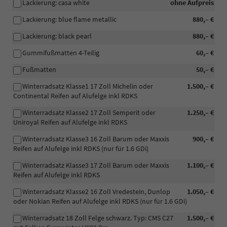
Lackierung: casa white
ohne Aufpreis
Lackierung: blue flame metallic
880,– €
Lackierung: black pearl
880,– €
Gummifußmatten 4-Teilig
60,– €
Fußmatten
50,– €
Winterradsatz Klasse1 17 Zoll Michelin oder
1.500,– €
Continental Reifen auf Alufelge inkl RDKS
Winterradsatz Klasse2 17 Zoll Semperit oder
1.250,– €
Uniroyal Reifen auf Alufelge inkl RDKS
Winterradsatz Klasse3 16 Zoll Barum oder Maxxis
900,– €
Reifen auf Alufelge inkl RDKS (nur für 1.6 GDi)
Winterradsatz Klasse3 17 Zoll Barum oder Maxxis
1.100,– €
Reifen auf Alufelge inkl RDKS
Winterradsatz Klasse2 16 Zoll Vredestein, Dunlop
1.050,– €
oder Nokian Reifen auf Alufelge inkl RDKS (nur für 1.6 GDi)
Winterradsatz 18 Zoll Felge schwarz. Typ: CMS C27
1.500,– €