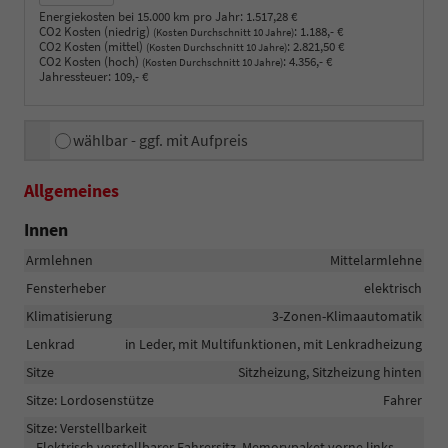
Energiekosten bei 15.000 km pro Jahr:
1.517,28 €
CO2 Kosten (niedrig)
:
1.188,- €
(Kosten Durchschnitt 10 Jahre)
CO2 Kosten (mittel)
:
2.821,50 €
(Kosten Durchschnitt 10 Jahre)
CO2 Kosten (hoch)
:
4.356,- €
(Kosten Durchschnitt 10 Jahre)
Jahressteuer:
109,- €
wählbar - ggf. mit Aufpreis
Allgemeines
Innen
Armlehnen
Mittelarmlehne
Fensterheber
elektrisch
Klimatisierung
3-Zonen-Klimaautomatik
Lenkrad
in Leder, mit Multifunktionen, mit Lenkradheizung
Sitze
Sitzheizung, Sitzheizung hinten
Sitze: Lordosenstütze
Fahrer
Sitze: Verstellbarkeit
Elektrisch verstellbarer Fahrersitz, Memorypaket vorne links,