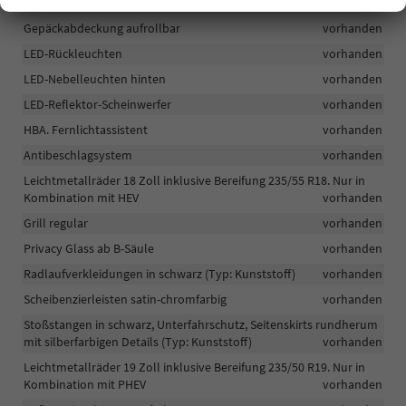
Lederlenkrad im 2-Speichen-Design
vorhanden
Gepäckabdeckung aufrollbar
vorhanden
LED-Rückleuchten
vorhanden
LED-Nebelleuchten hinten
vorhanden
LED-Reflektor-Scheinwerfer
vorhanden
HBA. Fernlichtassistent
vorhanden
Antibeschlagsystem
vorhanden
Leichtmetallräder 18 Zoll inklusive Bereifung 235/55 R18. Nur in
Kombination mit HEV
vorhanden
Grill regular
vorhanden
Privacy Glass ab B-Säule
vorhanden
Radlaufverkleidungen in schwarz (Typ: Kunststoff)
vorhanden
Scheibenzierleisten satin-chromfarbig
vorhanden
Stoßstangen in schwarz, Unterfahrschutz, Seitenskirts rundherum
mit silberfarbigen Details (Typ: Kunststoff)
vorhanden
Leichtmetallräder 19 Zoll inklusive Bereifung 235/50 R19. Nur in
Kombination mit PHEV
vorhanden