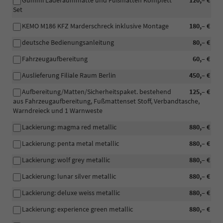
Gummi Laderaummatte und Fußmatten Komplett
120,– €
Set
KEMO M186 KFZ Marderschreck inklusive Montage
180,– €
deutsche Bedienungsanleitung
80,– €
Fahrzeugaufbereitung
60,– €
Auslieferung Filiale Raum Berlin
450,– €
Aufbereitung/Matten/Sicherheitspaket. bestehend
125,– €
aus Fahrzeugaufbereitung, Fußmattenset Stoff, Verbandtasche,
Warndreieck und 1 Warnweste
Lackierung: magma red metallic
880,– €
Lackierung: penta metal metallic
880,– €
Lackierung: wolf grey metallic
880,– €
Lackierung: lunar silver metallic
880,– €
Lackierung: deluxe weiss metallic
880,– €
Lackierung: experience green metallic
880,– €