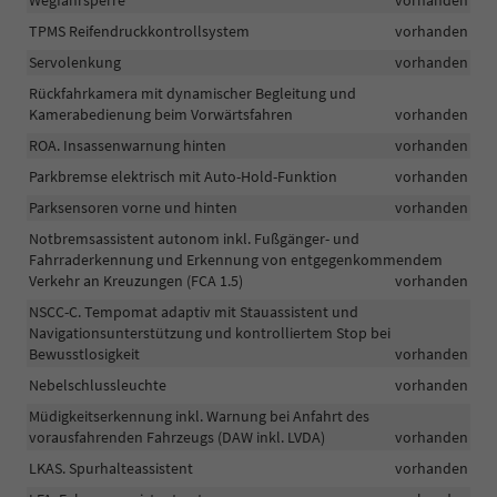
Wegfahrsperre
vorhanden
TPMS Reifendruckkontrollsystem
vorhanden
Servolenkung
vorhanden
Rückfahrkamera mit dynamischer Begleitung und
Kamerabedienung beim Vorwärtsfahren
vorhanden
ROA. Insassenwarnung hinten
vorhanden
Parkbremse elektrisch mit Auto-Hold-Funktion
vorhanden
Parksensoren vorne und hinten
vorhanden
Notbremsassistent autonom inkl. Fußgänger- und
Fahrraderkennung und Erkennung von entgegenkommendem
Verkehr an Kreuzungen (FCA 1.5)
vorhanden
NSCC-C. Tempomat adaptiv mit Stauassistent und
Navigationsunterstützung und kontrolliertem Stop bei
Bewusstlosigkeit
vorhanden
Nebelschlussleuchte
vorhanden
Müdigkeitserkennung inkl. Warnung bei Anfahrt des
vorausfahrenden Fahrzeugs (DAW inkl. LVDA)
vorhanden
LKAS. Spurhalteassistent
vorhanden