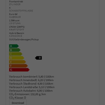
Frontantrieb
ZYLINDER
4
SCHADSTOFFKLASSE
Euro 6d
HUBRAUM
1.598 ccm
LEISTUNG
176 kW (239 PS)
KRAFTSTOFF
Hybrid Benzin
KATEGORIE
SUV/Geländewagen/Pickup
Verbrauch kombiniert:
5,80 l/100km
Verbrauch Innenstadt:
6,20 l/100km
Verbrauch Stadtrand:
4,90 l/100km
Verbrauch Landstraße:
5,10 l/100km
Verbrauch Autobahn:
6,90 l/100km
CO
-Emissionen:
132,00 g/km
2
CO
-Klasse:
D
2
Download