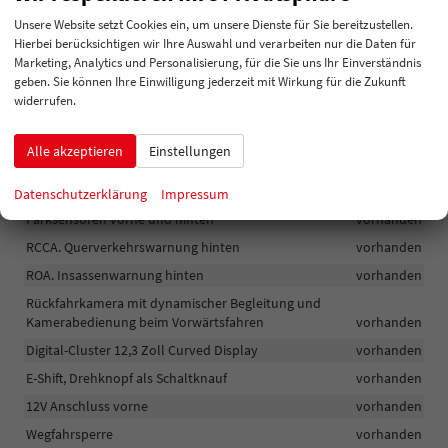
Klimaautomatik 3-Zonen
vorhanden
Unsere Website setzt Cookies ein, um unsere Dienste für Sie bereitzustellen.
Innenspiegel automatisch dimmend
vorhanden
Hierbei berücksichtigen wir Ihre Auswahl und verarbeiten nur die Daten für
Fensterheber vorne und hinten elektrisch bedienbar
vorhanden
Marketing, Analytics und Personalisierung, für die Sie uns Ihr Einverständnis
geben. Sie können Ihre Einwilligung jederzeit mit Wirkung für die Zukunft
Gepäckraumbeleuchtung
vorhanden
widerrufen.
Drive Mode Select inkl. Terrain-Mode. Nur in Kombination mit 4WD
vorhanden
Alle akzeptieren
Einstellungen
Nebelschlussleuchte
vorhanden
Parkbremse elektrisch mit Auto-Hold-Funktion
vorhanden
Datenschutzerklärung
Impressum
Parksensoren vorne und hinten
vorhanden
RCCA. Querverkehrswarnung hinten
vorhanden
ROA. Insassenwarnung hinten
vorhanden
Rückfahrkamera mit dynamischer Begleitung und
Kamerabedienung beim Vorwärtsfahren
vorhanden
Digital-Cluster 12,3 Zoll Curved Display
vorhanden
E-Shift, Drehknopf als Schaltknauf
vorhanden
12V Anschluss vorne
vorhanden
Wegfahrsperre
vorhanden