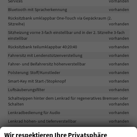
Services
vorhanden
Bluetooth mit Spracherkennung
vorhanden
Rücksitzbank umklappbar One-Touch via Gepäckraum (2.
Sitzreihe)
vorhanden
Sitzheizung vorne 3-fach einstellbar und in der 2. Sitzreihe 3-fach
einstellbar
vorhanden
Rücksitzbank teilumklappbar 40:20:40
vorhanden
Fahrersitz mit Lendenstützenverstellung
vorhanden
Fahrer- und Beifahrersitz höhenverstellbar
vorhanden
Polsterung: Stoff/Kunstleder
vorhanden
Smart-Key mit Start-/Stopknopf
vorhanden
Luftsäuberungsfilter
vorhanden
Schaltwippen hinter dem Lenkrad für regeneratives Bremsen oder
Schalten
vorhanden
Lenkradbedienung für Audio
vorhanden
Lenkrad höhen- und tiefenverstellbar
vorhanden
LED-Innenbeleuchtung
vorhanden
Wir respektieren Ihre Privatsphäre