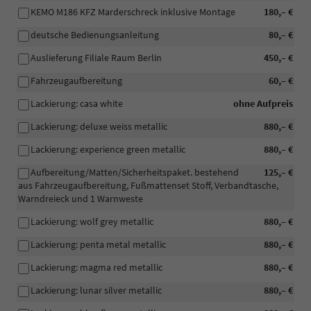
KEMO M186 KFZ Marderschreck inklusive Montage
180,– €
deutsche Bedienungsanleitung
80,– €
Auslieferung Filiale Raum Berlin
450,– €
Fahrzeugaufbereitung
60,– €
Lackierung: casa white
ohne Aufpreis
Lackierung: deluxe weiss metallic
880,– €
Lackierung: experience green metallic
880,– €
Aufbereitung/Matten/Sicherheitspaket. bestehend
125,– €
aus Fahrzeugaufbereitung, Fußmattenset Stoff, Verbandtasche,
Warndreieck und 1 Warnweste
Lackierung: wolf grey metallic
880,– €
Lackierung: penta metal metallic
880,– €
Lackierung: magma red metallic
880,– €
Lackierung: lunar silver metallic
880,– €