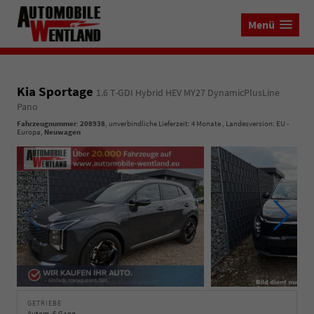
Menü
Kia Sportage
1.6 T-GDI Hybrid HEV MY27 DynamicPlusLine
Pano
Fahrzeugnummer
:
208938
, unverbindliche Lieferzeit:
4 Monate
, Landesversion: EU -
Europa,
Neuwagen
GETRIEBE
Autom. 6-Gang