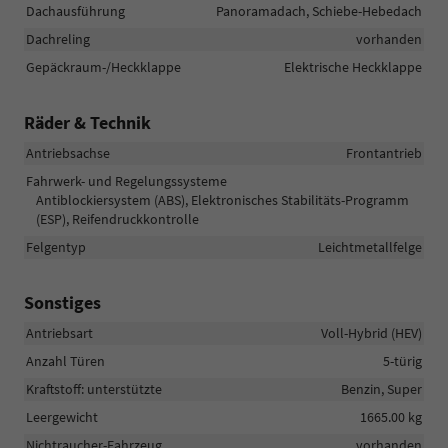
Dachausführung
Panoramadach, Schiebe-Hebedach
Dachreling
vorhanden
Gepäckraum-/Heckklappe
Elektrische Heckklappe
Räder & Technik
Antriebsachse
Frontantrieb
Fahrwerk- und Regelungssysteme
Antiblockiersystem (ABS), Elektronisches Stabilitäts-Programm
(ESP), Reifendruckkontrolle
Felgentyp
Leichtmetallfelge
Sonstiges
Antriebsart
Voll-Hybrid (HEV)
Anzahl Türen
5-türig
Kraftstoff: unterstützte
Benzin, Super
Leergewicht
1665.00 kg
Nichtraucher-Fahrzeug
vorhanden