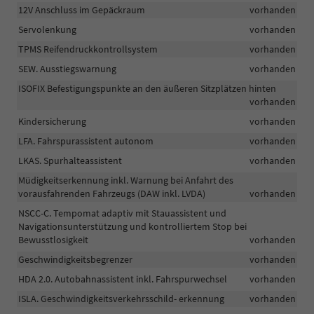
12V Anschluss im Gepäckraum
vorhanden
Servolenkung
vorhanden
TPMS Reifendruckkontrollsystem
vorhanden
SEW. Ausstiegswarnung
vorhanden
ISOFIX Befestigungspunkte an den äußeren Sitzplätzen hinten
vorhanden
Kindersicherung
vorhanden
LFA. Fahrspurassistent autonom
vorhanden
LKAS. Spurhalteassistent
vorhanden
Müdigkeitserkennung inkl. Warnung bei Anfahrt des
vorausfahrenden Fahrzeugs (DAW inkl. LVDA)
vorhanden
NSCC-C. Tempomat adaptiv mit Stauassistent und
Navigationsunterstützung und kontrolliertem Stop bei
Bewusstlosigkeit
vorhanden
Geschwindigkeitsbegrenzer
vorhanden
HDA 2.0. Autobahnassistent inkl. Fahrspurwechsel
vorhanden
ISLA. Geschwindigkeitsverkehrsschild- erkennung
vorhanden