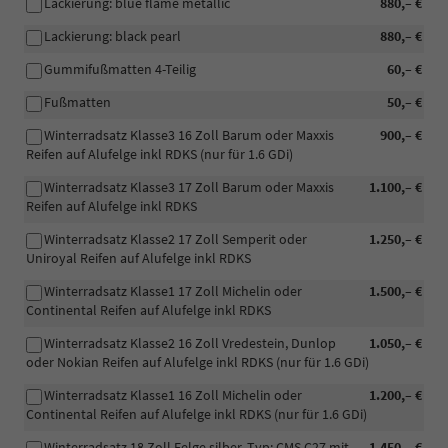
Lackierung: blue flame metallic
880,– €
Lackierung: black pearl
880,– €
Gummifußmatten 4-Teilig
60,– €
Fußmatten
50,– €
Winterradsatz Klasse3 16 Zoll Barum oder Maxxis
900,– €
Reifen auf Alufelge inkl RDKS (nur für 1.6 GDi)
Winterradsatz Klasse3 17 Zoll Barum oder Maxxis
1.100,– €
Reifen auf Alufelge inkl RDKS
Winterradsatz Klasse2 17 Zoll Semperit oder
1.250,– €
Uniroyal Reifen auf Alufelge inkl RDKS
Winterradsatz Klasse1 17 Zoll Michelin oder
1.500,– €
Continental Reifen auf Alufelge inkl RDKS
Winterradsatz Klasse2 16 Zoll Vredestein, Dunlop
1.050,– €
oder Nokian Reifen auf Alufelge inkl RDKS (nur für 1.6 GDi)
Winterradsatz Klasse1 16 Zoll Michelin oder
1.200,– €
Continental Reifen auf Alufelge inkl RDKS (nur für 1.6 GDi)
Winterradsatz 18 Zoll Felge silber. Typ: CMS C27 mit
1.450,– €