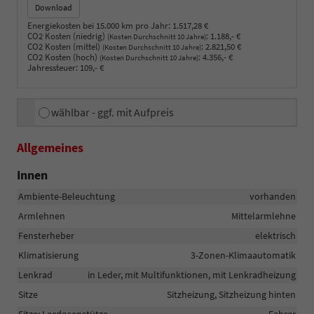
Download
Energiekosten bei 15.000 km pro Jahr:
1.517,28 €
CO2 Kosten (niedrig)
:
1.188,- €
(Kosten Durchschnitt 10 Jahre)
CO2 Kosten (mittel)
:
2.821,50 €
(Kosten Durchschnitt 10 Jahre)
CO2 Kosten (hoch)
:
4.356,- €
(Kosten Durchschnitt 10 Jahre)
Jahressteuer:
109,- €
wählbar - ggf. mit Aufpreis
Allgemeines
Innen
Ambiente-Beleuchtung
vorhanden
Armlehnen
Mittelarmlehne
Fensterheber
elektrisch
Klimatisierung
3-Zonen-Klimaautomatik
Lenkrad
in Leder, mit Multifunktionen, mit Lenkradheizung
Sitze
Sitzheizung, Sitzheizung hinten