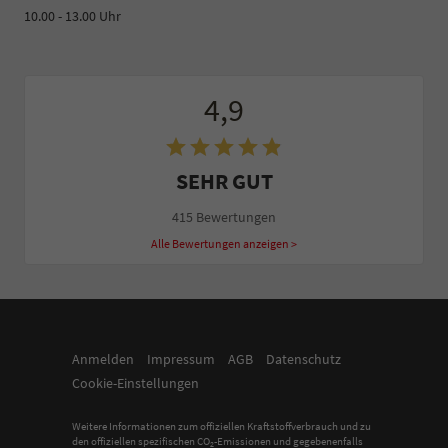
10.00 - 13.00 Uhr
4,9
SEHR GUT
415 Bewertungen
Alle Bewertungen anzeigen >
Anmelden
Impressum
AGB
Datenschutz
Cookie-Einstellungen
Weitere Informationen zum offiziellen Kraftstoffverbrauch und zu
den offiziellen spezifischen CO
-Emissionen und gegebenenfalls
2