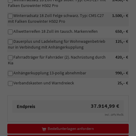
Falken Eurowinter HS02 Pro
Winterradsatz 18 Zoll Felge schwarz. Typ: CMS C27
1.500,– €
mit Falken Eurowinter HS02 Pro
Allwetterreifen 18 Zoll im tausch. Markenreifen
650,– €
Dauerplus und Ladeleitung für Wohnwagenbetrieb
125,– €
nur in Verbindung mit Anhängerkupplung
Fahrradträger für Fahrräder (2). Nachrüstung durch
420,– €
Kia
Anhängerkupplung 13-polig abnehmbar
990,– €
Verbandskasten und Warndreieck
25,– €
37.914,99 €
Endpreis
incl. 19% MwSt.
Bestellunterlagen anfordern