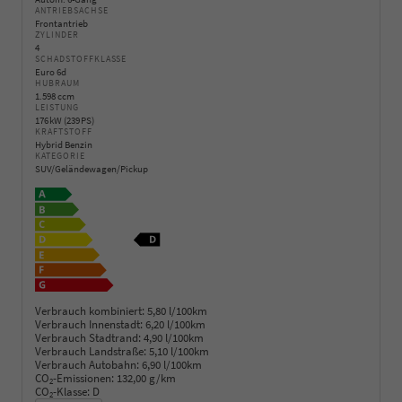
ANTRIEBSACHSE
Frontantrieb
ZYLINDER
4
SCHADSTOFFKLASSE
Euro 6d
HUBRAUM
1.598 ccm
LEISTUNG
176 kW (239 PS)
KRAFTSTOFF
Hybrid Benzin
KATEGORIE
SUV/Geländewagen/Pickup
Verbrauch kombiniert:
5,80 l/100km
Verbrauch Innenstadt:
6,20 l/100km
Verbrauch Stadtrand:
4,90 l/100km
Verbrauch Landstraße:
5,10 l/100km
Verbrauch Autobahn:
6,90 l/100km
CO
-Emissionen:
132,00 g/km
2
CO
-Klasse:
D
2