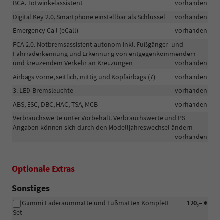
BCA. Totwinkelassistent
vorhanden
Digital Key 2.0, Smartphone einstellbar als Schlüssel
vorhanden
Emergency Call (eCall)
vorhanden
FCA 2.0. Notbremsassistent autonom inkl. Fußgänger- und
Fahrraderkennung und Erkennung von entgegenkommendem
und kreuzendem Verkehr an Kreuzungen
vorhanden
Airbags vorne, seitlich, mittig und Kopfairbags (7)
vorhanden
3. LED-Bremsleuchte
vorhanden
ABS, ESC, DBC, HAC, TSA, MCB
vorhanden
Verbrauchswerte unter Vorbehalt. Verbrauchswerte und PS
Angaben können sich durch den Modelljahreswechsel ändern
vorhanden
Optionale Extras
Sonstiges
Gummi Laderaummatte und Fußmatten Komplett
120,– €
Set