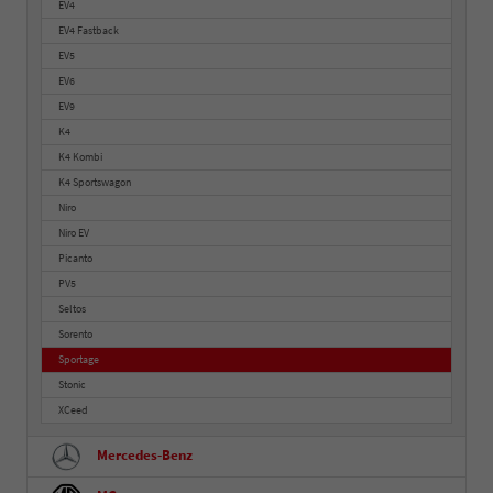
EV4
EV4 Fastback
EV5
EV6
EV9
K4
K4 Kombi
K4 Sportswagon
Niro
Niro EV
Picanto
PV5
Seltos
Sorento
Sportage
Stonic
XCeed
Mercedes-Benz