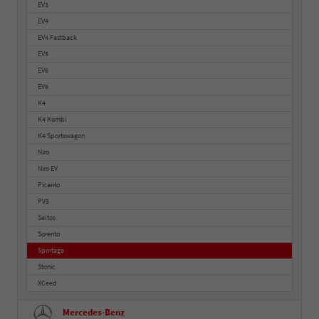
EV3
EV4
EV4 Fastback
EV5
EV6
EV9
K4
K4 Kombi
K4 Sportswagon
Niro
Niro EV
Picanto
PV5
Seltos
Sorento
Sportage
Stonic
XCeed
Mercedes-Benz