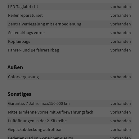
LED-Tagfahrlicht
vorhanden
Reifenreparaturset
vorhanden
Zentralverriegelung mit Fernbedienung
vorhanden
Seitenairbags vorne
vorhanden
Kopfairbags
vorhanden
Fahrer- und Beifahrerairbag
vorhanden
Außen
Colorverglasung
vorhanden
Sonstiges
Garantie: 7 Jahre max.150.000 km
vorhanden
Mittelarmlehne vorne mit Aufbewahrungsfach
vorhanden
Luftöffnungen in der 2. Sitzreihe
vorhanden
Gepäckabdeckung aufrollbar
vorhanden
Lederlenkrad im 2-Speichen-Design
vorhanden