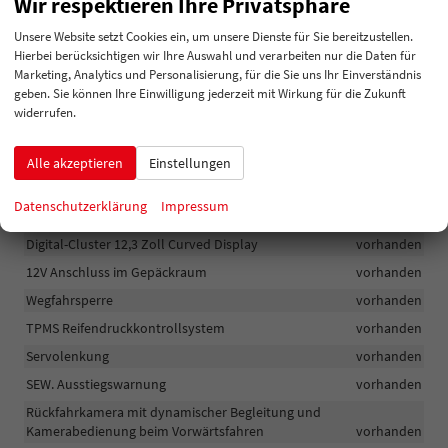
Wir respektieren Ihre Privatsphäre
Lenkradbedienung für Audio
vorhanden
Klimaautomatik 3-Zonen
vorhanden
Unsere Website setzt Cookies ein, um unsere Dienste für Sie bereitzustellen.
Hierbei berücksichtigen wir Ihre Auswahl und verarbeiten nur die Daten für
Gepäckraumbeleuchtung
vorhanden
Marketing, Analytics und Personalisierung, für die Sie uns Ihr Einverständnis
Innenspiegel automatisch dimmend
vorhanden
geben. Sie können Ihre Einwilligung jederzeit mit Wirkung für die Zukunft
widerrufen.
Fensterheber vorne und hinten elektrisch bedienbar
vorhanden
Drive Mode Select inkl. Terrain-Mode. Nur in Kombination mit 4WD
vorhanden
Alle akzeptieren
Einstellungen
E-Shift, Drehknopf als Schaltknauf
vorhanden
Datenschutzerklärung
Impressum
12V Anschluss vorne
vorhanden
Digital-Cluster 12,3 Zoll Curved Display
vorhanden
12V Anschluss im Gepäckraum
vorhanden
Wegfahrsperre
vorhanden
TPMS Reifendruckkontrollsystem
vorhanden
Servolenkung
vorhanden
SEW. Ausstiegswarnung
vorhanden
Rückfahrkamera mit dynamischer Begleitung und
Kamerabedienung beim Vorwärtsfahren
vorhanden