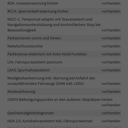
ROA. Insassenwarnung hinten
vorhanden
RCCA. Querverkehrswarnung hinten
vorhanden
NSCC-C. Tempomat adaptiv mit Stauassistent und
Navigationsunterstützung und kontrolliertem Stop bei
Bewusstlosigkeit
vorhanden
Parksensoren vorne und hinten
vorhanden
Nebelschlussleuchte
vorhanden
Parkbremse elektrisch mit Auto-Hold-Funktion
vorhanden
LFA. Fahrspurassistent autonom
vorhanden
LKAS. Spurhalteassistent
vorhanden
Müdigkeitserkennung inkl. Warnung bei Anfahrt des
vorausfahrenden Fahrzeugs (DAW inkl. LVDA)
vorhanden
Kindersicherung
vorhanden
ISOFIX Befestigungspunkte an den äußeren Sitzplätzen hinten
vorhanden
Geschwindigkeitsbegrenzer
vorhanden
HDA 2.0. Autobahnassistent inkl. Fahrspurwechsel
vorhanden