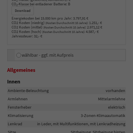
2
CO
-Klasse bei entladener Batterie:
B
2
Download
Energiekosten bei 15.000 km pro Jahr:
3.797,91 €
CO2 Kosten (niedrig)
:
1.251,- €
(Kosten Durchschnitt 10 Jahre)
CO2 Kosten (mittel)
:
2.971,12 €
(Kosten Durchschnitt 10 Jahre)
CO2 Kosten (hoch)
:
4.587,- €
(Kosten Durchschnitt 10 Jahre)
Jahressteuer:
32,- €
wählbar - ggf. mit Aufpreis
Allgemeines
Innen
Ambiente-Beleuchtung
vorhanden
Armlehnen
Mittelarmlehne
Fensterheber
elektrisch
Klimatisierung
3-Zonen-Klimaautomatik
Lenkrad
in Leder, mit Multifunktionen, mit Lenkradheizung
Sitze
Sitzheizung, Sitzheizung hinten