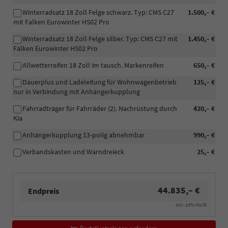
Winterradsatz 18 Zoll Felge schwarz. Typ: CMS C27
1.500,– €
mit Falken Eurowinter HS02 Pro
Winterradsatz 18 Zoll Felge silber. Typ: CMS C27 mit
1.450,– €
Falken Eurowinter HS02 Pro
Allwetterreifen 18 Zoll im tausch. Markenreifen
650,– €
Dauerplus und Ladeleitung für Wohnwagenbetrieb
125,– €
nur in Verbindung mit Anhängerkupplung
Fahrradträger für Fahrräder (2). Nachrüstung durch
420,– €
Kia
Anhängerkupplung 13-polig abnehmbar
990,– €
Verbandskasten und Warndreieck
25,– €
44.835,– €
Endpreis
incl. 19% MwSt.