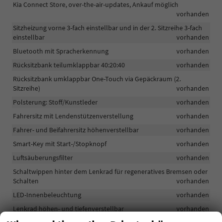
Kia Connect Store, over-the-air-updates, Ankauf möglich
vorhanden
Sitzheizung vorne 3-fach einstellbar und in der 2. Sitzreihe 3-fach
einstellbar
vorhanden
Bluetooth mit Spracherkennung
vorhanden
Rücksitzbank teilumklappbar 40:20:40
vorhanden
Rücksitzbank umklappbar One-Touch via Gepäckraum (2.
Sitzreihe)
vorhanden
Polsterung: Stoff/Kunstleder
vorhanden
Fahrersitz mit Lendenstützenverstellung
vorhanden
Fahrer- und Beifahrersitz höhenverstellbar
vorhanden
Smart-Key mit Start-/Stopknopf
vorhanden
Luftsäuberungsfilter
vorhanden
Schaltwippen hinter dem Lenkrad für regeneratives Bremsen oder
Schalten
vorhanden
LED-Innenbeleuchtung
vorhanden
Lenkrad höhen- und tiefenverstellbar
vorhanden