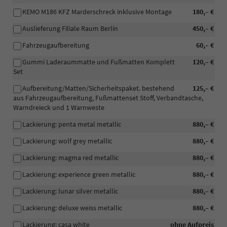
KEMO M186 KFZ Marderschreck inklusive Montage
180,– €
Auslieferung Filiale Raum Berlin
450,– €
Fahrzeugaufbereitung
60,– €
Gummi Laderaummatte und Fußmatten Komplett
120,– €
Set
Aufbereitung/Matten/Sicherheitspaket. bestehend
125,– €
aus Fahrzeugaufbereitung, Fußmattenset Stoff, Verbandtasche,
Warndreieck und 1 Warnweste
Lackierung: penta metal metallic
880,– €
Lackierung: wolf grey metallic
880,– €
Lackierung: magma red metallic
880,– €
Lackierung: experience green metallic
880,– €
Lackierung: lunar silver metallic
880,– €
Lackierung: deluxe weiss metallic
880,– €
Lackierung: casa white
ohne Aufpreis