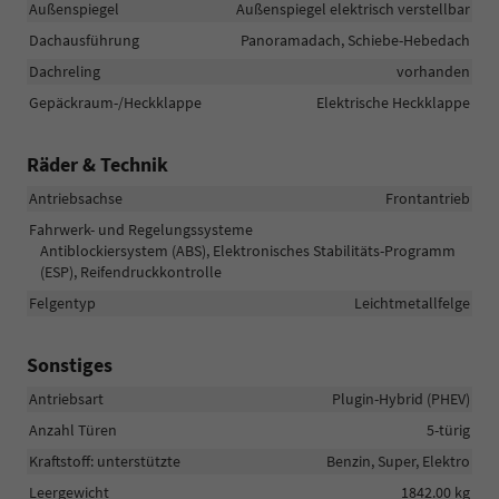
Außenspiegel
Außenspiegel elektrisch verstellbar
Dachausführung
Panoramadach, Schiebe-Hebedach
Dachreling
vorhanden
Gepäckraum-/Heckklappe
Elektrische Heckklappe
Räder & Technik
Antriebsachse
Frontantrieb
Fahrwerk- und Regelungssysteme
Antiblockiersystem (ABS), Elektronisches Stabilitäts-Programm
(ESP), Reifendruckkontrolle
Felgentyp
Leichtmetallfelge
Sonstiges
Antriebsart
Plugin-Hybrid (PHEV)
Anzahl Türen
5-türig
Kraftstoff: unterstützte
Benzin, Super, Elektro
Leergewicht
1842.00 kg