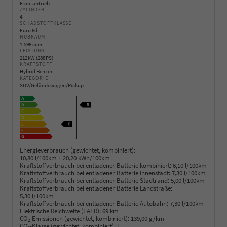
Frontantrieb
ZYLINDER
4
SCHADSTOFFKLASSE
Euro 6d
HUBRAUM
1.598 ccm
LEISTUNG
212 kW (288 PS)
KRAFTSTOFF
Hybrid Benzin
KATEGORIE
SUV/Geländewagen/Pickup
Energieverbrauch (gewichtet, kombiniert):
10,80 l/100km + 20,20 kWh/100km
Kraftstoffverbrauch bei entladener Batterie kombiniert:
6,10 l/100km
Kraftstoffverbrauch bei entladener Batterie Innenstadt:
7,30 l/100km
Kraftstoffverbrauch bei entladener Batterie Stadtrand:
5,00 l/100km
Kraftstoffverbrauch bei entladener Batterie Landstraße:
5,30 l/100km
Kraftstoffverbrauch bei entladener Batterie Autobahn:
7,30 l/100km
Elektrische Reichweite (EAER):
69 km
CO
-Emissionen (gewichtet, kombiniert):
139,00 g/km
2
CO
-Klasse (gewichtet, kombiniert):
E