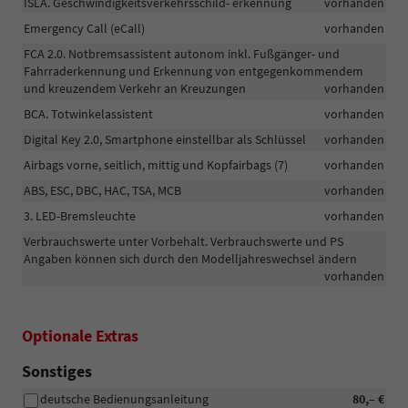
ISLA. Geschwindigkeitsverkehrsschild- erkennung
vorhanden
Emergency Call (eCall)
vorhanden
FCA 2.0. Notbremsassistent autonom inkl. Fußgänger- und
Fahrraderkennung und Erkennung von entgegenkommendem
und kreuzendem Verkehr an Kreuzungen
vorhanden
BCA. Totwinkelassistent
vorhanden
Digital Key 2.0, Smartphone einstellbar als Schlüssel
vorhanden
Airbags vorne, seitlich, mittig und Kopfairbags (7)
vorhanden
ABS, ESC, DBC, HAC, TSA, MCB
vorhanden
3. LED-Bremsleuchte
vorhanden
Verbrauchswerte unter Vorbehalt. Verbrauchswerte und PS
Angaben können sich durch den Modelljahreswechsel ändern
vorhanden
Optionale Extras
Sonstiges
deutsche Bedienungsanleitung
80,– €