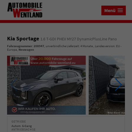
Menü
Kia Sportage
1.6 T-GDI PHEV MY27 DynamicPlusLine Pano
Fahrzeugnummer
:
208947
, unverbindliche Lieferzeit:
4 Monate
, Landesversion: EU -
Europa,
Neuwagen
GETRIEBE
Autom. 6-Gang
ANTRIEBSACHSE