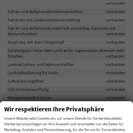
vorhanden
Fahrer- und Beifahrersitz höhenverstellbar
vorhanden
Fahrersitz mit Lendenstützenverstellung
vorhanden
Fahrer- und Beifahrersitz elektrisch verstellbar, Fahrersitz mit
Memoryfunktion
vorhanden
Smart-Key mit Start-/Stopknopf
vorhanden
Schaltwippen hinter dem Lenkrad für regeneratives Bremsen oder
Schalten
vorhanden
Lenkrad höhen- und tiefenverstellbar
vorhanden
Lenkradbedienung für Audio
vorhanden
Luftsäuberungsfilter
vorhanden
LED-Innenbeleuchtung
vorhanden
Klimaautomatik 3-Zonen
vorhanden
Innenspiegel automatisch dimmend
vorhanden
Wir respektieren Ihre Privatsphäre
Gepäckraumbeleuchtung
vorhanden
Unsere Website setzt Cookies ein, um unsere Dienste für Sie bereitzustellen.
Fensterheber vorne und hinten elektrisch bedienbar
vorhanden
Hierbei berücksichtigen wir Ihre Auswahl und verarbeiten nur die Daten für
Marketing, Analytics und Personalisierung, für die Sie uns Ihr Einverständnis
E-Shift, Drehknopf als Schaltknauf
vorhanden