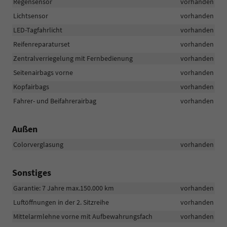
Regensensor
vorhanden
Lichtsensor
vorhanden
LED-Tagfahrlicht
vorhanden
Reifenreparaturset
vorhanden
Zentralverriegelung mit Fernbedienung
vorhanden
Seitenairbags vorne
vorhanden
Kopfairbags
vorhanden
Fahrer- und Beifahrerairbag
vorhanden
Außen
Colorverglasung
vorhanden
Sonstiges
Garantie: 7 Jahre max.150.000 km
vorhanden
Luftöffnungen in der 2. Sitzreihe
vorhanden
Mittelarmlehne vorne mit Aufbewahrungsfach
vorhanden