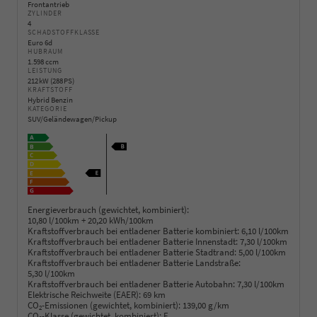
Frontantrieb
ZYLINDER
4
SCHADSTOFFKLASSE
Euro 6d
HUBRAUM
1.598 ccm
LEISTUNG
212 kW (288 PS)
KRAFTSTOFF
Hybrid Benzin
KATEGORIE
SUV/Geländewagen/Pickup
Energieverbrauch (gewichtet, kombiniert):
10,80 l/100km + 20,20 kWh/100km
Kraftstoffverbrauch bei entladener Batterie kombiniert:
6,10 l/100km
Kraftstoffverbrauch bei entladener Batterie Innenstadt:
7,30 l/100km
Kraftstoffverbrauch bei entladener Batterie Stadtrand:
5,00 l/100km
Kraftstoffverbrauch bei entladener Batterie Landstraße:
5,30 l/100km
Kraftstoffverbrauch bei entladener Batterie Autobahn:
7,30 l/100km
Elektrische Reichweite (EAER):
69 km
CO
-Emissionen (gewichtet, kombiniert):
139,00 g/km
2
CO
-Klasse (gewichtet, kombiniert):
E