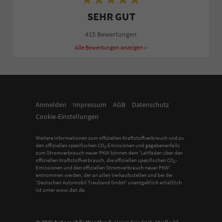
SEHR GUT
415 Bewertungen
Alle Bewertungen anzeigen >
Anmelden
Impressum
AGB
Datenschutz
Cookie-Einstellungen
Weitere Informationen zum offiziellen Kraftstoffverbrauch und zu
den offiziellen spezifischen CO
-Emissionen und gegebenenfalls
2
zum Stromverbrauch neuer PKW können dem 'Leitfaden über den
offiziellen Kraftstoffverbrauch, die offiziellen spezifischen CO
-
2
Emissionen und den offiziellen Stromverbrauch neuer PKW'
entnommen werden, der an allen Verkaufsstellen und bei der
'Deutschen Automobil Treuhand GmbH' unentgeltlich erhältlich
ist unter www.dat.de.