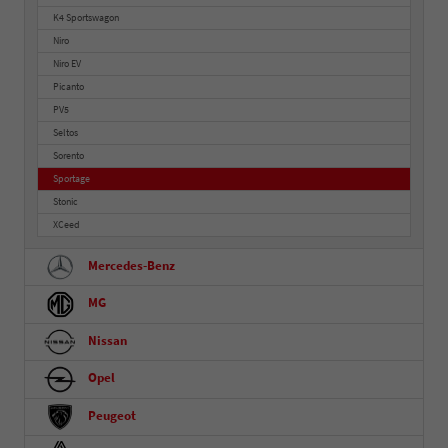
K4 Sportswagon
Niro
Niro EV
Picanto
PV5
Seltos
Sorento
Sportage
Stonic
XCeed
Mercedes-Benz
MG
Nissan
Opel
Peugeot