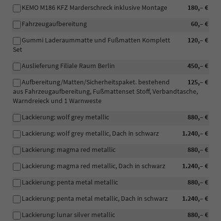
KEMO M186 KFZ Marderschreck inklusive Montage
180,– €
Fahrzeugaufbereitung
60,– €
Gummi Laderaummatte und Fußmatten Komplett
120,– €
Set
Auslieferung Filiale Raum Berlin
450,– €
Aufbereitung/Matten/Sicherheitspaket. bestehend
125,– €
aus Fahrzeugaufbereitung, Fußmattenset Stoff, Verbandtasche,
Warndreieck und 1 Warnweste
Lackierung: wolf grey metallic
880,– €
Lackierung: wolf grey metallic, Dach in schwarz
1.240,– €
Lackierung: magma red metallic
880,– €
Lackierung: magma red metallic, Dach in schwarz
1.240,– €
Lackierung: penta metal metallic
880,– €
Lackierung: penta metal metallic, Dach in schwarz
1.240,– €
Lackierung: lunar silver metallic
880,– €