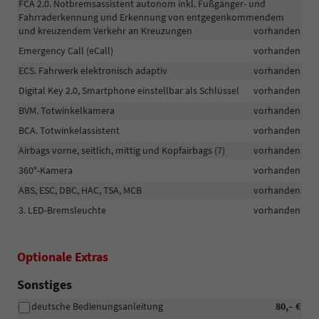
FCA 2.0. Notbremsassistent autonom inkl. Fußgänger- und
Fahrraderkennung und Erkennung von entgegenkommendem
und kreuzendem Verkehr an Kreuzungen
vorhanden
Emergency Call (eCall)
vorhanden
ECS. Fahrwerk elektronisch adaptiv
vorhanden
Digital Key 2.0, Smartphone einstellbar als Schlüssel
vorhanden
BVM. Totwinkelkamera
vorhanden
BCA. Totwinkelassistent
vorhanden
Airbags vorne, seitlich, mittig und Kopfairbags (7)
vorhanden
360°-Kamera
vorhanden
ABS, ESC, DBC, HAC, TSA, MCB
vorhanden
3. LED-Bremsleuchte
vorhanden
Optionale Extras
Sonstiges
deutsche Bedienungsanleitung
80,– €