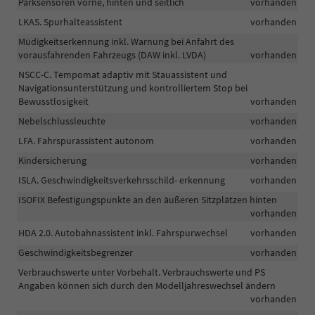
Parksensoren vorne, hinten und seitlich
vorhanden
LKAS. Spurhalteassistent
vorhanden
Müdigkeitserkennung inkl. Warnung bei Anfahrt des
vorausfahrenden Fahrzeugs (DAW inkl. LVDA)
vorhanden
NSCC-C. Tempomat adaptiv mit Stauassistent und
Navigationsunterstützung und kontrolliertem Stop bei
Bewusstlosigkeit
vorhanden
Nebelschlussleuchte
vorhanden
LFA. Fahrspurassistent autonom
vorhanden
Kindersicherung
vorhanden
ISLA. Geschwindigkeitsverkehrsschild- erkennung
vorhanden
ISOFIX Befestigungspunkte an den äußeren Sitzplätzen hinten
vorhanden
HDA 2.0. Autobahnassistent inkl. Fahrspurwechsel
vorhanden
Geschwindigkeitsbegrenzer
vorhanden
Verbrauchswerte unter Vorbehalt. Verbrauchswerte und PS
Angaben können sich durch den Modelljahreswechsel ändern
vorhanden