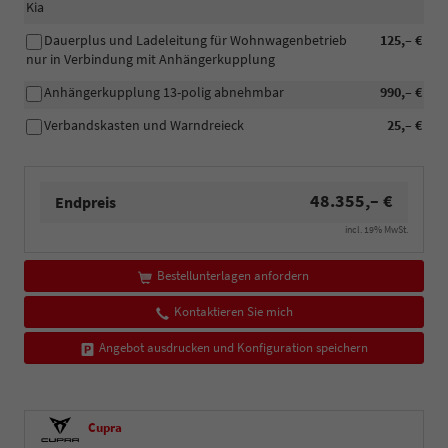
Kia
Dauerplus und Ladeleitung für Wohnwagenbetrieb
125,– €
nur in Verbindung mit Anhängerkupplung
Anhängerkupplung 13-polig abnehmbar
990,– €
Verbandskasten und Warndreieck
25,– €
48.355,– €
Endpreis
incl. 19% MwSt.
Bestellunterlagen anfordern
Kontaktieren Sie mich
Angebot ausdrucken und Konfiguration speichern
Cupra