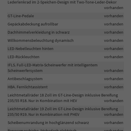
Lederlenkrad im 2-Speichen-Design mit Two-Tone-Leder-Dekor
vorhanden
GT-Line-Pedale
vorhanden
Gepäckabdeckung aufrollbar
vorhanden
Dachhimmelverkleidung in schwarz
vorhanden
Willkommensbeleuchtung dynamisch
vorhanden
LED-Nebelleuchten hinten
vorhanden
LED-Rückleuchten
vorhanden
IFLS. Full-LED-Matrix-Scheinwerfer mit intelligentem
Scheinwerfersystem
vorhanden
Antibeschlagsystem
vorhanden
HBA. Fernlichtassistent
vorhanden
Leichtmetallräder 18 Zoll im GT-Line-Design inklusive Bereifung
235/55 R18. Nur in Kombination mit HEV
vorhanden
Leichtmetallräder 19 Zoll im GT-Line-Design inklusive Bereifung
235/50 R19. Nur in Kombination mit PHEV
vorhanden
Scheibenumrandung in hochglänzend schwarz
vorhanden
Panoramaschiebe-/Hebedach elektrisch
vorhanden