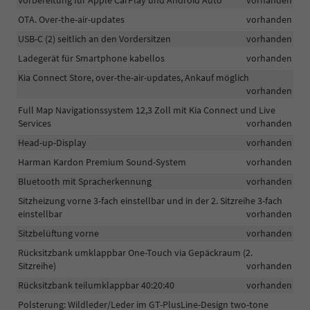
Vorbereitung für Apple CarPlay und Android Auto
vorhanden
OTA. Over-the-air-updates
vorhanden
USB-C (2) seitlich an den Vordersitzen
vorhanden
Ladegerät für Smartphone kabellos
vorhanden
Kia Connect Store, over-the-air-updates, Ankauf möglich
vorhanden
Full Map Navigationssystem 12,3 Zoll mit Kia Connect und Live
Services
vorhanden
Head-up-Display
vorhanden
Harman Kardon Premium Sound-System
vorhanden
Bluetooth mit Spracherkennung
vorhanden
Sitzheizung vorne 3-fach einstellbar und in der 2. Sitzreihe 3-fach
einstellbar
vorhanden
Sitzbelüftung vorne
vorhanden
Rücksitzbank umklappbar One-Touch via Gepäckraum (2.
Sitzreihe)
vorhanden
Rücksitzbank teilumklappbar 40:20:40
vorhanden
Polsterung: Wildleder/Leder im GT-PlusLine-Design two-tone