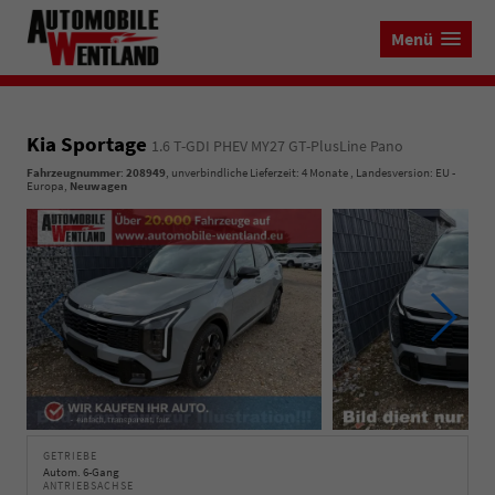
Menü
Kia Sportage
1.6 T-GDI PHEV MY27 GT-PlusLine Pano
Fahrzeugnummer
:
208949
, unverbindliche Lieferzeit:
4 Monate
, Landesversion: EU -
Europa,
Neuwagen
GETRIEBE
Autom. 6-Gang
ANTRIEBSACHSE