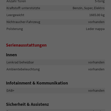
Anzahl Türen
5-türig
Kraftstoff: unterstützte
Benzin, Super, Elektro
Leergewicht
1665.00 kg
Nichtraucher-Fahrzeug
vorhanden
Polsterung
Leder nappa
Serienausstattungen
Innen
Lenkrad beheizbar
vorhanden
Ambientebeleuchtung
vorhanden
Infotainment & Kommunikation
DAB+
vorhanden
Sicherheit & Assistenz