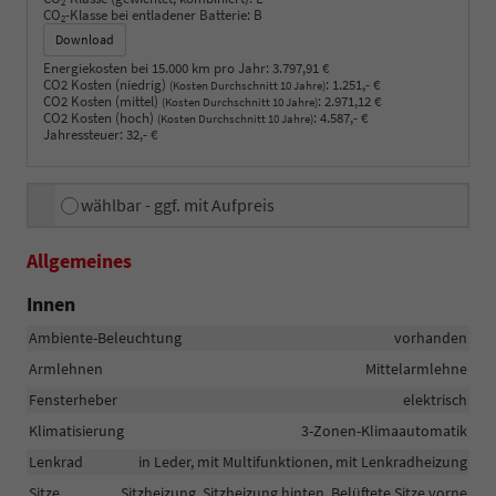
2
CO
-Klasse bei entladener Batterie:
B
2
Download
Energiekosten bei 15.000 km pro Jahr:
3.797,91 €
CO2 Kosten (niedrig)
:
1.251,- €
(Kosten Durchschnitt 10 Jahre)
CO2 Kosten (mittel)
:
2.971,12 €
(Kosten Durchschnitt 10 Jahre)
CO2 Kosten (hoch)
:
4.587,- €
(Kosten Durchschnitt 10 Jahre)
Jahressteuer:
32,- €
wählbar - ggf. mit Aufpreis
Allgemeines
Innen
Ambiente-Beleuchtung
vorhanden
Armlehnen
Mittelarmlehne
Fensterheber
elektrisch
Klimatisierung
3-Zonen-Klimaautomatik
Lenkrad
in Leder, mit Multifunktionen, mit Lenkradheizung
Sitze
Sitzheizung, Sitzheizung hinten, Belüftete Sitze vorne