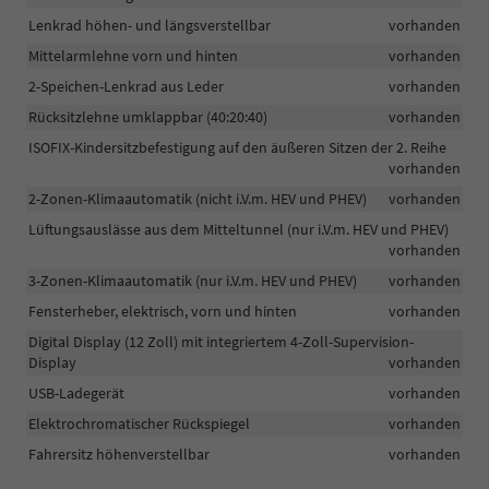
Lenkrad höhen- und längsverstellbar
vorhanden
Mittelarmlehne vorn und hinten
vorhanden
2-Speichen-Lenkrad aus Leder
vorhanden
Rücksitzlehne umklappbar (40:20:40)
vorhanden
ISOFIX-Kindersitzbefestigung auf den äußeren Sitzen der 2. Reihe
vorhanden
2-Zonen-Klimaautomatik (nicht i.V.m. HEV und PHEV)
vorhanden
Lüftungsauslässe aus dem Mitteltunnel (nur i.V.m. HEV und PHEV)
vorhanden
3-Zonen-Klimaautomatik (nur i.V.m. HEV und PHEV)
vorhanden
Fensterheber, elektrisch, vorn und hinten
vorhanden
Digital Display (12 Zoll) mit integriertem 4-Zoll-Supervision-
Display
vorhanden
USB-Ladegerät
vorhanden
Elektrochromatischer Rückspiegel
vorhanden
Fahrersitz höhenverstellbar
vorhanden