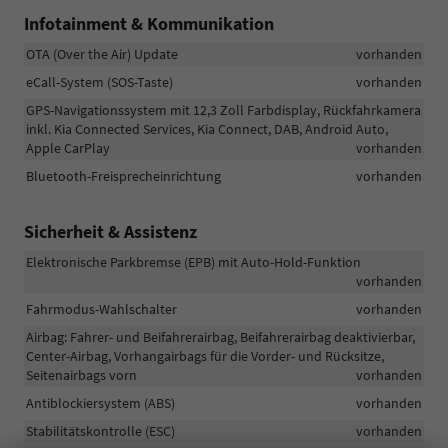
Infotainment & Kommunikation
OTA (Over the Air) Update
vorhanden
eCall-System (SOS-Taste)
vorhanden
GPS-Navigationssystem mit 12,3 Zoll Farbdisplay, Rückfahrkamera
inkl. Kia Connected Services, Kia Connect, DAB, Android Auto,
Apple CarPlay
vorhanden
Bluetooth-Freisprecheinrichtung
vorhanden
Sicherheit & Assistenz
Elektronische Parkbremse (EPB) mit Auto-Hold-Funktion
vorhanden
Fahrmodus-Wahlschalter
vorhanden
Airbag: Fahrer- und Beifahrerairbag, Beifahrerairbag deaktivierbar,
Center-Airbag, Vorhangairbags für die Vorder- und Rücksitze,
Seitenairbags vorn
vorhanden
Antiblockiersystem (ABS)
vorhanden
Stabilitätskontrolle (ESC)
vorhanden