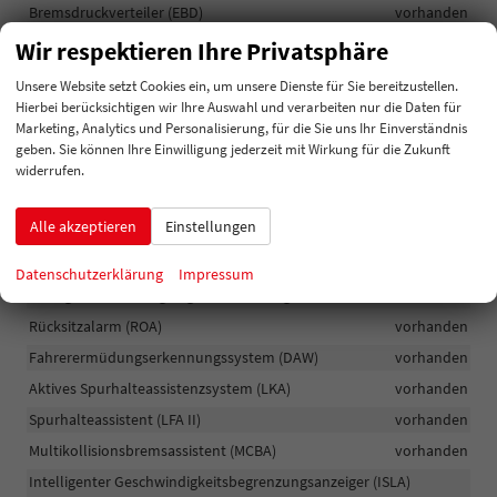
Bremsdruckverteiler (EBD)
vorhanden
Bremsassistent (BAS)
vorhanden
Wir respektieren Ihre Privatsphäre
Traktionskontrollsystem (TCS)
vorhanden
Unsere Website setzt Cookies ein, um unsere Dienste für Sie bereitzustellen.
Fahrzeugstabilitätsmanagement (VSM)
vorhanden
Hierbei berücksichtigen wir Ihre Auswahl und verarbeiten nur die Daten für
Marketing, Analytics und Personalisierung, für die Sie uns Ihr Einverständnis
Bergabfahr-Bremskontrolle (DBC)
vorhanden
geben. Sie können Ihre Einwilligung jederzeit mit Wirkung für die Zukunft
Berganhilfe (HAC)
vorhanden
widerrufen.
Kippschutz (ROP)
vorhanden
Alle akzeptieren
Einstellungen
Anhänger-Stabilitätsassistent (TSA)
vorhanden
bei
vorhanden
Aktives Bremslicht (ESS)
Datenschutzerklärung
Impressum
plötzlichem
Anzeige für nicht angelegte Sicherheitsgurte
vorhanden
Bremsen
blinkt
Rücksitzalarm (ROA)
vorhanden
das
Fahrerermüdungserkennungssystem (DAW)
vorhanden
Bremslicht
schnell
Aktives Spurhalteassistenzsystem (LKA)
vorhanden
und
Spurhalteassistent (LFA II)
vorhanden
warnt
Multikollisionsbremsassistent (MCBA)
die
vorhanden
nachfolgenden
Intelligenter Geschwindigkeitsbegrenzungsanzeiger (ISLA)
Fahrzeuge