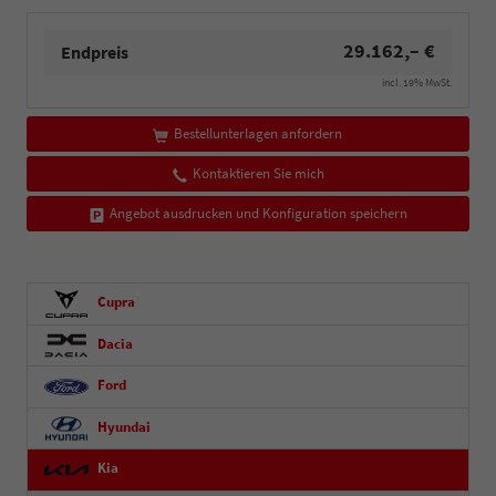
29.162,– €
Endpreis
incl. 19% MwSt.
Bestellunterlagen anfordern
Kontaktieren Sie mich
Angebot ausdrucken und Konfiguration speichern
Cupra
Dacia
Ford
Hyundai
Kia