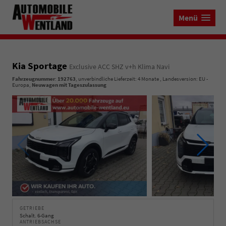
Menü
Kia Sportage
Exclusive ACC SHZ v+h Klima Navi
Fahrzeugnummer
:
192763
, unverbindliche Lieferzeit:
4 Monate
, Landesversion: EU -
Europa,
Neuwagen mit Tageszulassung
GETRIEBE
Schalt. 6-Gang
ANTRIEBSACHSE