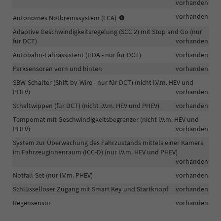
vorhanden
Erkennung
vorhanden
Autonomes Notbremssystem (FCA)
von
Adaptive Geschwindigkeitsregelung (SCC 2) mit Stop and Go (nur
Fahrzeugen/Fußgängern/Radfah
für DCT)
vorhanden
Autobahn-Fahrassistent (HDA - nur für DCT)
vorhanden
Parksensoren vorn und hinten
vorhanden
SBW-Schalter (Shift-by-Wire - nur für DCT) (nicht i.V.m. HEV und
PHEV)
vorhanden
Schaltwippen (für DCT) (nicht i.V.m. HEV und PHEV)
vorhanden
Tempomat mit Geschwindigkeitsbegrenzer (nicht i.V.m. HEV und
PHEV)
vorhanden
System zur Überwachung des Fahrzustands mittels einer Kamera
im Fahrzeuginnenraum (ICC-D) (nur i.V.m. HEV und PHEV)
vorhanden
Notfall-Set (nur i.V.m. PHEV)
vorhanden
Schlüsselloser Zugang mit Smart Key und Startknopf
vorhanden
Regensensor
vorhanden