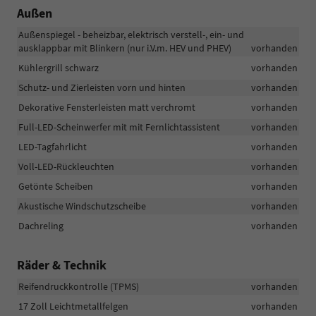
Außen
Außenspiegel - beheizbar, elektrisch verstell-, ein- und
ausklappbar mit Blinkern (nur i.V.m. HEV und PHEV)
vorhanden
Kühlergrill schwarz
vorhanden
Schutz- und Zierleisten vorn und hinten
vorhanden
Dekorative Fensterleisten matt verchromt
vorhanden
Full-LED-Scheinwerfer mit mit Fernlichtassistent
vorhanden
LED-Tagfahrlicht
vorhanden
Voll-LED-Rückleuchten
vorhanden
Getönte Scheiben
vorhanden
Akustische Windschutzscheibe
vorhanden
Dachreling
vorhanden
Räder & Technik
Reifendruckkontrolle (TPMS)
vorhanden
17 Zoll Leichtmetallfelgen
vorhanden