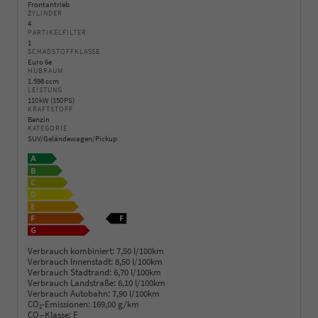
Frontantrieb
ZYLINDER
4
PARTIKELFILTER
1
SCHADSTOFFKLASSE
Euro 6e
HUBRAUM
1.598 ccm
LEISTUNG
110 kW (150 PS)
KRAFTSTOFF
Benzin
KATEGORIE
SUV/Geländewagen/Pickup
Verbrauch kombiniert:
7,50 l/100km
Verbrauch Innenstadt:
8,50 l/100km
Verbrauch Stadtrand:
6,70 l/100km
Verbrauch Landstraße:
6,10 l/100km
Verbrauch Autobahn:
7,90 l/100km
CO
-Emissionen:
169,00 g/km
2
CO
-Klasse:
F
2