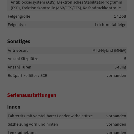
Antiblockiersystem (ABS), Elektronisches Stabilitäts-Programm
(ESP), Traktionskontrolle (ASR/CTS/ETS), Reifendruckkontrolle
Felgengröße
17 Zoll
Felgentyp
Leichtmetallfelge
Sonstiges
Antriebsart
Mild-Hybrid (MHEV)
Anzahl Sitzplätze
5
Anzahl Türen
5-türig
Rußpartikelfilter / SCR
vorhanden
Serienausstattungen
Innen
Fahrersitz mit verstellbarer Lendenwirbelstütze
vorhanden
Sitzheizung vorn und hinten
vorhanden
Lenkradheizung
vorhanden