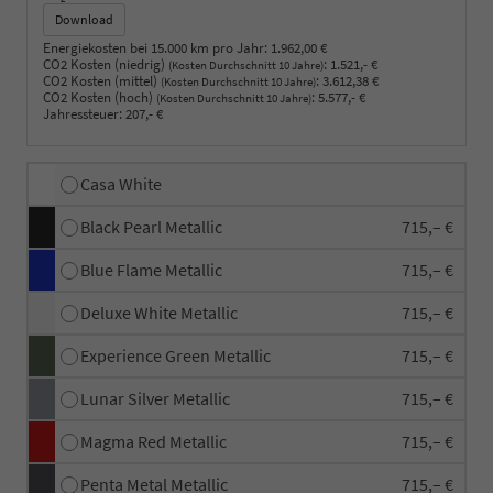
Download
Energiekosten bei 15.000 km pro Jahr:
1.962,00 €
CO2 Kosten (niedrig)
:
1.521,- €
(Kosten Durchschnitt 10 Jahre)
CO2 Kosten (mittel)
:
3.612,38 €
(Kosten Durchschnitt 10 Jahre)
CO2 Kosten (hoch)
:
5.577,- €
(Kosten Durchschnitt 10 Jahre)
Jahressteuer:
207,- €
Casa White
Black Pearl Metallic
715,– €
Blue Flame Metallic
715,– €
Deluxe White Metallic
715,– €
Experience Green Metallic
715,– €
Lunar Silver Metallic
715,– €
Magma Red Metallic
715,– €
Penta Metal Metallic
715,– €