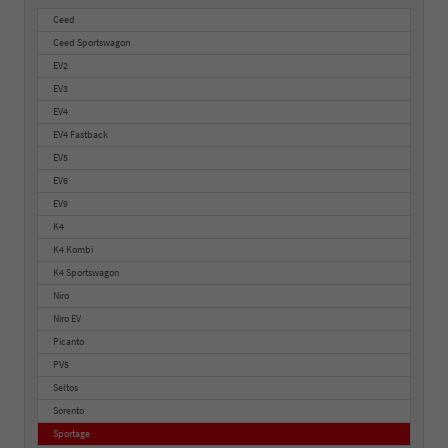
Ceed
Ceed Sportswagon
EV2
EV3
EV4
EV4 Fastback
EV5
EV6
EV9
K4
K4 Kombi
K4 Sportswagon
Niro
Niro EV
Picanto
PV5
Seltos
Sorento
Sportage