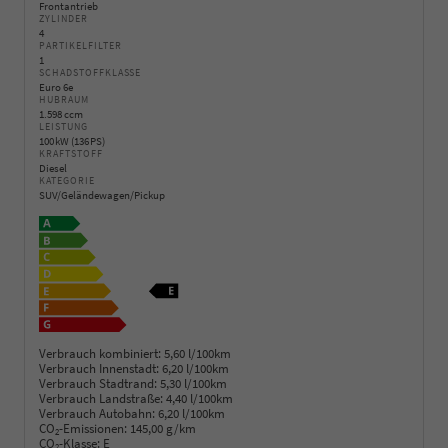
Frontantrieb
ZYLINDER
4
PARTIKELFILTER
1
SCHADSTOFFKLASSE
Euro 6e
HUBRAUM
1.598 ccm
LEISTUNG
100 kW (136 PS)
KRAFTSTOFF
Diesel
KATEGORIE
SUV/Geländewagen/Pickup
Verbrauch kombiniert:
5,60 l/100km
Verbrauch Innenstadt:
6,20 l/100km
Verbrauch Stadtrand:
5,30 l/100km
Verbrauch Landstraße:
4,40 l/100km
Verbrauch Autobahn:
6,20 l/100km
CO
-Emissionen:
145,00 g/km
2
CO
-Klasse:
E
2