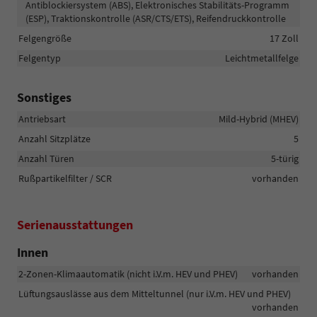
Antiblockiersystem (ABS), Elektronisches Stabilitäts-Programm
(ESP), Traktionskontrolle (ASR/CTS/ETS), Reifendruckkontrolle
Felgengröße
17 Zoll
Felgentyp
Leichtmetallfelge
Sonstiges
Antriebsart
Mild-Hybrid (MHEV)
Anzahl Sitzplätze
5
Anzahl Türen
5-türig
Rußpartikelfilter / SCR
vorhanden
Serienausstattungen
Innen
2-Zonen-Klimaautomatik (nicht i.V.m. HEV und PHEV)
vorhanden
Lüftungsauslässe aus dem Mitteltunnel (nur i.V.m. HEV und PHEV)
vorhanden