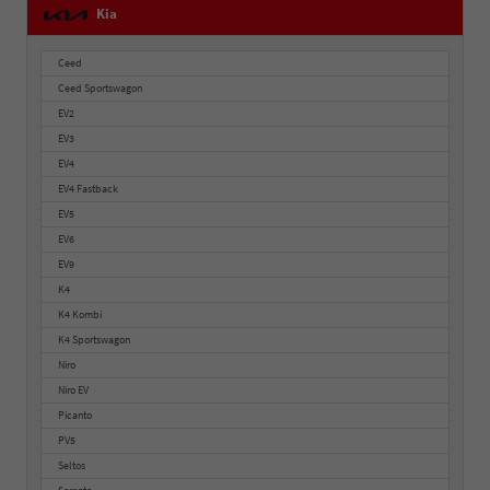
Kia
Ceed
Ceed Sportswagon
EV2
EV3
EV4
EV4 Fastback
EV5
EV6
EV9
K4
K4 Kombi
K4 Sportswagon
Niro
Niro EV
Picanto
PV5
Seltos