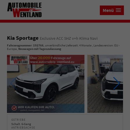
Menü
Kia Sportage
Exclusive ACC SHZ v+h Klima Navi
Fahrzeugnummer
:
192766
, unverbindliche Lieferzeit:
4 Monate
, Landesversion: EU -
Europa,
Neuwagen mit Tageszulassung
GETRIEBE
Schalt. 6-Gang
ANTRIEBSACHSE