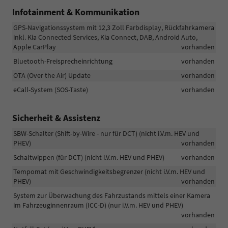
Infotainment & Kommunikation
GPS-Navigationssystem mit 12,3 Zoll Farbdisplay, Rückfahrkamera
inkl. Kia Connected Services, Kia Connect, DAB, Android Auto,
Apple CarPlay
vorhanden
Bluetooth-Freisprecheinrichtung
vorhanden
OTA (Over the Air) Update
vorhanden
eCall-System (SOS-Taste)
vorhanden
Sicherheit & Assistenz
SBW-Schalter (Shift-by-Wire - nur für DCT) (nicht i.V.m. HEV und
PHEV)
vorhanden
Schaltwippen (für DCT) (nicht i.V.m. HEV und PHEV)
vorhanden
Tempomat mit Geschwindigkeitsbegrenzer (nicht i.V.m. HEV und
PHEV)
vorhanden
System zur Überwachung des Fahrzustands mittels einer Kamera
im Fahrzeuginnenraum (ICC-D) (nur i.V.m. HEV und PHEV)
vorhanden