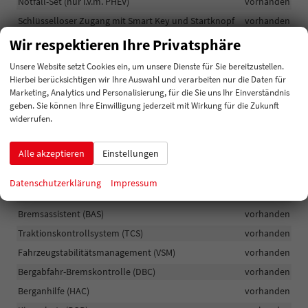
Notfall-Set (nur i.V.m. PHEV)
vorhanden
Schlüsselloser Zugang mit Smart Key und Startknopf
vorhanden
Regensensor
vorhanden
Wir respektieren Ihre Privatsphäre
Elektronische Parkbremse (EPB) mit Auto-Hold-Funktion
Unsere Website setzt Cookies ein, um unsere Dienste für Sie bereitzustellen.
vorhanden
Hierbei berücksichtigen wir Ihre Auswahl und verarbeiten nur die Daten für
Fahrmodus-Wahlschalter
vorhanden
Marketing, Analytics und Personalisierung, für die Sie uns Ihr Einverständnis
geben. Sie können Ihre Einwilligung jederzeit mit Wirkung für die Zukunft
Airbag: Fahrer- und Beifahrerairbag, Beifahrerairbag deaktivierbar,
widerrufen.
Center-Airbag, Vorhangairbags für die Vorder- und Rücksitze,
Seitenairbags vorn
vorhanden
Alle akzeptieren
Einstellungen
Antiblockiersystem (ABS)
vorhanden
Stabilitätskontrolle (ESC)
vorhanden
Datenschutzerklärung
Impressum
Bremsdruckverteiler (EBD)
vorhanden
Bremsassistent (BAS)
vorhanden
Traktionskontrollsystem (TCS)
vorhanden
Fahrzeugstabilitätsmanagement (VSM)
vorhanden
Bergabfahr-Bremskontrolle (DBC)
vorhanden
Berganhilfe (HAC)
vorhanden