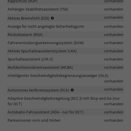
Kippschutz (ROP)
vorhanden
Anhänger-Stabilitätsassistent (TSA)
vorhanden
bei
vorhanden
Aktives Bremslicht (ESS)
plötzlichem
Anzeige für nicht angelegte Sicherheitsgurte
vorhanden
Bremsen
blinkt
Rücksitzalarm (ROA)
vorhanden
das
Fahrerermüdungserkennungssystem (DAW)
vorhanden
Bremslicht
schnell
Aktives Spurhalteassistenzsystem (LKA)
vorhanden
und
Spurhalteassistent (LFA II)
vorhanden
warnt
Multikollisionsbremsassistent (MCBA)
die
vorhanden
nachfolgenden
Intelligenter Geschwindigkeitsbegrenzungsanzeiger (ISLA)
Fahrzeuge
vorhanden
Erkennung
vorhanden
Autonomes Notbremssystem (FCA)
von
Adaptive Geschwindigkeitsregelung (SCC 2) mit Stop and Go (nur
Fahrzeugen/Fußgängern/Radfah
für DCT)
vorhanden
Autobahn-Fahrassistent (HDA - nur für DCT)
vorhanden
Parksensoren vorn und hinten
vorhanden