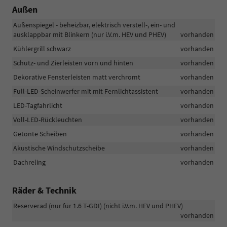
Außen
Außenspiegel - beheizbar, elektrisch verstell-, ein- und
ausklappbar mit Blinkern (nur i.V.m. HEV und PHEV)
vorhanden
Kühlergrill schwarz
vorhanden
Schutz- und Zierleisten vorn und hinten
vorhanden
Dekorative Fensterleisten matt verchromt
vorhanden
Full-LED-Scheinwerfer mit mit Fernlichtassistent
vorhanden
LED-Tagfahrlicht
vorhanden
Voll-LED-Rückleuchten
vorhanden
Getönte Scheiben
vorhanden
Akustische Windschutzscheibe
vorhanden
Dachreling
vorhanden
Räder & Technik
Reserverad (nur für 1.6 T-GDI) (nicht i.V.m. HEV und PHEV)
vorhanden