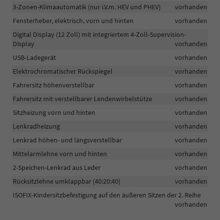
3-Zonen-Klimaautomatik (nur i.V.m. HEV und PHEV)
vorhanden
Fensterheber, elektrisch, vorn und hinten
vorhanden
Digital Display (12 Zoll) mit integriertem 4-Zoll-Supervision-
Display
vorhanden
USB-Ladegerät
vorhanden
Elektrochromatischer Rückspiegel
vorhanden
Fahrersitz höhenverstellbar
vorhanden
Fahrersitz mit verstellbarer Lendenwirbelstütze
vorhanden
Sitzheizung vorn und hinten
vorhanden
Lenkradheizung
vorhanden
Lenkrad höhen- und längsverstellbar
vorhanden
Mittelarmlehne vorn und hinten
vorhanden
2-Speichen-Lenkrad aus Leder
vorhanden
Rücksitzlehne umklappbar (40:20:40)
vorhanden
ISOFIX-Kindersitzbefestigung auf den äußeren Sitzen der 2. Reihe
vorhanden