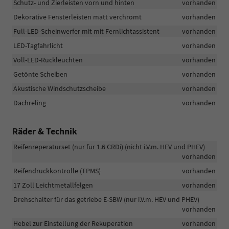
Schutz- und Zierleisten vorn und hinten
vorhanden
Dekorative Fensterleisten matt verchromt
vorhanden
Full-LED-Scheinwerfer mit mit Fernlichtassistent
vorhanden
LED-Tagfahrlicht
vorhanden
Voll-LED-Rückleuchten
vorhanden
Getönte Scheiben
vorhanden
Akustische Windschutzscheibe
vorhanden
Dachreling
vorhanden
Räder & Technik
Reifenreperaturset (nur für 1.6 CRDi) (nicht i.V.m. HEV und PHEV)
vorhanden
Reifendruckkontrolle (TPMS)
vorhanden
17 Zoll Leichtmetallfelgen
vorhanden
Drehschalter für das getriebe E-SBW (nur i.V.m. HEV und PHEV)
vorhanden
Hebel zur Einstellung der Rekuperation
vorhanden