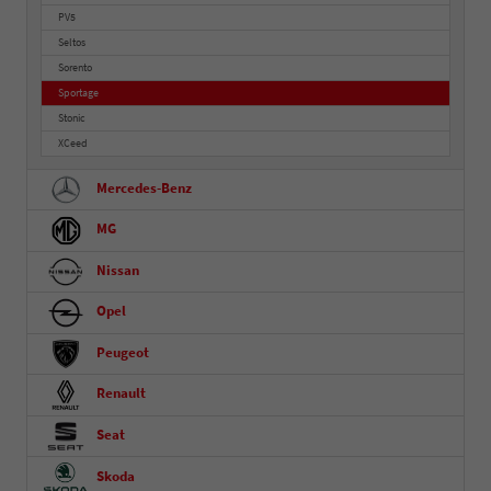
PV5
Seltos
Sorento
Sportage
Stonic
XCeed
Mercedes-Benz
MG
Nissan
Opel
Peugeot
Renault
Seat
Skoda