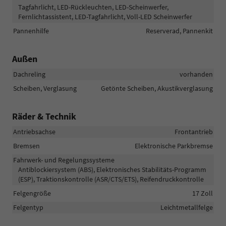
Tagfahrlicht, LED-Rückleuchten, LED-Scheinwerfer,
Fernlichtassistent, LED-Tagfahrlicht, Voll-LED Scheinwerfer
Pannenhilfe
Reserverad, Pannenkit
Außen
Dachreling
vorhanden
Scheiben, Verglasung
Getönte Scheiben, Akustikverglasung
Räder & Technik
Antriebsachse
Frontantrieb
Bremsen
Elektronische Parkbremse
Fahrwerk- und Regelungssysteme
Antiblockiersystem (ABS), Elektronisches Stabilitäts-Programm
(ESP), Traktionskontrolle (ASR/CTS/ETS), Reifendruckkontrolle
Felgengröße
17 Zoll
Felgentyp
Leichtmetallfelge