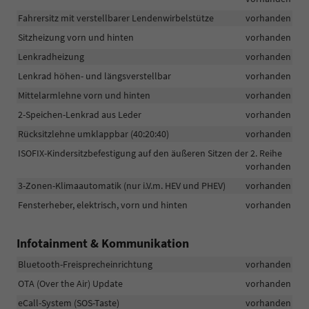
Fahrersitz mit verstellbarer Lendenwirbelstütze
vorhanden
Sitzheizung vorn und hinten
vorhanden
Lenkradheizung
vorhanden
Lenkrad höhen- und längsverstellbar
vorhanden
Mittelarmlehne vorn und hinten
vorhanden
2-Speichen-Lenkrad aus Leder
vorhanden
Rücksitzlehne umklappbar (40:20:40)
vorhanden
ISOFIX-Kindersitzbefestigung auf den äußeren Sitzen der 2. Reihe
vorhanden
3-Zonen-Klimaautomatik (nur i.V.m. HEV und PHEV)
vorhanden
Fensterheber, elektrisch, vorn und hinten
vorhanden
Infotainment & Kommunikation
Bluetooth-Freisprecheinrichtung
vorhanden
OTA (Over the Air) Update
vorhanden
eCall-System (SOS-Taste)
vorhanden