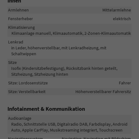
Innen
Armlehnen
Mittelarmlehne
Fensterheber
elektrisch
Klimatisierung
Klimaanlage manuell, Klimaautomatik, 2-Zonen-Klimaautomatik
Lenkrad
in Leder, höhenverstellbar, mit Lenkradheizung, mit
Schaltwippen
Sitze
Isofix (Kindersitzbefestigung), Rücksitzbank hinten geteilt,
Sitzheizung, Sitzheizung hinten
Sitze: Lordosenstütze
Fahrer
Sitze: Verstellbarkeit
Höhenverstellbarer Fahrersitz
Infotainment & Kommunikation
Audioanlage
Radio, Schnittstelle USB, Digitalradio DAB, Farbdisplay, Android
Auto, Apple CarPlay, Musikstreaming integriert, Touchscreen
Navigationssystem
Navigation, Navigation mit Bildschirm