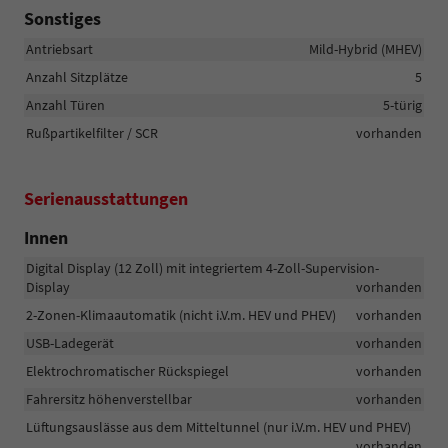
Sonstiges
Antriebsart
Mild-Hybrid (MHEV)
Anzahl Sitzplätze
5
Anzahl Türen
5-türig
Rußpartikelfilter / SCR
vorhanden
Serienausstattungen
Innen
Digital Display (12 Zoll) mit integriertem 4-Zoll-Supervision-
Display
vorhanden
2-Zonen-Klimaautomatik (nicht i.V.m. HEV und PHEV)
vorhanden
USB-Ladegerät
vorhanden
Elektrochromatischer Rückspiegel
vorhanden
Fahrersitz höhenverstellbar
vorhanden
Lüftungsauslässe aus dem Mitteltunnel (nur i.V.m. HEV und PHEV)
vorhanden