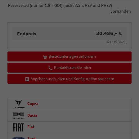
Reserverad (nur für 1.6 T-GDI) (nicht i.V.m. HEV und PHEV)
vorhanden
30.486,– €
Endpreis
incl. 19% MwSt.,
Bestellunterlagen anfordern
Kontaktieren Sie mich
Angebot ausdrucken und Konfiguration speichern
Cupra
Dacia
Fiat
Ford