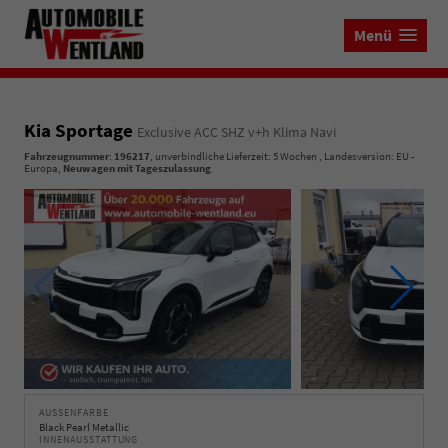
Menü
Kia Sportage
Exclusive ACC SHZ v+h Klima Navi
Fahrzeugnummer
:
196217
, unverbindliche Lieferzeit:
5 Wochen
, Landesversion: EU -
Europa,
Neuwagen mit Tageszulassung
AUSSENFARBE
Black Pearl Metallic
INNENAUSSTATTUNG