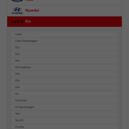
Hyundai
Kia
Ceed
Ceed Sportswagon
EV2
EV3
EV4
EV4 Fastback
EV5
EV6
EV9
K4
K4 Kombi
K4 Sportswagon
Niro
Niro EV
Picanto