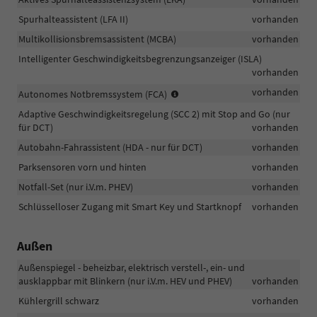
und
Spurhalteassistent (LFA II)
vorhanden
warnt
Multikollisionsbremsassistent (MCBA)
die
vorhanden
nachfolgenden
Intelligenter Geschwindigkeitsbegrenzungsanzeiger (ISLA)
Fahrzeuge
vorhanden
Erkennung
vorhanden
Autonomes Notbremssystem (FCA)
von
Adaptive Geschwindigkeitsregelung (SCC 2) mit Stop and Go (nur
Fahrzeugen/Fußgängern/Radfah
für DCT)
vorhanden
Autobahn-Fahrassistent (HDA - nur für DCT)
vorhanden
Parksensoren vorn und hinten
vorhanden
Notfall-Set (nur i.V.m. PHEV)
vorhanden
Schlüsselloser Zugang mit Smart Key und Startknopf
vorhanden
Außen
Außenspiegel - beheizbar, elektrisch verstell-, ein- und
ausklappbar mit Blinkern (nur i.V.m. HEV und PHEV)
vorhanden
Kühlergrill schwarz
vorhanden