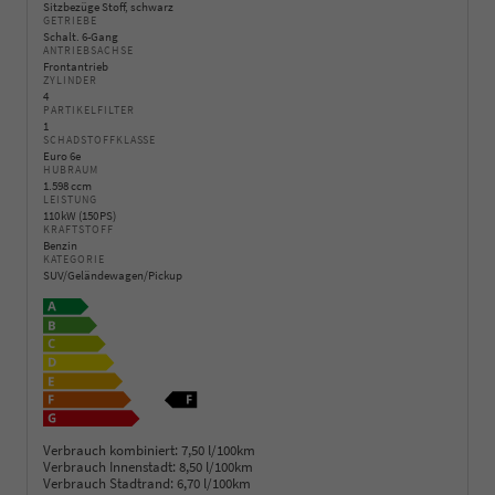
Sitzbezüge Stoff, schwarz
GETRIEBE
Schalt. 6-Gang
ANTRIEBSACHSE
Frontantrieb
ZYLINDER
4
PARTIKELFILTER
1
SCHADSTOFFKLASSE
Euro 6e
HUBRAUM
1.598 ccm
LEISTUNG
110 kW (150 PS)
KRAFTSTOFF
Benzin
KATEGORIE
SUV/Geländewagen/Pickup
Verbrauch kombiniert:
7,50 l/100km
Verbrauch Innenstadt:
8,50 l/100km
Verbrauch Stadtrand:
6,70 l/100km