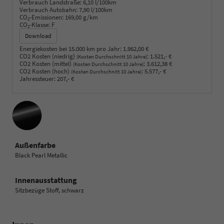
Verbrauch Landstraße:
6,10 l/100km
Verbrauch Autobahn:
7,90 l/100km
CO
-Emissionen:
169,00 g/km
2
CO
-Klasse:
F
2
Download
Energiekosten bei 15.000 km pro Jahr:
1.962,00 €
CO2 Kosten (niedrig)
:
1.521,- €
(Kosten Durchschnitt 10 Jahre)
CO2 Kosten (mittel)
:
3.612,38 €
(Kosten Durchschnitt 10 Jahre)
CO2 Kosten (hoch)
:
5.577,- €
(Kosten Durchschnitt 10 Jahre)
Jahressteuer:
207,- €
Außenfarbe
Black Pearl Metallic
Innenausstattung
Sitzbezüge Stoff, schwarz