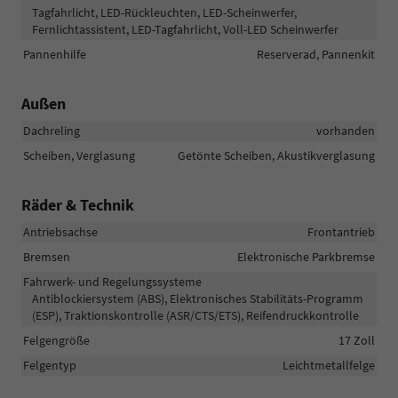
Tagfahrlicht, LED-Rückleuchten, LED-Scheinwerfer,
Fernlichtassistent, LED-Tagfahrlicht, Voll-LED Scheinwerfer
Pannenhilfe
Reserverad, Pannenkit
Außen
Dachreling
vorhanden
Scheiben, Verglasung
Getönte Scheiben, Akustikverglasung
Räder & Technik
Antriebsachse
Frontantrieb
Bremsen
Elektronische Parkbremse
Fahrwerk- und Regelungssysteme
Antiblockiersystem (ABS), Elektronisches Stabilitäts-Programm
(ESP), Traktionskontrolle (ASR/CTS/ETS), Reifendruckkontrolle
Felgengröße
17 Zoll
Felgentyp
Leichtmetallfelge