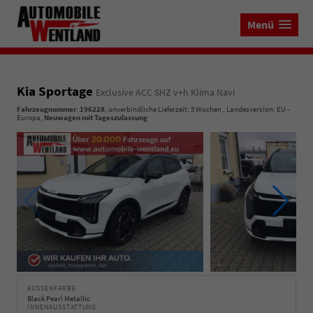
Menü
Kia Sportage
Exclusive ACC SHZ v+h Klima Navi
Fahrzeugnummer
:
196228
, unverbindliche Lieferzeit:
5 Wochen
, Landesversion: EU -
Europa,
Neuwagen mit Tageszulassung
AUSSENFARBE
Black Pearl Metallic
INNENAUSSTATTUNG