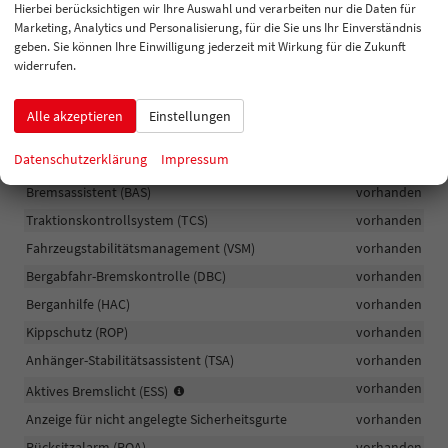
Hierbei berücksichtigen wir Ihre Auswahl und verarbeiten nur die Daten für
Fahrmodus-Wahlschalter
vorhanden
Marketing, Analytics und Personalisierung, für die Sie uns Ihr Einverständnis
Airbag: Fahrer- und Beifahrerairbag, Beifahrerairbag deaktivierbar,
geben. Sie können Ihre Einwilligung jederzeit mit Wirkung für die Zukunft
Center-Airbag, Vorhangairbags für die Vorder- und Rücksitze,
widerrufen.
Seitenairbags vorn
vorhanden
Antiblockiersystem (ABS)
vorhanden
Alle akzeptieren
Einstellungen
Stabilitätskontrolle (ESC)
vorhanden
Datenschutzerklärung
Impressum
Bremsdruckverteiler (EBD)
vorhanden
Bremsassistent (BAS)
vorhanden
Traktionskontrollsystem (TCS)
vorhanden
Fahrzeugstabilitätsmanagement (VSM)
vorhanden
Bergabfahr-Bremskontrolle (DBC)
vorhanden
Berganhilfe (HAC)
vorhanden
Kippschutz (ROP)
vorhanden
Anhänger-Stabilitätsassistent (TSA)
vorhanden
bei
vorhanden
Aktives Bremslicht (ESS)
plötzlichem
Anzeige für nicht angelegte Sicherheitsgurte
vorhanden
Bremsen
blinkt
Rücksitzalarm (ROA)
vorhanden