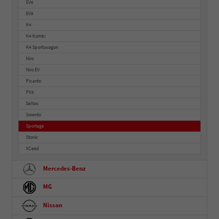
EV6
EV9
K4
K4 Kombi
K4 Sportswagon
Niro
Niro EV
Picanto
PV5
Seltos
Sorento
Sportage
Stonic
XCeed
Mercedes-Benz
MG
Nissan