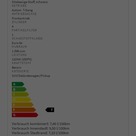
Sitzbezüge Stoff, schwarz
GETRIEBE
Autom. 7-Gang
ANTRIEBSACHSE
Frontantrieb
ZYLINDER
4
PARTIKELFILTER
1
SCHADSTOFFKLASSE
Euro 6e
HUBRAUM
1.598 ccm
LEISTUNG
110 kW (150 PS)
KRAFTSTOFF
Benzin
KATEGORIE
SUV/Geländewagen/Pickup
Verbrauch kombiniert:
7,40 l/100km
Verbrauch Innenstadt:
9,50 l/100km
Verbrauch Stadtrand:
7,10 l/100km