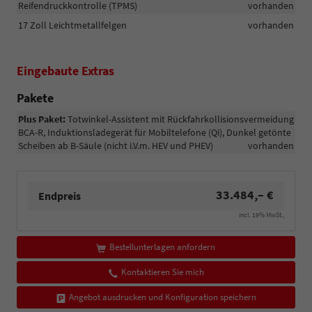
Reifendruckkontrolle (TPMS)
vorhanden
17 Zoll Leichtmetallfelgen
vorhanden
Eingebaute Extras
Pakete
Plus Paket:
Totwinkel-Assistent mit Rückfahrkollisionsvermeidung
BCA-R, Induktionsladegerät für Mobiltelefone (Qi), Dunkel getönte
Scheiben ab B-Säule (nicht i.V.m. HEV und PHEV)
vorhanden
33.484,– €
Endpreis
incl. 19% MwSt.,
Bestellunterlagen anfordern
Kontaktieren Sie mich
Angebot ausdrucken und Konfiguration speichern