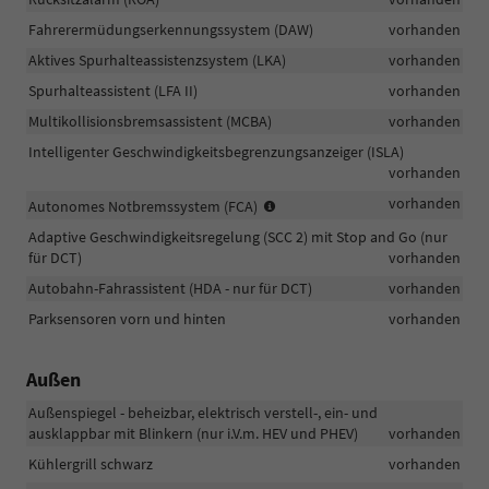
das
Fahrerermüdungserkennungssystem (DAW)
vorhanden
Bremslicht
schnell
Aktives Spurhalteassistenzsystem (LKA)
vorhanden
und
Spurhalteassistent (LFA II)
vorhanden
warnt
Multikollisionsbremsassistent (MCBA)
die
vorhanden
nachfolgenden
Intelligenter Geschwindigkeitsbegrenzungsanzeiger (ISLA)
Fahrzeuge
vorhanden
Erkennung
vorhanden
Autonomes Notbremssystem (FCA)
von
Adaptive Geschwindigkeitsregelung (SCC 2) mit Stop and Go (nur
Fahrzeugen/Fußgängern/Radfah
für DCT)
vorhanden
Autobahn-Fahrassistent (HDA - nur für DCT)
vorhanden
Parksensoren vorn und hinten
vorhanden
Außen
Außenspiegel - beheizbar, elektrisch verstell-, ein- und
ausklappbar mit Blinkern (nur i.V.m. HEV und PHEV)
vorhanden
Kühlergrill schwarz
vorhanden