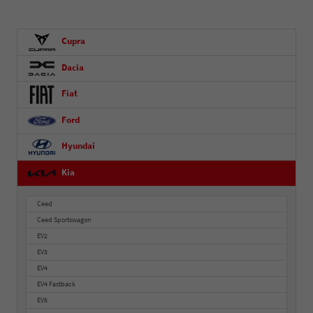
Cupra
Dacia
Fiat
Ford
Hyundai
Kia
Ceed
Ceed Sportswagon
EV2
EV3
EV4
EV4 Fastback
EV5