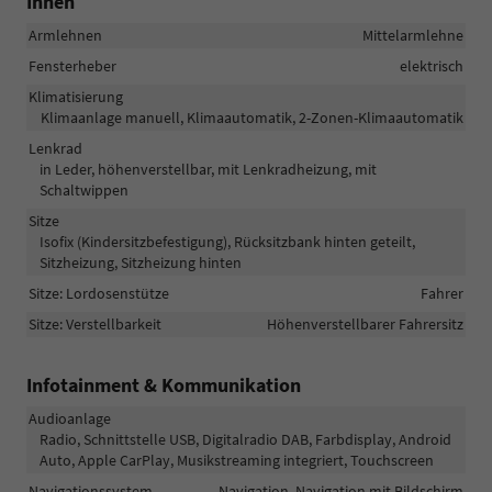
Innen
Armlehnen
Mittelarmlehne
Fensterheber
elektrisch
Klimatisierung
Klimaanlage manuell, Klimaautomatik, 2-Zonen-Klimaautomatik
Lenkrad
in Leder, höhenverstellbar, mit Lenkradheizung, mit
Schaltwippen
Sitze
Isofix (Kindersitzbefestigung), Rücksitzbank hinten geteilt,
Sitzheizung, Sitzheizung hinten
Sitze: Lordosenstütze
Fahrer
Sitze: Verstellbarkeit
Höhenverstellbarer Fahrersitz
Infotainment & Kommunikation
Audioanlage
Radio, Schnittstelle USB, Digitalradio DAB, Farbdisplay, Android
Auto, Apple CarPlay, Musikstreaming integriert, Touchscreen
Navigationssystem
Navigation, Navigation mit Bildschirm