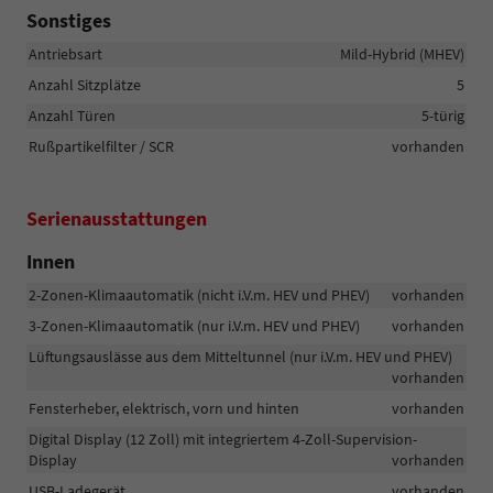
Sonstiges
Antriebsart
Mild-Hybrid (MHEV)
Anzahl Sitzplätze
5
Anzahl Türen
5-türig
Rußpartikelfilter / SCR
vorhanden
Serienausstattungen
Innen
2-Zonen-Klimaautomatik (nicht i.V.m. HEV und PHEV)
vorhanden
3-Zonen-Klimaautomatik (nur i.V.m. HEV und PHEV)
vorhanden
Lüftungsauslässe aus dem Mitteltunnel (nur i.V.m. HEV und PHEV)
vorhanden
Fensterheber, elektrisch, vorn und hinten
vorhanden
Digital Display (12 Zoll) mit integriertem 4-Zoll-Supervision-
Display
vorhanden
USB-Ladegerät
vorhanden