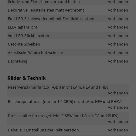
Schutz- und Zierleisten vorn und hinten
vorhanden
Dekorative Fensterleisten matt verchromt
vorhanden
Full-LED-Scheinwerfer mit mit Fernlichtassistent
vorhanden
LED-Tagfahrlicht
vorhanden
Voll-LED-Rückleuchten
vorhanden
Getönte Scheiben
vorhanden
Akustische Windschutzscheibe
vorhanden
Dachreling
vorhanden
Räder & Technik
Reserverad (nur für 1.6 T-GDI) (nicht i.V.m. HEV und PHEV)
vorhanden
Reifenreperaturset (nur für 1.6 CRDi) (nicht i.V.m. HEV und PHEV)
vorhanden
Drehschalter für das getriebe E-SBW (nur i.V.m. HEV und PHEV)
vorhanden
Hebel zur Einstellung der Rekuperation
vorhanden