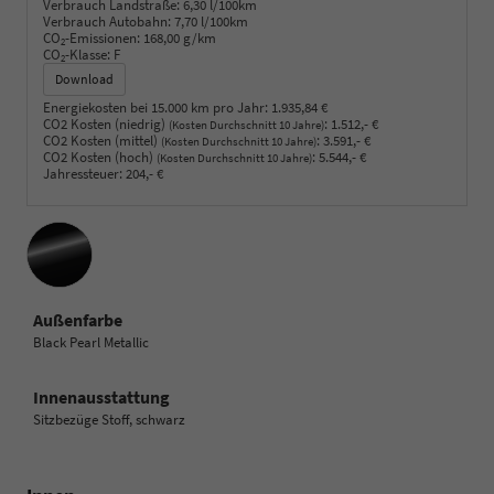
Verbrauch Landstraße:
6,30 l/100km
Verbrauch Autobahn:
7,70 l/100km
CO
-Emissionen:
168,00 g/km
2
CO
-Klasse:
F
2
Download
Energiekosten bei 15.000 km pro Jahr:
1.935,84 €
CO2 Kosten (niedrig)
:
1.512,- €
(Kosten Durchschnitt 10 Jahre)
CO2 Kosten (mittel)
:
3.591,- €
(Kosten Durchschnitt 10 Jahre)
CO2 Kosten (hoch)
:
5.544,- €
(Kosten Durchschnitt 10 Jahre)
Jahressteuer:
204,- €
Außenfarbe
Black Pearl Metallic
Innenausstattung
Sitzbezüge Stoff, schwarz