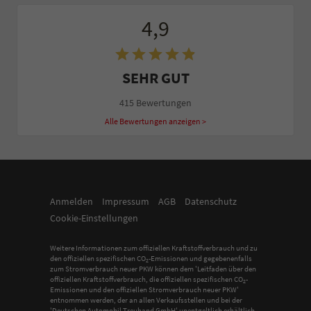
4,9
SEHR GUT
415 Bewertungen
Alle Bewertungen anzeigen >
Anmelden
Impressum
AGB
Datenschutz
Cookie-Einstellungen
Weitere Informationen zum offiziellen Kraftstoffverbrauch und zu
den offiziellen spezifischen CO
-Emissionen und gegebenenfalls
2
zum Stromverbrauch neuer PKW können dem 'Leitfaden über den
offiziellen Kraftstoffverbrauch, die offiziellen spezifischen CO
-
2
Emissionen und den offiziellen Stromverbrauch neuer PKW'
entnommen werden, der an allen Verkaufsstellen und bei der
'Deutschen Automobil Treuhand GmbH' unentgeltlich erhältlich