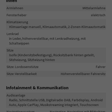
Innen
Armlehnen
Mittelarmlehne
Fensterheber
elektrisch
Klimatisierung
Klimaanlage manuell, Klimaautomatik, 2-Zonen-Klimaautomatik
Lenkrad
in Leder, höhenverstellbar, mit Lenkradheizung, mit
Schaltwippen
Sitze
Isofix (Kindersitzbefestigung), Rücksitzbank hinten geteilt,
Sitzheizung, Sitzheizung hinten
Sitze: Lordosenstütze
Fahrer
Sitze: Verstellbarkeit
Höhenverstellbarer Fahrersitz
Infotainment & Kommunikation
Audioanlage
Radio, Schnittstelle USB, Digitalradio DAB, Farbdisplay, Android
Auto, Apple CarPlay, Musikstreaming integriert, Touchscreen
Navigationssystem
Navigation, Navigation mit Bildschirm