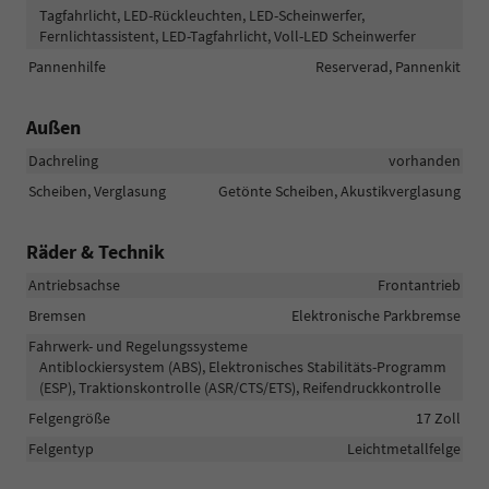
Tagfahrlicht, LED-Rückleuchten, LED-Scheinwerfer,
Fernlichtassistent, LED-Tagfahrlicht, Voll-LED Scheinwerfer
Pannenhilfe
Reserverad, Pannenkit
Außen
Dachreling
vorhanden
Scheiben, Verglasung
Getönte Scheiben, Akustikverglasung
Räder & Technik
Antriebsachse
Frontantrieb
Bremsen
Elektronische Parkbremse
Fahrwerk- und Regelungssysteme
Antiblockiersystem (ABS), Elektronisches Stabilitäts-Programm
(ESP), Traktionskontrolle (ASR/CTS/ETS), Reifendruckkontrolle
Felgengröße
17 Zoll
Felgentyp
Leichtmetallfelge