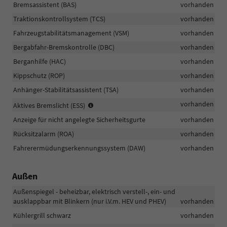
Bremsassistent (BAS)
vorhanden
Traktionskontrollsystem (TCS)
vorhanden
Fahrzeugstabilitätsmanagement (VSM)
vorhanden
Bergabfahr-Bremskontrolle (DBC)
vorhanden
Berganhilfe (HAC)
vorhanden
Kippschutz (ROP)
vorhanden
Anhänger-Stabilitätsassistent (TSA)
vorhanden
bei
vorhanden
Aktives Bremslicht (ESS)
plötzlichem
Anzeige für nicht angelegte Sicherheitsgurte
vorhanden
Bremsen
blinkt
Rücksitzalarm (ROA)
vorhanden
das
Fahrerermüdungserkennungssystem (DAW)
vorhanden
Bremslicht
schnell
und
Außen
warnt
die
Außenspiegel - beheizbar, elektrisch verstell-, ein- und
nachfolgenden
ausklappbar mit Blinkern (nur i.V.m. HEV und PHEV)
vorhanden
Fahrzeuge
Kühlergrill schwarz
vorhanden