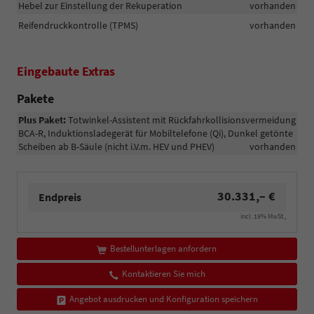
Hebel zur Einstellung der Rekuperation
vorhanden
Reifendruckkontrolle (TPMS)
vorhanden
Eingebaute Extras
Pakete
Plus Paket:
Totwinkel-Assistent mit Rückfahrkollisionsvermeidung
BCA-R, Induktionsladegerät für Mobiltelefone (Qi), Dunkel getönte
Scheiben ab B-Säule (nicht i.V.m. HEV und PHEV)
vorhanden
30.331,– €
Endpreis
incl. 19% MwSt.,
Bestellunterlagen anfordern
Kontaktieren Sie mich
Angebot ausdrucken und Konfiguration speichern