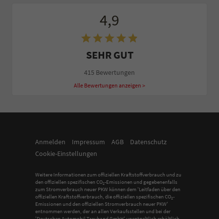
4,9
SEHR GUT
415 Bewertungen
Alle Bewertungen anzeigen >
Anmelden
Impressum
AGB
Datenschutz
Cookie-Einstellungen
Weitere Informationen zum offiziellen Kraftstoffverbrauch und zu
den offiziellen spezifischen CO
-Emissionen und gegebenenfalls
2
zum Stromverbrauch neuer PKW können dem 'Leitfaden über den
offiziellen Kraftstoffverbrauch, die offiziellen spezifischen CO
-
2
Emissionen und den offiziellen Stromverbrauch neuer PKW'
entnommen werden, der an allen Verkaufsstellen und bei der
'Deutschen Automobil Treuhand GmbH' unentgeltlich erhältlich