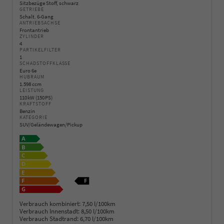
Sitzbezüge Stoff, schwarz
GETRIEBE
Schalt. 6-Gang
ANTRIEBSACHSE
Frontantrieb
ZYLINDER
4
PARTIKELFILTER
1
SCHADSTOFFKLASSE
Euro 6e
HUBRAUM
1.598 ccm
LEISTUNG
110 kW (150 PS)
KRAFTSTOFF
Benzin
KATEGORIE
SUV/Geländewagen/Pickup
Verbrauch kombiniert:
7,50 l/100km
Verbrauch Innenstadt:
8,50 l/100km
Verbrauch Stadtrand:
6,70 l/100km