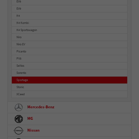
EV6
EV9
K4
K4 Kombi
K4 Sportswagon
Niro
Niro EV
Picanto
PV5
Seltos
Sorento
Sportage
Stonic
XCeed
Mercedes-Benz
MG
Nissan