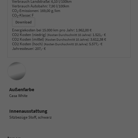
Verbrauch Landstraße:
6,10 l/100km
Verbrauch Autobahn:
7,90 l/100km
CO
-Emissionen:
169,00 g/km
2
CO
-Klasse:
F
2
Download
Energiekosten bei 15.000 km pro Jahr:
1.962,00 €
CO2 Kosten (niedrig)
:
1.521,- €
(Kosten Durchschnitt 10 Jahre)
CO2 Kosten (mittel)
:
3.612,38 €
(Kosten Durchschnitt 10 Jahre)
CO2 Kosten (hoch)
:
5.577,- €
(Kosten Durchschnitt 10 Jahre)
Jahressteuer:
207,- €
Außenfarbe
Casa White
Innenausstattung
Sitzbezüge Stoff, schwarz