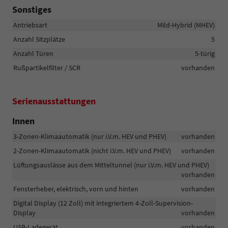
Sonstiges
Antriebsart
Mild-Hybrid (MHEV)
Anzahl Sitzplätze
5
Anzahl Türen
5-türig
Rußpartikelfilter / SCR
vorhanden
Serienausstattungen
Innen
3-Zonen-Klimaautomatik (nur i.V.m. HEV und PHEV)
vorhanden
2-Zonen-Klimaautomatik (nicht i.V.m. HEV und PHEV)
vorhanden
Lüftungsauslässe aus dem Mitteltunnel (nur i.V.m. HEV und PHEV)
vorhanden
Fensterheber, elektrisch, vorn und hinten
vorhanden
Digital Display (12 Zoll) mit integriertem 4-Zoll-Supervision-
Display
vorhanden
USB-Ladegerät
vorhanden