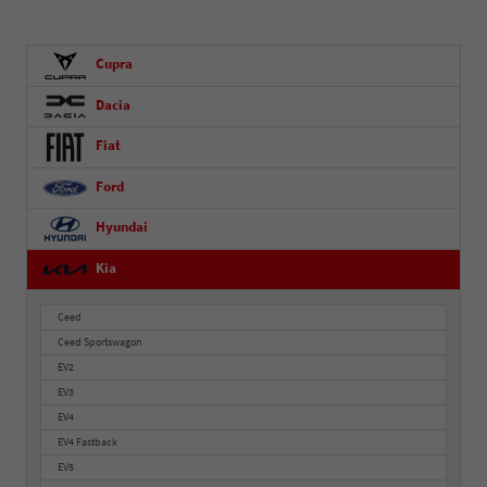
Cupra
Dacia
Fiat
Ford
Hyundai
Kia
Ceed
Ceed Sportswagon
EV2
EV3
EV4
EV4 Fastback
EV5