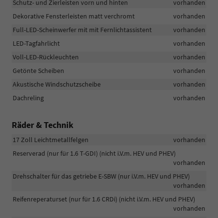
Schutz- und Zierleisten vorn und hinten
vorhanden
Dekorative Fensterleisten matt verchromt
vorhanden
Full-LED-Scheinwerfer mit mit Fernlichtassistent
vorhanden
LED-Tagfahrlicht
vorhanden
Voll-LED-Rückleuchten
vorhanden
Getönte Scheiben
vorhanden
Akustische Windschutzscheibe
vorhanden
Dachreling
vorhanden
Räder & Technik
17 Zoll Leichtmetallfelgen
vorhanden
Reserverad (nur für 1.6 T-GDI) (nicht i.V.m. HEV und PHEV)
vorhanden
Drehschalter für das getriebe E-SBW (nur i.V.m. HEV und PHEV)
vorhanden
Reifenreperaturset (nur für 1.6 CRDi) (nicht i.V.m. HEV und PHEV)
vorhanden