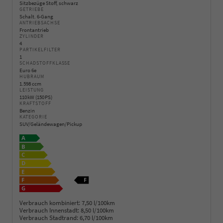
Sitzbezüge Stoff, schwarz
GETRIEBE
Schalt. 6-Gang
ANTRIEBSACHSE
Frontantrieb
ZYLINDER
4
PARTIKELFILTER
1
SCHADSTOFFKLASSE
Euro 6e
HUBRAUM
1.598 ccm
LEISTUNG
110 kW (150 PS)
KRAFTSTOFF
Benzin
KATEGORIE
SUV/Geländewagen/Pickup
Verbrauch kombiniert:
7,50 l/100km
Verbrauch Innenstadt:
8,50 l/100km
Verbrauch Stadtrand:
6,70 l/100km