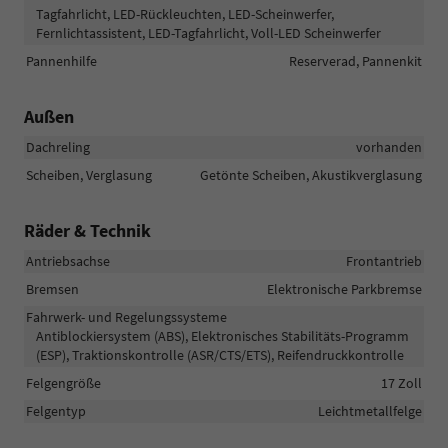
Tagfahrlicht, LED-Rückleuchten, LED-Scheinwerfer,
Fernlichtassistent, LED-Tagfahrlicht, Voll-LED Scheinwerfer
Pannenhilfe
Reserverad, Pannenkit
Außen
Dachreling
vorhanden
Scheiben, Verglasung
Getönte Scheiben, Akustikverglasung
Räder & Technik
Antriebsachse
Frontantrieb
Bremsen
Elektronische Parkbremse
Fahrwerk- und Regelungssysteme
Antiblockiersystem (ABS), Elektronisches Stabilitäts-Programm
(ESP), Traktionskontrolle (ASR/CTS/ETS), Reifendruckkontrolle
Felgengröße
17 Zoll
Felgentyp
Leichtmetallfelge