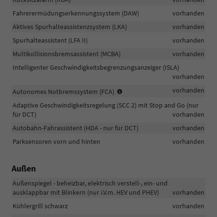
das
Fahrerermüdungserkennungssystem (DAW)
vorhanden
Bremslicht
schnell
Aktives Spurhalteassistenzsystem (LKA)
vorhanden
und
Spurhalteassistent (LFA II)
vorhanden
warnt
Multikollisionsbremsassistent (MCBA)
die
vorhanden
nachfolgenden
Intelligenter Geschwindigkeitsbegrenzungsanzeiger (ISLA)
Fahrzeuge
vorhanden
Erkennung
vorhanden
Autonomes Notbremssystem (FCA)
von
Adaptive Geschwindigkeitsregelung (SCC 2) mit Stop and Go (nur
Fahrzeugen/Fußgängern/Radfah
für DCT)
vorhanden
Autobahn-Fahrassistent (HDA - nur für DCT)
vorhanden
Parksensoren vorn und hinten
vorhanden
Außen
Außenspiegel - beheizbar, elektrisch verstell-, ein- und
ausklappbar mit Blinkern (nur i.V.m. HEV und PHEV)
vorhanden
Kühlergrill schwarz
vorhanden