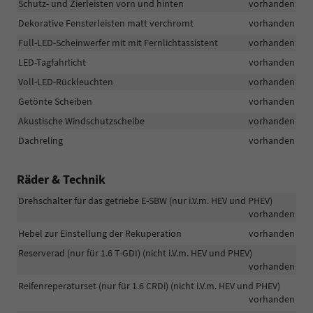
Schutz- und Zierleisten vorn und hinten
vorhanden
Dekorative Fensterleisten matt verchromt
vorhanden
Full-LED-Scheinwerfer mit mit Fernlichtassistent
vorhanden
LED-Tagfahrlicht
vorhanden
Voll-LED-Rückleuchten
vorhanden
Getönte Scheiben
vorhanden
Akustische Windschutzscheibe
vorhanden
Dachreling
vorhanden
Räder & Technik
Drehschalter für das getriebe E-SBW (nur i.V.m. HEV und PHEV)
vorhanden
Hebel zur Einstellung der Rekuperation
vorhanden
Reserverad (nur für 1.6 T-GDI) (nicht i.V.m. HEV und PHEV)
vorhanden
Reifenreperaturset (nur für 1.6 CRDi) (nicht i.V.m. HEV und PHEV)
vorhanden