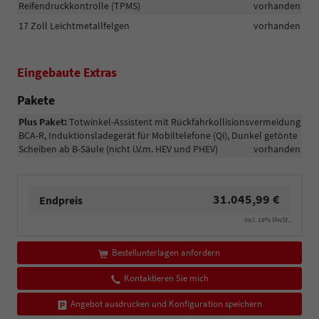
Reifendruckkontrolle (TPMS)
vorhanden
17 Zoll Leichtmetallfelgen
vorhanden
Eingebaute Extras
Pakete
Plus Paket:
Totwinkel-Assistent mit Rückfahrkollisionsvermeidung
BCA-R, Induktionsladegerät für Mobiltelefone (Qi), Dunkel getönte
Scheiben ab B-Säule (nicht i.V.m. HEV und PHEV)
vorhanden
31.045,99 €
Endpreis
incl. 19% MwSt.,
Bestellunterlagen anfordern
Kontaktieren Sie mich
Angebot ausdrucken und Konfiguration speichern