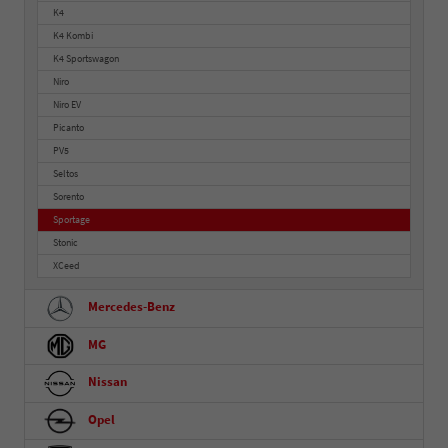
K4
K4 Kombi
K4 Sportswagon
Niro
Niro EV
Picanto
PV5
Seltos
Sorento
Sportage
Stonic
XCeed
Mercedes-Benz
MG
Nissan
Opel