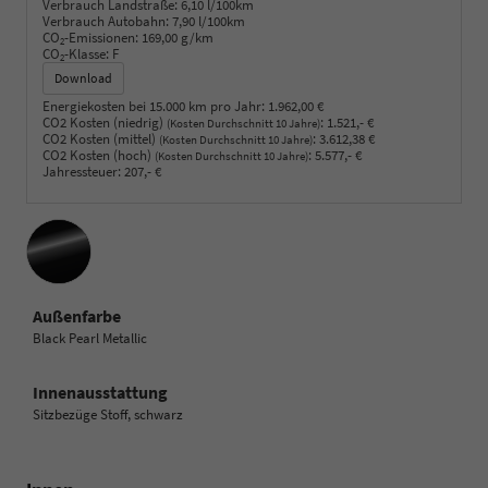
Verbrauch Landstraße:
6,10 l/100km
Verbrauch Autobahn:
7,90 l/100km
CO
-Emissionen:
169,00 g/km
2
CO
-Klasse:
F
2
Download
Energiekosten bei 15.000 km pro Jahr:
1.962,00 €
CO2 Kosten (niedrig)
:
1.521,- €
(Kosten Durchschnitt 10 Jahre)
CO2 Kosten (mittel)
:
3.612,38 €
(Kosten Durchschnitt 10 Jahre)
CO2 Kosten (hoch)
:
5.577,- €
(Kosten Durchschnitt 10 Jahre)
Jahressteuer:
207,- €
Außenfarbe
Black Pearl Metallic
Innenausstattung
Sitzbezüge Stoff, schwarz