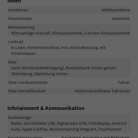
Innen
Armlehnen
Mittelarmlehne
Fensterheber
elektrisch
Klimatisierung
Klimaanlage manuell, Klimaautomatik, 2-Zonen-Klimaautomatik
Lenkrad
in Leder, höhenverstellbar, mit Lenkradheizung, mit
Schaltwippen
Sitze
Isofix (Kindersitzbefestigung), Rücksitzbank hinten geteilt,
Sitzheizung, Sitzheizung hinten
Sitze: Lordosenstütze
Fahrer
Sitze: Verstellbarkeit
Höhenverstellbarer Fahrersitz
Infotainment & Kommunikation
Audioanlage
Radio, Schnittstelle USB, Digitalradio DAB, Farbdisplay, Android
Auto, Apple CarPlay, Musikstreaming integriert, Touchscreen
Navigationssystem
Navigation, Navigation mit Bildschirm