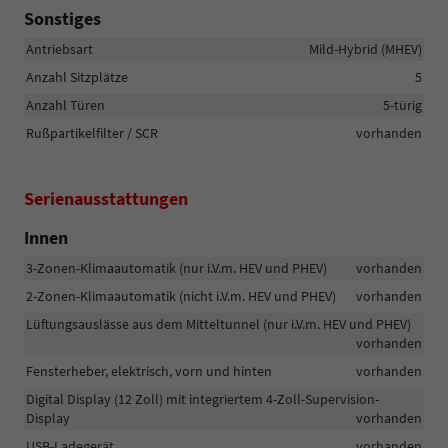
Sonstiges
Antriebsart
Mild-Hybrid (MHEV)
Anzahl Sitzplätze
5
Anzahl Türen
5-türig
Rußpartikelfilter / SCR
vorhanden
Serienausstattungen
Innen
3-Zonen-Klimaautomatik (nur i.V.m. HEV und PHEV)
vorhanden
2-Zonen-Klimaautomatik (nicht i.V.m. HEV und PHEV)
vorhanden
Lüftungsauslässe aus dem Mitteltunnel (nur i.V.m. HEV und PHEV)
vorhanden
Fensterheber, elektrisch, vorn und hinten
vorhanden
Digital Display (12 Zoll) mit integriertem 4-Zoll-Supervision-
Display
vorhanden
USB-Ladegerät
vorhanden