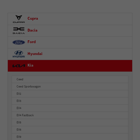
Cupra
Dacia
Ford
Hyundai
Kia
Ceed
Ceed Sportswagon
EV2
EV3
EV4
EV4 Fastback
EV5
EV6
EV9