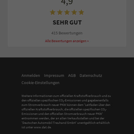
4,9
SEHR GUT
415 Bewertungen
Alle Bewertungen anzeigen >
Anmelden
Impressum
AGB
Datenschutz
Cookie-Einstellungen
Weitere Informationen zum offiziellen Kraftstoffverbrauch und zu
den offiziellen spezifischen CO
-Emissionen und gegebenenfalls
2
zum Stromverbrauch neuer PKW können dem 'Leitfaden über den
offiziellen Kraftstoffverbrauch, die offiziellen spezifischen CO
-
2
Emissionen und den offiziellen Stromverbrauch neuer PKW'
entnommen werden, der an allen Verkaufsstellen und bei der
'Deutschen Automobil Treuhand GmbH' unentgeltlich erhältlich
ist unter www.dat.de.