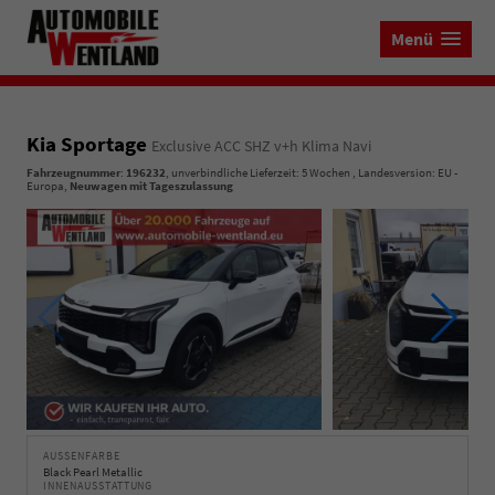
Menü
Kia Sportage
Exclusive ACC SHZ v+h Klima Navi
Fahrzeugnummer
:
196232
, unverbindliche Lieferzeit:
5 Wochen
, Landesversion: EU -
Europa,
Neuwagen mit Tageszulassung
AUSSENFARBE
Black Pearl Metallic
INNENAUSSTATTUNG