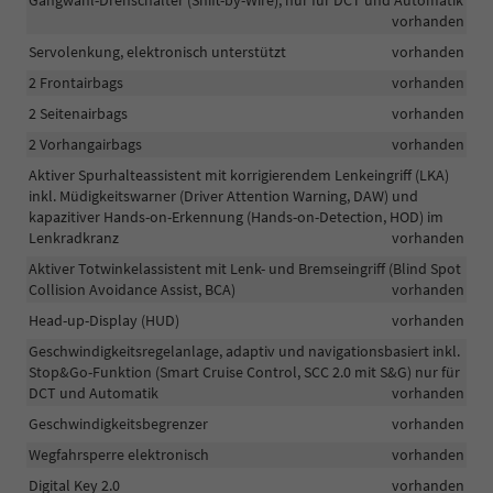
Gangwahl-Drehschalter (Shift-by-Wire), nur für DCT und Automatik
vorhanden
Servolenkung, elektronisch unterstützt
vorhanden
2 Frontairbags
vorhanden
2 Seitenairbags
vorhanden
2 Vorhangairbags
vorhanden
Aktiver Spurhalteassistent mit korrigierendem Lenkeingriff (LKA)
inkl. Müdigkeitswarner (Driver Attention Warning, DAW) und
kapazitiver Hands-on-Erkennung (Hands-on-Detection, HOD) im
Lenkradkranz
vorhanden
Aktiver Totwinkelassistent mit Lenk- und Bremseingriff (Blind Spot
Collision Avoidance Assist, BCA)
vorhanden
Head-up-Display (HUD)
vorhanden
Geschwindigkeitsregelanlage, adaptiv und navigationsbasiert inkl.
Stop&Go-Funktion (Smart Cruise Control, SCC 2.0 mit S&G) nur für
DCT und Automatik
vorhanden
Geschwindigkeitsbegrenzer
vorhanden
Wegfahrsperre elektronisch
vorhanden
Digital Key 2.0
vorhanden