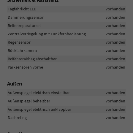
Tagfahrlicht LED
vorhanden
Dämmerungssensor
vorhanden
Reifenreparaturset
vorhanden
Zentralverriegelung mit Funkfernbedienung
vorhanden
Regensensor
vorhanden
Rückfahrkamera
vorhanden
Beifahrerairbag abschaltbar
vorhanden
Parksensoren vorne
vorhanden
Außen
Außenspiegel elektrisch einstellbar
vorhanden
Außenspiegel beheizbar
vorhanden
Außenspiegel elektrisch anklappbar
vorhanden
Dachreling
vorhanden