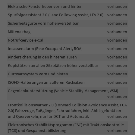
Elektrische Fensterheber vorn und hinten
vorhanden
Spurfolgeassistent 2.0 (Lane Following Assist, LFA 2.0)
vorhanden
Sicherheitsgurte vorn höhenverstellbar
vorhanden
Mittenairbag
vorhanden
Notruf-Service e-Call
vorhanden
Insassenalarm (Rear Occupant Alert, ROA)
vorhanden
Kindersicherung in den hinteren Türen
vorhanden
Kopfstützen an allen Sitzplätzen höhenverstellbar
vorhanden
Gurtwarnsystem vorn und hinten
vorhanden
ISOFIX-Halterungen an äußeren Rücksitzen
vorhanden
Gegenlenkunterstützung (Vehicle Stability Management, VSM)
vorhanden
Frontkollisionswarner 2.0 (Forward Collision Avoidance Assist, FCA
2.0) Fahrzeuge, Fußgänger, Fahrradfahrer, inkl. Abbiegefunktion
und Querverkehr, nur für DCT und Automatik
vorhanden
Elektronisches Stabilitätsprogramm (ESC) mit Traktionskontrolle
(TCS) und Gespannstabilisierung
vorhanden