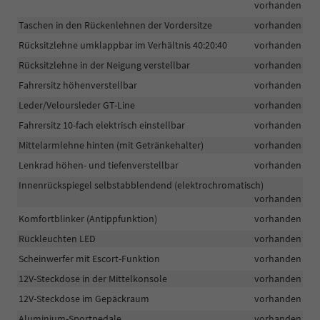
vorhanden
Taschen in den Rückenlehnen der Vordersitze
vorhanden
Rücksitzlehne umklappbar im Verhältnis 40:20:40
vorhanden
Rücksitzlehne in der Neigung verstellbar
vorhanden
Fahrersitz höhenverstellbar
vorhanden
Leder/Veloursleder GT-Line
vorhanden
Fahrersitz 10-fach elektrisch einstellbar
vorhanden
Mittelarmlehne hinten (mit Getränkehalter)
vorhanden
Lenkrad höhen- und tiefenverstellbar
vorhanden
Innenrückspiegel selbstabblendend (elektrochromatisch)
vorhanden
Komfortblinker (Antippfunktion)
vorhanden
Rückleuchten LED
vorhanden
Scheinwerfer mit Escort-Funktion
vorhanden
12V-Steckdose in der Mittelkonsole
vorhanden
12V-Steckdose im Gepäckraum
vorhanden
Aluminium-Sportpedale
vorhanden