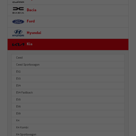
Dacia
Ford
Hyundai
Kia
Ceed
Ceed Sportswagon
EV2
EV3
EV4
EV4 Fastback
EV5
EV6
EV9
K4
K4 Kombi
K4 Sportswagon