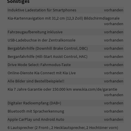
Sonstiges
Induktive Ladestation für Smartphones
vorhanden
Kia-Kartennavigation mit 31,2 cm (12,3 Zoll) Bildschirmdiagonale
vorhanden
Fahrzeugaufbereitung inklusive
vorhanden
USB-Ladebuchse in der Zentralkonsole
vorhanden
Bergabfahrhilfe (Downhill Brake Control, DBC)
vorhanden
Berganfahrhilfe (Hill-Start Assist Control, HAC)
vorhanden
Drive Mode Select: Fahrmodus-Taste
vorhanden
Online-Dienste Kia Connect mit Kia Live
vorhanden
Alle Bilder sind Bestellbeispiele!!
vorhanden
Kia 7 Jahre Garantie oder 150.000 km www.kia.com/de/garantie
vorhanden
Digitaler Radioempfang (DAB+)
vorhanden
Bluetooth mit Spracherkennung
vorhanden
Apple CarPlay und Android Auto
vorhanden
6 Lautsprecher (2 Front-, 2 Hecklautsprecher, 2 Hochtöner vorn)