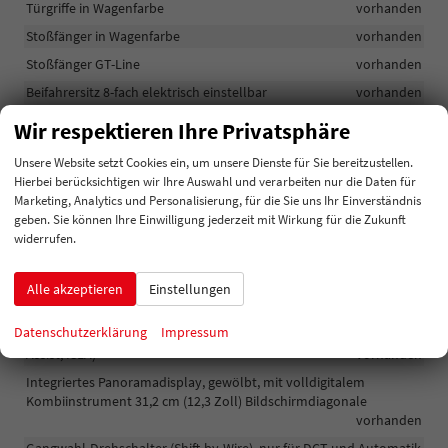
Türgriffe in Wagenfarbe
vorhanden
Stoßfänger in Wagenfarbe
vorhanden
Stoßfänger GT-Line
vorhanden
Beifahrersitz 8-fach elektrisch einstellbar
vorhanden
Smart-Key mit Startknopf
vorhanden
Wir respektieren Ihre Privatsphäre
Sitzheizung vorn (Sitzfläche und Lehne)
vorhanden
Unsere Website setzt Cookies ein, um unsere Dienste für Sie bereitzustellen.
Sitzheizung hinten (Sitzfläche, äußere Sitze)
vorhanden
Hierbei berücksichtigen wir Ihre Auswahl und verarbeiten nur die Daten für
Marketing, Analytics und Personalisierung, für die Sie uns Ihr Einverständnis
Schaltwippen am Lenkrad (nur für DCT und Automatik)
geben. Sie können Ihre Einwilligung jederzeit mit Wirkung für die Zukunft
vorhanden
widerrufen.
Mittelarmlehne vorn mit Staufach
vorhanden
Lederlenkrad GT-Line
vorhanden
Alle akzeptieren
Einstellungen
Klimaautomatik, 3 Zonen, mit Antibeschlagsystem
vorhanden
Datenschutzerklärung
Impressum
Intelligenter Geschwindigkeitsassistent (Intelligent Speed Limit
Assist, ISLA)
vorhanden
Integriertes Panoramadisplay, gewölbt, mit volldigitalem
Kombiinstrument 31,2 cm (12,3 Zoll) Bildschirmdiagonale
vorhanden