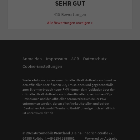
SEHR GUT
415 Bewertungen
Alle Bewertungen anzeigen >
Anmelden
Impressum
AGB
Datenschutz
Cookie-Einstellungen
Weitere Informationen zum offiziellen Kraftstoffverbrauch und zu
den offiziellen spezifischen CO
-Emissionen und gegebenenfalls
2
zum Stromverbrauch neuer PKW können dem 'Leitfaden über den
offiziellen Kraftstoffverbrauch, die offiziellen spezifischen CO
-
2
Emissionen und den offiziellen Stromverbrauch neuer PKW'
entnommen werden, der an allen Verkaufsstellen und bei der
'Deutschen Automobil Treuhand GmbH' unentgeltlich erhältlich
ist unter www.dat.de.
© 2026
Automobile Wentland
,
Heinz-Friedrich-Straße 22
,
64380
Roßdorf,
+49 6154 5898861
Powered by Autrado