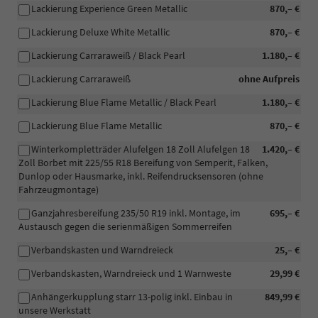
Lackierung Experience Green Metallic
870,– €
Lackierung Deluxe White Metallic
870,– €
Lackierung Carraraweiß / Black Pearl
1.180,– €
Lackierung Carraraweiß
ohne Aufpreis
Lackierung Blue Flame Metallic / Black Pearl
1.180,– €
Lackierung Blue Flame Metallic
870,– €
Winterkompletträder Alufelgen 18 Zoll Alufelgen 18
1.420,– €
Zoll Borbet mit 225/55 R18 Bereifung von Semperit, Falken,
Dunlop oder Hausmarke, inkl. Reifendrucksensoren (ohne
Fahrzeugmontage)
Ganzjahresbereifung 235/50 R19 inkl. Montage, im
695,– €
Austausch gegen die serienmäßigen Sommerreifen
Verbandskasten und Warndreieck
25,– €
Verbandskasten, Warndreieck und 1 Warnweste
29,99 €
Anhängerkupplung starr 13-polig inkl. Einbau in
849,99 €
unsere Werkstatt