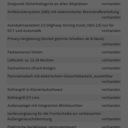
Dreipunkt-Sicherheitsgurte an allen Sitzplätzen
vorhanden
Antiblockiersystem (ABS) mit elektronischer Bremskraftverteilung
vorhanden
Autobahnassistent 2.0 (Highway Driving Assist, HDA 2.0) nur für
DCT und Automatik
vorhanden
Privacy-Verglasung (dunkel getönte Scheiben ab B-Säule)
vorhanden
Parksensoren hinten
vorhanden
Lieferzeit: ca. 12-18 Wochen
vorhanden
Dachantenne (Shark-Design)
vorhanden
Panoramadach mit elektrischem Glasschiebedach, ausstellbar
vorhanden
Kühlergrill in Klavierlackschwarz
vorhanden
Kühlergrill GT-Line
vorhanden
Außenspiegel mit integrierten Blinkleuchten
vorhanden
Isolierverglasung für die Frontscheibe zur verbesserten
Außengeräuschdämmung
vorhanden
Elektrische Heckklappe, sensorgesteuert
vorhanden