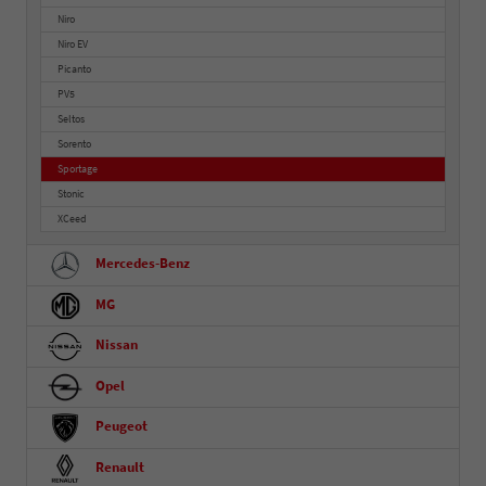
Niro
Niro EV
Picanto
PV5
Seltos
Sorento
Sportage
Stonic
XCeed
Mercedes-Benz
MG
Nissan
Opel
Peugeot
Renault