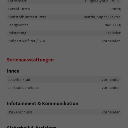
Antriebsart
Plugin-Hybrid (PHEV)
Anzahl Türen
5-türig
Kraftstoff: unterstützte
Benzin, Super, Elektro
Leergewicht
1842.00 kg
Polsterung
Teilleder
Rußpartikelfilter / SCR
vorhanden
Serienausstattungen
Innen
Lederlenkrad
vorhanden
Lenkrad beheizbar
vorhanden
Infotainment & Kommunikation
USB-Anschluss
vorhanden
Sicherheit & Assistenz