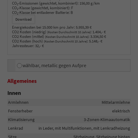
CO
-Emissionen (gewichtet, kombiniert):
156,00 g/km
2
CO
-Klasse (gewichtet, kombiniert):
F
2
CO
-Klasse bei entladener Batterie:
B
2
Download
Energiekosten bei 15.000 km pro Jahr:
5.955,39 €
CO2 Kosten (niedrig)
:
1.404,- €
(Kosten Durchschnitt 10 Jahre)
CO2 Kosten (mittel)
:
3.334,50 €
(Kosten Durchschnitt 10 Jahre)
CO2 Kosten (hoch)
:
5.148,- €
(Kosten Durchschnitt 10 Jahre)
Jahressteuer:
32,- €
wählbar, metallic gegen Aufpre
Allgemeines
Innen
Armlehnen
Mittelarmlehne
Fensterheber
elektrisch
Klimatisierung
3-Zonen-Klimaautomatik
Lenkrad
in Leder, mit Multifunktionen, mit Lenkradheizung
Sitze
Sitzheizung, Sitzheizung hinten