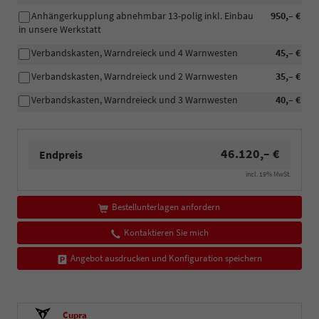
Anhängerkupplung abnehmbar 13-polig inkl. Einbau
950,– €
in unsere Werkstatt
Verbandskasten, Warndreieck und 4 Warnwesten
45,– €
Verbandskasten, Warndreieck und 2 Warnwesten
35,– €
Verbandskasten, Warndreieck und 3 Warnwesten
40,– €
46.120,– €
Endpreis
incl. 19% MwSt.
Bestellunterlagen anfordern
Kontaktieren Sie mich
Angebot ausdrucken und Konfiguration speichern
Cupra