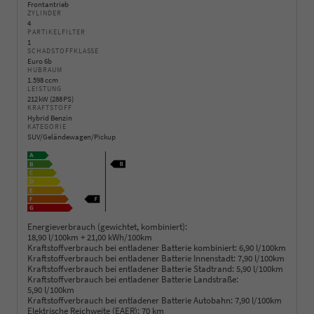
Frontantrieb
ZYLINDER
4
PARTIKELFILTER
1
SCHADSTOFFKLASSE
Euro 6b
HUBRAUM
1.598 ccm
LEISTUNG
212 kW (288 PS)
KRAFTSTOFF
Hybrid Benzin
KATEGORIE
SUV/Geländewagen/Pickup
Energieverbrauch (gewichtet, kombiniert):
18,90 l/100km + 21,00 kWh/100km
Kraftstoffverbrauch bei entladener Batterie kombiniert:
6,90 l/100km
Kraftstoffverbrauch bei entladener Batterie Innenstadt:
7,90 l/100km
Kraftstoffverbrauch bei entladener Batterie Stadtrand:
5,90 l/100km
Kraftstoffverbrauch bei entladener Batterie Landstraße:
5,90 l/100km
Kraftstoffverbrauch bei entladener Batterie Autobahn:
7,90 l/100km
Elektrische Reichweite (EAER):
70 km