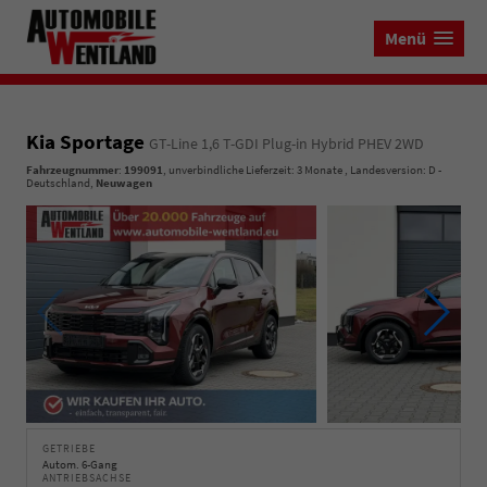
Menü
Kia Sportage
GT-Line 1,6 T-GDI Plug-in Hybrid PHEV 2WD
Fahrzeugnummer
:
199091
, unverbindliche Lieferzeit:
3 Monate
, Landesversion: D -
Deutschland,
Neuwagen
GETRIEBE
Autom. 6-Gang
ANTRIEBSACHSE