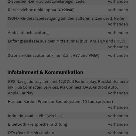
2-Speichen-Lenkrad aus zweifarbigen Leder
vorhanden
Rücksitzlehne umklappbar (40:20:40)
vorhanden
ISOFIX-Kindersitzbefestigung auf den äußeren Sitzen der 2. Reihe
vorhanden
Ambientebeleuchtung
vorhanden
Lüftungsauslässe aus dem Mitteltunnel (nur i.V.m. HEV und PHEV)
vorhanden
3-Zonen-Klimaautomatik (nur i.V.m. HEV und PHEV)
vorhanden
Infotainment & Kommunikation
GPS-Navigationssystem mit 12,3 Zoll Farbdisplay, Rückfahrkamera
inkl. Kia Connected Services, Kia Connect, DAB, Android Auto,
Apple CarPlay
vorhanden
Harman Kardon Premium-Soundsystem (10 Lautsprecher)
vorhanden
Induktionsladestelle (wireless)
vorhanden
Bluetooth-Freisprecheinrichtung
vorhanden
OTA (Over the Air) Update
vorhanden