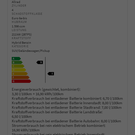
Allrad
ZYLINDER
4
SCHADSTOFFKLASSE
Euro 6e-bis
HUBRAUM
1.598 ccm
LEISTUNG
211 kW (287 PS)
KRAFTSTOFF
Hybrid Benzin
KATEGORIE
SUV/Geländewagen/Pickup
Energieverbrauch (gewichtet, kombiniert):
3,30 l/100km + 16,90 kWh/100km
Kraftstoffverbrauch bei entladener Batterie kombiniert:
6,70 l/100km
Kraftstoffverbrauch bei entladener Batterie Innenstadt:
8,00 l/100km
Kraftstoffverbrauch bei entladener Batterie Stadtrand:
7,00 l/100km
Kraftstoffverbrauch bei entladener Batterie Landstraße:
6,50 l/100km
Kraftstoffverbrauch bei entladener Batterie Autobahn:
8,00 l/100km
Stromverbrauch bei rein elektrischem Betrieb kombiniert:
16,90 kWh/100km
Stromverbrauch bei rein elektrischem Betrieb Innenstadt: