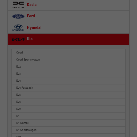
Dacia
Ford
Hyundai
Kia
Ceed
Ceed Sportswagon
EV2
EV3
EV4
EV4 Fastback
EV5
EV6
EV9
K4
K4 Kombi
K4 Sportswagon
Niro