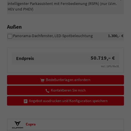
intelligenter Parkassistent mit Fernbedienung (RSPA) (nur i.V.m.
HEV und PHEV)
Außen
Panorama-Dachfenster, LED-Spotbeleuchtung
1.300,– €
50.719,– €
Endpreis
incl. 19% MwSt.
Bestellunterlagen anfordern
Kontaktieren Sie mich
Angebot ausdrucken und Konfiguration speichern
Cupra