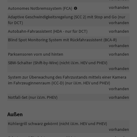
Erkennung
vorhanden
Autonomes Notbremssystem (FCA)
von
Adaptive Geschwindigkeitsregelung (SCC 2) mit Stop and Go (nur
Fahrzeugen/Fußgängern/Radfah
für DCT)
vorhanden
Autobahn-Fahrassistent (HDA - nur für DCT)
vorhanden
Blind Spot Monitoring System mit Rückfahrassistent (BCA-R)
vorhanden
Parksensoren vorn und hinten
vorhanden
SBW-Schalter (Shift-by-Wire) (nicht i.V.m. HEV und PHEV)
vorhanden
System zur Überwachung des Fahrzustands mittels einer Kamera
im Fahrzeuginnenraum (ICC-D) (nur i.V.m. HEV und PHEV)
vorhanden
Notfall-Set (nur i.V.m. PHEV)
vorhanden
Außen
Kühlergrill schwarz gekörnt (nicht i.V.m. HEV und PHEV)
vorhanden