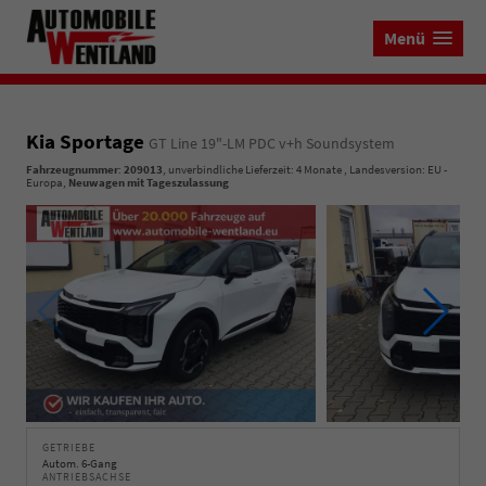
Menü
Kia Sportage
GT Line 19"-LM PDC v+h Soundsystem
Fahrzeugnummer
:
209013
, unverbindliche Lieferzeit:
4 Monate
, Landesversion: EU -
Europa,
Neuwagen mit Tageszulassung
GETRIEBE
Autom. 6-Gang
ANTRIEBSACHSE