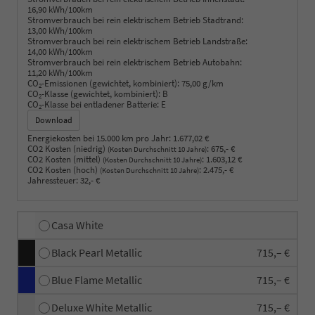
16,90 kWh/100km
Stromverbrauch bei rein elektrischem Betrieb Stadtrand:
13,00 kWh/100km
Stromverbrauch bei rein elektrischem Betrieb Landstraße:
14,00 kWh/100km
Stromverbrauch bei rein elektrischem Betrieb Autobahn:
11,20 kWh/100km
CO
-Emissionen (gewichtet, kombiniert):
75,00 g/km
2
CO
-Klasse (gewichtet, kombiniert):
B
2
CO
-Klasse bei entladener Batterie:
E
2
Download
Energiekosten bei 15.000 km pro Jahr:
1.677,02 €
CO2 Kosten (niedrig)
:
675,- €
(Kosten Durchschnitt 10 Jahre)
CO2 Kosten (mittel)
:
1.603,12 €
(Kosten Durchschnitt 10 Jahre)
CO2 Kosten (hoch)
:
2.475,- €
(Kosten Durchschnitt 10 Jahre)
Jahressteuer:
32,- €
Casa White
Black Pearl Metallic
715,– €
Blue Flame Metallic
715,– €
Deluxe White Metallic
715,– €