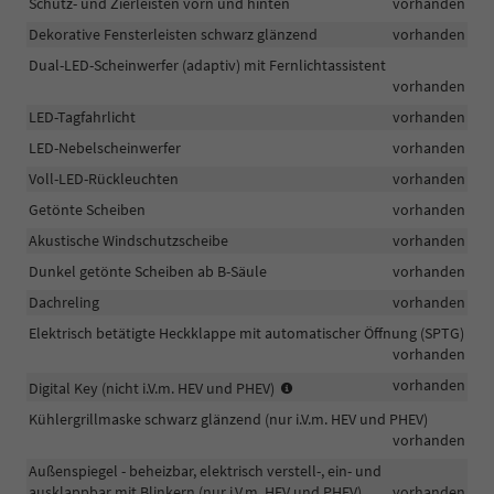
Schutz- und Zierleisten vorn und hinten
vorhanden
Dekorative Fensterleisten schwarz glänzend
vorhanden
Dual-LED-Scheinwerfer (adaptiv) mit Fernlichtassistent
vorhanden
LED-Tagfahrlicht
vorhanden
LED-Nebelscheinwerfer
vorhanden
Voll-LED-Rückleuchten
vorhanden
Getönte Scheiben
vorhanden
Akustische Windschutzscheibe
vorhanden
Dunkel getönte Scheiben ab B-Säule
vorhanden
Dachreling
vorhanden
Elektrisch betätigte Heckklappe mit automatischer Öffnung (SPTG)
vorhanden
Ermöglicht
vorhanden
Digital Key (nicht i.V.m. HEV und PHEV)
das
Kühlergrillmaske schwarz glänzend (nur i.V.m. HEV und PHEV)
Fahrzeug
vorhanden
mit
einem
Außenspiegel - beheizbar, elektrisch verstell-, ein- und
Smartphone
ausklappbar mit Blinkern (nur i.V.m. HEV und PHEV)
vorhanden