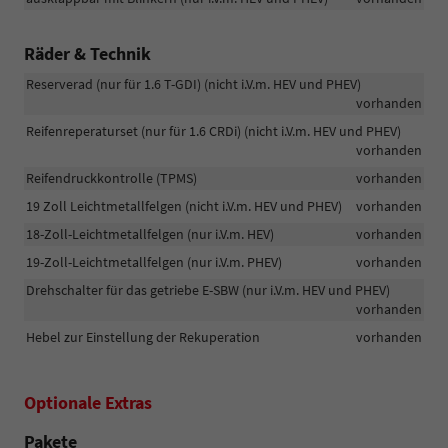
oder
einer
Räder & Technik
Smartwatch
zu
Reserverad (nur für 1.6 T-GDI) (nicht i.V.m. HEV und PHEV)
ver-
vorhanden
und
entriegeln,
Reifenreperaturset (nur für 1.6 CRDi) (nicht i.V.m. HEV und PHEV)
sowie
vorhanden
den
Reifendruckkontrolle (TPMS)
vorhanden
Motor
zu
19 Zoll Leichtmetallfelgen (nicht i.V.m. HEV und PHEV)
vorhanden
starten
18-Zoll-Leichtmetallfelgen (nur i.V.m. HEV)
vorhanden
19-Zoll-Leichtmetallfelgen (nur i.V.m. PHEV)
vorhanden
Drehschalter für das getriebe E-SBW (nur i.V.m. HEV und PHEV)
vorhanden
Hebel zur Einstellung der Rekuperation
vorhanden
Optionale Extras
Pakete