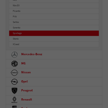
Niro EV
Picanto
PV5
Seltos
Sorento
Sportage
Stonic
XCeed
Mercedes-Benz
MG
Nissan
Opel
Peugeot
Renault