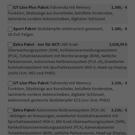
GT-Line Plus-Paket:
Fahrersitz mit Memory
1.300,– €
Funktion, Sitzbezüge aus Kunstleder, belüftete Vordersitze,
laminierte vordere Seitenscheiben, digitalter Schlüssel
Sport Paket:
Stoßdämpfer elektronisch gesteuert,
1.300,– €
19-Zoll Felgen
Extra Paket - nur für DCT:
360 Grad-
2.034,99 €
Überwachungssystem (SVM), Kollisionsvermeidungsassistent
(PCA), Totwinkelassistent mit Monitoranzeige (BVM), Seitliche
Parksensoren, Autonomes Notbremssystem (FCA-JX), Erweiterter
Autobahnassistent mit Spurhalteassistent HDA II, Head-up-Display
(nicht i.V.m. HEV und PHEV)
GT-Line Plus-Paket:
Fahrersitz mit Memory-
2.220,– €
Funktion, Sitzebzüge aus Kunstleder, belüftete Vordersitze,
laminierte vordere Seitenscheiben, digitaler Schlüssel,
elektronisch gesteurte Stoßdämpfer ECS (nur i.V.m. PHEV)
Extra Paket:
Autonomes Notbremssystem (FCA-JX)
2.220,– €
- abbiegen an Kreuzungen, erweiterter Autobahnassistent mit
Spurhalteassistent HDA II, 360 Grad-Überwachsungssystem (SVM),
Parkkollisionsvermeidungsassistent (PCA), Kamerabasierter
Totwinkelassistent (BVM), seitliche Parksensoren, Head-up-Display,