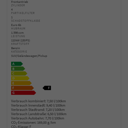
Frontantrieb
ZYLINDER
4
PARTIKELFILTER
1
SCHADSTOFFKLASSE
Euro 6b
HUBRAUM
1.598 ccm
LEISTUNG
110 kW (150 PS)
KRAFTSTOFF
Benzin
KATEGORIE
SUV/Geländewagen/Pickup
Verbrauch kombiniert:
7,50 l/100km
Verbrauch Innenstadt:
9,40 l/100km
Verbrauch Stadtrand:
7,20 l/100km
Verbrauch Landstraße:
6,50 l/100km
Verbrauch Autobahn:
7,70 l/100km
CO
-Emissionen:
169,00 g/km
2
CO
-Klasse:
F
2