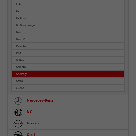
EV9
K4
K4 Kombi
K4 Sportswagon
Niro
Niro EV
Picanto
PV5
Seltos
Sorento
Sportage
Stonic
XCeed
Mercedes-Benz
MG
Nissan
Opel