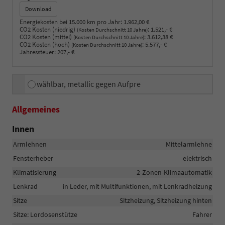
Download
Energiekosten bei 15.000 km pro Jahr:
1.962,00 €
CO2 Kosten (niedrig)
:
1.521,- €
(Kosten Durchschnitt 10 Jahre)
CO2 Kosten (mittel)
:
3.612,38 €
(Kosten Durchschnitt 10 Jahre)
CO2 Kosten (hoch)
:
5.577,- €
(Kosten Durchschnitt 10 Jahre)
Jahressteuer:
207,- €
wählbar, metallic gegen Aufpre
Allgemeines
Innen
Armlehnen
Mittelarmlehne
Fensterheber
elektrisch
Klimatisierung
2-Zonen-Klimaautomatik
Lenkrad
in Leder, mit Multifunktionen, mit Lenkradheizung
Sitze
Sitzheizung, Sitzheizung hinten
Sitze: Lordosenstütze
Fahrer