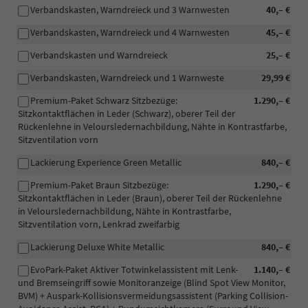
Verbandskasten, Warndreieck und 3 Warnwesten
40,– €
Verbandskasten, Warndreieck und 4 Warnwesten
45,– €
Verbandskasten und Warndreieck
25,– €
Verbandskasten, Warndreieck und 1 Warnweste
29,99 €
Premium-Paket Schwarz Sitzbezüge:
1.290,– €
Sitzkontaktflächen in Leder (Schwarz), oberer Teil der
Rückenlehne in Veloursledernachbildung, Nähte in Kontrastfarbe,
Sitzventilation vorn
Lackierung Experience Green Metallic
840,– €
Premium-Paket Braun Sitzbezüge:
1.290,– €
Sitzkontaktflächen in Leder (Braun), oberer Teil der Rückenlehne
in Veloursledernachbildung, Nähte in Kontrastfarbe,
Sitzventilation vorn, Lenkrad zweifarbig
Lackierung Deluxe White Metallic
840,– €
EvoPark-Paket Aktiver Totwinkelassistent mit Lenk-
1.140,– €
und Bremseingriff sowie Monitoranzeige (Blind Spot View Monitor,
BVM) + Auspark-Kollisionsvermeidungsassistent (Parking Collision-