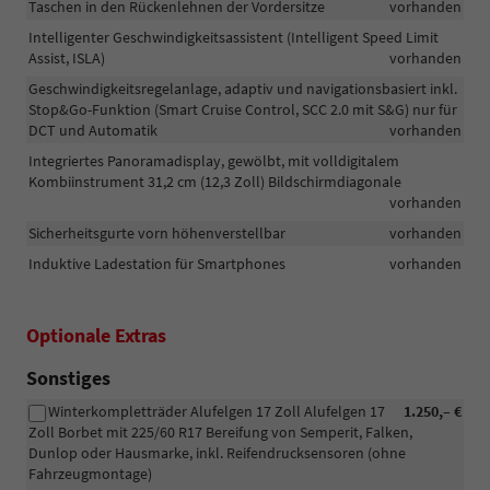
Taschen in den Rückenlehnen der Vordersitze
vorhanden
Intelligenter Geschwindigkeitsassistent (Intelligent Speed Limit
Assist, ISLA)
vorhanden
Geschwindigkeitsregelanlage, adaptiv und navigationsbasiert inkl.
Stop&Go-Funktion (Smart Cruise Control, SCC 2.0 mit S&G) nur für
DCT und Automatik
vorhanden
Integriertes Panoramadisplay, gewölbt, mit volldigitalem
Kombiinstrument 31,2 cm (12,3 Zoll) Bildschirmdiagonale
vorhanden
Sicherheitsgurte vorn höhenverstellbar
vorhanden
Induktive Ladestation für Smartphones
vorhanden
Optionale Extras
Sonstiges
Winterkompletträder Alufelgen 17 Zoll Alufelgen 17
1.250,– €
Zoll Borbet mit 225/60 R17 Bereifung von Semperit, Falken,
Dunlop oder Hausmarke, inkl. Reifendrucksensoren (ohne
Fahrzeugmontage)