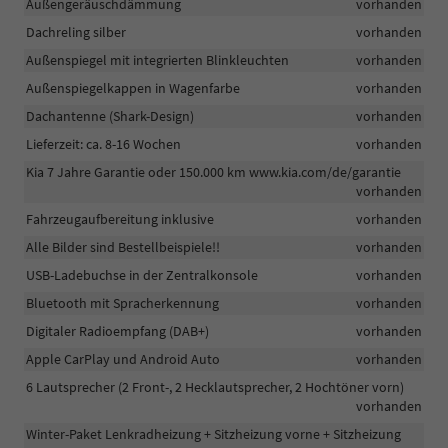
Außengeräuschdämmung
vorhanden
Dachreling silber
vorhanden
Außenspiegel mit integrierten Blinkleuchten
vorhanden
Außenspiegelkappen in Wagenfarbe
vorhanden
Dachantenne (Shark-Design)
vorhanden
Lieferzeit: ca. 8-16 Wochen
vorhanden
Kia 7 Jahre Garantie oder 150.000 km www.kia.com/de/garantie
vorhanden
Fahrzeugaufbereitung inklusive
vorhanden
Alle Bilder sind Bestellbeispiele!!
vorhanden
USB-Ladebuchse in der Zentralkonsole
vorhanden
Bluetooth mit Spracherkennung
vorhanden
Digitaler Radioempfang (DAB+)
vorhanden
Apple CarPlay und Android Auto
vorhanden
6 Lautsprecher (2 Front-, 2 Hecklautsprecher, 2 Hochtöner vorn)
vorhanden
Winter-Paket Lenkradheizung + Sitzheizung vorne + Sitzheizung