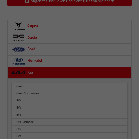
Angebot ausdrucken und Konfiguration speichern
Cupra
Dacia
Ford
Hyundai
Kia
Ceed
Ceed Sportswagon
EV2
EV3
EV4
EV4 Fastback
EV5
EV6