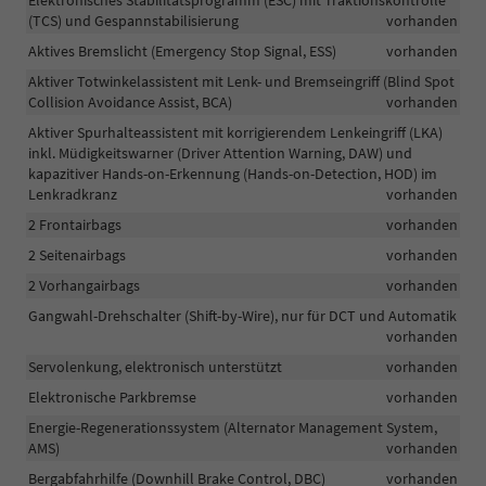
Elektronisches Stabilitätsprogramm (ESC) mit Traktionskontrolle
(TCS) und Gespannstabilisierung
vorhanden
Aktives Bremslicht (Emergency Stop Signal, ESS)
vorhanden
Aktiver Totwinkelassistent mit Lenk- und Bremseingriff (Blind Spot
Collision Avoidance Assist, BCA)
vorhanden
Aktiver Spurhalteassistent mit korrigierendem Lenkeingriff (LKA)
inkl. Müdigkeitswarner (Driver Attention Warning, DAW) und
kapazitiver Hands-on-Erkennung (Hands-on-Detection, HOD) im
Lenkradkranz
vorhanden
2 Frontairbags
vorhanden
2 Seitenairbags
vorhanden
2 Vorhangairbags
vorhanden
Gangwahl-Drehschalter (Shift-by-Wire), nur für DCT und Automatik
vorhanden
Servolenkung, elektronisch unterstützt
vorhanden
Elektronische Parkbremse
vorhanden
Energie-Regenerationssystem (Alternator Management System,
AMS)
vorhanden
Bergabfahrhilfe (Downhill Brake Control, DBC)
vorhanden