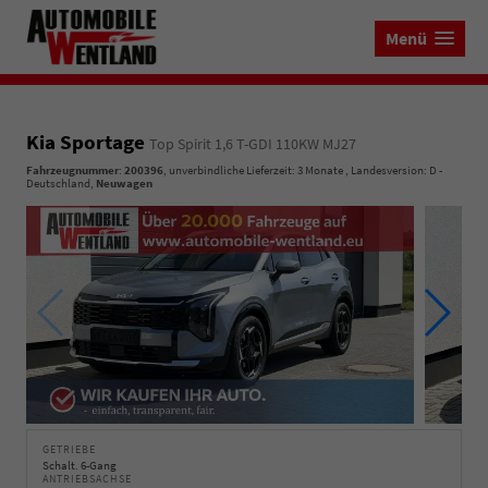
Menü
Kia Sportage
Top Spirit 1,6 T-GDI 110KW MJ27
Fahrzeugnummer
:
200396
, unverbindliche Lieferzeit:
3 Monate
, Landesversion: D -
Deutschland,
Neuwagen
GETRIEBE
Schalt. 6-Gang
ANTRIEBSACHSE