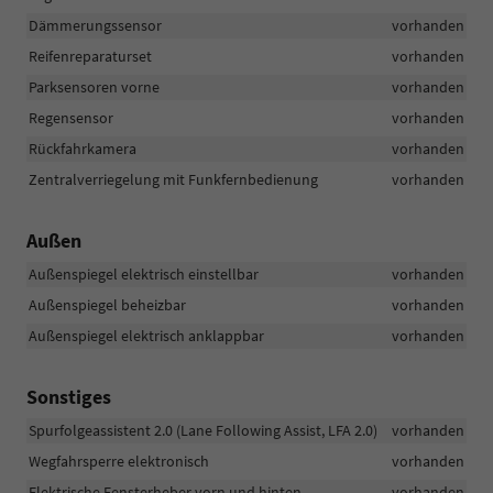
Dämmerungssensor
vorhanden
Reifenreparaturset
vorhanden
Parksensoren vorne
vorhanden
Regensensor
vorhanden
Rückfahrkamera
vorhanden
Zentralverriegelung mit Funkfernbedienung
vorhanden
Außen
Außenspiegel elektrisch einstellbar
vorhanden
Außenspiegel beheizbar
vorhanden
Außenspiegel elektrisch anklappbar
vorhanden
Sonstiges
Spurfolgeassistent 2.0 (Lane Following Assist, LFA 2.0)
vorhanden
Wegfahrsperre elektronisch
vorhanden
Elektrische Fensterheber vorn und hinten
vorhanden