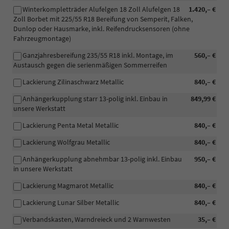
Winterkompletträder Alufelgen 18 Zoll Alufelgen 18
1.420,– €
Zoll Borbet mit 225/55 R18 Bereifung von Semperit, Falken,
Dunlop oder Hausmarke, inkl. Reifendrucksensoren (ohne
Fahrzeugmontage)
Ganzjahresbereifung 235/55 R18 inkl. Montage, im
560,– €
Austausch gegen die serienmäßigen Sommerreifen
Lackierung Zilinaschwarz Metallic
840,– €
Anhängerkupplung starr 13-polig inkl. Einbau in
849,99 €
unsere Werkstatt
Lackierung Penta Metal Metallic
840,– €
Lackierung Wolfgrau Metallic
840,– €
Anhängerkupplung abnehmbar 13-polig inkl. Einbau
950,– €
in unsere Werkstatt
Lackierung Magmarot Metallic
840,– €
Lackierung Lunar Silber Metallic
840,– €
Verbandskasten, Warndreieck und 2 Warnwesten
35,– €