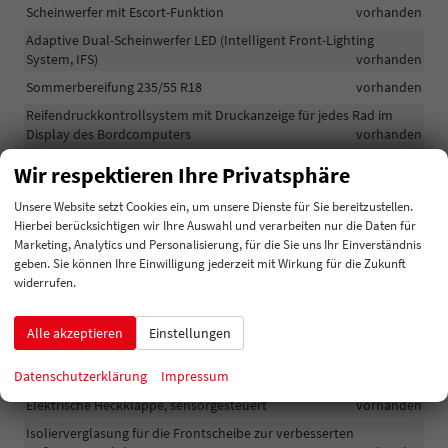
Scheinwerfer mit Escort-Funktion
vorhanden
Adaptive Dual-Scheinwerfer LED (Intelligent Front-Lighting
System, IFS)
vorhanden
Sommerbereifung 235/55 R18
vorhanden
Reifendruckkontrollsystem mit Druckanzeige für jedes Rad im
Display des Bordcomputers
vorhanden
Leichtmetallräder 18 Zoll
vorhanden
Wir respektieren Ihre Privatsphäre
Wärmeschutzverglasung leicht getönt
vorhanden
Unsere Website setzt Cookies ein, um unsere Dienste für Sie bereitzustellen.
Unterfahrschutz vorn und hinten
vorhanden
Hierbei berücksichtigen wir Ihre Auswahl und verarbeiten nur die Daten für
Marketing, Analytics und Personalisierung, für die Sie uns Ihr Einverständnis
Stoßfänger in Wagenfarbe
vorhanden
geben. Sie können Ihre Einwilligung jederzeit mit Wirkung für die Zukunft
Türgriffe in Wagenfarbe
vorhanden
widerrufen.
Parksensoren hinten
vorhanden
Privacy-Verglasung (dunkel getönte Scheiben ab B-Säule)
Alle akzeptieren
Einstellungen
vorhanden
Datenschutzerklärung
Impressum
Kühlergrill in Klavierlackschwarz
vorhanden
Elektrische Heckklappe, sensorgesteuert
vorhanden
Isolierverglasung für die Frontscheibe zur verbesserten