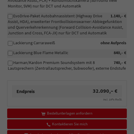
Avoidance Assist, PCA) + Rundumsichtkamera (Surround View
Monitor, SVM) nur für DCT und Automatik
EvoDrive-Paket Autobahnassistent (Highway Drive
1.140,– €
Assist, HDA), erweiterter Frontkollisionswarner: Abbiegefunktion
und Querverkehrerkennung (Forward Collision-Avoidance Assist,
Junction and Cross, FCA-JX) nur für DCT und Automatik
Lackierung Carraraweiß
ohne Aufpreis
Lackierung Blue Flame Metallic
840,– €
Harman/Kardon Premium Soundsystem mit 8
740,– €
Lautsprechern (Zentrallautsprecher, Subwoofer), externe Endstufe
32.090,– €
Endpreis
incl. 19% MwSt.
Bestellunterlagen anfordern
Kontaktieren Sie mich