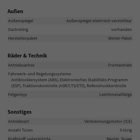
Außen
Außenspiegel
Außenspiegel elektrisch verstellbar
Dachreling
vorhanden
Herstellerpaket
Winter-Paket
Räder & Technik
Antriebsachse
Frontantrieb
Fahrwerk- und Regelungssysteme
Antiblockiersystem (ABS), Elektronisches Stabilitäts-Programm
(ESP), Traktionskontrolle (ASR/CTS/ETS), Reifendruckkontrolle
Felgentyp
Leichtmetallfelge
Sonstiges
Antriebsart
Verbrennungsmotor (ICE)
Anzahl Türen
5-türig
Kraftstoff: unterstützte
Benzin, Super