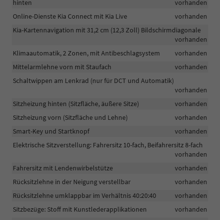
hinten
vorhanden
Online-Dienste Kia Connect mit Kia Live
vorhanden
Kia-Kartennavigation mit 31,2 cm (12,3 Zoll) Bildschirmdiagonale
vorhanden
Klimaautomatik, 2 Zonen, mit Antibeschlagsystem
vorhanden
Mittelarmlehne vorn mit Staufach
vorhanden
Schaltwippen am Lenkrad (nur für DCT und Automatik)
vorhanden
Sitzheizung hinten (Sitzfläche, äußere Sitze)
vorhanden
Sitzheizung vorn (Sitzfläche und Lehne)
vorhanden
Smart-Key und Startknopf
vorhanden
Elektrische Sitzverstellung: Fahrersitz 10-fach, Beifahrersitz 8-fach
vorhanden
Fahrersitz mit Lendenwirbelstütze
vorhanden
Rücksitzlehne in der Neigung verstellbar
vorhanden
Rücksitzlehne umklappbar im Verhältnis 40:20:40
vorhanden
Sitzbezüge: Stoff mit Kunstlederapplikationen
vorhanden