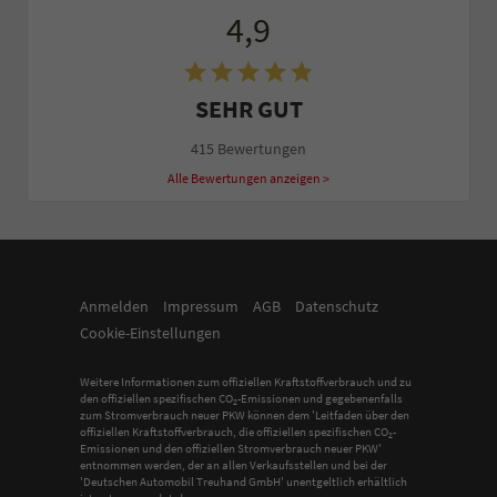
4,9
SEHR GUT
415 Bewertungen
Alle Bewertungen anzeigen >
Anmelden
Impressum
AGB
Datenschutz
Cookie-Einstellungen
Weitere Informationen zum offiziellen Kraftstoffverbrauch und zu
den offiziellen spezifischen CO
-Emissionen und gegebenenfalls
2
zum Stromverbrauch neuer PKW können dem 'Leitfaden über den
offiziellen Kraftstoffverbrauch, die offiziellen spezifischen CO
-
2
Emissionen und den offiziellen Stromverbrauch neuer PKW'
entnommen werden, der an allen Verkaufsstellen und bei der
'Deutschen Automobil Treuhand GmbH' unentgeltlich erhältlich