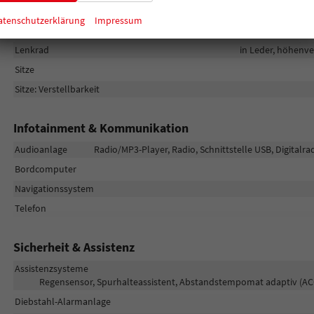
Fensterheber
atenschutzerklärung
Impressum
Klimatisierung
Lenkrad
in Leder, höhenve
Sitze
Sitze: Verstellbarkeit
Infotainment & Kommunikation
Audioanlage
Radio/MP3-Player, Radio, Schnittstelle USB, Digitalr
Bordcomputer
Navigationssystem
Telefon
Sicherheit & Assistenz
Assistenzsysteme
Regensensor, Spurhalteassistent, Abstandstempomat adaptiv (AC
Diebstahl-Alarmanlage