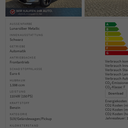
AUSSENFARBE
Lunarsilber Metallic
INNENAUSSTATTUNG
Schwarz
GETRIEBE
Automatik
ANTRIEBSACHSE
Verbrauch kom
Frontantrieb
Verbrauch Inn
SCHADSTOFFKLASSE
Verbrauch Sta
Euro 6
Verbrauch Lan
Verbrauch Aut
HUBRAUM
CO
-Emissione
2
1.598 ccm
CO
-Klasse:
F
2
LEISTUNG
Download
110 kW (150 PS)
Energiekosten 
KRAFTSTOFF
CO2 Kosten (ni
Benzin
CO2 Kosten (mi
CO2 Kosten (h
KATEGORIE
Jahressteuer:
1
SUV/Geländewagen/Pickup
KILOMETERSTAND