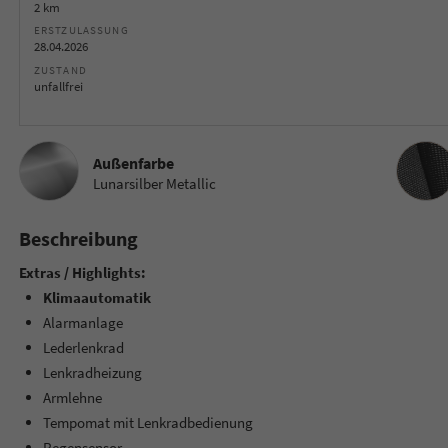
2 km
ERSTZULASSUNG
28.04.2026
ZUSTAND
unfallfrei
Innenau
Außenfarbe
Lunarsilber Metallic
Beschreibung
Extras / Highlights:
Klimaautomatik
Alarmanlage
Lederlenkrad
Lenkradheizung
Armlehne
Tempomat mit Lenkradbedienung
Regensensor