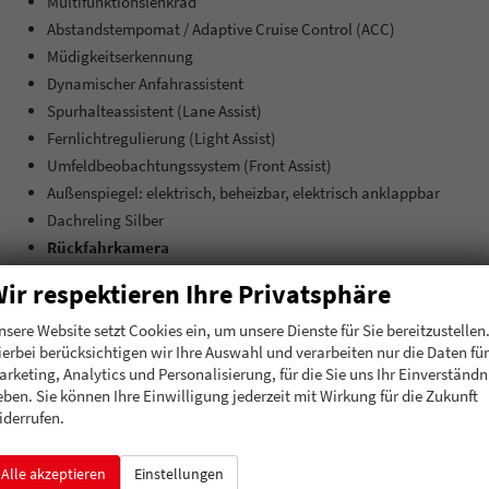
Multifunktionslenkrad
Abstandstempomat / Adaptive Cruise Control (ACC)
Müdigkeitserkennung
Dynamischer Anfahrassistent
Spurhalteassistent (Lane Assist)
Fernlichtregulierung (Light Assist)
Umfeldbeobachtungssystem (Front Assist)
Außenspiegel: elektrisch, beheizbar, elektrisch anklappbar
Dachreling Silber
Rückfahrkamera
Parksensoren vorne + hinten
ir respektieren Ihre Privatsphäre
17"" LM-Felgen mit Reifen 215/65R17
Tagfahrlicht mit LED
nsere Website setzt Cookies ein, um unsere Dienste für Sie bereitzustellen
ierbei berücksichtigen wir Ihre Auswahl und verarbeiten nur die Daten für
LED-Scheinwerfer
arketing, Analytics und Personalisierung, für die Sie uns Ihr Einverständn
Geschwindigkeitserkennung
eben. Sie können Ihre Einwilligung jederzeit mit Wirkung für die Zukunft
Bergabfahrassistent
iderrufen.
Innen
Alle akzeptieren
Einstellungen