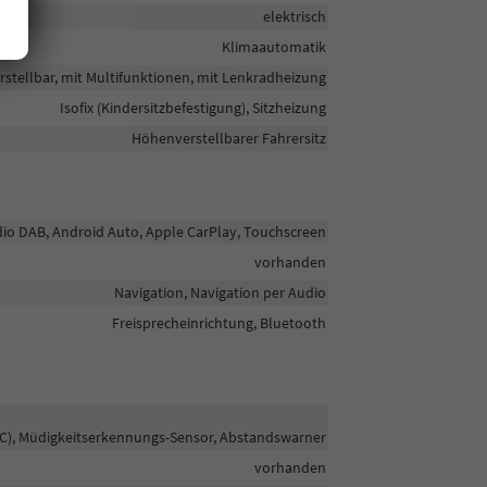
elektrisch
Klimaautomatik
rstellbar, mit Multifunktionen, mit Lenkradheizung
Isofix (Kindersitzbefestigung), Sitzheizung
Höhenverstellbarer Fahrersitz
adio DAB, Android Auto, Apple CarPlay, Touchscreen
vorhanden
Navigation, Navigation per Audio
Freisprecheinrichtung, Bluetooth
C), Müdigkeitserkennungs-Sensor, Abstandswarner
vorhanden