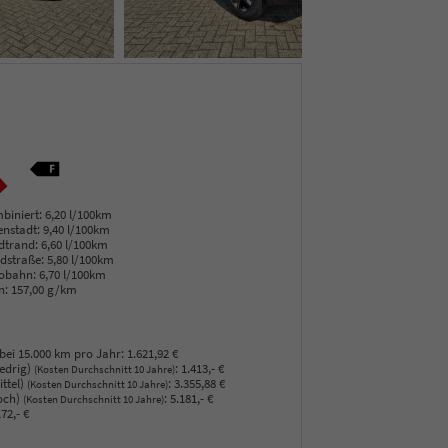
biniert:
6,20 l/100km
enstadt:
9,40 l/100km
dtrand:
6,60 l/100km
dstraße:
5,80 l/100km
obahn:
6,70 l/100km
n:
157,00 g/km
bei 15.000 km pro Jahr:
1.621,92 €
edrig)
:
1.413,- €
(Kosten Durchschnitt 10 Jahre)
ttel)
:
3.355,88 €
(Kosten Durchschnitt 10 Jahre)
och)
:
5.181,- €
(Kosten Durchschnitt 10 Jahre)
72,- €