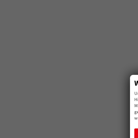
W
U
H
M
g
w