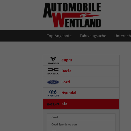
Top-Angebote
Fahrzeugsuche
Unterne
Cupra
Dacia
Ford
Hyundai
Kia
Ceed
Ceed Sportswagon