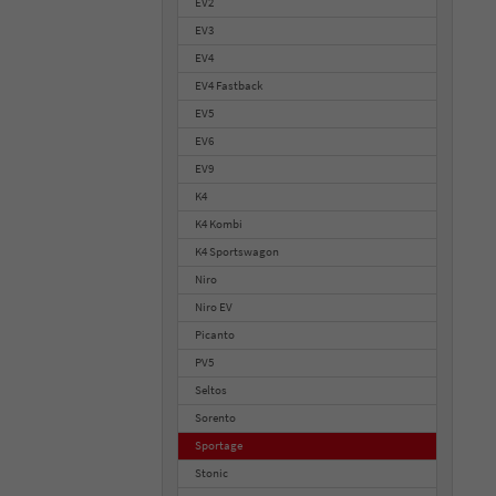
EV2
EV3
EV4
EV4 Fastback
EV5
EV6
EV9
K4
K4 Kombi
K4 Sportswagon
Niro
Niro EV
Picanto
PV5
Seltos
Sorento
Sportage
Stonic