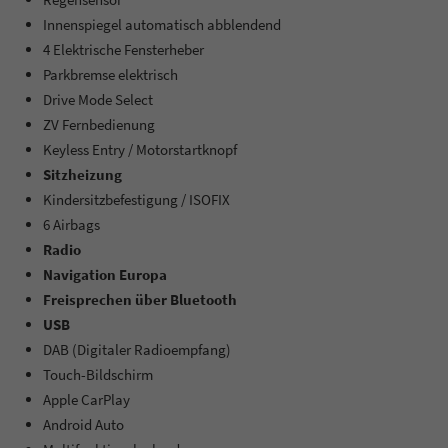
Innenspiegel automatisch abblendend
4 Elektrische Fensterheber
Parkbremse elektrisch
Drive Mode Select
ZV Fernbedienung
Keyless Entry / Motorstartknopf
Sitzheizung
Kindersitzbefestigung / ISOFIX
6 Airbags
Radio
Navigation Europa
Freisprechen über Bluetooth
USB
DAB (Digitaler Radioempfang)
Touch-Bildschirm
Apple CarPlay
Android Auto