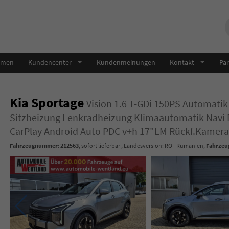
hmen
Kundencenter
Kundenmeinungen
Kontakt
Par
Kia Sportage
Vision 1.6 T-GDi 150PS Automat
Sitzheizung Lenkradheizung Klimaautomatik Navi 
CarPlay Android Auto PDC v+h 17"LM Rückf.Kamera 
Fahrzeugnummer
:
212563
,
sofort lieferbar
, Landesversion: RO - Rumänien,
Fahrzeug