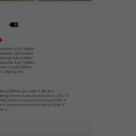
biniert:
5,70 l/100km
enstadt:
7,20 l/100km
dtrand:
5,40 l/100km
dstraße:
4,90 l/100km
obahn:
6,00 l/100km
n:
128,00 g/km
bei 15.000 km pro Jahr:
1.491,12 €
edrig)
:
1.152,- €
(Kosten Durchschnitt 10 Jahre)
ttel)
:
2.736,- €
(Kosten Durchschnitt 10 Jahre)
och)
:
4.224,- €
(Kosten Durchschnitt 10 Jahre)
9,- €