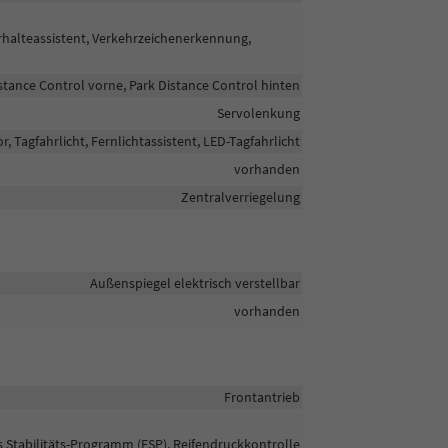
rhalteassistent, Verkehrzeichenerkennung,
stance Control vorne, Park Distance Control hinten
Servolenkung
r, Tagfahrlicht, Fernlichtassistent, LED-Tagfahrlicht
vorhanden
Zentralverriegelung
Außenspiegel elektrisch verstellbar
vorhanden
Frontantrieb
s Stabilitäts-Programm (ESP), Reifendruckkontrolle