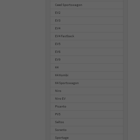
Ceed Sportswagon
EV2
EV3
EV4
EV4 Fastback
EV5
EV6
EV9
K4
K4 Kombi
K4 Sportswagon
Niro
Niro EV
Picanto
PV5
Seltos
Sorento
Sportage