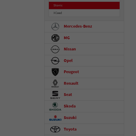
Stonic
XCeed
Mercedes-Benz
MG
Nissan
Opel
Peugeot
Renault
Seat
Skoda
Suzuki
Toyota