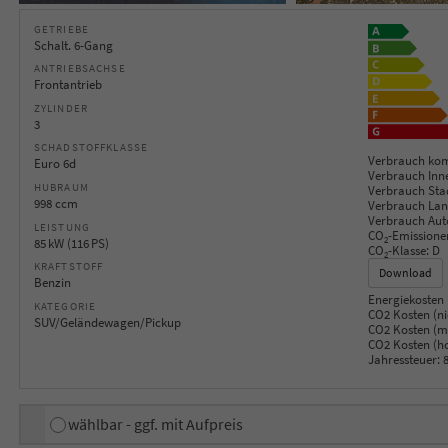
GETRIEBE
Schalt. 6-Gang
ANTRIEBSACHSE
Frontantrieb
ZYLINDER
3
SCHADSTOFFKLASSE
Verbrauch kom
Euro 6d
Verbrauch Inn
HUBRAUM
Verbrauch Sta
998 ccm
Verbrauch Lan
Verbrauch Aut
LEISTUNG
CO
-Emissione
2
85 kW (116 PS)
CO
-Klasse:
D
2
KRAFTSTOFF
Download
Benzin
Energiekosten 
KATEGORIE
CO2 Kosten (ni
SUV/Geländewagen/Pickup
CO2 Kosten (mi
CO2 Kosten (h
Jahressteuer:
8
wählbar - ggf. mit Aufpreis