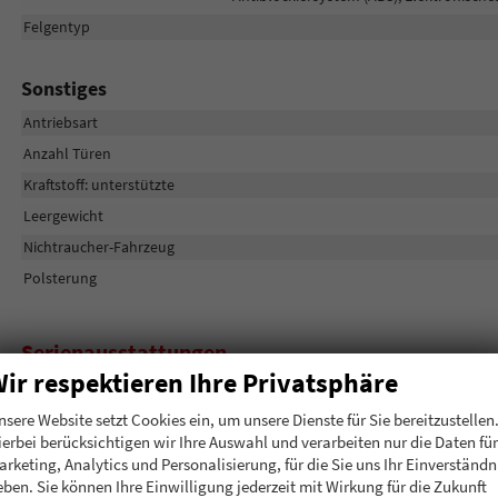
Felgentyp
Sonstiges
Antriebsart
Anzahl Türen
Kraftstoff: unterstützte
Leergewicht
Nichtraucher-Fahrzeug
Polsterung
Serienausstattungen
ir respektieren Ihre Privatsphäre
Sicherheit & Assistenz
nsere Website setzt Cookies ein, um unsere Dienste für Sie bereitzustellen
Reifenreparaturset
ierbei berücksichtigen wir Ihre Auswahl und verarbeiten nur die Daten für
Zentralverriegelung mit Fernbedienung
arketing, Analytics und Personalisierung, für die Sie uns Ihr Einverständn
eben. Sie können Ihre Einwilligung jederzeit mit Wirkung für die Zukunft
Rückfahrkamera