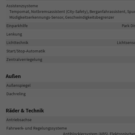
Assistenzsysteme
Tempomat, Notbremsassistent (City-Safety), Berganfahrassistent, Spu
Müdigkeitserkennungs-Sensor, Geschwindigkeitsbegrenzer
Einparkhilfe
Park Di
Lenkung
Lichttechnik
Lichtsenso
Start/Stop-Automatik
Zentralverriegelung
Außen
Außenspiegel
Dachreling
Räder & Technik
Antriebsachse
Fahrwerk- und Regelungssysteme
Antiblockiersystem (ABS), Elektronische