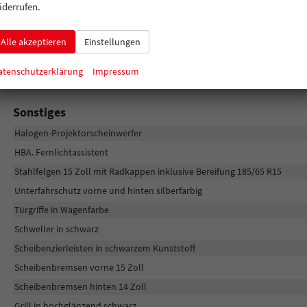
iderrufen.
Seitenairbags vorne
Kopfairbags
Alle akzeptieren
Einstellungen
Fahrer- und Beifahrerairbag
atenschutzerklärung
Impressum
Lichtsensor
Sonstiges
Halogen-Projektorscheinwerfer
HBA. Fernlichtassistent
Stahlfelgen 15 Zoll mit Radkappen inklusive Bereifung 185/65 R15
Unterfahrschutz vorne und hinten silberfarbig
Türgriffe in Wagenfarbe
Schweller in schwarz
Scheibenzierleisten in schwarzem Kunststoff
Scheibenbremsen vorne 15 Zoll
Scheibenbremsen hinten 14 Zoll
Grill in hochglänzend schwarz