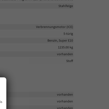
Stahlfelge
Verbrennungsmotor (ICE)
5-türig
Benzin, Super E10
1235.00 kg
vorhanden
Stoff
.
vorhanden
vorhanden
is
vorhanden