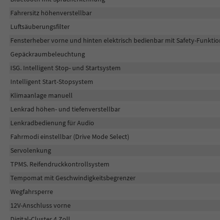
Fahrersitz höhenverstellbar
Luftsäuberungsfilter
Fensterheber vorne und hinten elektrisch bedienbar mit Safety-Funktio
Gepäckraumbeleuchtung
ISG. Intelligent Stop- und Startsystem
Intelligent Start-Stopsystem
Klimaanlage manuell
Lenkrad höhen- und tiefenverstellbar
Lenkradbedienung für Audio
Fahrmodi einstellbar (Drive Mode Select)
Servolenkung
TPMS. Reifendruckkontrollsystem
Tempomat mit Geschwindigkeitsbegrenzer
Wegfahrsperre
12V-Anschluss vorne
Digital-Cluster 4 Zoll