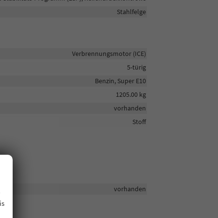
Stahlfelge
Verbrennungsmotor (ICE)
5-türig
Benzin, Super E10
1205.00 kg
vorhanden
Stoff
.
vorhanden
is