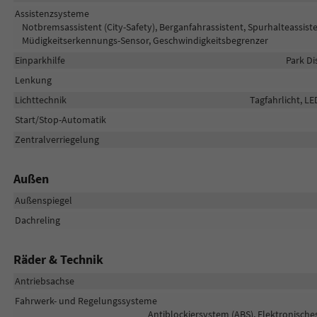
Assistenzsysteme
Notbremsassistent (City-Safety), Berganfahrassistent, Spurhalteassis
Müdigkeitserkennungs-Sensor, Geschwindigkeitsbegrenzer
Einparkhilfe
Park Di
Lenkung
Lichttechnik
Tagfahrlicht, LE
Start/Stop-Automatik
Zentralverriegelung
Außen
Außenspiegel
Dachreling
Räder & Technik
Antriebsachse
Fahrwerk- und Regelungssysteme
Antiblockiersystem (ABS), Elektronische