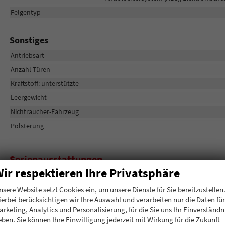
Felgentyp
Sonstiges
Antriebsart
Anzahl Türen
Kraftstoff: unterstützte
Leergewicht
Nichtraucher-Fahrzeug
Polsterung
Serienausstattungen
ir respektieren Ihre Privatsphäre
Infotainment & Kommunikation
nsere Website setzt Cookies ein, um unsere Dienste für Sie bereitzustellen
Bordcomputer
ierbei berücksichtigen wir Ihre Auswahl und verarbeiten nur die Daten für
arketing, Analytics und Personalisierung, für die Sie uns Ihr Einverständn
eben. Sie können Ihre Einwilligung jederzeit mit Wirkung für die Zukunft
Sicherheit & Assistenz