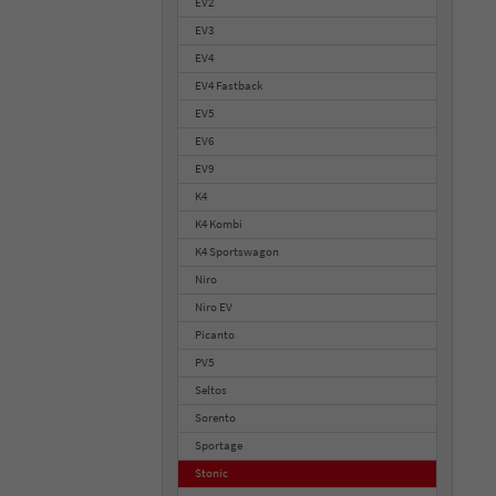
EV2
EV3
EV4
EV4 Fastback
EV5
EV6
EV9
K4
K4 Kombi
K4 Sportswagon
Niro
Niro EV
Picanto
PV5
Seltos
Sorento
Sportage
Stonic