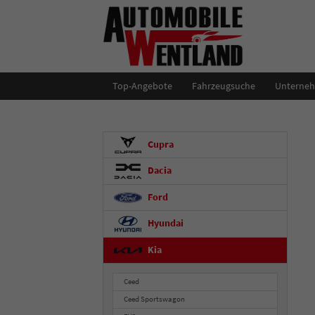
Top-Angebote
Fahrzeugsuche
Unterne
Cupra
Dacia
Ford
Hyundai
Kia
Ceed
Ceed Sportswagon