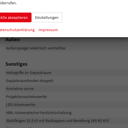
iderrufen.
LED-Tagfahrlicht
Seitenairbags vorne
Alle akzeptieren
Einstellungen
Rückfahrkamera
atenschutzerklärung
Impressum
Außen
Außenspiegel elektrisch verstellbar
Sonstiges
Haltegriffe im Gepäckraum
Gepäckraumboden doppelt
Armlehne vorne
Projektionsscheinwerfer
LED-Scheinwerfer
HBA. Automatische Fernlichtschaltung
Stahlfelgen 15 Zoll mit Radkappen und Bereifung 185/65 R15