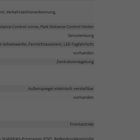
tent, Verkehrzeichenerkennung,
stance Control vorne, Park Distance Control hinten
Servolenkung
D-Scheinwerfer, Fernlichtassistent, LED-Tagfahrlicht
vorhanden
Zentralverriegelung
Außenspiegel elektrisch verstellbar
vorhanden
Frontantrieb
s Stabilitäts-Programm (ESP), Reifendruckkontrolle