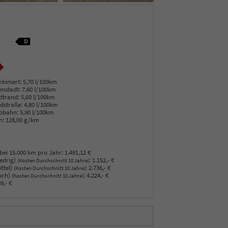
biniert:
5,70 l/100km
enstadt:
7,60 l/100km
dtrand:
5,60 l/100km
dstraße:
4,80 l/100km
obahn:
5,90 l/100km
n:
128,00 g/km
bei 15.000 km pro Jahr:
1.491,12 €
edrig)
:
1.152,- €
(Kosten Durchschnitt 10 Jahre)
ttel)
:
2.736,- €
(Kosten Durchschnitt 10 Jahre)
och)
:
4.224,- €
(Kosten Durchschnitt 10 Jahre)
9,- €