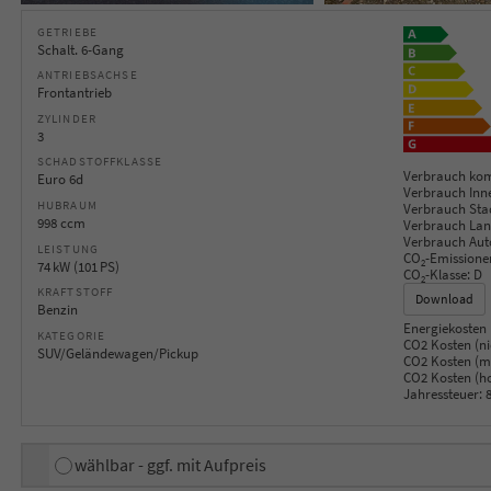
GETRIEBE
Schalt. 6-Gang
ANTRIEBSACHSE
Frontantrieb
ZYLINDER
3
SCHADSTOFFKLASSE
Verbrauch kom
Euro 6d
Verbrauch Inn
HUBRAUM
Verbrauch Sta
998 ccm
Verbrauch Lan
Verbrauch Aut
LEISTUNG
CO
-Emissione
2
74 kW (101 PS)
CO
-Klasse:
D
2
KRAFTSTOFF
Download
Benzin
Energiekosten 
KATEGORIE
CO2 Kosten (ni
SUV/Geländewagen/Pickup
CO2 Kosten (mi
CO2 Kosten (h
Jahressteuer:
8
wählbar - ggf. mit Aufpreis