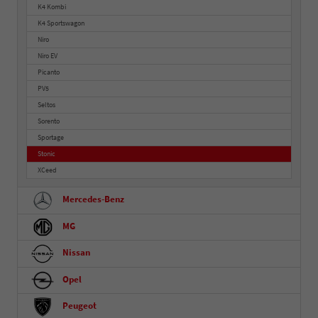
K4 Kombi
K4 Sportswagon
Niro
Niro EV
Picanto
PV5
Seltos
Sorento
Sportage
Stonic
XCeed
Mercedes-Benz
MG
Nissan
Opel
Peugeot