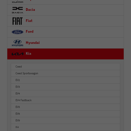
Dacia
Fiat
Ford
Hyundai
Kia
Ceed
Ceed Sportswagon
EV2
EV3
EV4
EV4 Fastback
EV5
EV6
EV9
K4