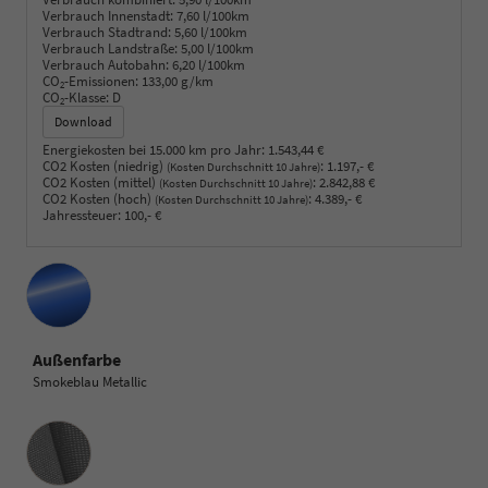
Verbrauch Innenstadt:
7,60 l/100km
Verbrauch Stadtrand:
5,60 l/100km
Verbrauch Landstraße:
5,00 l/100km
Verbrauch Autobahn:
6,20 l/100km
CO
-Emissionen:
133,00 g/km
2
CO
-Klasse:
D
2
Download
Energiekosten bei 15.000 km pro Jahr:
1.543,44 €
CO2 Kosten (niedrig)
:
1.197,- €
(Kosten Durchschnitt 10 Jahre)
CO2 Kosten (mittel)
:
2.842,88 €
(Kosten Durchschnitt 10 Jahre)
CO2 Kosten (hoch)
:
4.389,- €
(Kosten Durchschnitt 10 Jahre)
Jahressteuer:
100,- €
Außenfarbe
Smokeblau Metallic
Innenausstattung