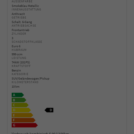
AUSSENFARBE
Smokeblau Metallic
INNENAUSSTATTUNG
Anthrazit
GETRIEBE
Schalt. 6-Gang
ANTRIEBSACHSE
Frontantrieb
ZYLINDER
3
SCHADSTOFFKLASSE
Euro 6
HUBRAUM
999 ccm
LEISTUNG
74 kW (101 PS)
KRAFTSTOFF
Benzin
KATEGORIE
SUV/Geländewagen/Pickup
KILOMETERSTAND
10 km
Verbrauch kombiniert:
5,90 l/100km