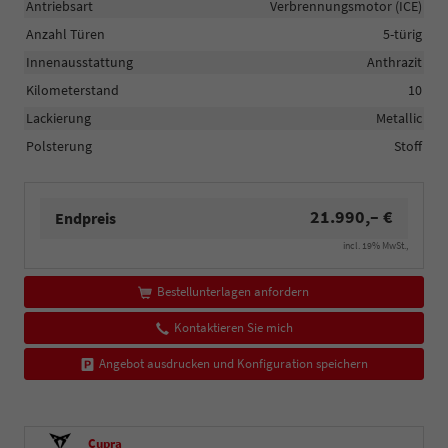
Antriebsart
Verbrennungsmotor (ICE)
Anzahl Türen
5-türig
Innenausstattung
Anthrazit
Kilometerstand
10
Lackierung
Metallic
Polsterung
Stoff
21.990,– €
Endpreis
incl. 19% MwSt.,
Bestellunterlagen anfordern
Kontaktieren Sie mich
Angebot ausdrucken und Konfiguration speichern
Cupra