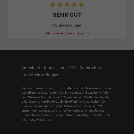
SEHR GUT
415 Bewertungen
Alle Bewertungen anzeigen >
Anmelden
Impressum
AGB
Datenschutz
Cookie-Einstellungen
Weitere Informationen zum offiziellen Kraftstoffverbrauch und zu
den offiziellen spezifischen CO
-Emissionen und gegebenenfalls
2
zum Stromverbrauch neuer PKW können dem 'Leitfaden über den
offiziellen Kraftstoffverbrauch, die offiziellen spezifischen CO
-
2
Emissionen und den offiziellen Stromverbrauch neuer PKW'
entnommen werden, der an allen Verkaufsstellen und bei der
'Deutschen Automobil Treuhand GmbH' unentgeltlich erhältlich
ist unter www.dat.de.