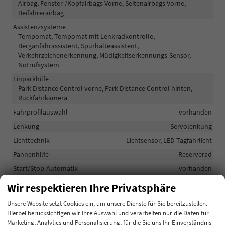
Airbag, Fenster-/Kopfairbags Vorne, Seitenairbags Vorne,
Beifahrerairbag
Assistenzsysteme
Tempomat, Tempomat mit Lenkradkontrolle,
Berganfahrassistent, Spurhalteassistent,
Verkehrzeichenerkennung, Müdigkeitserkennungs-Sensor,
Notrufsystem
Einparkhilfe
Park Distance Control vorne, Park Distance Control hinten,
Rückfahrkamera
Fahrprofilauswahl
vorhanden
Lenkung
Servolenkung
Lichttechnik
Lichtsensor, LED-Tagfahrlicht
Pannenhilfe
Reserverad
Start/Stop-Automatik
vorhanden
Waschwasserstandsanzeige
vorhanden
Wir respektieren Ihre Privatsphäre
Zentralverriegelung
Unsere Website setzt Cookies ein, um unsere Dienste für Sie bereitzustellen.
Zentralverriegelung, Zentralverriegelung mit
Hierbei berücksichtigen wir Ihre Auswahl und verarbeiten nur die Daten für
Funkfernbedienung
Marketing, Analytics und Personalisierung, für die Sie uns Ihr Einverständnis