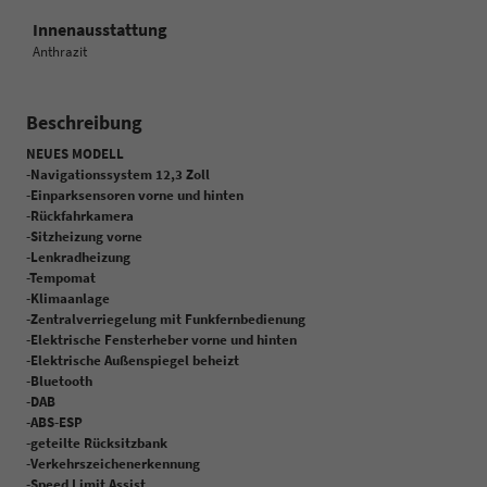
Innenausstattung
Anthrazit
Beschreibung
NEUES MODELL
-Navigationssystem 12,3 Zoll
-Einparksensoren vorne und hinten
-Rückfahrkamera
-Sitzheizung vorne
-Lenkradheizung
-Tempomat
-Klimaanlage
-Zentralverriegelung mit Funkfernbedienung
-Elektrische Fensterheber vorne und hinten
-Elektrische Außenspiegel beheizt
-Bluetooth
-DAB
-ABS-ESP
-geteilte Rücksitzbank
-Verkehrszeichenerkennung
-Speed Limit Assist