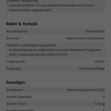
Scheiben, Verglasung
Getönte Scheiben, Privacy Glass (Heckscheibe und hintere
Seitenscheiben abgedunkelt)
Räder & Technik
Antriebsachse
Frontantrieb
Bremsen
Elektronische Parkbremse
Fahrwerk- und Regelungssysteme
Antiblockiersystem (ABS), Elektronisches Stabilitäts-Programm
(ESP), Traktionskontrolle (ASR/CTS/ETS)
Felgengröße
16 Zoll
Felgentyp
Leichtmetallfelge
Sonstiges
Antriebsart
Verbrennungsmotor (ICE)
Anzahl Sitzplätze
5
Anzahl Türen
5-türig
Anzahl Vorbesitzer
1