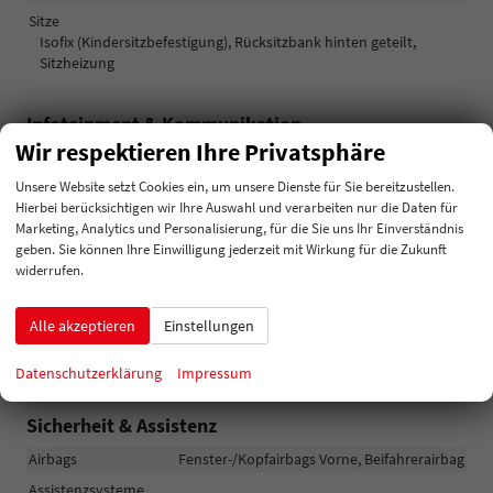
Sitze
Isofix (Kindersitzbefestigung), Rücksitzbank hinten geteilt,
Sitzheizung
Infotainment & Kommunikation
Wir respektieren Ihre Privatsphäre
Audioanlage
Radio/MP3-Player, Radio, Schnittstelle USB, Digitalradio DAB,
Unsere Website setzt Cookies ein, um unsere Dienste für Sie bereitzustellen.
Android Auto, Apple CarPlay, Touchscreen
Hierbei berücksichtigen wir Ihre Auswahl und verarbeiten nur die Daten für
Marketing, Analytics und Personalisierung, für die Sie uns Ihr Einverständnis
Bordcomputer
vorhanden
geben. Sie können Ihre Einwilligung jederzeit mit Wirkung für die Zukunft
Navigationssystem
Navigation, Navigation per Audio
widerrufen.
Telefon
Freisprecheinrichtung, Bluetooth, Induktionsladen für
Alle akzeptieren
Einstellungen
Smartphones
Volldigitales Kombiinstrument (Virtual Cockpit)
vorhanden
Datenschutzerklärung
Impressum
Sicherheit & Assistenz
Airbags
Fenster-/Kopfairbags Vorne, Beifahrerairbag
Assistenzsysteme