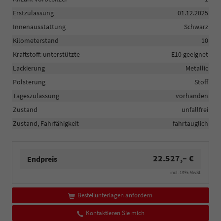
Erstzulassung
01.12.2025
Innenausstattung
Schwarz
Kilometerstand
10
Kraftstoff: unterstützte
E10 geeignet
Lackierung
Metallic
Polsterung
Stoff
Tageszulassung
vorhanden
Zustand
unfallfrei
Zustand, Fahrfähigkeit
fahrtauglich
22.527,– €
Endpreis
incl. 19% MwSt.
Bestellunterlagen anfordern
Kontaktieren Sie mich