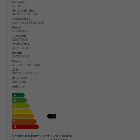
Schwarz
GETRIEBE
Schaltgetriebe
ANTRIEBSACHSE
Frontantrieb
SCHADSTOFFKLASSE
Euro 6
HUBRAUM
1.498 ccm
LEISTUNG
71 kW (97 PS)
KRAFTSTOFF
Benzin
KATEGORIE
Kombi
KILOMETERSTAND
10 km
ERSTZULASSUNG
01.12.2025
ZUSTAND
unfallfrei
Verbrauch kombiniert:
6,20 l/100km