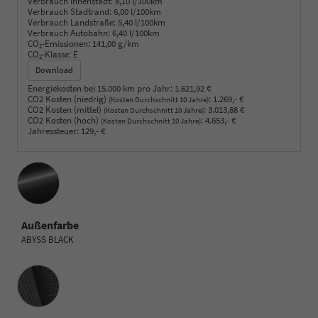
Verbrauch Innenstadt:
8,10 l/100km
Verbrauch Stadtrand:
6,00 l/100km
Verbrauch Landstraße:
5,40 l/100km
Verbrauch Autobahn:
6,40 l/100km
CO
-Emissionen:
141,00 g/km
2
CO
-Klasse:
E
2
Download
Energiekosten bei 15.000 km pro Jahr:
1.621,92 €
CO2 Kosten (niedrig)
:
1.269,- €
(Kosten Durchschnitt 10 Jahre)
CO2 Kosten (mittel)
:
3.013,88 €
(Kosten Durchschnitt 10 Jahre)
CO2 Kosten (hoch)
:
4.653,- €
(Kosten Durchschnitt 10 Jahre)
Jahressteuer:
129,- €
Außenfarbe
ABYSS BLACK
Innenausstattung