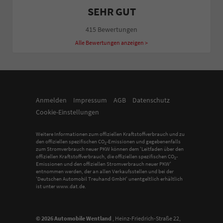
SEHR GUT
415 Bewertungen
Alle Bewertungen anzeigen >
Anmelden
Impressum
AGB
Datenschutz
Cookie-Einstellungen
Weitere Informationen zum offiziellen Kraftstoffverbrauch und zu
den offiziellen spezifischen CO
-Emissionen und gegebenenfalls
2
zum Stromverbrauch neuer PKW können dem 'Leitfaden über den
offiziellen Kraftstoffverbrauch, die offiziellen spezifischen CO
-
2
Emissionen und den offiziellen Stromverbrauch neuer PKW'
entnommen werden, der an allen Verkaufsstellen und bei der
'Deutschen Automobil Treuhand GmbH' unentgeltlich erhältlich
ist unter www.dat.de.
© 2026
Automobile Wentland
,
Heinz-Friedrich-Straße 22
,