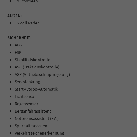
Touchscreen
AUßEN:
16 Zoll Räder
SICHERHEIT:
ABS
ESP
Stabilitätskontrolle
ASC (Traktionskontrolle)
ASR (Antriebsschlupfregelung)
Servolenkung
Start-/Stopp-Automatik
Lichtsensor
Regensensor
Berganfahrassistent
Notbremsassistent (F.A.)
Spurhalteassistent
Verkehrszeichenerkennung