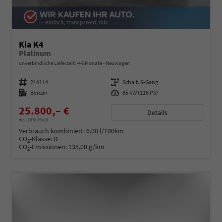
Kia K4
Platinum
unverbindliche Lieferzeit: 4-6 Monate
Neuwagen
Fahrzeugnummer
214114
Getriebe
Schalt. 6-Gang
Kraftstoff
Benzin
Leistung
85 kW (116 PS)
25.800,– €
Details
incl. 19% MwSt.
Verbrauch kombiniert:
6,00 l/100km
CO
-Klasse:
D
2
CO
-Emissionen:
135,00 g/km
2