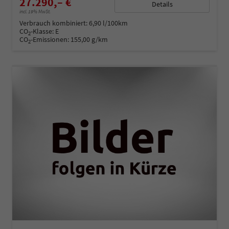
27.290,– €
Details
incl. 19% MwSt.
Verbrauch kombiniert:
6,90 l/100km
CO
-Klasse:
E
2
CO
-Emissionen:
155,00 g/km
2