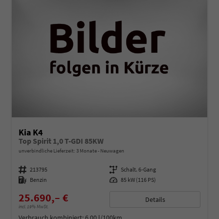
Kia K4
Top Spirit 1,0 T-GDI 85KW
unverbindliche Lieferzeit:
3 Monate
Neuwagen
Fahrzeugnummer
213795
Getriebe
Schalt. 6-Gang
Kraftstoff
Benzin
Leistung
85 kW (116 PS)
25.690,– €
Details
incl. 19% MwSt.
Verbrauch kombiniert:
6,00 l/100km