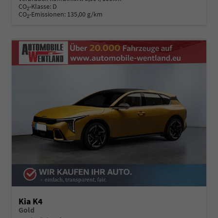
CO
-Klasse:
D
2
CO
-Emissionen:
135,00 g/km
2
Kia K4
Gold