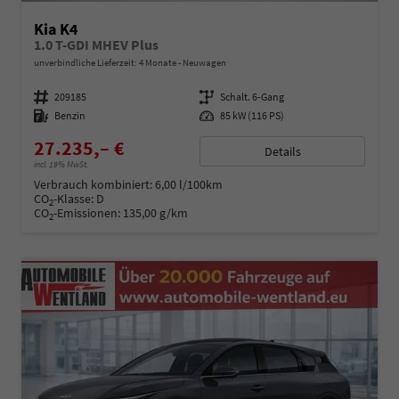
Kia K4
1.0 T-GDI MHEV Plus
unverbindliche Lieferzeit:
4 Monate
Neuwagen
Fahrzeugnummer
209185
Getriebe
Schalt. 6-Gang
Kraftstoff
Benzin
Leistung
85 kW (116 PS)
27.235,– €
Details
incl. 19% MwSt.
Verbrauch kombiniert:
6,00 l/100km
CO
-Klasse:
D
2
CO
-Emissionen:
135,00 g/km
2