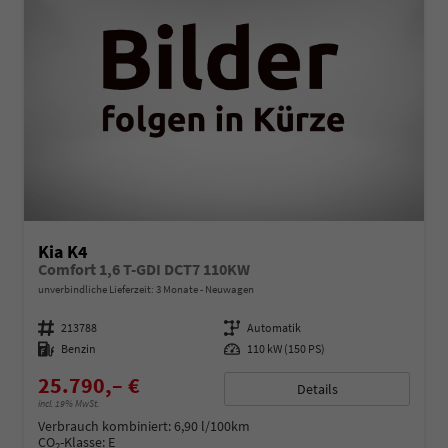
Kia K4
Comfort 1,6 T-GDI DCT7 110KW
unverbindliche Lieferzeit:
3 Monate
Neuwagen
Fahrzeugnummer
213788
Getriebe
Automatik
Kraftstoff
Benzin
Leistung
110 kW (150 PS)
25.790,– €
Details
incl. 19% MwSt.
Verbrauch kombiniert:
6,90 l/100km
CO
-Klasse:
E
2