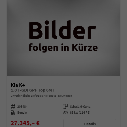
Kia K4
1.0 T-GDI GPF Top 6MT
unverbindliche Lieferzeit:
4 Monate
Neuwagen
Fahrzeugnummer
205484
Getriebe
Schalt. 6-Gang
Kraftstoff
Benzin
Leistung
85 kW (116 PS)
27.345,– €
Details