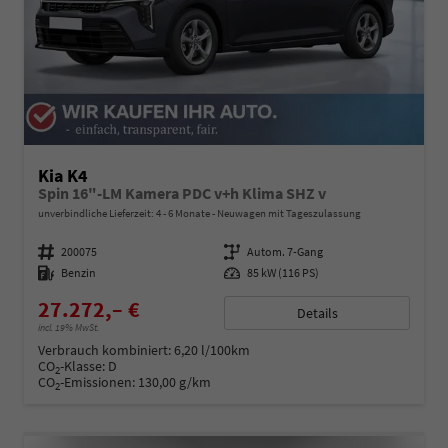
Kia K4
Spin 16"-LM Kamera PDC v+h Klima SHZ v
unverbindliche Lieferzeit: 4 - 6 Monate
Neuwagen mit Tageszulassung
Fahrzeugnummer
200075
Getriebe
Autom. 7-Gang
Kraftstoff
Benzin
Leistung
85 kW (116 PS)
27.272,– €
Details
incl. 19% MwSt.
Verbrauch kombiniert:
6,20 l/100km
CO
-Klasse:
D
2
CO
-Emissionen:
130,00 g/km
2