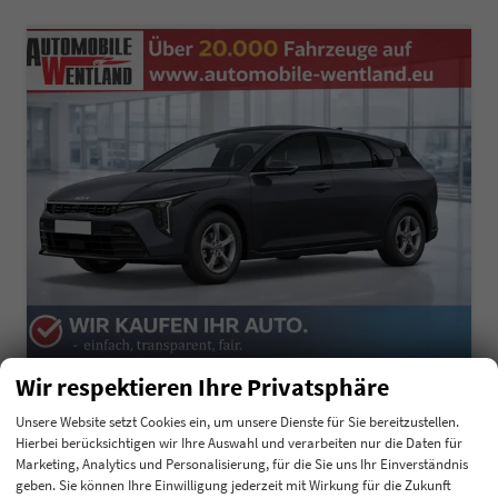
Wir respektieren Ihre Privatsphäre
Kia K4
Comfort Kamera PDC v+h Klima
Unsere Website setzt Cookies ein, um unsere Dienste für Sie bereitzustellen.
unverbindliche Lieferzeit: 4 - 6 Monate
Neuwagen mit Tageszulassung
Hierbei berücksichtigen wir Ihre Auswahl und verarbeiten nur die Daten für
Marketing, Analytics und Personalisierung, für die Sie uns Ihr Einverständnis
Fahrzeugnummer
200072
Getriebe
Autom. 7-Gang
geben. Sie können Ihre Einwilligung jederzeit mit Wirkung für die Zukunft