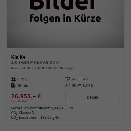
Kia K4
1.0 T-GDI MHEV Air DCT7
unverbindliche Lieferzeit:
4 Monate
Neuwagen
Fahrzeugnummer
209186
Getriebe
Automatik
Kraftstoff
Benzin
Leistung
85 kW (116 PS)
26.955,– €
Details
incl. 19% MwSt.
Verbrauch kombiniert:
5,80 l/100km
CO
-Klasse:
D
2
CO
-Emissionen:
132,00 g/km
2