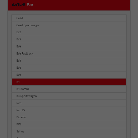
Kia
Ceed
Ceed Sportswagon
EV2
EV3
EV4
EV4 Fastback
EV5
EV6
EV9
K4
K4 Kombi
K4 Sportswagon
Niro
Niro EV
Picanto
PV5
Seltos