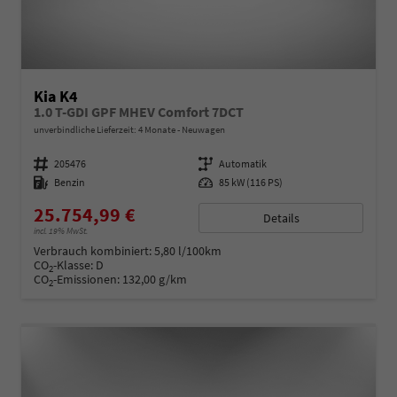
Kia K4
1.0 T-GDI GPF MHEV Comfort 7DCT
unverbindliche Lieferzeit:
4 Monate
Neuwagen
Fahrzeugnummer
205476
Getriebe
Automatik
Kraftstoff
Benzin
Leistung
85 kW (116 PS)
25.754,99 €
Details
incl. 19% MwSt.
Verbrauch kombiniert:
5,80 l/100km
CO
-Klasse:
D
2
CO
-Emissionen:
132,00 g/km
2