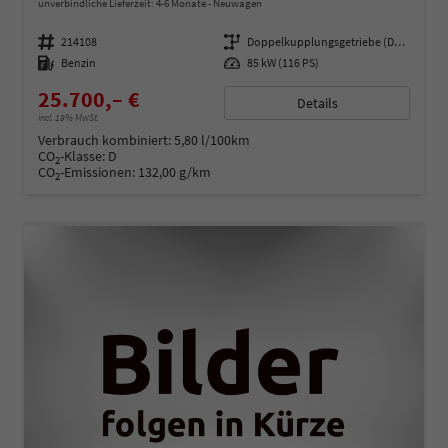
unverbindliche Lieferzeit: 4-6 Monate
Neuwagen
Fahrzeugnummer
214108
Getriebe
Doppelkupplungsgetriebe (DSG)
Kraftstoff
Benzin
Leistung
85 kW (116 PS)
25.700,– €
Details
incl. 19% MwSt.
Verbrauch kombiniert:
5,80 l/100km
CO
-Klasse:
D
2
CO
-Emissionen:
132,00 g/km
2