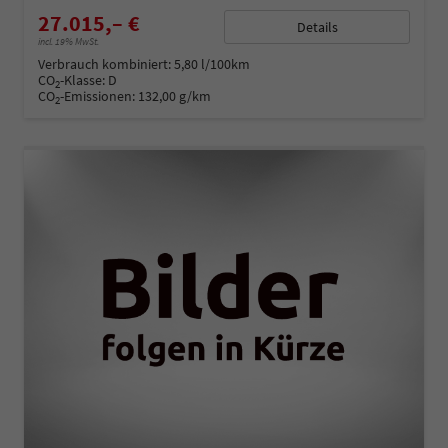
27.015,– €
Details
incl. 19% MwSt.
Verbrauch kombiniert:
5,80 l/100km
CO
-Klasse:
D
2
CO
-Emissionen:
132,00 g/km
2