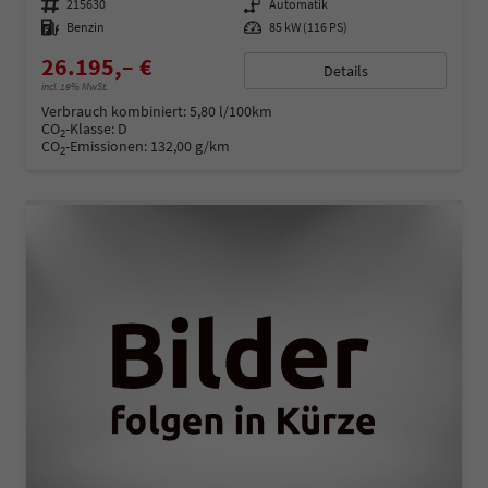
Fahrzeugnummer
215630
Getriebe
Automatik
Kraftstoff
Benzin
Leistung
85 kW (116 PS)
26.195,– €
Details
incl. 19% MwSt.
Verbrauch kombiniert:
5,80 l/100km
CO
-Klasse:
D
2
CO
-Emissionen:
132,00 g/km
2