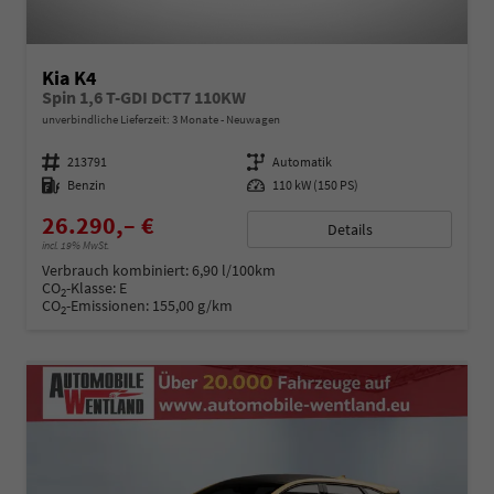
Kia K4
Spin 1,6 T-GDI DCT7 110KW
unverbindliche Lieferzeit:
3 Monate
Neuwagen
Fahrzeugnummer
213791
Getriebe
Automatik
Kraftstoff
Benzin
Leistung
110 kW (150 PS)
26.290,– €
Details
incl. 19% MwSt.
Verbrauch kombiniert:
6,90 l/100km
CO
-Klasse:
E
2
CO
-Emissionen:
155,00 g/km
2