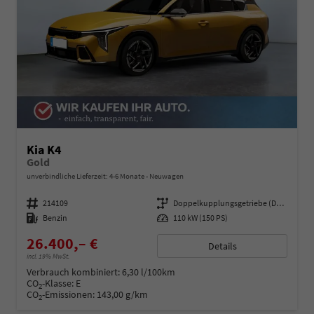
Kia K4
Gold
unverbindliche Lieferzeit: 4-6 Monate
Neuwagen
Fahrzeugnummer
214109
Getriebe
Doppelkupplungsgetriebe (DSG)
Kraftstoff
Benzin
Leistung
110 kW (150 PS)
26.400,– €
Details
incl. 19% MwSt.
Verbrauch kombiniert:
6,30 l/100km
CO
-Klasse:
E
2
CO
-Emissionen:
143,00 g/km
2