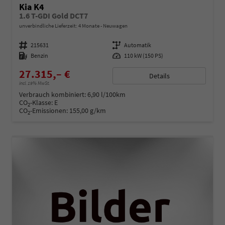
Kia K4
1.6 T-GDI Gold DCT7
unverbindliche Lieferzeit:
4 Monate
Neuwagen
Fahrzeugnummer
215631
Getriebe
Automatik
Kraftstoff
Benzin
Leistung
110 kW (150 PS)
27.315,– €
Details
incl. 19% MwSt.
Verbrauch kombiniert:
6,90 l/100km
CO
-Klasse:
E
2
CO
-Emissionen:
155,00 g/km
2