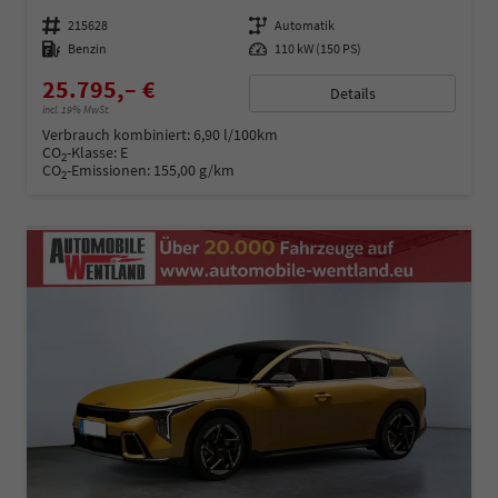
Fahrzeugnummer
215628
Getriebe
Automatik
Kraftstoff
Benzin
Leistung
110 kW (150 PS)
25.795,– €
Details
incl. 19% MwSt.
Verbrauch kombiniert:
6,90 l/100km
CO
-Klasse:
E
2
CO
-Emissionen:
155,00 g/km
2