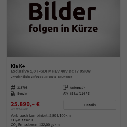
Kia K4
Exclusive 1,0 T-GDI MHEV 48V DCT7 85KW
unverbindliche Lieferzeit:
3 Monate
Neuwagen
Fahrzeugnummer
213793
Getriebe
Automatik
Kraftstoff
Benzin
Leistung
85 kW (116 PS)
25.890,– €
Details
incl. 19% MwSt.
Verbrauch kombiniert:
5,80 l/100km
CO
-Klasse:
D
2
CO
-Emissionen:
132,00 g/km
2