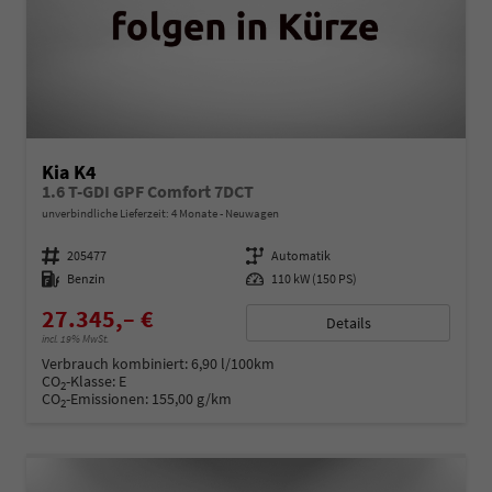
Kia K4
1.6 T-GDI GPF Comfort 7DCT
unverbindliche Lieferzeit:
4 Monate
Neuwagen
Fahrzeugnummer
205477
Getriebe
Automatik
Kraftstoff
Benzin
Leistung
110 kW (150 PS)
27.345,– €
Details
incl. 19% MwSt.
Verbrauch kombiniert:
6,90 l/100km
CO
-Klasse:
E
2
CO
-Emissionen:
155,00 g/km
2