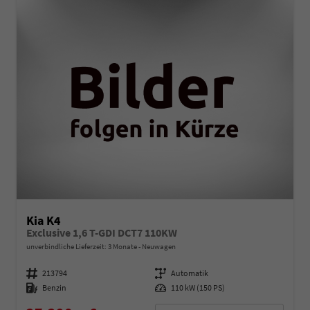
Kia K4
Exclusive 1,6 T-GDI DCT7 110KW
unverbindliche Lieferzeit:
3 Monate
Neuwagen
Fahrzeugnummer
213794
Getriebe
Automatik
Kraftstoff
Benzin
Leistung
110 kW (150 PS)