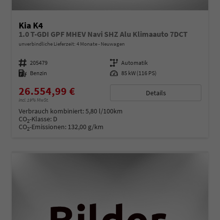
Kia K4
1.0 T-GDI GPF MHEV Navi SHZ Alu Klimaauto 7DCT
unverbindliche Lieferzeit:
4 Monate
Neuwagen
Fahrzeugnummer
205479
Getriebe
Automatik
Kraftstoff
Benzin
Leistung
85 kW (116 PS)
26.554,99 €
Details
incl. 19% MwSt.
Verbrauch kombiniert:
5,80 l/100km
CO
-Klasse:
D
2
CO
-Emissionen:
132,00 g/km
2