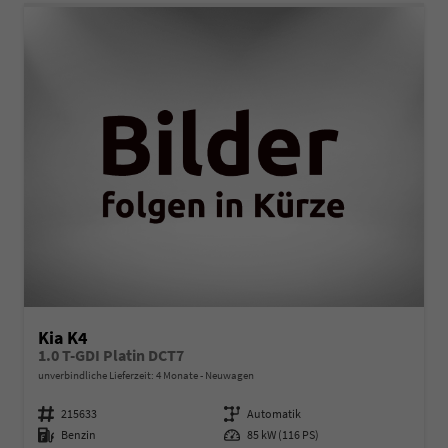
Kia K4
1.0 T-GDI Platin DCT7
unverbindliche Lieferzeit:
4 Monate
Neuwagen
Fahrzeugnummer
215633
Getriebe
Automatik
Kraftstoff
Benzin
Leistung
85 kW (116 PS)