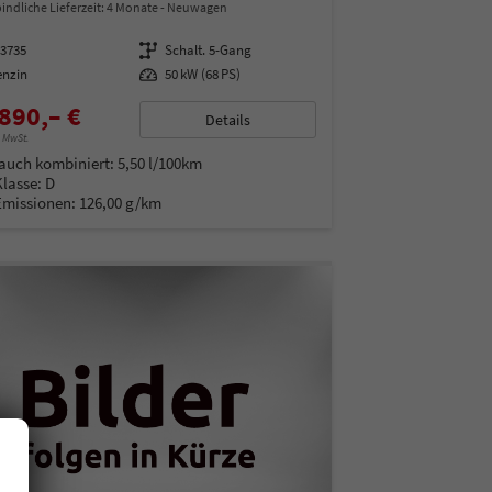
indliche Lieferzeit:
4 Monate
Neuwagen
13735
Getriebe
Schalt. 5-Gang
enzin
Leistung
50 kW (68 PS)
890,– €
Details
% MwSt.
auch kombiniert:
5,50 l/100km
Klasse:
D
Emissionen:
126,00 g/km
.