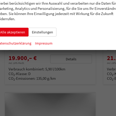
ierbei berücksichtigen wir Ihre Auswahl und verarbeiten nur die Daten für
arketing, Analytics und Personalisierung, für die Sie uns Ihr Einverständn
eben. Sie können Ihre Einwilligung jederzeit mit Wirkung für die Zukunft
iderrufen.
Kia Picanto
Kia 
GT Line 4-Sitzer 16-Zoll-LM Kamera PDC h Klimaauto Tempomat
1.0 
Alle akzeptieren
Einstellungen
unverbindliche Lieferzeit: 4 - 6 Monate
Neuwagen
unverb
Fahrzeugnummer
199230
Getriebe
Automatik
Fahrzeugnummer
2
atenschutzerklärung
Impressum
Kraftstoff
Benzin
Leistung
50 kW (68 PS)
Kraftstoff
B
19.900,– €
21.
Details
incl. 19% MwSt.
incl. 19
Verbrauch kombiniert:
5,90 l/100km
Verbr
CO
-Klasse:
D
CO
-
2
2
CO
-Emissionen:
135,00 g/km
CO
-
2
2