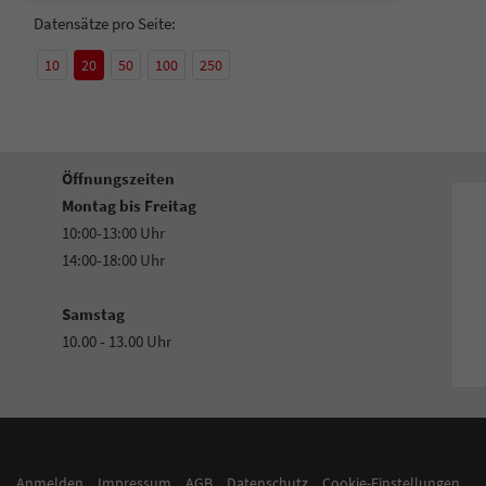
Datensätze pro Seite:
10
20
50
100
250
Öffnungszeiten
Montag bis Freitag
10:00-13:00 Uhr
14:00-18:00 Uhr
Samstag
10.00 - 13.00 Uhr
Anmelden
Impressum
AGB
Datenschutz
Cookie-Einstellungen