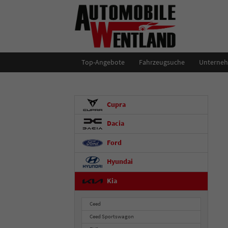
Top-Angebote
Fahrzeugsuche
Unterne
Cupra
Dacia
Ford
Hyundai
Kia
Ceed
Ceed Sportswagon