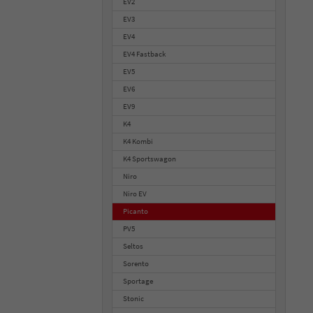
EV2
EV3
EV4
EV4 Fastback
EV5
EV6
EV9
K4
K4 Kombi
K4 Sportswagon
Niro
Niro EV
Picanto
PV5
Seltos
Sorento
Sportage
Stonic