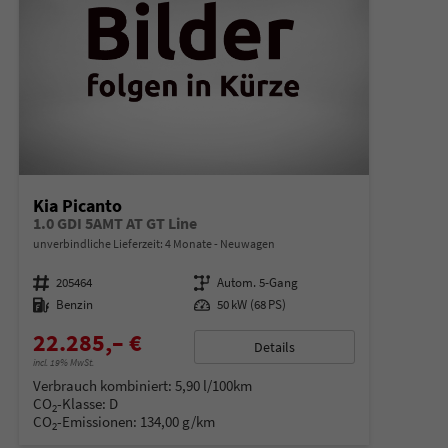
Kia Picanto
1.0 GDI 5AMT AT GT Line
unverbindliche Lieferzeit:
4 Monate
Neuwagen
Fahrzeugnummer
205464
Getriebe
Autom. 5-Gang
Kraftstoff
Benzin
Leistung
50 kW (68 PS)
22.285,– €
Details
incl. 19% MwSt.
Verbrauch kombiniert:
5,90 l/100km
CO
-Klasse:
D
2
CO
-Emissionen:
134,00 g/km
2