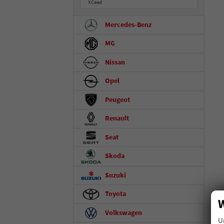
XCeed
Mercedes-Benz
MG
Nissan
Opel
Peugeot
Renault
Seat
Skoda
Suzuki
Toyota
W
Volkswagen
U