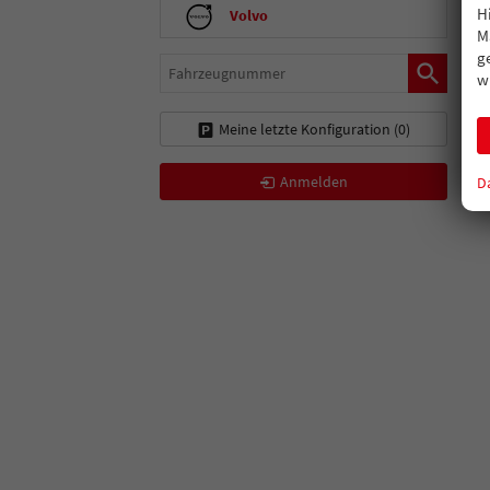
H
Volvo
M
g
Fahrzeugnummer
w
Meine letzte Konfiguration (
0
)
Anmelden
D