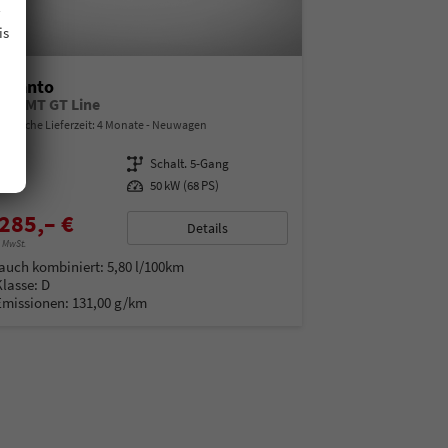
is
Picanto
GDI 5MT GT Line
indliche Lieferzeit:
4 Monate
Neuwagen
05466
Getriebe
Schalt. 5-Gang
enzin
Leistung
50 kW (68 PS)
285,– €
Details
% MwSt.
auch kombiniert:
5,80 l/100km
Klasse:
D
Emissionen:
131,00 g/km