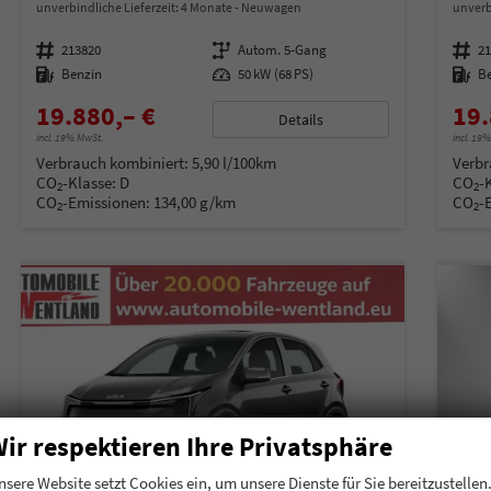
unverbindliche Lieferzeit:
4 Monate
Neuwagen
unverb
Fahrzeugnummer
213820
Getriebe
Autom. 5-Gang
Fahrzeugnummer
2
Kraftstoff
Benzin
Leistung
50 kW (68 PS)
Kraftstoff
B
19.880,– €
19.
Details
incl. 19% MwSt.
incl. 19
Verbrauch kombiniert:
5,90 l/100km
Verbr
CO
-Klasse:
D
CO
-
2
2
CO
-Emissionen:
134,00 g/km
CO
-
2
2
ir respektieren Ihre Privatsphäre
nsere Website setzt Cookies ein, um unsere Dienste für Sie bereitzustellen