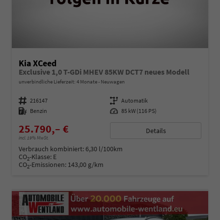
Kia XCeed
Exclusive 1,0 T-GDi MHEV 85KW DCT7 neues Modell
unverbindliche Lieferzeit:
4 Monate
Neuwagen
Fahrzeugnummer
216147
Getriebe
Automatik
Kraftstoff
Benzin
Leistung
85 kW (116 PS)
25.790,– €
Details
incl. 19% MwSt.
Verbrauch kombiniert:
6,30 l/100km
CO
-Klasse:
E
2
CO
-Emissionen:
143,00 g/km
2