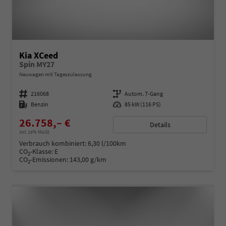
Kia XCeed
Spin MY27
Neuwagen mit Tageszulassung
Fahrzeugnummer
216068
Getriebe
Autom. 7-Gang
Kraftstoff
Benzin
Leistung
85 kW (116 PS)
26.758,– €
Details
incl. 19% MwSt.
Verbrauch kombiniert:
6,30 l/100km
CO
-Klasse:
E
2
CO
-Emissionen:
143,00 g/km
2