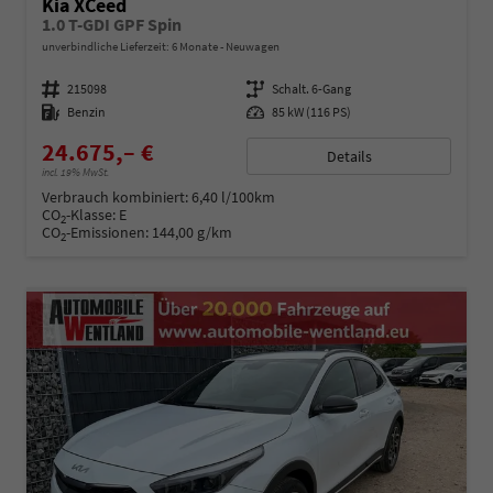
Kia XCeed
1.0 T-GDI GPF Spin
unverbindliche Lieferzeit:
6 Monate
Neuwagen
Fahrzeugnummer
215098
Getriebe
Schalt. 6-Gang
Kraftstoff
Benzin
Leistung
85 kW (116 PS)
24.675,– €
Details
incl. 19% MwSt.
Verbrauch kombiniert:
6,40 l/100km
CO
-Klasse:
E
2
CO
-Emissionen:
144,00 g/km
2