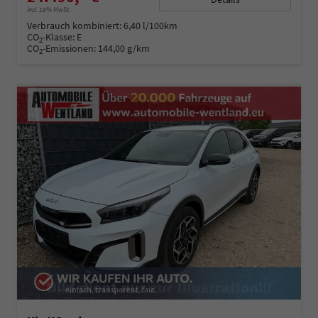
incl. 19% MwSt.
Verbrauch kombiniert:
6,40 l/100km
CO
-Klasse:
E
2
CO
-Emissionen:
144,00 g/km
2