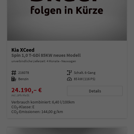
Kia XCeed
Spin 1,0 T-GDi 85KW neues Modell
unverbindliche Lieferzeit:
4 Monate
Neuwagen
Fahrzeugnummer
216078
Getriebe
Schalt. 6-Gang
Kraftstoff
Benzin
Leistung
85 kW (116 PS)
24.190,– €
Details
incl. 19% MwSt.
Verbrauch kombiniert:
6,40 l/100km
CO
-Klasse:
E
2
CO
-Emissionen:
144,00 g/km
2