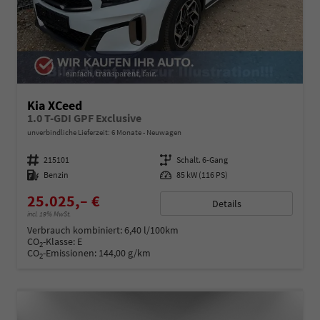
Kia XCeed
1.0 T-GDI GPF Exclusive
unverbindliche Lieferzeit:
6 Monate
Neuwagen
Fahrzeugnummer
215101
Getriebe
Schalt. 6-Gang
Kraftstoff
Benzin
Leistung
85 kW (116 PS)
25.025,– €
Details
incl. 19% MwSt.
Verbrauch kombiniert:
6,40 l/100km
CO
-Klasse:
E
2
CO
-Emissionen:
144,00 g/km
2