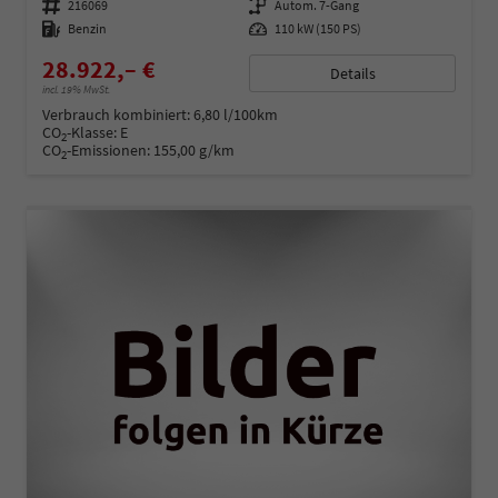
Fahrzeugnummer
216069
Getriebe
Autom. 7-Gang
Kraftstoff
Benzin
Leistung
110 kW (150 PS)
28.922,– €
Details
incl. 19% MwSt.
Verbrauch kombiniert:
6,80 l/100km
CO
-Klasse:
E
2
CO
-Emissionen:
155,00 g/km
2