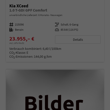
Kia XCeed
1.0 T-GDI GPF Comfort
unverbindliche Lieferzeit:
6 Monate
Neuwagen
Fahrzeugnummer
215096
Getriebe
Schalt. 6-Gang
Kraftstoff
Benzin
Leistung
85 kW (116 PS)
23.955,– €
Details
incl. 19% MwSt.
Verbrauch kombiniert:
6,40 l/100km
CO
-Klasse:
E
2
CO
-Emissionen:
144,00 g/km
2