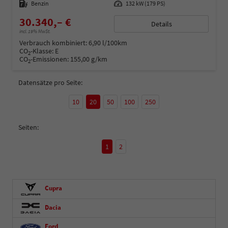
Kraftstoff
Benzin
Leistung
132 kW (179 PS)
30.340,– €
Details
incl. 19% MwSt.
Verbrauch kombiniert:
6,90 l/100km
CO
-Klasse:
E
2
CO
-Emissionen:
155,00 g/km
2
Datensätze pro Seite:
10
20
50
100
250
Seiten:
1
2
Cupra
Dacia
Ford