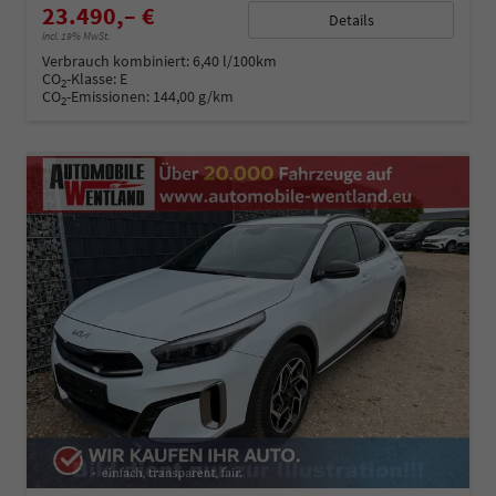
23.490,– €
Details
incl. 19% MwSt.
Verbrauch kombiniert:
6,40 l/100km
CO
-Klasse:
E
2
CO
-Emissionen:
144,00 g/km
2