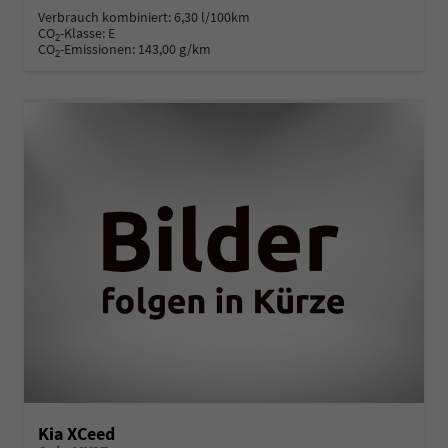
Verbrauch kombiniert:
6,30 l/100km
CO
-Klasse:
E
2
CO
-Emissionen:
143,00 g/km
2
Kia XCeed