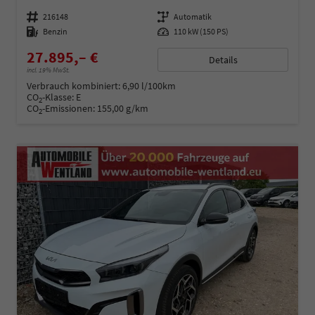
Fahrzeugnummer
216148
Getriebe
Automatik
Kraftstoff
Benzin
Leistung
110 kW (150 PS)
27.895,– €
Details
incl. 19% MwSt.
Verbrauch kombiniert:
6,90 l/100km
CO
-Klasse:
E
2
CO
-Emissionen:
155,00 g/km
2