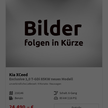
Kia XCeed
Exclusive 1,0 T-GDi 85KW neues Modell
unverbindliche Lieferzeit:
4 Monate
Neuwagen
Fahrzeugnummer
216146
Getriebe
Schalt. 6-Gang
Kraftstoff
Benzin
Leistung
85 kW (116 PS)
24.490,– €
Details