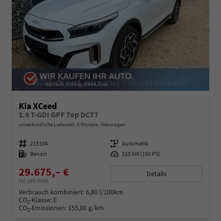
Kia XCeed
1.6 T-GDI GPF Top DCT7
unverbindliche Lieferzeit:
6 Monate
Neuwagen
Fahrzeugnummer
215104
Getriebe
Automatik
Kraftstoff
Benzin
Leistung
110 kW (150 PS)
29.675,– €
Details
incl. 19% MwSt.
Verbrauch kombiniert:
6,80 l/100km
CO
-Klasse:
E
2
CO
-Emissionen:
155,00 g/km
2