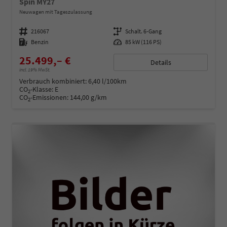
Spin MY27
Neuwagen mit Tageszulassung
Fahrzeugnummer
216067
Getriebe
Schalt. 6-Gang
Kraftstoff
Benzin
Leistung
85 kW (116 PS)
25.499,– €
Details
incl. 19% MwSt.
Verbrauch kombiniert:
6,40 l/100km
CO
-Klasse:
E
2
CO
-Emissionen:
144,00 g/km
2