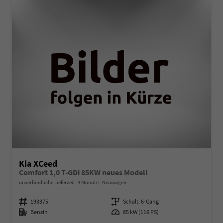
Kia XCeed
Comfort 1,0 T-GDi 85KW neues Modell
unverbindliche Lieferzeit:
4 Monate
Neuwagen
Fahrzeugnummer
193375
Getriebe
Schalt. 6-Gang
Kraftstoff
Benzin
Leistung
85 kW (116 PS)