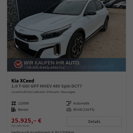
Kia XCeed
1.0 T-GDI GPF MHEV 48V Spin DCT7
unverbindliche Lieferzeit:
6 Monate
Neuwagen
Fahrzeugnummer
215099
Getriebe
Automatik
Kraftstoff
Benzin
Leistung
85 kW (116 PS)
25.925,– €
Details
incl. 19% MwSt.
Verbrauch kombiniert:
6,30 l/100km