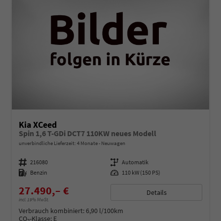
Kia XCeed
Spin 1,6 T-GDi DCT7 110KW neues Modell
unverbindliche Lieferzeit:
4 Monate
Neuwagen
Fahrzeugnummer
216080
Getriebe
Automatik
Kraftstoff
Benzin
Leistung
110 kW (150 PS)
27.490,– €
Details
incl. 19% MwSt.
Verbrauch kombiniert:
6,90 l/100km
CO
-Klasse:
E
2