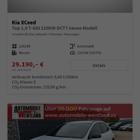
Kia XCeed
Top 1,6 T-GDi 110KW DCT7 neues Modell
unverbindliche Lieferzeit:
4 Monate
Neuwagen
Fahrzeugnummer
216149
Getriebe
Automatik
Kraftstoff
Benzin
Leistung
110 kW (150 PS)
29.190,– €
Details
incl. 19% MwSt.
Verbrauch kombiniert:
6,90 l/100km
CO
-Klasse:
E
2
CO
-Emissionen:
155,00 g/km
2