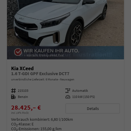
Kia XCeed
1.6 T-GDI GPF Exclusive DCT7
unverbindliche Lieferzeit:
6 Monate
Neuwagen
Fahrzeugnummer
215103
Getriebe
Automatik
Kraftstoff
Benzin
Leistung
110 kW (150 PS)
28.425,– €
Details
incl. 19% MwSt.
Verbrauch kombiniert:
6,80 l/100km
CO
-Klasse:
E
2
CO
-Emissionen:
155,00 g/km
2