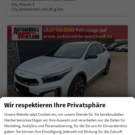
CO
-Klasse:
E
2
CO
-Emissionen:
143,00 g/km
2
Wir respektieren Ihre Privatsphäre
Unsere Website setzt Cookies ein, um unsere Dienste für Sie bereitzustellen.
Hierbei berücksichtigen wir Ihre Auswahl und verarbeiten nur die Daten für
Kia XCeed
Marketing, Analytics und Personalisierung, für die Sie uns Ihr Einverständnis
1.0 T-GDI GPF MHEV 48V Exclusive DCT7
geben. Sie können Ihre Einwilligung jederzeit mit Wirkung für die Zukunft