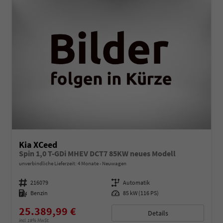
Kia XCeed
Spin 1,0 T-GDi MHEV DCT7 85KW neues Modell
unverbindliche Lieferzeit:
4 Monate
Neuwagen
Fahrzeugnummer
216079
Getriebe
Automatik
Kraftstoff
Benzin
Leistung
85 kW (116 PS)
25.389,99 €
Details
incl. 19% MwSt.