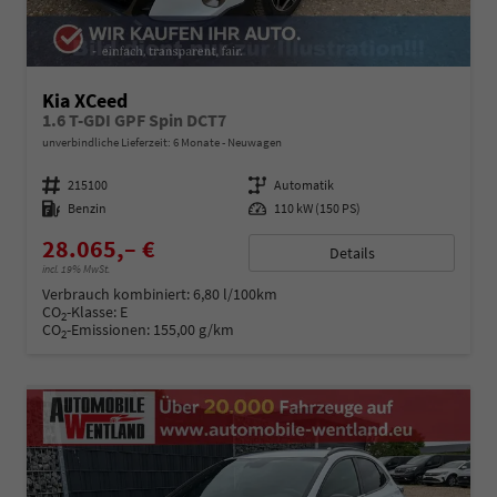
Kia XCeed
1.6 T-GDI GPF Spin DCT7
unverbindliche Lieferzeit:
6 Monate
Neuwagen
Fahrzeugnummer
215100
Getriebe
Automatik
Kraftstoff
Benzin
Leistung
110 kW (150 PS)
28.065,– €
Details
incl. 19% MwSt.
Verbrauch kombiniert:
6,80 l/100km
CO
-Klasse:
E
2
CO
-Emissionen:
155,00 g/km
2