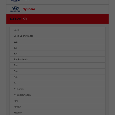
Hyundai
Kia
Ceed
Ceed Sportswagon
EV2
EV3
EV4
EV4 Fastback
EV5
EV6
EV9
K4
K4 Kombi
K4 Sportswagon
Niro
Niro EV
Picanto