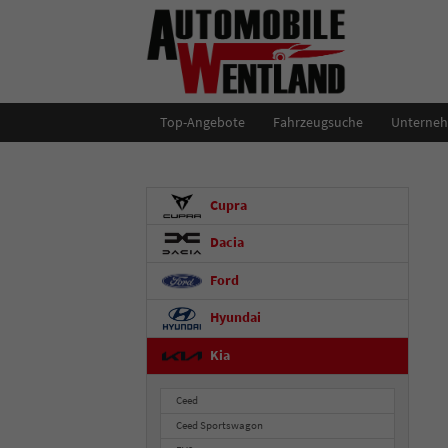
Top-Angebote
Fahrzeugsuche
Unterne
Cupra
Dacia
Ford
Hyundai
Kia
Ceed
Ceed Sportswagon