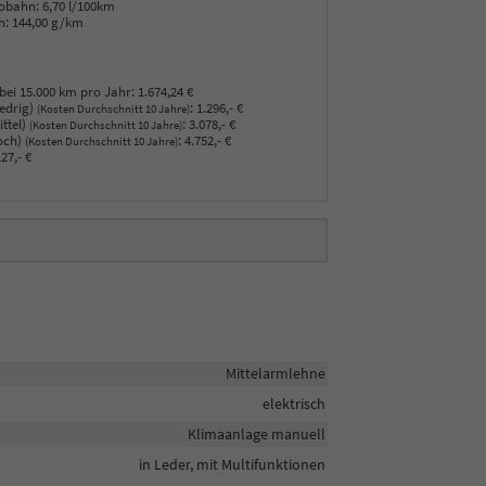
obahn:
6,70 l/100km
n:
144,00 g/km
bei 15.000 km pro Jahr:
1.674,24 €
edrig)
:
1.296,- €
(Kosten Durchschnitt 10 Jahre)
ttel)
:
3.078,- €
(Kosten Durchschnitt 10 Jahre)
och)
:
4.752,- €
(Kosten Durchschnitt 10 Jahre)
27,- €
Mittelarmlehne
elektrisch
Klimaanlage manuell
in Leder, mit Multifunktionen