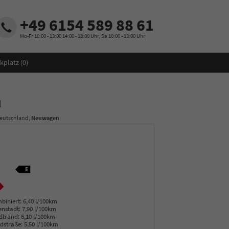
+49 6154 589 88 61
Mo-Fr 10:00 - 13:00 14:00 - 18:00 Uhr, Sa 10:00 - 13:00 Uhr
kplatz (
0
)
l
Deutschland,
Neuwagen
biniert:
6,40 l/100km
enstadt:
7,90 l/100km
dtrand:
6,10 l/100km
dstraße:
5,50 l/100km