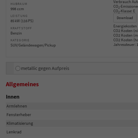
Verbrauch Aut
HUBRAUM
CO
-Emissione
2
998 ccm
CO
-Klasse:
E
2
LEISTUNG
Download
85 kW (116 PS)
Energiekosten 
KRAFTSTOFF
CO2 Kosten (ni
Benzin
CO2 Kosten (mi
CO2 Kosten (h
KATEGORIE
Jahressteuer:
1
SUV/Geländewagen/Pickup
metallic gegen Aufpreis
Allgemeines
Innen
Armlehnen
Fensterheber
Klimatisierung
Lenkrad