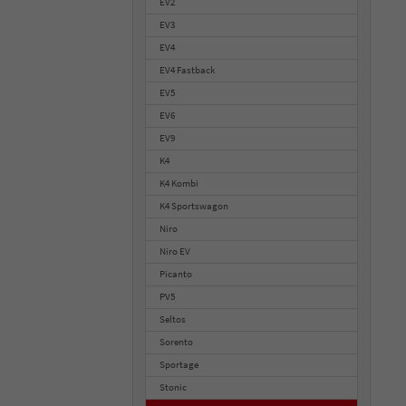
EV2
EV3
EV4
EV4 Fastback
EV5
EV6
EV9
K4
K4 Kombi
K4 Sportswagon
Niro
Niro EV
Picanto
PV5
Seltos
Sorento
Sportage
Stonic