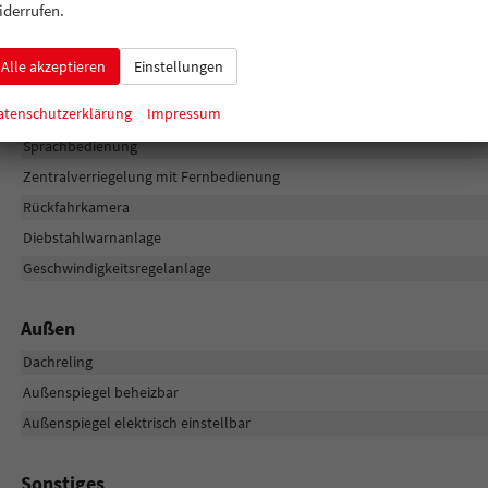
iderrufen.
Sicherheit & Assistenz
Alle akzeptieren
Einstellungen
LED-Tagfahrlicht
atenschutzerklärung
Impressum
Dämmerungssensor
Sprachbedienung
Zentralverriegelung mit Fernbedienung
Rückfahrkamera
Diebstahlwarnanlage
Geschwindigkeitsregelanlage
Außen
Dachreling
Außenspiegel beheizbar
Außenspiegel elektrisch einstellbar
Sonstiges