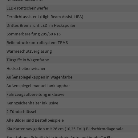
LED-Frontscheinwerfer
Fernlichtassistent (High Beam Assist, HBA)
Drittes Bremslicht LED im Heckspoiler
Sommerbereifung 205/60 R16
Reifendruckkontrollsystem TPMS
Wärmeschutzverglasung
Türgriffe in Wagenfarbe
Heckscheibenwischer
Außenspiegelkappen in Wagenfarbe
Außenspiegel manuell anklappbar
Fahrzeugaufbereitung inklusive
Kennzeichenhalter inklusive
2 Zündschlüssel
Alle Bilder sind Bestellbeispiele
Kia-Kartennavigation mit 26 cm (10,25 Zoll) Bildschirmdiagonale
Smartphone-Schnittstelle Android Auto und Apple CarPlay