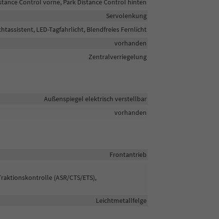
stance Control vorne, Park Distance Control hinten
Servolenkung
chtassistent, LED-Tagfahrlicht, Blendfreies Fernlicht
vorhanden
Zentralverriegelung
Außenspiegel elektrisch verstellbar
vorhanden
Frontantrieb
Traktionskontrolle (ASR/CTS/ETS),
Leichtmetallfelge