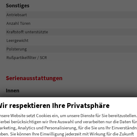
Sonstiges
Antriebsart
Anzahl Türen
Kraftstoff: unterstützte
Leergewicht
Polsterung
Rußpartikelfilter / SCR
Serienausstattungen
Innen
Lederlenkrad
ir respektieren Ihre Privatsphäre
Multifunktionslenkrad
nsere Website setzt Cookies ein, um unsere Dienste für Sie bereitzustellen
ierbei berücksichtigen wir Ihre Auswahl und verarbeiten nur die Daten für
Infotainment & Kommunikation
arketing, Analytics und Personalisierung, für die Sie uns Ihr Einverständn
eben. Sie können Ihre Einwilligung jederzeit mit Wirkung für die Zukunft
USB-Schnittstelle