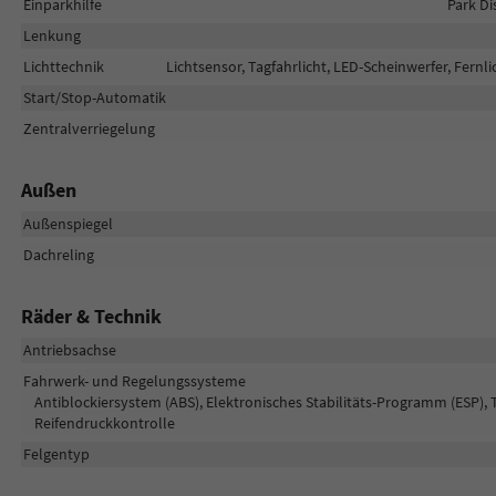
Einparkhilfe
Park Di
Lenkung
Lichttechnik
Lichtsensor, Tagfahrlicht, LED-Scheinwerfer, Fernli
Start/Stop-Automatik
Zentralverriegelung
Außen
Außenspiegel
Dachreling
Räder & Technik
Antriebsachse
Fahrwerk- und Regelungssysteme
Antiblockiersystem (ABS), Elektronisches Stabilitäts-Programm (ESP), 
Reifendruckkontrolle
Felgentyp