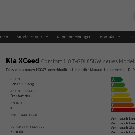
hmen
Kundencenter
Kundenmeinungen
Kontakt
Par
Kia XCeed
Comfort 1,0 T-GDi 85KW neues Model
Fahrzeugnummer
:
193375
, unverbindliche Lieferzeit:
4 Monate
, Landesversion: D - 
GETRIEBE
Schalt. 6-Gang
ANTRIEBSACHSE
Frontantrieb
ZYLINDER
3
PARTIKELFILTER
Verbrauch kom
1
Verbrauch Inn
SCHADSTOFFKLASSE
Verbrauch Sta
Euro 6b
Verbrauch Lan