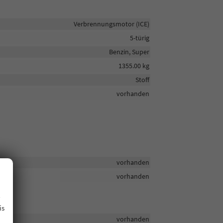
Verbrennungsmotor (ICE)
5-türig
Benzin, Super
1355.00 kg
Stoff
vorhanden
vorhanden
vorhanden
.
is
vorhanden