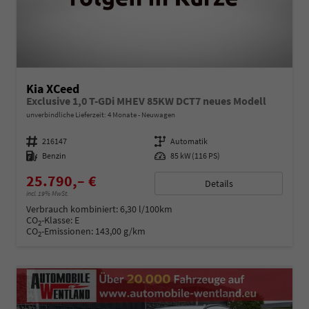
Kia XCeed
Exclusive 1,0 T-GDi MHEV 85KW DCT7 neues Modell
unverbindliche Lieferzeit:
4 Monate
Neuwagen
Fahrzeugnummer
216147
Getriebe
Automatik
Kraftstoff
Benzin
Leistung
85 kW (116 PS)
25.790,– €
Details
incl. 19% MwSt.
Verbrauch kombiniert:
6,30 l/100km
CO
-Klasse:
E
2
CO
-Emissionen:
143,00 g/km
2