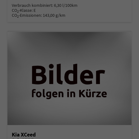
Verbrauch kombiniert:
6,30 l/100km
CO
-Klasse:
E
2
CO
-Emissionen:
143,00 g/km
2
Kia XCeed