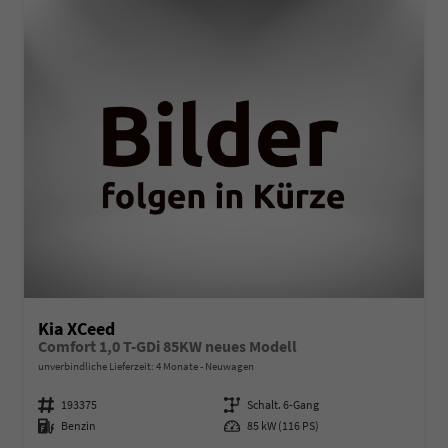
Kia XCeed
Comfort 1,0 T-GDi 85KW neues Modell
unverbindliche Lieferzeit:
4 Monate
Neuwagen
Fahrzeugnummer
193375
Getriebe
Schalt. 6-Gang
Kraftstoff
Benzin
Leistung
85 kW (116 PS)