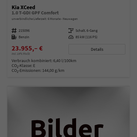
Kia XCeed
1.0 T-GDI GPF Comfort
unverbindliche Lieferzeit:
6 Monate
Neuwagen
Fahrzeugnummer
215096
Getriebe
Schalt. 6-Gang
Kraftstoff
Benzin
Leistung
85 kW (116 PS)
23.955,– €
Details
incl. 19% MwSt.
Verbrauch kombiniert:
6,40 l/100km
CO
-Klasse:
E
2
CO
-Emissionen:
144,00 g/km
2