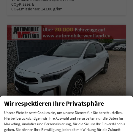
CO
-Klasse:
E
2
CO
-Emissionen:
143,00 g/km
2
Wir respektieren Ihre Privatsphäre
Unsere Website setzt Cookies ein, um unsere Dienste für Sie bereitzustellen.
Hierbei berücksichtigen wir Ihre Auswahl und verarbeiten nur die Daten für
Kia XCeed
Marketing, Analytics und Personalisierung, für die Sie uns Ihr Einverständnis
1.0 T-GDI GPF MHEV 48V Exclusive DCT7
geben. Sie können Ihre Einwilligung jederzeit mit Wirkung für die Zukunft