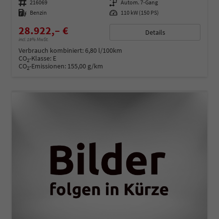
Fahrzeugnummer
216069
Getriebe
Autom. 7-Gang
Kraftstoff
Benzin
Leistung
110 kW (150 PS)
28.922,– €
Details
incl. 19% MwSt.
Verbrauch kombiniert:
6,80 l/100km
CO
-Klasse:
E
2
CO
-Emissionen:
155,00 g/km
2