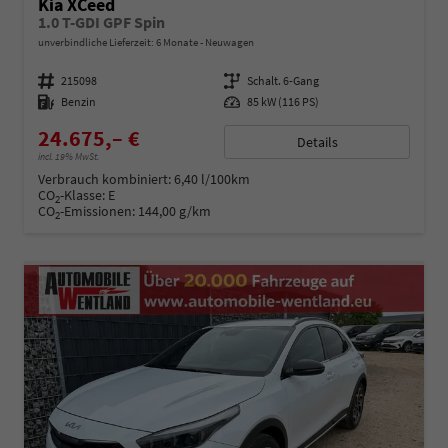
Kia XCeed
1.0 T-GDI GPF Spin
unverbindliche Lieferzeit:
6 Monate
Neuwagen
Fahrzeugnummer
215098
Getriebe
Schalt. 6-Gang
Kraftstoff
Benzin
Leistung
85 kW (116 PS)
24.675,– €
Details
incl. 19% MwSt.
Verbrauch kombiniert:
6,40 l/100km
CO
-Klasse:
E
2
CO
-Emissionen:
144,00 g/km
2