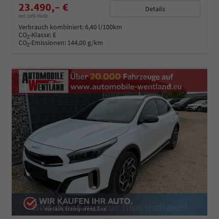
23.490,– €
Details
incl. 19% MwSt.
Verbrauch kombiniert:
6,40 l/100km
CO
-Klasse:
E
2
CO
-Emissionen:
144,00 g/km
2