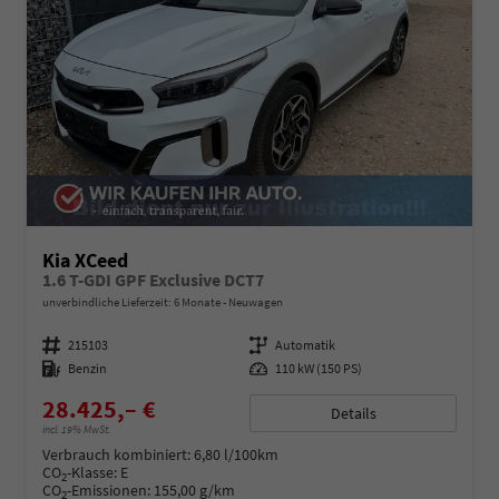
Kia XCeed
1.6 T-GDI GPF Exclusive DCT7
unverbindliche Lieferzeit:
6 Monate
Neuwagen
Fahrzeugnummer
215103
Getriebe
Automatik
Kraftstoff
Benzin
Leistung
110 kW (150 PS)
28.425,– €
Details
incl. 19% MwSt.
Verbrauch kombiniert:
6,80 l/100km
CO
-Klasse:
E
2
CO
-Emissionen:
155,00 g/km
2