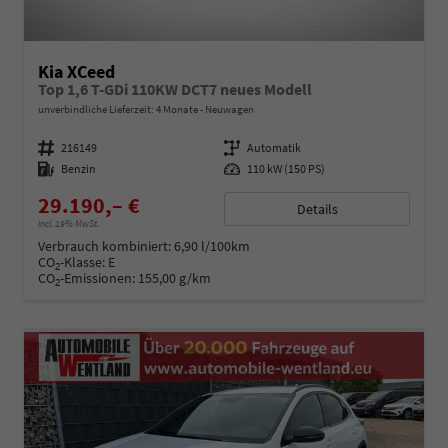
Kia XCeed
Top 1,6 T-GDi 110KW DCT7 neues Modell
unverbindliche Lieferzeit:
4 Monate
Neuwagen
Fahrzeugnummer
216149
Getriebe
Automatik
Kraftstoff
Benzin
Leistung
110 kW (150 PS)
29.190,– €
Details
incl. 19% MwSt.
Verbrauch kombiniert:
6,90 l/100km
CO
-Klasse:
E
2
CO
-Emissionen:
155,00 g/km
2