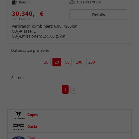
Kraftstoff
Benzin
Leistung
132 kW (179 PS)
30.340,– €
Details
incl. 19% MwSt.
Verbrauch kombiniert:
6,90 l/100km
CO
-Klasse:
E
2
CO
-Emissionen:
155,00 g/km
2
Datensätze pro Seite:
10
20
50
100
250
Seiten:
1
2
Cupra
Dacia
Ford