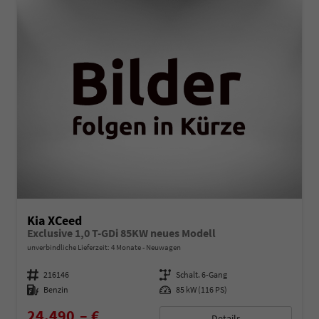
Kia XCeed
Exclusive 1,0 T-GDi 85KW neues Modell
unverbindliche Lieferzeit:
4 Monate
Neuwagen
Fahrzeugnummer
216146
Getriebe
Schalt. 6-Gang
Kraftstoff
Benzin
Leistung
85 kW (116 PS)
24.490,– €
Details