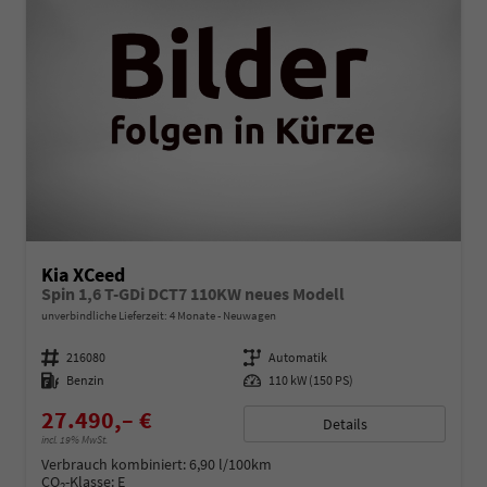
Kia XCeed
Spin 1,6 T-GDi DCT7 110KW neues Modell
unverbindliche Lieferzeit:
4 Monate
Neuwagen
Fahrzeugnummer
216080
Getriebe
Automatik
Kraftstoff
Benzin
Leistung
110 kW (150 PS)
27.490,– €
Details
incl. 19% MwSt.
Verbrauch kombiniert:
6,90 l/100km
CO
-Klasse:
E
2