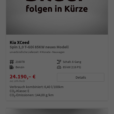
Kia XCeed
Spin 1,0 T-GDi 85KW neues Modell
unverbindliche Lieferzeit:
4 Monate
Neuwagen
Fahrzeugnummer
216078
Getriebe
Schalt. 6-Gang
Kraftstoff
Benzin
Leistung
85 kW (116 PS)
24.190,– €
Details
incl. 19% MwSt.
Verbrauch kombiniert:
6,40 l/100km
CO
-Klasse:
E
2
CO
-Emissionen:
144,00 g/km
2