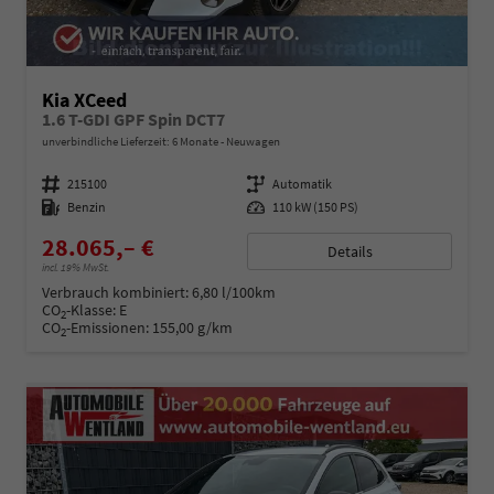
Kia XCeed
1.6 T-GDI GPF Spin DCT7
unverbindliche Lieferzeit:
6 Monate
Neuwagen
Fahrzeugnummer
215100
Getriebe
Automatik
Kraftstoff
Benzin
Leistung
110 kW (150 PS)
28.065,– €
Details
incl. 19% MwSt.
Verbrauch kombiniert:
6,80 l/100km
CO
-Klasse:
E
2
CO
-Emissionen:
155,00 g/km
2