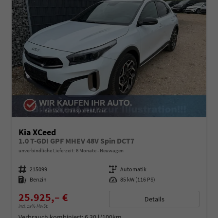
Kia XCeed
1.0 T-GDI GPF MHEV 48V Spin DCT7
unverbindliche Lieferzeit:
6 Monate
Neuwagen
Fahrzeugnummer
215099
Getriebe
Automatik
Kraftstoff
Benzin
Leistung
85 kW (116 PS)
25.925,– €
Details
incl. 19% MwSt.
Verbrauch kombiniert:
6,30 l/100km