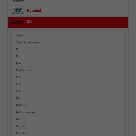
Hyundai
Kia
Ceed
Ceed Sportswagon
EV2
EV3
EV4
EV4 Fastback
EV5
EV6
EV9
K4
K4 Kombi
K4 Sportswagon
Niro
Niro EV
Picanto