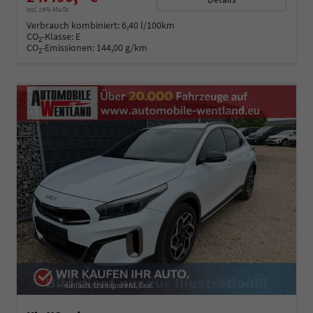
incl. 19% MwSt.
Verbrauch kombiniert:
6,40 l/100km
CO
-Klasse:
E
2
CO
-Emissionen:
144,00 g/km
2