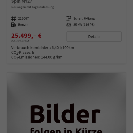
Spin MY27
Neuwagen mit Tageszulassung
Fahrzeugnummer
216067
Getriebe
Schalt. 6-Gang
Kraftstoff
Benzin
Leistung
85 kW (116 PS)
25.499,– €
Details
incl. 19% MwSt.
Verbrauch kombiniert:
6,40 l/100km
CO
-Klasse:
E
2
CO
-Emissionen:
144,00 g/km
2