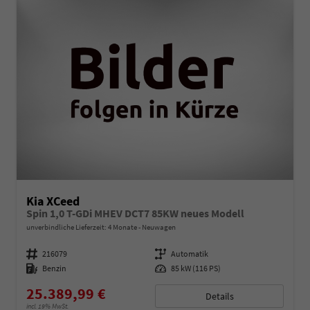
Kia XCeed
Spin 1,0 T-GDi MHEV DCT7 85KW neues Modell
unverbindliche Lieferzeit:
4 Monate
Neuwagen
Fahrzeugnummer
216079
Getriebe
Automatik
Kraftstoff
Benzin
Leistung
85 kW (116 PS)
25.389,99 €
Details
incl. 19% MwSt.