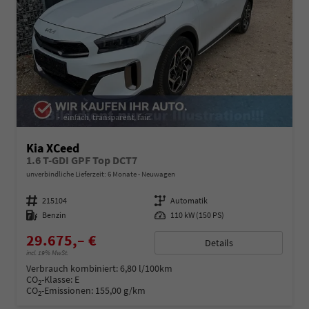
Kia XCeed
1.6 T-GDI GPF Top DCT7
unverbindliche Lieferzeit:
6 Monate
Neuwagen
Fahrzeugnummer
215104
Getriebe
Automatik
Kraftstoff
Benzin
Leistung
110 kW (150 PS)
29.675,– €
Details
incl. 19% MwSt.
Verbrauch kombiniert:
6,80 l/100km
CO
-Klasse:
E
2
CO
-Emissionen:
155,00 g/km
2