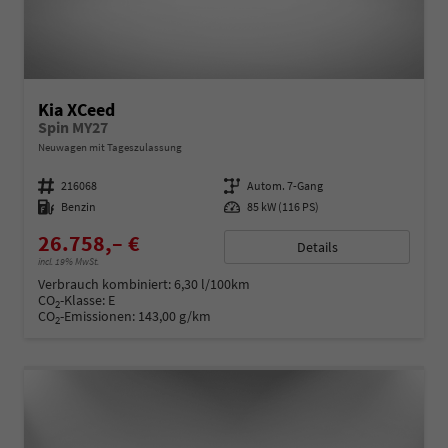
Kia XCeed
Spin MY27
Neuwagen mit Tageszulassung
Fahrzeugnummer
216068
Getriebe
Autom. 7-Gang
Kraftstoff
Benzin
Leistung
85 kW (116 PS)
26.758,– €
Details
incl. 19% MwSt.
Verbrauch kombiniert:
6,30 l/100km
CO
-Klasse:
E
2
CO
-Emissionen:
143,00 g/km
2