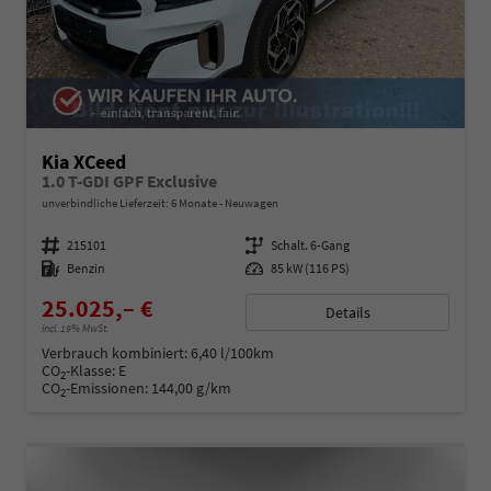
Kia XCeed
1.0 T-GDI GPF Exclusive
unverbindliche Lieferzeit:
6 Monate
Neuwagen
Fahrzeugnummer
215101
Getriebe
Schalt. 6-Gang
Kraftstoff
Benzin
Leistung
85 kW (116 PS)
25.025,– €
Details
incl. 19% MwSt.
Verbrauch kombiniert:
6,40 l/100km
CO
-Klasse:
E
2
CO
-Emissionen:
144,00 g/km
2