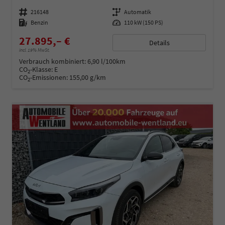
Fahrzeugnummer
216148
Getriebe
Automatik
Kraftstoff
Benzin
Leistung
110 kW (150 PS)
27.895,– €
Details
incl. 19% MwSt.
Verbrauch kombiniert:
6,90 l/100km
CO
-Klasse:
E
2
CO
-Emissionen:
155,00 g/km
2