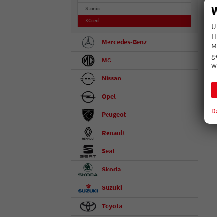
W
Stonic
XCeed
U
H
Mercedes-Benz
M
g
MG
w
Nissan
Opel
D
Peugeot
Renault
Seat
Skoda
Suzuki
Toyota