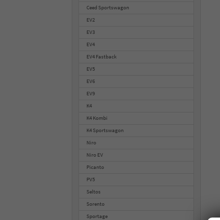
Ceed Sportswagon
EV2
EV3
EV4
EV4 Fastback
EV5
EV6
EV9
K4
K4 Kombi
K4 Sportswagon
Niro
Niro EV
Picanto
PV5
Seltos
Sorento
Sportage