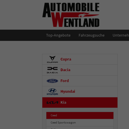
Top-Angebote
Fahrzeugsuche
Unterne
Cupra
Dacia
Ford
Hyundai
Kia
Ceed
Ceed Sportswagon