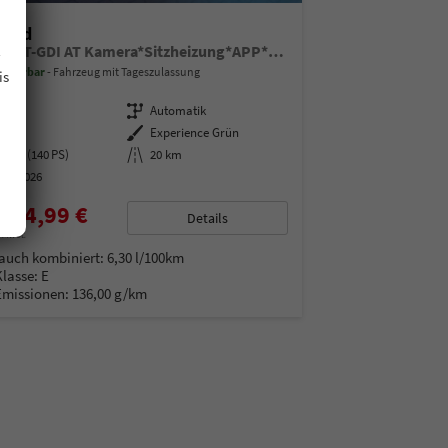
Ceed
.
Spin 1.5 T-GDI AT Kamera*Sitzheizung*APP*Navi
 lieferbar
Fahrzeug mit Tageszulassung
is
06935
Getriebe
Automatik
enzin
Außenfarbe
Experience Grün
3 kW (140 PS)
Kilometerstand
20 km
.03.2026
584,99 €
Details
% MwSt.
auch kombiniert:
6,30 l/100km
Klasse:
E
Emissionen:
136,00 g/km