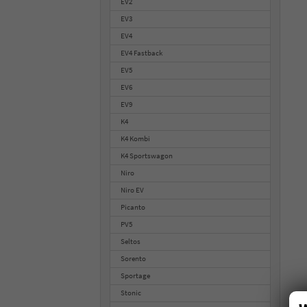
EV2
EV3
EV4
EV4 Fastback
EV5
EV6
EV9
K4
K4 Kombi
K4 Sportswagon
Niro
Niro EV
Picanto
PV5
Seltos
Sorento
Sportage
Stonic