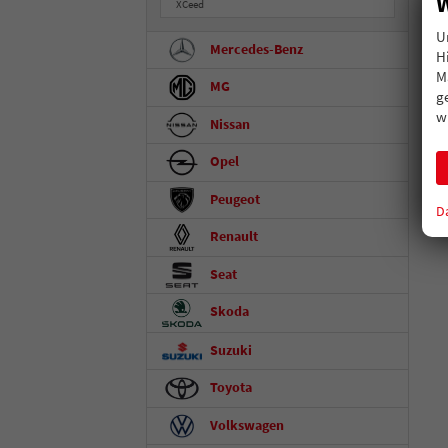
W
XCeed
U
Mercedes-Benz
H
M
MG
g
w
Nissan
Opel
Peugeot
D
Renault
Seat
Skoda
Suzuki
Toyota
Volkswagen