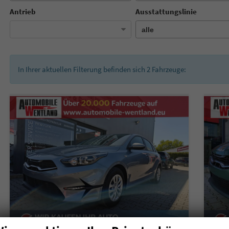
Antrieb
Ausstattungslinie
In Ihrer aktuellen Filterung befinden sich
2
Fahrzeuge: