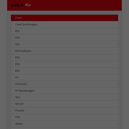
Kia
Ceed
Ceed Sportswagon
EV2
EV3
EV4
EV4 Fastback
EV5
EV6
EV9
K4
K4 Kombi
K4 Sportswagon
Niro
Niro EV
Picanto
PV5
Seltos