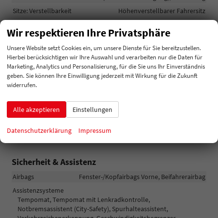
Sitze: Verstellbarkeit
Höhenverstellbarer Fahrersitz
Wir respektieren Ihre Privatsphäre
Infotainment & Kommunikation
Unsere Website setzt Cookies ein, um unsere Dienste für Sie bereitzustellen.
Assistenzsysteme
Sprachsteuerung
Hierbei berücksichtigen wir Ihre Auswahl und verarbeiten nur die Daten für
Audioanlage
Marketing, Analytics und Personalisierung, für die Sie uns Ihr Einverständnis
Radio/MP3-Player, Radio, Schnittstelle MP3, Schnittstelle AUX,
geben. Sie können Ihre Einwilligung jederzeit mit Wirkung für die Zukunft
Schnittstelle USB, Digitalradio DAB, Android Auto, Apple CarPlay,
widerrufen.
Touchscreen
Bordcomputer
vorhanden
Alle akzeptieren
Einstellungen
Navigationssystem
Navigation, Navigation per Audio
Datenschutzerklärung
Impressum
Telefon
Freisprecheinrichtung, Bluetooth
Sicherheit & Assistenz
Airbags
Fenster-/Kopfairbags Vorne, Beifahrerairbag
Assistenzsysteme
Tempomat, Tempomat mit Lenkradkontrolle,
Notbremsassistent (City-Safety), Spurhalteassistent,