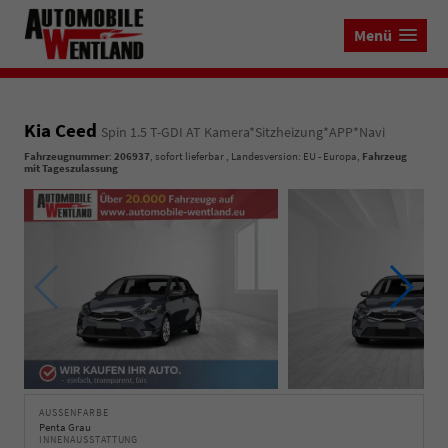
Menü
Kia Ceed
Spin 1.5 T-GDI AT Kamera*Sitzheizung*APP*Navi
Fahrzeugnummer
:
206937
,
sofort lieferbar
, Landesversion: EU - Europa,
Fahrzeug
mit Tageszulassung
AUSSENFARBE
Penta Grau
INNENAUSSTATTUNG