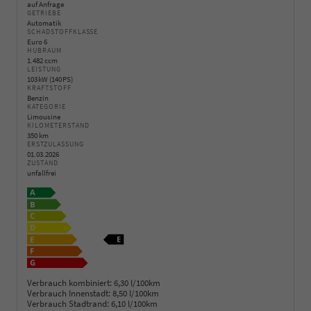
auf Anfrage
GETRIEBE
Automatik
SCHADSTOFFKLASSE
Euro 6
HUBRAUM
1.482 ccm
LEISTUNG
103 kW (140 PS)
KRAFTSTOFF
Benzin
KATEGORIE
Limousine
KILOMETERSTAND
350 km
ERSTZULASSUNG
01.03.2026
ZUSTAND
unfallfrei
Verbrauch kombiniert:
6,30 l/100km
Verbrauch Innenstadt:
8,50 l/100km
Verbrauch Stadtrand:
6,10 l/100km