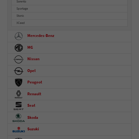
Sorento
Sportage
Stonic
XCeed
Mercedes-Benz
MG
Nissan
Opel
Peugeot
Renault
Seat
Skoda
Suzuki