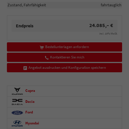
Zustand, Fahrfähigkeit
fahrtauglich
24.085,– €
Endpreis
incl. 19% MwSt.
Bestellunterlagen anfordern
Kontaktieren Sie mich
Angebot ausdrucken und Konfiguration speichern
Cupra
Dacia
Ford
Hyundai