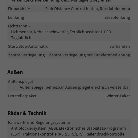
Verkehrzeichenerkennung, Geschwindigkeitsbegrenzer
Einparkhilfe
Park Distance Control hinten, Rückfahrkamera
Lenkung
Servolenkung
Lichttechnik
Lichtsensor, Nebelscheinwerfer, Fernlichtassistent, LED-
Tagfahrlicht
Start/Stop-Automatik
vorhanden
Zentralverriegelung
Zentralverriegelung mit Funkfernbedienung
Außen
Außenspiegel
Außenspiegel beheizbar, Außenspiegel elektrisch verstellbar
Herstellerpaket
Winter-Paket
Räder & Technik
Fahrwerk- und Regelungssysteme
Antiblockiersystem (ABS), Elektronisches Stabilitäts-Programm
(ESP), Traktionskontrolle (ASR/CTS/ETS), Reifendruckkontrolle