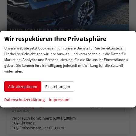
Wir respektieren Ihre Privatsphäre
Unsere Website setzt Cookies ein, um unsere Dienste für Sie bereitzustellen.
Kia Ceed Sportswagon
Hierbei berücksichtigen wir Ihre Auswahl und verarbeiten nur die Daten für
TOP SW AT Top*VollLED*Navi*Shzg*Cam
Marketing, Analytics und Personalisierung, für die Sie uns Ihr Einverständnis
sofort lieferbar
Fahrzeug mit Tageszulassung
geben. Sie können Ihre Einwilligung jederzeit mit Wirkung für die Zukunft
widerrufen.
Fahrzeugnummer
212177
Getriebe
Automatik
Kraftstoff
Benzin
Außenfarbe
Schwarz-Metallic
Alle akzeptieren
Einstellungen
Leistung
103 kW (140 PS)
Kilometerstand
20 km
01.08.2025
Datenschutzerklärung
Impressum
26.585,– €
Details
incl. 19% MwSt.
Verbrauch kombiniert:
6,00 l/100km
CO
-Klasse:
D
2
CO
-Emissionen:
123,00 g/km
2