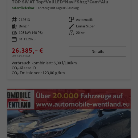
TOP SW AT Top*VollLED*Navi*Shzg*Cam*Alu
sofort lieferbar
Fahrzeug mit Tageszulassung
Fahrzeugnummer
212613
Getriebe
Automatik
Kraftstoff
Benzin
Außenfarbe
Lunar Silber
Leistung
103 kW (140 PS)
Kilometerstand
20 km
01.11.2025
26.385,– €
Details
incl. 19% MwSt.
Verbrauch kombiniert:
6,00 l/100km
CO
-Klasse:
D
2
CO
-Emissionen:
123,00 g/km
2