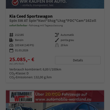
Kia Ceed Sportswagon
Spin SW AT Spin*Navi*Shzg*Lhzg*PDC*Cam*16Zoll
sofort lieferbar
Fahrzeug mit Tageszulassung
Fahrzeugnummer
212185
Getriebe
Automatik
Kraftstoff
Benzin
Außenfarbe
penta grau
Leistung
103 kW (140 PS)
Kilometerstand
20 km
01.03.2026
25.085,– €
Details
incl. 19% MwSt.
Verbrauch kombiniert:
6,00 l/100km
CO
-Klasse:
D
2
CO
-Emissionen:
132,00 g/km
2