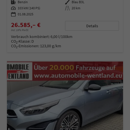
Kraftstoff
Benzin
Außenfarbe
Blau B3L
Leistung
103 kW (140 PS)
Kilometerstand
20 km
01.08.2025
26.585,– €
Details
incl. 19% MwSt.
Verbrauch kombiniert:
6,00 l/100km
CO
-Klasse:
D
2
CO
-Emissionen:
123,00 g/km
2