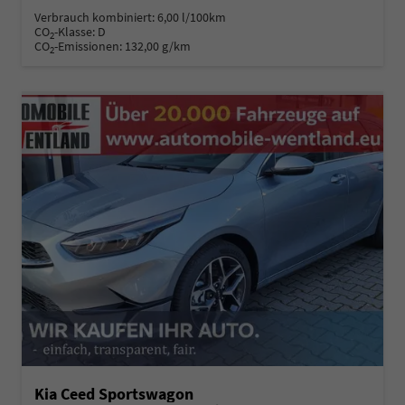
Verbrauch kombiniert:
6,00 l/100km
CO
-Klasse:
D
2
CO
-Emissionen:
132,00 g/km
2
Kia Ceed Sportswagon