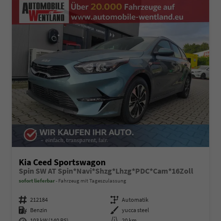
Kia Ceed Sportswagon
Spin SW AT Spin*Navi*Shzg*Lhzg*PDC*Cam*16Zoll
sofort lieferbar
Fahrzeug mit Tageszulassung
Fahrzeugnummer
212184
Getriebe
Automatik
Kraftstoff
Benzin
Außenfarbe
yucca steel
Leistung
103 kW (140 PS)
Kilometerstand
20 km