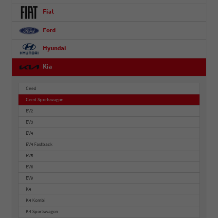
Fiat
Ford
Hyundai
Kia
Ceed
Ceed Sportswagon
EV2
EV3
EV4
EV4 Fastback
EV5
EV6
EV9
K4
K4 Kombi
K4 Sportswagon