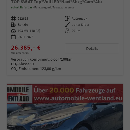
TOP SW AT Top*VollLED*Navi*Shzg*Cam*Alu
sofort lieferbar
Fahrzeug mit Tageszulassung
Fahrzeugnummer
212613
Getriebe
Automatik
Kraftstoff
Benzin
Außenfarbe
Lunar Silber
Leistung
103 kW (140 PS)
Kilometerstand
20 km
01.11.2025
26.385,– €
Details
incl. 19% MwSt.
Verbrauch kombiniert:
6,00 l/100km
CO
-Klasse:
D
2
CO
-Emissionen:
123,00 g/km
2