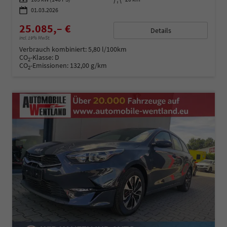
01.03.2026
25.085,– €
Details
incl. 19% MwSt.
Verbrauch kombiniert:
5,80 l/100km
CO
-Klasse:
D
2
CO
-Emissionen:
132,00 g/km
2