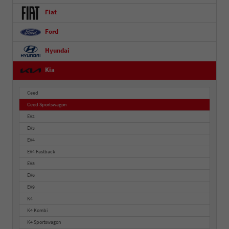
Fiat
Ford
Hyundai
Kia
Ceed
Ceed Sportswagon
EV2
EV3
EV4
EV4 Fastback
EV5
EV6
EV9
K4
K4 Kombi
K4 Sportswagon