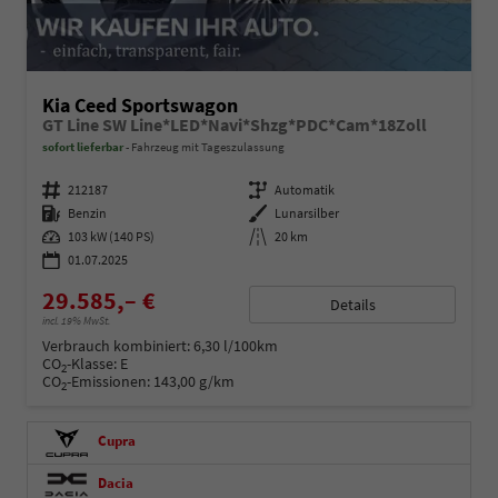
Kia Ceed Sportswagon
GT Line SW Line*LED*Navi*Shzg*PDC*Cam*18Zoll
sofort lieferbar
Fahrzeug mit Tageszulassung
Fahrzeugnummer
212187
Getriebe
Automatik
Kraftstoff
Benzin
Außenfarbe
Lunarsilber
Leistung
103 kW (140 PS)
Kilometerstand
20 km
01.07.2025
29.585,– €
Details
incl. 19% MwSt.
Verbrauch kombiniert:
6,30 l/100km
CO
-Klasse:
E
2
CO
-Emissionen:
143,00 g/km
2
Cupra
Dacia