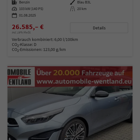
Kraftstoff
Benzin
Außenfarbe
Blau B3L
Leistung
103 kW (140 PS)
Kilometerstand
20 km
01.08.2025
26.585,– €
Details
incl. 19% MwSt.
Verbrauch kombiniert:
6,00 l/100km
CO
-Klasse:
D
2
CO
-Emissionen:
123,00 g/km
2