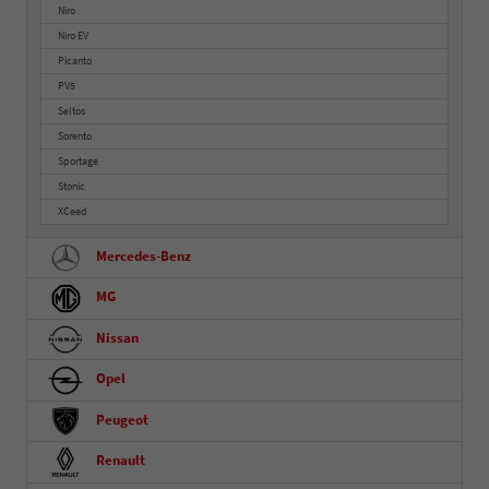
Niro
Niro EV
Picanto
PV5
Seltos
Sorento
Sportage
Stonic
XCeed
Mercedes-Benz
MG
Nissan
Opel
Peugeot
Renault