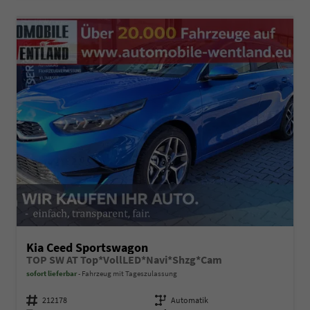
Kia Ceed Sportswagon
TOP SW AT Top*VollLED*Navi*Shzg*Cam
sofort lieferbar
Fahrzeug mit Tageszulassung
Fahrzeugnummer
212178
Getriebe
Automatik