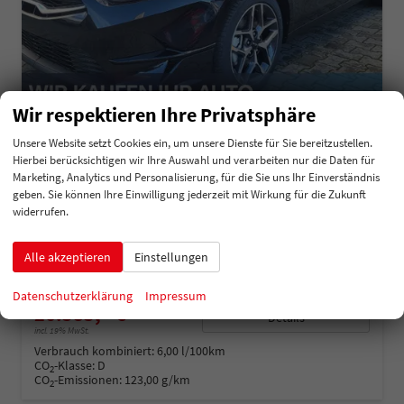
Wir respektieren Ihre Privatsphäre
Unsere Website setzt Cookies ein, um unsere Dienste für Sie bereitzustellen.
Kia Ceed Sportswagon
Hierbei berücksichtigen wir Ihre Auswahl und verarbeiten nur die Daten für
TOP SW AT Top*VollLED*Navi*Shzg*Cam
Marketing, Analytics und Personalisierung, für die Sie uns Ihr Einverständnis
sofort lieferbar
Fahrzeug mit Tageszulassung
geben. Sie können Ihre Einwilligung jederzeit mit Wirkung für die Zukunft
widerrufen.
Fahrzeugnummer
212177
Getriebe
Automatik
Kraftstoff
Benzin
Außenfarbe
Schwarz-Metallic
Alle akzeptieren
Einstellungen
Leistung
103 kW (140 PS)
Kilometerstand
20 km
01.08.2025
Datenschutzerklärung
Impressum
26.585,– €
Details
incl. 19% MwSt.
Verbrauch kombiniert:
6,00 l/100km
CO
-Klasse:
D
2
CO
-Emissionen:
123,00 g/km
2