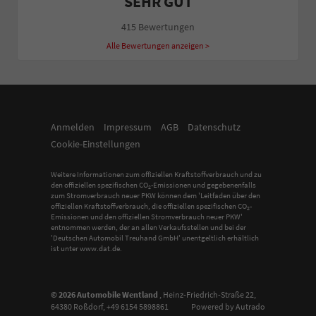
SEHR GUT
415 Bewertungen
Alle Bewertungen anzeigen >
Anmelden
Impressum
AGB
Datenschutz
Cookie-Einstellungen
Weitere Informationen zum offiziellen Kraftstoffverbrauch und zu
den offiziellen spezifischen CO
-Emissionen und gegebenenfalls
2
zum Stromverbrauch neuer PKW können dem 'Leitfaden über den
offiziellen Kraftstoffverbrauch, die offiziellen spezifischen CO
-
2
Emissionen und den offiziellen Stromverbrauch neuer PKW'
entnommen werden, der an allen Verkaufsstellen und bei der
'Deutschen Automobil Treuhand GmbH' unentgeltlich erhältlich
ist unter www.dat.de.
© 2026
Automobile Wentland
,
Heinz-Friedrich-Straße 22
,
64380
Roßdorf,
+49 6154 5898861
Powered by Autrado