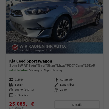
Kia Ceed Sportswagon
Spin SW AT Spin*Navi*Shzg*Lhzg*PDC*Cam*16Zoll
sofort lieferbar
Fahrzeug mit Tageszulassung
Fahrzeugnummer
215516
Getriebe
Automatik
Kraftstoff
Benzin
Außenfarbe
Lunarsilber
Leistung
103 kW (140 PS)
Kilometerstand
20 km
01.03.2026
25.085,– €
Details
incl. 19% MwSt.