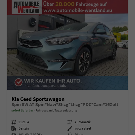
Kia Ceed Sportswagon
Spin SW AT Spin*Navi*Shzg*Lhzg*PDC*Cam*16Zoll
sofort lieferbar
Fahrzeug mit Tageszulassung
Fahrzeugnummer
212184
Getriebe
Automatik
Kraftstoff
Benzin
Außenfarbe
yucca steel
Leistung
103 kW (140 PS)
Kilometerstand
20 km