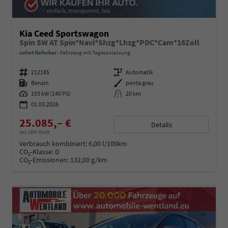
Kia Ceed Sportswagon
Spin SW AT Spin*Navi*Shzg*Lhzg*PDC*Cam*16Zoll
sofort lieferbar
Fahrzeug mit Tageszulassung
Fahrzeugnummer
212185
Getriebe
Automatik
Kraftstoff
Benzin
Außenfarbe
penta grau
Leistung
103 kW (140 PS)
Kilometerstand
20 km
01.03.2026
25.085,– €
Details
incl. 19% MwSt.
Verbrauch kombiniert:
6,00 l/100km
CO
-Klasse:
D
2
CO
-Emissionen:
132,00 g/km
2