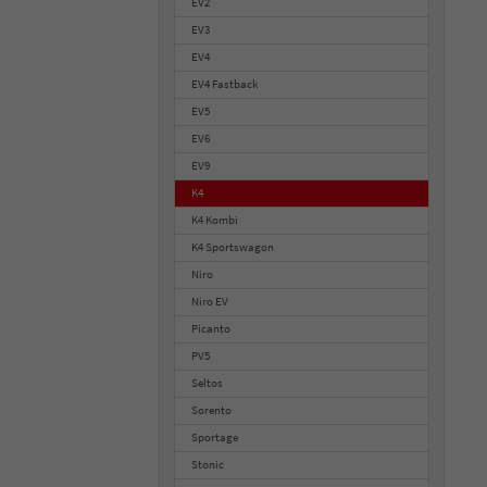
EV2
EV3
EV4
EV4 Fastback
EV5
EV6
EV9
K4
K4 Kombi
K4 Sportswagon
Niro
Niro EV
Picanto
PV5
Seltos
Sorento
Sportage
Stonic