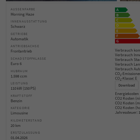
AUSSENFARBE
Morning Haze
INNENAUSSTATTUNG
Schwarz
GETRIEBE
Automatik
ANTRIEBSACHSE
Verbrauch kom
Frontantrieb
Verbrauch Inn
SCHADSTOFFKLASSE
Verbrauch Sta
Euro 6
Verbrauch Lan
Verbrauch Aut
HUBRAUM
CO
-Emissione
2
1.598 ccm
CO
-Klasse:
E
2
LEISTUNG
Download
110 kW (150 PS)
Energiekosten 
KRAFTSTOFF
CO2 Kosten (ni
Benzin
CO2 Kosten (mi
CO2 Kosten (h
KATEGORIE
Jahressteuer:
1
Limousine
KILOMETERSTAND
20 km
ERSTZULASSUNG
01.04.2026