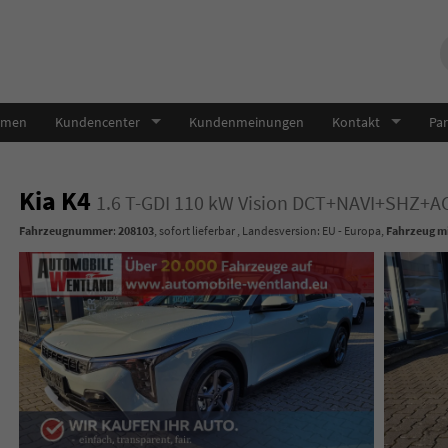
hmen
Kundencenter
Kundenmeinungen
Kontakt
Par
Kia K4
1.6 T-GDI 110 kW Vision DCT+NAVI+SHZ
Fahrzeugnummer
:
208103
,
sofort lieferbar
, Landesversion: EU - Europa,
Fahrzeug mi