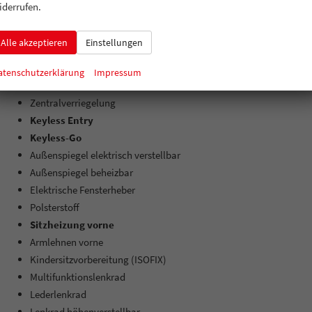
iderrufen.
Seiten-Airbags
Kopf-Airbags
Alle akzeptieren
Einstellungen
Sonstige Airbags
atenschutzerklärung
Impressum
INNENAUSSTATTUNG UND KOMFORT:
Zentralverriegelung
Keyless Entry
Keyless-Go
Außenspiegel elektrisch verstellbar
Außenspiegel beheizbar
Elektrische Fensterheber
Polsterstoff
Sitzheizung vorne
Armlehnen vorne
Kindersitzvorbereitung (ISOFIX)
Multifunktionslenkrad
Lederlenkrad
Lenkrad höhenverstellbar