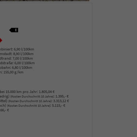
biniert:
6,90 l/100km
enstadt:
8,90 l/100km
dtrand:
7,00 l/100km
dstraße:
6,00 l/100km
obahn:
6,80 l/100km
n:
155,00 g/km
bei 15.000 km pro Jahr:
1.805,04 €
edrig)
:
1.395,- €
(Kosten Durchschnitt 10 Jahre)
ttel)
:
3.313,12 €
(Kosten Durchschnitt 10 Jahre)
och)
:
5.115,- €
(Kosten Durchschnitt 10 Jahre)
66,- €