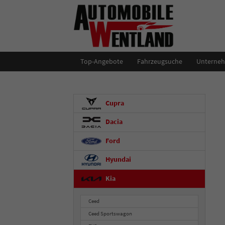
Top-Angebote
Fahrzeugsuche
Unterne
Cupra
Dacia
Ford
Hyundai
Kia
Ceed
Ceed Sportswagon