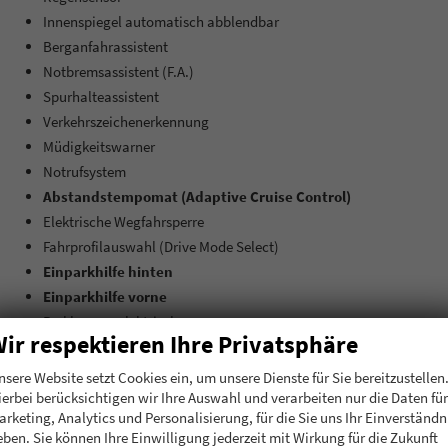
Innenspiegel automatisch abblendbar
Berganfahrassistent
Notbremsassistent (F.A.)
Spurhalteassistent
Verkehrszeichenerkennung
Müdigkeitswarner
Notrufsystem
Abstandstempomat (Adaptive Cruise Control)
Elektrische Wegfahrsperre
Fahrprofilauswahl (Drive Mode Select)
Einparkhilfe hinten
Einparkhilfe vorne
Parkbremse elektrisch
ir respektieren Ihre Privatsphäre
Rückfahrkamera
Fahrer-/Beifahrer Airbag
nsere Website setzt Cookies ein, um unsere Dienste für Sie bereitzustellen
Fahrer Airbag
ierbei berücksichtigen wir Ihre Auswahl und verarbeiten nur die Daten für
arketing, Analytics und Personalisierung, für die Sie uns Ihr Einverständn
Beifahrer-Airbag ausschaltbar
eben. Sie können Ihre Einwilligung jederzeit mit Wirkung für die Zukunft
Beifahrer-Airbag