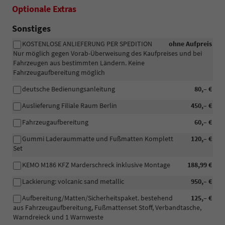
Optionale Extras
Sonstiges
KOSTENLOSE ANLIEFERUNG PER SPEDITION
ohne Aufpreis
Nur möglich gegen Vorab-Überweisung des Kaufpreises und bei
Fahrzeugen aus bestimmten Ländern. Keine
Fahrzeugaufbereitung möglich
deutsche Bedienungsanleitung
80,– €
Auslieferung Filiale Raum Berlin
450,– €
Fahrzeugaufbereitung
60,– €
Gummi Laderaummatte und Fußmatten Komplett
120,– €
Set
KEMO M186 KFZ Marderschreck inklusive Montage
188,99 €
Lackierung: volcanic sand metallic
950,– €
Aufbereitung/Matten/Sicherheitspaket. bestehend
125,– €
aus Fahrzeugaufbereitung, Fußmattenset Stoff, Verbandtasche,
Warndreieck und 1 Warnweste