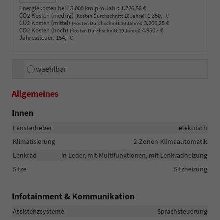
Energiekosten bei 15.000 km pro Jahr:
1.726,56 €
CO2 Kosten (niedrig)
:
1.350,- €
(Kosten Durchschnitt 10 Jahre)
CO2 Kosten (mittel)
:
3.206,25 €
(Kosten Durchschnitt 10 Jahre)
CO2 Kosten (hoch)
:
4.950,- €
(Kosten Durchschnitt 10 Jahre)
Jahressteuer:
154,- €
waehlbar
Allgemeines
Innen
Fensterheber
elektrisch
Klimatisierung
2-Zonen-Klimaautomatik
Lenkrad
in Leder, mit Multifunktionen, mit Lenkradheizung
Sitze
Sitzheizung
Infotainment & Kommunikation
Assistenzsysteme
Sprachsteuerung