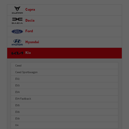
Cupra
Dacia
Ford
Hyundai
Kia
Ceed
Ceed Sportswagon
EV2
EV3
EV4
EV4 Fastback
EV5
EV6
EV9
K4