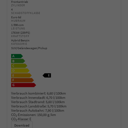
Frontantrieb
ZYLINDER
4
SCHADSTOFFKLASSE
Euro 6d
HUBRAUM
1.598 ccm
LEISTUNG
176 kW (239 PS)
KRAFTSTOFF
Hybrid Benzin
KATEGORIE
SUV/Geländewagen/Pickup
Verbrauch kombiniert:
6,60 l/100km
Verbrauch Innenstadt:
6,70 l/100km
Verbrauch Stadtrand:
5,60 l/100km
Verbrauch Landstraße:
5,70 l/100km
Verbrauch Autobahn:
7,90 l/100km
CO
-Emissionen:
150,00 g/km
2
CO
-Klasse:
E
2
Download