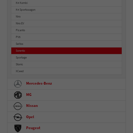
K4 Kombi
K4 Sportswagon
Niro
Niro EV
Picanto
PV5
Seltos
Sorento
Sportage
Stonic
XCeed
Mercedes-Benz
MG
Nissan
Opel
Peugeot