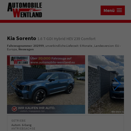
Menü
Kia Sorento
1.6 T-GDI Hybrid HEV 239 Comfort
Fahrzeugnummer
:
202999
, unverbindliche Lieferzeit:
6 Monate
, Landesversion: EU -
Europa,
Neuwagen
GETRIEBE
Autom. 6-Gang
ANTRIEBSACHSE