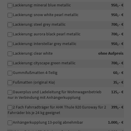
Lackierung: mineral blue metallic
950,– €
Lackierung: snow white pearl metallic
950,– €
Lackierung: steel grey metallic
700,– €
Lackierung: aurora black pearl metallic
700,– €
Lackierung: interstellar grey metallic
950,– €
Lackierung: clear white
ohne Aufpreis
Lackierung: cityscape green metallic
700,– €
Gummifußmatten 4-Teilig
60,– €
Fußmatten (original Kia)
35,– €
Dauerplus und Ladeleitung für Wohnwagenbetrieb
125,– €
nur in Verbindung mit Anhängerkupplung
2 Fach Fahrradträger für AHK Thule 920 Euroway für 2
399,– €
Fahrräder bis je 24 kg geeignet
Anhängerkupplung 13-polig abnehmbar
1.000,– €