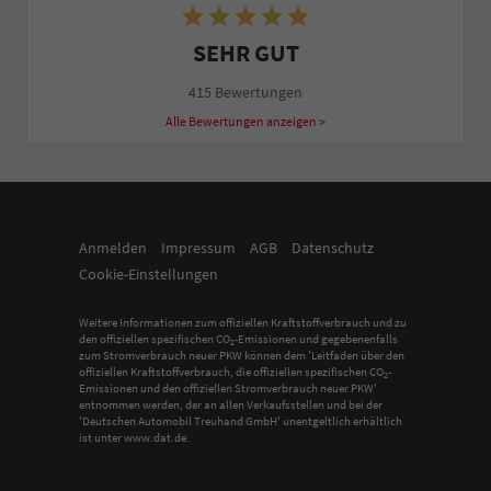
SEHR GUT
415 Bewertungen
Alle Bewertungen anzeigen >
Anmelden
Impressum
AGB
Datenschutz
Cookie-Einstellungen
Weitere Informationen zum offiziellen Kraftstoffverbrauch und zu
den offiziellen spezifischen CO
-Emissionen und gegebenenfalls
2
zum Stromverbrauch neuer PKW können dem 'Leitfaden über den
offiziellen Kraftstoffverbrauch, die offiziellen spezifischen CO
-
2
Emissionen und den offiziellen Stromverbrauch neuer PKW'
entnommen werden, der an allen Verkaufsstellen und bei der
'Deutschen Automobil Treuhand GmbH' unentgeltlich erhältlich
ist unter www.dat.de.