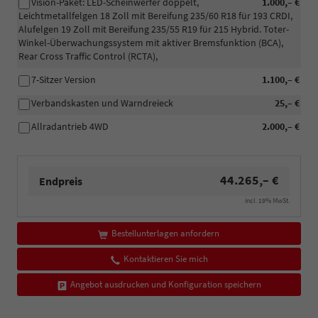
Vision-Paket: LED-Scheinwerfer doppelt,
1.000,– €
Leichtmetallfelgen 18 Zoll mit Bereifung 235/60 R18 für 193 CRDI,
Alufelgen 19 Zoll mit Bereifung 235/55 R19 für 215 Hybrid. Toter-
Winkel-Überwachungssystem mit aktiver Bremsfunktion (BCA),
Rear Cross Traffic Control (RCTA),
7-Sitzer Version
1.100,– €
Verbandskasten und Warndreieck
25,– €
Allradantrieb 4WD
2.000,– €
44.265,– €
Endpreis
incl. 19% MwSt.
Bestellunterlagen anfordern
Kontaktieren Sie mich
Angebot ausdrucken und Konfiguration speichern