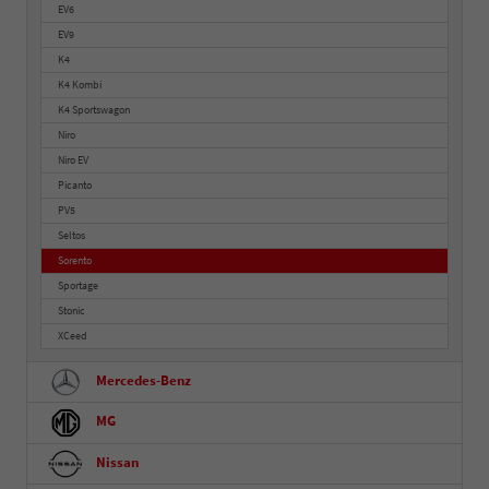
EV6
EV9
K4
K4 Kombi
K4 Sportswagon
Niro
Niro EV
Picanto
PV5
Seltos
Sorento
Sportage
Stonic
XCeed
Mercedes-Benz
MG
Nissan