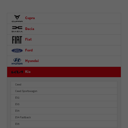
Cupra
Dacia
Fiat
Ford
Hyundai
Kia
Ceed
Ceed Sportswagon
EV2
EV3
EV4
EV4 Fastback
EV5