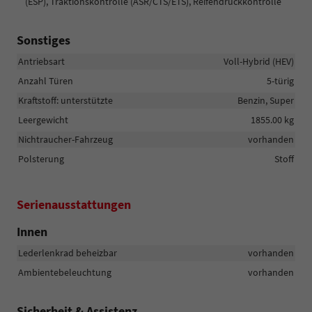
(ESP), Traktionskontrolle (ASR/CTS/ETS), Reifendruckkontrolle
Sonstiges
Antriebsart
Voll-Hybrid (HEV)
Anzahl Türen
5-türig
Kraftstoff: unterstützte
Benzin, Super
Leergewicht
1855.00 kg
Nichtraucher-Fahrzeug
vorhanden
Polsterung
Stoff
Serienausstattungen
Innen
Lederlenkrad beheizbar
vorhanden
Ambientebeleuchtung
vorhanden
Sicherheit & Assistenz