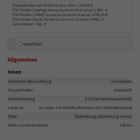
Energiekosten bei 15.000 km pro Jahr:
1.726,56 €
CO2 Kosten (niedrig)
:
1.350,- €
(Kosten Durchschnitt 10 Jahre)
CO2 Kosten (mittel)
:
3.206,25 €
(Kosten Durchschnitt 10 Jahre)
CO2 Kosten (hoch)
:
4.950,- €
(Kosten Durchschnitt 10 Jahre)
Jahressteuer:
154,- €
waehlbar
Allgemeines
Innen
Ambiente-Beleuchtung
vorhanden
Fensterheber
elektrisch
Klimatisierung
2-Zonen-Klimaautomatik
Lenkrad
in Leder, mit Multifunktionen, mit Lenkradheizung
Sitze
Sitzheizung, Sitzheizung hinten
Sitze: Lordosenstütze
Fahrer