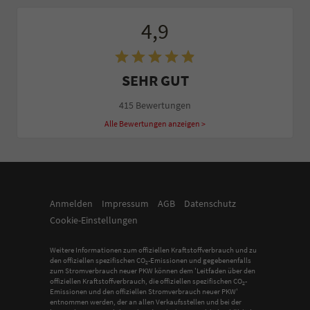
4,9
SEHR GUT
415 Bewertungen
Alle Bewertungen anzeigen >
Anmelden
Impressum
AGB
Datenschutz
Cookie-Einstellungen
Weitere Informationen zum offiziellen Kraftstoffverbrauch und zu
den offiziellen spezifischen CO
-Emissionen und gegebenenfalls
2
zum Stromverbrauch neuer PKW können dem 'Leitfaden über den
offiziellen Kraftstoffverbrauch, die offiziellen spezifischen CO
-
2
Emissionen und den offiziellen Stromverbrauch neuer PKW'
entnommen werden, der an allen Verkaufsstellen und bei der