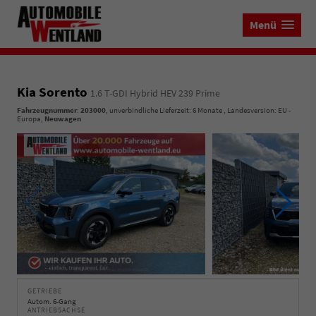
Menü
Kia Sorento
1.6 T-GDI Hybrid HEV 239 Prime
Fahrzeugnummer
:
203000
, unverbindliche Lieferzeit:
6 Monate
, Landesversion: EU -
Europa,
Neuwagen
GETRIEBE
Autom. 6-Gang
ANTRIEBSACHSE