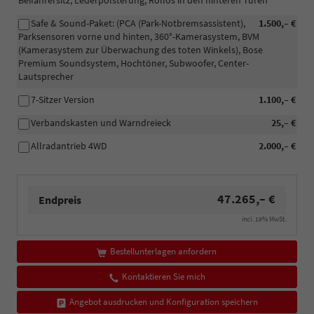
Beifahrersitz, Lederpolsterung, Rollos in den hinteren Türen
Safe & Sound-Paket: (PCA (Park-Notbremsassistent),
1.500,– €
Parksensoren vorne und hinten, 360°-Kamerasystem, BVM
(Kamerasystem zur Überwachung des toten Winkels), Bose
Premium Soundsystem, Hochtöner, Subwoofer, Center-
Lautsprecher
7-Sitzer Version
1.100,– €
Verbandskasten und Warndreieck
25,– €
Allradantrieb 4WD
2.000,– €
47.265,– €
Endpreis
incl. 19% MwSt.
Bestellunterlagen anfordern
Kontaktieren Sie mich
Angebot ausdrucken und Konfiguration speichern