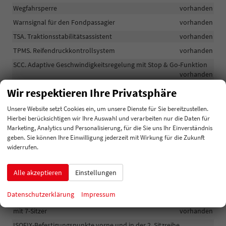
Wegfahrsperre
vorhanden
Warnsignal für den Fondpassagier
vorhanden
TSA. Traktionsstabilitätsassistent
vorhanden
TPMS. Reifendruckkontrollsystem
vorhanden
SCC. Adaptive Geschwindigkeitsregelung mit Stop & Go-Funktion
vorhanden
Servolenkung
vorhanden
Wir respektieren Ihre Privatsphäre
Parksensoren vorne und hinten
vorhanden
Unsere Website setzt Cookies ein, um unsere Dienste für Sie bereitzustellen.
RCTA. Rear Cross Traffic Control
vorhanden
Hierbei berücksichtigen wir Ihre Auswahl und verarbeiten nur die Daten für
Marketing, Analytics und Personalisierung, für die Sie uns Ihr Einverständnis
LKAS. Spurhalteassistent
vorhanden
geben. Sie können Ihre Einwilligung jederzeit mit Wirkung für die Zukunft
MCB. Sekundärer Kollisionsvermeidungsassistent
vorhanden
widerrufen.
Mittelairbag vorne
vorhanden
Alle akzeptieren
Einstellungen
LED-Nebelschlussleuchte
vorhanden
LFA. Spurfolgeassistent (Lane Following Assist)
vorhanden
Datenschutzerklärung
Impressum
ISOFIX-Befestigungspunkte in der 3. Sitzreihe. Nur in Kombination
mit 7-Sitzer
vorhanden
ISOFIX-Befestigungspunkte vorne und in der 2. Sitzreihe