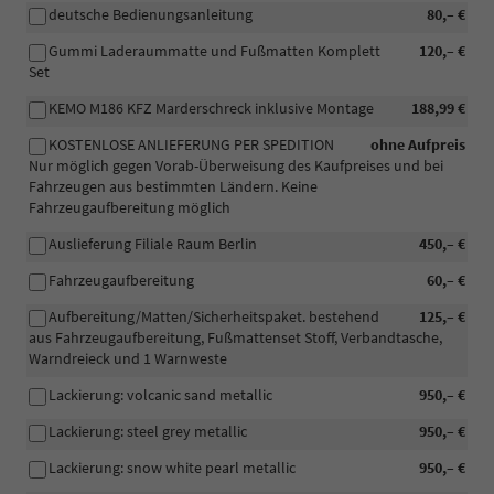
deutsche Bedienungsanleitung
80,– €
Gummi Laderaummatte und Fußmatten Komplett
120,– €
Set
KEMO M186 KFZ Marderschreck inklusive Montage
188,99 €
KOSTENLOSE ANLIEFERUNG PER SPEDITION
ohne Aufpreis
Nur möglich gegen Vorab-Überweisung des Kaufpreises und bei
Fahrzeugen aus bestimmten Ländern. Keine
Fahrzeugaufbereitung möglich
Auslieferung Filiale Raum Berlin
450,– €
Fahrzeugaufbereitung
60,– €
Aufbereitung/Matten/Sicherheitspaket. bestehend
125,– €
aus Fahrzeugaufbereitung, Fußmattenset Stoff, Verbandtasche,
Warndreieck und 1 Warnweste
Lackierung: volcanic sand metallic
950,– €
Lackierung: steel grey metallic
950,– €
Lackierung: snow white pearl metallic
950,– €