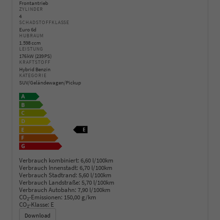
Frontantrieb
ZYLINDER
4
SCHADSTOFFKLASSE
Euro 6d
HUBRAUM
1.598 ccm
LEISTUNG
176 kW (239 PS)
KRAFTSTOFF
Hybrid Benzin
KATEGORIE
SUV/Geländewagen/Pickup
Verbrauch kombiniert:
6,60 l/100km
Verbrauch Innenstadt:
6,70 l/100km
Verbrauch Stadtrand:
5,60 l/100km
Verbrauch Landstraße:
5,70 l/100km
Verbrauch Autobahn:
7,90 l/100km
CO
-Emissionen:
150,00 g/km
2
CO
-Klasse:
E
2
Download