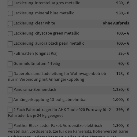
Lackierung: interstellar grey metallic
950,– €
Lackierung: mineral blue metallic
950,– €
Lackierung: clear white
ohne Aufpreis
Lackierung: cityscape green metallic
700,– €
Lackierung: aurora black pearl metallic
700,– €
Fußmatten (original Kia)
35,– €
Gummifußmatten 4-Teilig
60,– €
Dauerplus und Ladeleitung für Wohnwagenbetrieb
125,– €
nur in Verbindung mit Anhängerkupplung
Panorama-Sonnendach
1.250,– €
Anhängerkupplung 13-polig abnehmbar
1.000,– €
2 Fach Fahrradträger für AHK Thule 920 Euroway für 2
399,– €
Fahrräder bis je 24 kg geeignet
Panther Black Leder-Paket: Vordersitze elektrisch
1.300,– €
verstellbar, Lordosenstütze für den Fahrersitz, höhenverstellbarer