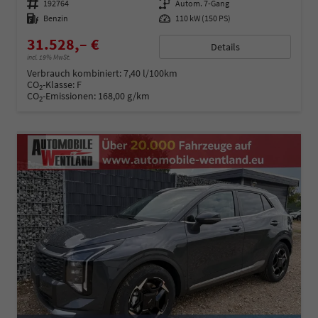
Fahrzeugnummer
192764
Getriebe
Autom. 7-Gang
Kraftstoff
Benzin
Leistung
110 kW (150 PS)
31.528,– €
Details
incl. 19% MwSt.
Verbrauch kombiniert:
7,40 l/100km
CO
-Klasse:
F
2
CO
-Emissionen:
168,00 g/km
2