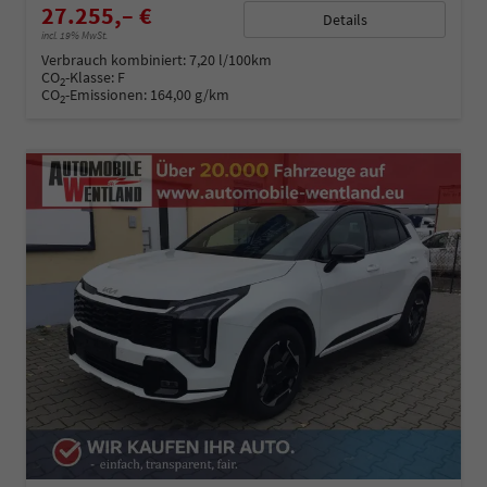
27.255,– €
Details
incl. 19% MwSt.
Verbrauch kombiniert:
7,20 l/100km
CO
-Klasse:
F
2
CO
-Emissionen:
164,00 g/km
2