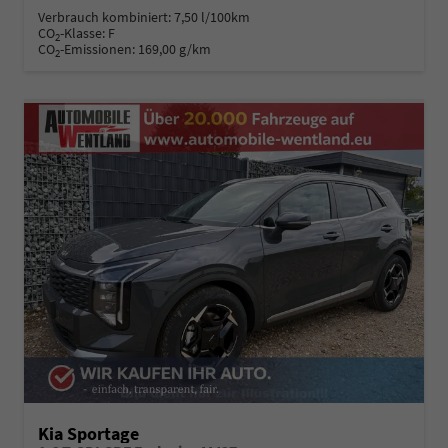
Verbrauch kombiniert:
7,50 l/100km
CO
-Klasse:
F
2
CO
-Emissionen:
169,00 g/km
2
Kia Sportage