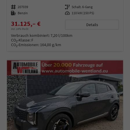
Fahrzeugnummer
207039
Getriebe
Schalt. 6-Gang
Kraftstoff
Benzin
Leistung
110 kW (150 PS)
31.125,– €
Details
incl. 19% MwSt.
Verbrauch kombiniert:
7,20 l/100km
CO
-Klasse:
F
2
CO
-Emissionen:
164,00 g/km
2