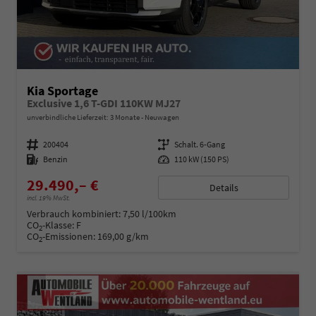
Kia Sportage
Exclusive 1,6 T-GDI 110KW MJ27
unverbindliche Lieferzeit:
3 Monate
Neuwagen
Fahrzeugnummer
200404
Getriebe
Schalt. 6-Gang
Kraftstoff
Benzin
Leistung
110 kW (150 PS)
29.490,– €
Details
incl. 19% MwSt.
Verbrauch kombiniert:
7,50 l/100km
CO
-Klasse:
F
2
CO
-Emissionen:
169,00 g/km
2