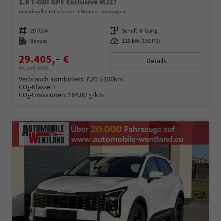
1.6 T-GDI GPF Exclusive MJ27
unverbindliche Lieferzeit:
4 Monate
Neuwagen
Fahrzeugnummer
207034
Getriebe
Schalt. 6-Gang
Kraftstoff
Benzin
Leistung
110 kW (150 PS)
29.405,– €
Details
incl. 19% MwSt.
Verbrauch kombiniert:
7,20 l/100km
CO
-Klasse:
F
2
CO
-Emissionen:
164,00 g/km
2