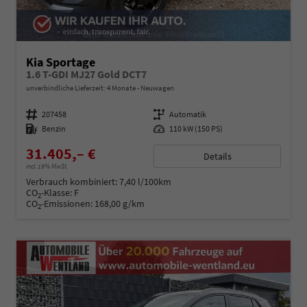
Kia Sportage
1.6 T-GDI MJ27 Gold DCT7
unverbindliche Lieferzeit:
4 Monate
Neuwagen
Fahrzeugnummer
207458
Getriebe
Automatik
Kraftstoff
Benzin
Leistung
110 kW (150 PS)
31.405,– €
Details
incl. 19% MwSt.
Verbrauch kombiniert:
7,40 l/100km
CO
-Klasse:
F
2
CO
-Emissionen:
168,00 g/km
2