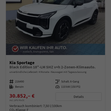
Kia Sportage
Black Edition 18"-LM SHZ v+h 2-Zonen-Klimaauto.
unverbindliche Lieferzeit:
4 Monate
Neuwagen mit Tageszulassung
Fahrzeugnummer
216490
Getriebe
Schalt. 6-Gang
Kraftstoff
Benzin
Leistung
110 kW (150 PS)
30.852,– €
Details
incl. 19% MwSt.
Verbrauch kombiniert:
7,50 l/100km
CO
-Klasse:
F
2