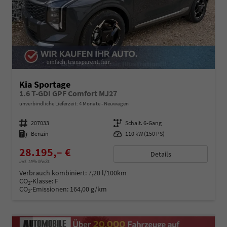
Kia Sportage
1.6 T-GDI GPF Comfort MJ27
unverbindliche Lieferzeit:
4 Monate
Neuwagen
Fahrzeugnummer
207033
Getriebe
Schalt. 6-Gang
Kraftstoff
Benzin
Leistung
110 kW (150 PS)
28.195,– €
Details
incl. 19% MwSt.
Verbrauch kombiniert:
7,20 l/100km
CO
-Klasse:
F
2
CO
-Emissionen:
164,00 g/km
2