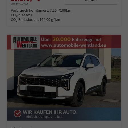
incl. 19% MwSt.
Verbrauch kombiniert:
7,20 l/100km
CO
-Klasse:
F
2
CO
-Emissionen:
164,00 g/km
2