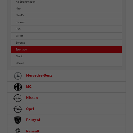
K4 Sportswagon
Niro
Niro EV
Picanto
PV5
Seltos
Sorento
Sportage
Stonic
XCeed
Mercedes-Benz
MG
Nissan
Opel
Peugeot
Renault