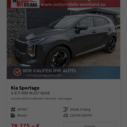
Kia Sportage
1.6 T-GDI MJ27 Gold
unverbindliche Lieferzeit:
4 Monate
Neuwagen
Fahrzeugnummer
207457
Getriebe
Schalt. 6-Gang
Kraftstoff
Benzin
Leistung
110 kW (150 PS)
28.275,– €
Details