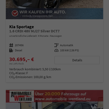
Kia Sportage
1.6 CRDI 48V MJ27 Silver DCT7
unverbindliche Lieferzeit:
4 Monate
Neuwagen
Fahrzeugnummer
207456
Getriebe
Automatik
Kraftstoff
Diesel
Leistung
100 kW (136 PS)
30.695,– €
Details
incl. 19% MwSt.
Verbrauch kombiniert:
5,50 l/100km
CO
-Klasse:
F
2
CO
-Emissionen:
169,00 g/km
2