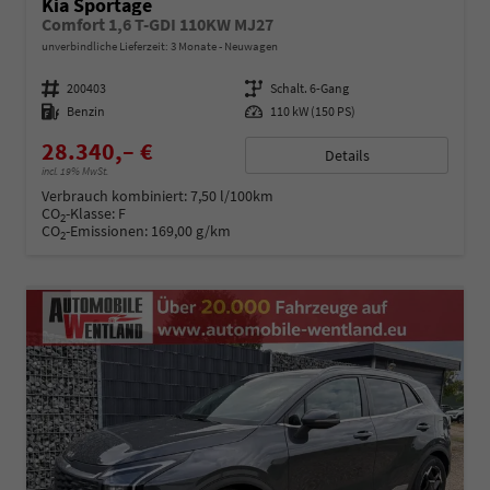
Kia Sportage
Comfort 1,6 T-GDI 110KW MJ27
unverbindliche Lieferzeit:
3 Monate
Neuwagen
Fahrzeugnummer
200403
Getriebe
Schalt. 6-Gang
Kraftstoff
Benzin
Leistung
110 kW (150 PS)
28.340,– €
Details
incl. 19% MwSt.
Verbrauch kombiniert:
7,50 l/100km
CO
-Klasse:
F
2
CO
-Emissionen:
169,00 g/km
2