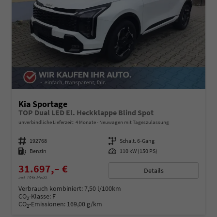
Kia Sportage
TOP Dual LED El. Heckklappe Blind Spot
unverbindliche Lieferzeit:
4 Monate
Neuwagen mit Tageszulassung
Fahrzeugnummer
192768
Getriebe
Schalt. 6-Gang
Kraftstoff
Benzin
Leistung
110 kW (150 PS)
31.697,– €
Details
incl. 19% MwSt.
Verbrauch kombiniert:
7,50 l/100km
CO
-Klasse:
F
2
CO
-Emissionen:
169,00 g/km
2