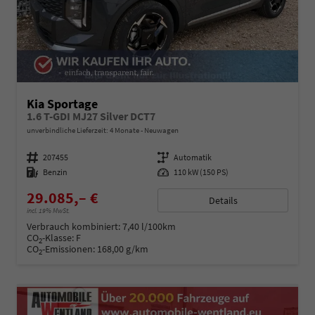
Kia Sportage
1.6 T-GDI MJ27 Silver DCT7
unverbindliche Lieferzeit:
4 Monate
Neuwagen
Fahrzeugnummer
207455
Getriebe
Automatik
Kraftstoff
Benzin
Leistung
110 kW (150 PS)
29.085,– €
Details
incl. 19% MwSt.
Verbrauch kombiniert:
7,40 l/100km
CO
-Klasse:
F
2
CO
-Emissionen:
168,00 g/km
2