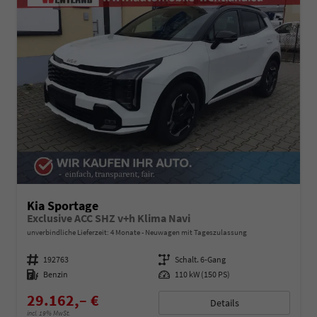
Kia Sportage
Exclusive ACC SHZ v+h Klima Navi
unverbindliche Lieferzeit:
4 Monate
Neuwagen mit Tageszulassung
Fahrzeugnummer
192763
Getriebe
Schalt. 6-Gang
Kraftstoff
Benzin
Leistung
110 kW (150 PS)
29.162,– €
Details
incl. 19% MwSt.