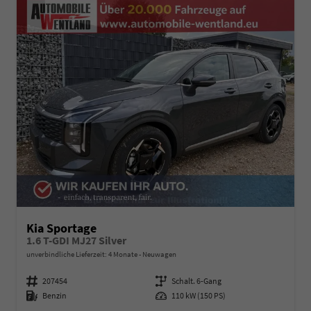
Kia Sportage
1.6 T-GDI MJ27 Silver
unverbindliche Lieferzeit:
4 Monate
Neuwagen
Fahrzeugnummer
207454
Getriebe
Schalt. 6-Gang
Kraftstoff
Benzin
Leistung
110 kW (150 PS)