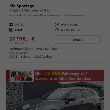
Kia Sportage
Comfort Tempomat Navi
unverbindliche Lieferzeit:
4 Monate
Neuwagen mit Tageszulassung
Fahrzeugnummer
192761
Getriebe
Schalt. 6-Gang
Kraftstoff
Benzin
Leistung
110 kW (150 PS)
27.978,– €
Details
incl. 19% MwSt.
Verbrauch kombiniert:
7,50 l/100km
CO
-Klasse:
F
2
CO
-Emissionen:
169,00 g/km
2