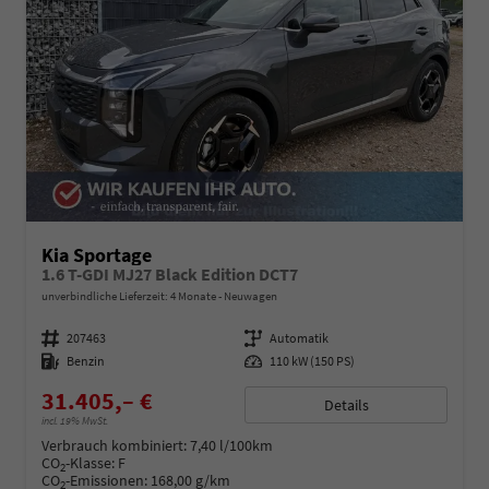
Kia Sportage
1.6 T-GDI MJ27 Black Edition DCT7
unverbindliche Lieferzeit:
4 Monate
Neuwagen
Fahrzeugnummer
207463
Getriebe
Automatik
Kraftstoff
Benzin
Leistung
110 kW (150 PS)
31.405,– €
Details
incl. 19% MwSt.
Verbrauch kombiniert:
7,40 l/100km
CO
-Klasse:
F
2
CO
-Emissionen:
168,00 g/km
2