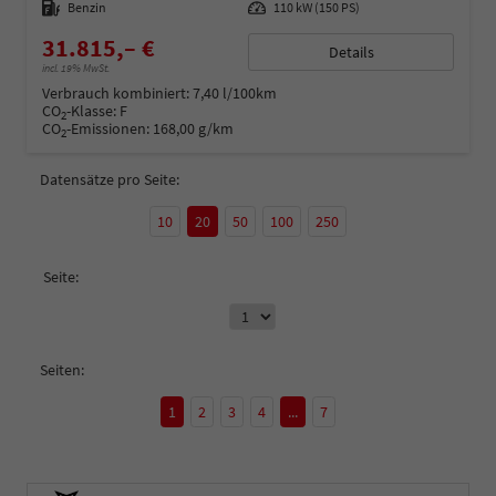
Kraftstoff
Benzin
Leistung
110 kW (150 PS)
31.815,– €
Details
incl. 19% MwSt.
Verbrauch kombiniert:
7,40 l/100km
CO
-Klasse:
F
2
CO
-Emissionen:
168,00 g/km
2
Datensätze pro Seite:
10
20
50
100
250
Seite:
Seiten:
1
2
3
4
...
7