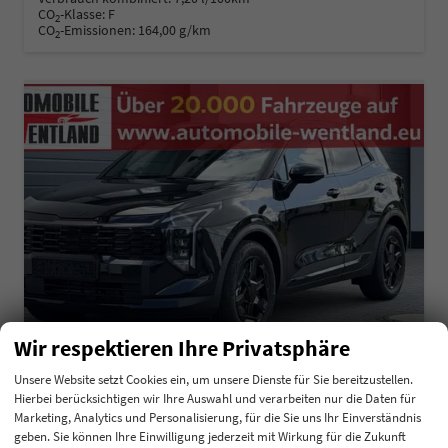
CO
-Klasse:
F
2
CO
-Emissionen:
164,00 g/km
2
Wir respektieren Ihre Privatsphäre
Unsere Website setzt Cookies ein, um unsere Dienste für Sie bereitzustellen.
Hierbei berücksichtigen wir Ihre Auswahl und verarbeiten nur die Daten für
Kia Sportage
Marketing, Analytics und Personalisierung, für die Sie uns Ihr Einverständnis
Black Edition 1,6 T-GDI 110KW MJ27
geben. Sie können Ihre Einwilligung jederzeit mit Wirkung für die Zukunft