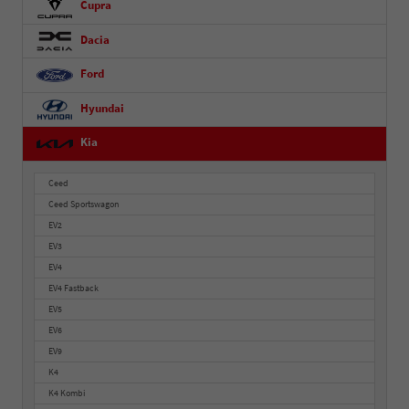
Cupra
Dacia
Ford
Hyundai
Kia
Ceed
Ceed Sportswagon
EV2
EV3
EV4
EV4 Fastback
EV5
EV6
EV9
K4
K4 Kombi