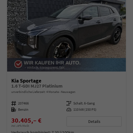
Kia Sportage
1.6 T-GDI MJ27 Platinium
unverbindliche Lieferzeit:
4 Monate
Neuwagen
Fahrzeugnummer
207466
Getriebe
Schalt. 6-Gang
Kraftstoff
Benzin
Leistung
110 kW (150 PS)
30.405,– €
Details
incl. 19% MwSt.
Verbrauch kombiniert:
7,20 l/100km