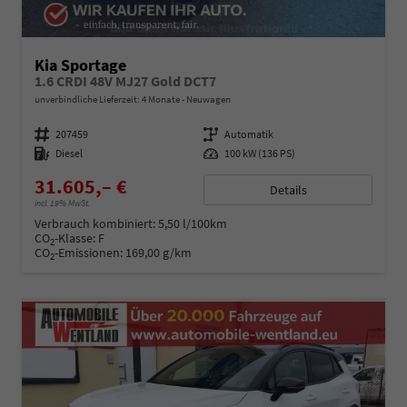
Kia Sportage
1.6 CRDI 48V MJ27 Gold DCT7
unverbindliche Lieferzeit:
4 Monate
Neuwagen
Fahrzeugnummer
207459
Getriebe
Automatik
Kraftstoff
Diesel
Leistung
100 kW (136 PS)
31.605,– €
Details
incl. 19% MwSt.
Verbrauch kombiniert:
5,50 l/100km
CO
-Klasse:
F
2
CO
-Emissionen:
169,00 g/km
2