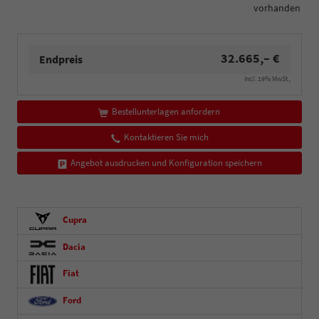
vorhanden
32.665,– €
Endpreis
incl. 19% MwSt.,
Bestellunterlagen anfordern
Kontaktieren Sie mich
Angebot ausdrucken und Konfiguration speichern
Cupra
Dacia
Fiat
Ford