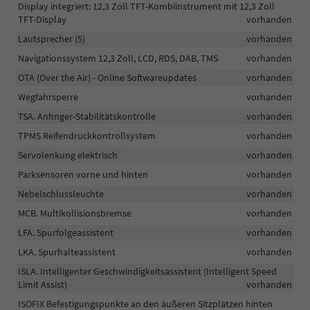
Display integriert: 12,3 Zoll TFT-Kombiinstrument mit 12,3 Zoll
TFT-Display
vorhanden
Lautsprecher (5)
vorhanden
Navigationssystem 12,3 Zoll, LCD, RDS, DAB, TMS
vorhanden
OTA (Over the Air) - Online Softwareupdates
vorhanden
Wegfahrsperre
vorhanden
TSA. Anhnger-Stabilitätskontrolle
vorhanden
TPMS Reifendruckkontrollsystem
vorhanden
Servolenkung elektrisch
vorhanden
Parksensoren vorne und hinten
vorhanden
Nebelschlussleuchte
vorhanden
MCB. Multikollisionsbremse
vorhanden
LFA. Spurfolgeassistent
vorhanden
LKA. Spurhalteassistent
vorhanden
ISLA. Intelligenter Geschwindigkeitsassistent (Intelligent Speed
Limit Assist)
vorhanden
ISOFIX Befestigungspunkte an den äußeren Sitzplätzen hinten