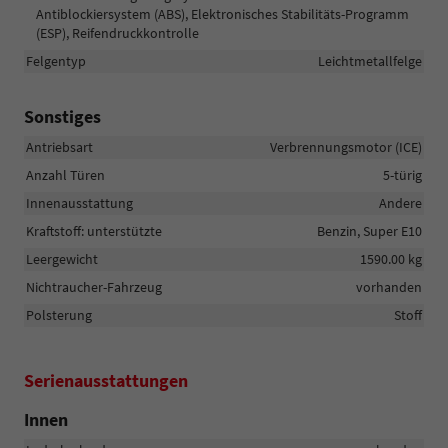
Antiblockiersystem (ABS), Elektronisches Stabilitäts-Programm
(ESP), Reifendruckkontrolle
Felgentyp
Leichtmetallfelge
Sonstiges
Antriebsart
Verbrennungsmotor (ICE)
Anzahl Türen
5-türig
Innenausstattung
Andere
Kraftstoff: unterstützte
Benzin, Super E10
Leergewicht
1590.00 kg
Nichtraucher-Fahrzeug
vorhanden
Polsterung
Stoff
Serienausstattungen
Innen