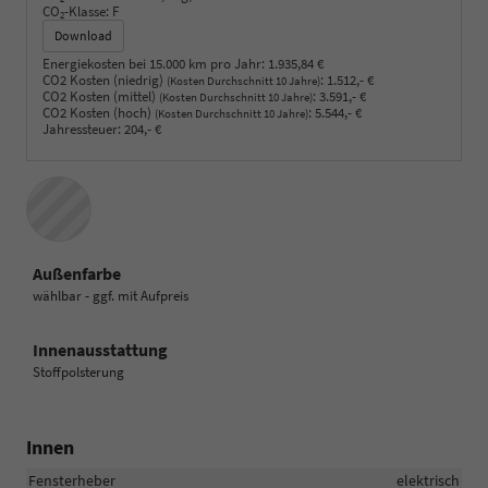
CO
-Klasse:
F
2
Download
Energiekosten bei 15.000 km pro Jahr:
1.935,84 €
CO2 Kosten (niedrig)
:
1.512,- €
(Kosten Durchschnitt 10 Jahre)
CO2 Kosten (mittel)
:
3.591,- €
(Kosten Durchschnitt 10 Jahre)
CO2 Kosten (hoch)
:
5.544,- €
(Kosten Durchschnitt 10 Jahre)
Jahressteuer:
204,- €
Außenfarbe
wählbar - ggf. mit Aufpreis
Innenausstattung
Stoffpolsterung
Innen
Fensterheber
elektrisch