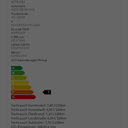
GETRIEBE
Automatik
ANTRIEBSACHSE
Frontantrieb
ZYLINDER
4
SCHADSTOFFKLASSE
Euro 6d-TEMP
HUBRAUM
1.598 ccm
LEISTUNG
110 kW (150 PS)
KRAFTSTOFF
Benzin
KATEGORIE
SUV/Geländewagen/Pickup
Verbrauch kombiniert:
7,40 l/100km
Verbrauch Innenstadt:
9,50 l/100km
Verbrauch Stadtrand:
7,10 l/100km
Verbrauch Landstraße:
6,30 l/100km
Verbrauch Autobahn:
7,70 l/100km
CO
-Emissionen:
168,00 g/km
2