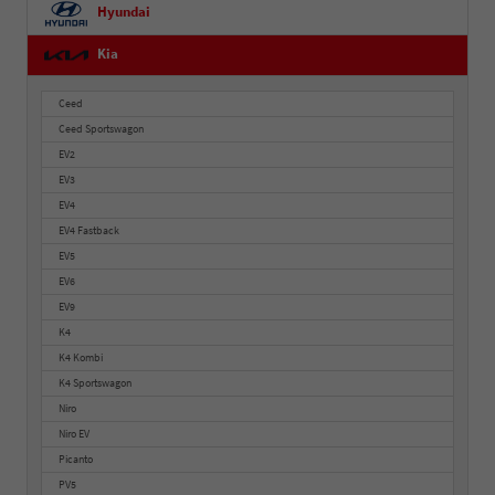
Hyundai
Kia
Ceed
Ceed Sportswagon
EV2
EV3
EV4
EV4 Fastback
EV5
EV6
EV9
K4
K4 Kombi
K4 Sportswagon
Niro
Niro EV
Picanto
PV5