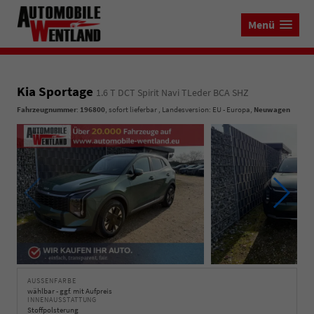
Menü
Kia Sportage
1.6 T DCT Spirit Navi TLeder BCA SHZ
Fahrzeugnummer
:
196800
,
sofort lieferbar
, Landesversion: EU - Europa,
Neuwagen
AUSSENFARBE
wählbar - ggf. mit Aufpreis
INNENAUSSTATTUNG
Stoffpolsterung