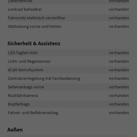
Lederlenkrad
vorhanden
Lenkrad beheizbar
vorhanden
Fahrersitz elektrisch verstellbar
vorhanden
Sitzheizung vorne und hinten
vorhanden
Sicherheit & Assistenz
LED-Tagfahrlicht
vorhanden
Licht- und Regensensor
vorhanden
eCall-Notrufsystem
vorhanden
Zentralverriegelung mit Fernbedienung
vorhanden
Seitenairbags vorne
vorhanden
Rückfahrkamera
vorhanden
Kopfairbags
vorhanden
Fahrer- und Beifahrerairbag
vorhanden
Außen