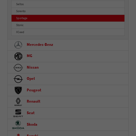
Seltos
Sorento
Sportage
Stonic
XCeed
Mercedes-Benz
MG
Nissan
Opel
Peugeot
Renault
Seat
Skoda
Suzuki