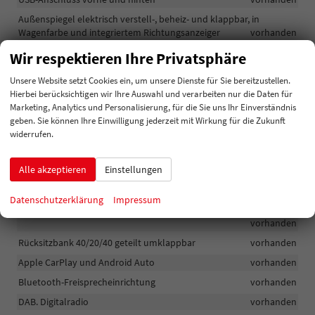
Außenspiegel elektrisch verstell-, beheiz- und klappbar, in
Wagenfarbe und integriertem Richtungsanzeiger
vorhanden
Privacy Glass ab B-Säule
vorhanden
Wir respektieren Ihre Privatsphäre
Heckspoiler silberfarbig
vorhanden
Unsere Website setzt Cookies ein, um unsere Dienste für Sie bereitzustellen.
E-Shift-Getriebe
vorhanden
Hierbei berücksichtigen wir Ihre Auswahl und verarbeiten nur die Daten für
Marketing, Analytics und Personalisierung, für die Sie uns Ihr Einverständnis
Fensterheber vorne und hinten elektrisch bedienbar
vorhanden
geben. Sie können Ihre Einwilligung jederzeit mit Wirkung für die Zukunft
Klimaautomatik 2-Zonen mit Antibeschlagsensor
vorhanden
widerrufen.
Schaltwippen am Lenkrad
vorhanden
Alle akzeptieren
Einstellungen
Beifahrersitz höhenverstellbar
vorhanden
Fahrersitz höhenverstellbar
vorhanden
Datenschutzerklärung
Impressum
Polsterung: Stoff mit Kunstlederapplikationen Saturn Black
vorhanden
Rücksitzbank 40/20/40 geteilt umklappbar
vorhanden
Apple CarPlay und Android Auto
vorhanden
Bluetooth-Freisprecheinrichtung
vorhanden
DAB. Digitalradio
vorhanden