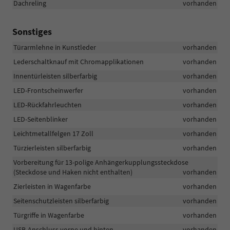
Dachreling
vorhanden
Sonstiges
Türarmlehne in Kunstleder
vorhanden
Lederschaltknauf mit Chromapplikationen
vorhanden
Innentürleisten silberfarbig
vorhanden
LED-Frontscheinwerfer
vorhanden
LED-Rückfahrleuchten
vorhanden
LED-Seitenblinker
vorhanden
Leichtmetallfelgen 17 Zoll
vorhanden
Türzierleisten silberfarbig
vorhanden
Vorbereitung für 13-polige Anhängerkupplungssteckdose
(Steckdose und Haken nicht enthalten)
vorhanden
Zierleisten in Wagenfarbe
vorhanden
Seitenschutzleisten silberfarbig
vorhanden
Türgriffe in Wagenfarbe
vorhanden
USB-Anschluss vorne und hinten
vorhanden