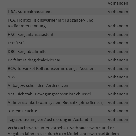
vorhanden
HDA. Autobahnassistent
vorhanden
FCA. Frontkollisionswarner mit Fußgänger- und
Radfahrererkennung
vorhanden
HAC. Berganfahrassistent
vorhanden
ESP (ESC)
vorhanden
DBC. Bergfabfahrhilfe
vorhanden
Beifahrerairbag deaktivierbar
vorhanden
BCA. Totwinkel-Kollisionsvermeidungs- Assistent
vorhanden
ABS
vorhanden
Airbag zwischen den Vordersitzen
vorhanden
Anti-Diebstahl-Bewegungssensor im Schlüssel
vorhanden
Aufmerksamkeitswarnsystem Rücksitz (ohne Sensor)
vorhanden
3. Bremsleuchte
vorhanden
Tageszulassung vor Auslieferung im Ausland!!!
vorhanden
Verbrauchswerte unter Vorbehalt. Verbrauchswerte und PS
Angaben können sich durch den Modelljahreswechsel ändern