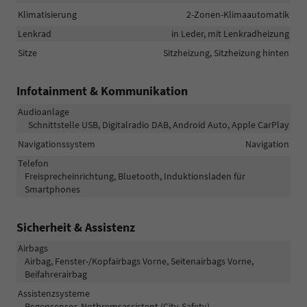
Klimatisierung
2-Zonen-Klimaautomatik
Lenkrad
in Leder, mit Lenkradheizung
Sitze
Sitzheizung, Sitzheizung hinten
Infotainment & Kommunikation
Audioanlage
Schnittstelle USB, Digitalradio DAB, Android Auto, Apple CarPlay
Navigationssystem
Navigation
Telefon
Freisprecheinrichtung, Bluetooth, Induktionsladen für
Smartphones
Sicherheit & Assistenz
Airbags
Airbag, Fenster-/Kopfairbags Vorne, Seitenairbags Vorne,
Beifahrerairbag
Assistenzsysteme
Regensensor, Notbremsassistent (City-Safety),