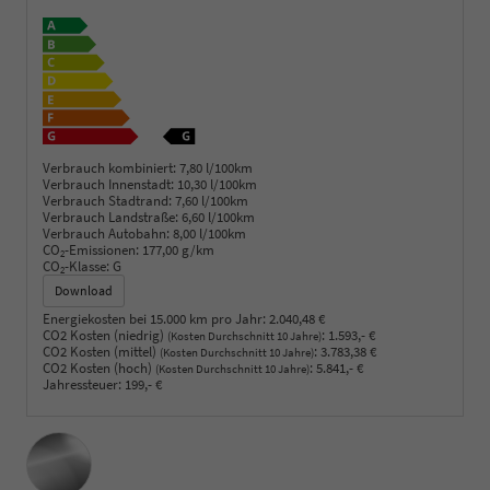
Verbrauch kombiniert:
7,80 l/100km
Verbrauch Innenstadt:
10,30 l/100km
Verbrauch Stadtrand:
7,60 l/100km
Verbrauch Landstraße:
6,60 l/100km
Verbrauch Autobahn:
8,00 l/100km
CO
-Emissionen:
177,00 g/km
2
CO
-Klasse:
G
2
Download
Energiekosten bei 15.000 km pro Jahr:
2.040,48 €
CO2 Kosten (niedrig)
:
1.593,- €
(Kosten Durchschnitt 10 Jahre)
CO2 Kosten (mittel)
:
3.783,38 €
(Kosten Durchschnitt 10 Jahre)
CO2 Kosten (hoch)
:
5.841,- €
(Kosten Durchschnitt 10 Jahre)
Jahressteuer:
199,- €