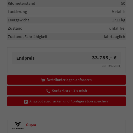
Kilometerstand
50
Lackierung
Metallic
Leergewicht
1712 kg
Zustand
unfallfrei
Zustand, Fahrfähigkeit
fahrtauglich
33.785,– €
Endpreis
incl. 19% MwSt.,
Bestellunterlagen anfordern
Kontaktieren Sie mich
Angebot ausdrucken und Konfiguration speichern
Cupra