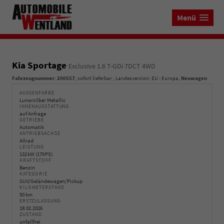
Menü
Kia Sportage
Exclusive 1.6 T-GDi 7DCT 4WD
Fahrzeugnummer
:
200557
,
sofort lieferbar
, Landesversion: EU - Europa,
Neuwagen
AUSSENFARBE
Lunarsilber Metallic
INNENAUSSTATTUNG
auf Anfrage
GETRIEBE
Automatik
ANTRIEBSACHSE
Allrad
LEISTUNG
132 kW (179 PS)
KRAFTSTOFF
Benzin
KATEGORIE
SUV/Geländewagen/Pickup
KILOMETERSTAND
50 km
ERSTZULASSUNG
18.02.2026
ZUSTAND
unfallfrei