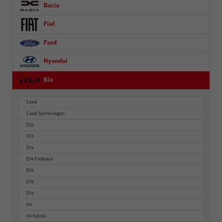
Dacia
Fiat
Ford
Hyundai
Kia
Ceed
Ceed Sportswagon
EV2
EV3
EV4
EV4 Fastback
EV5
EV6
EV9
K4
K4 Kombi