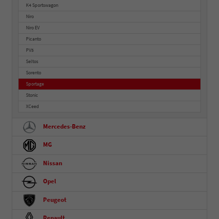
K4 Sportswagon
Niro
Niro EV
Picanto
PV5
Seltos
Sorento
Sportage
Stonic
XCeed
Mercedes-Benz
MG
Nissan
Opel
Peugeot
Renault