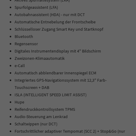
Aktives Spurhaltesystem (LKA)
Spurfolgeassistent (LFA)
Autobahnassistent (HDA) - nur mit DCT
Automatische Entnebelung der Frontscheibe
Schlüsselloser Zugang Smart Key und Startknopf
Bluetooth
Regensensor
Digitales Instrumentendisplay mit 4" Bildschirm
Zweizonen-Klimaautomatik
e-Call
Automatisch abblendbarer Innenspiegel ECM
Integriertes GPS-Navigationssystem mit 12,3" Farb-
Touchscreen + DAB
ISLA (INTELLIGENT SPEED LIMIT ASSIST)
Hupe
Reifendruckkontrollsystem TPMS
Audio-Steuerung am Lenkrad
Schaltwippen (nur DCT)
Fortschrittlicher adaptiver Tempomat (SCC 2) + Stop&Go (nur