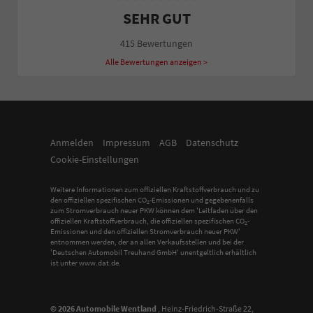
SEHR GUT
415 Bewertungen
Alle Bewertungen anzeigen >
Anmelden
Impressum
AGB
Datenschutz
Cookie-Einstellungen
Weitere Informationen zum offiziellen Kraftstoffverbrauch und zu
den offiziellen spezifischen CO
-Emissionen und gegebenenfalls
2
zum Stromverbrauch neuer PKW können dem 'Leitfaden über den
offiziellen Kraftstoffverbrauch, die offiziellen spezifischen CO
-
2
Emissionen und den offiziellen Stromverbrauch neuer PKW'
entnommen werden, der an allen Verkaufsstellen und bei der
'Deutschen Automobil Treuhand GmbH' unentgeltlich erhältlich
ist unter www.dat.de.
© 2026
Automobile Wentland
,
Heinz-Friedrich-Straße 22
,