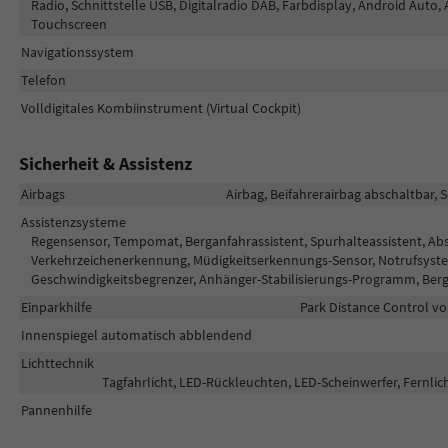
Radio, Schnittstelle USB, Digitalradio DAB, Farbdisplay, Android Auto, 
Touchscreen
Navigationssystem
Telefon
Volldigitales Kombiinstrument (Virtual Cockpit)
Sicherheit & Assistenz
Airbags
Airbag, Beifahrerairbag abschaltbar, 
Assistenzsysteme
Regensensor, Tempomat, Berganfahrassistent, Spurhalteassistent, A
Verkehrzeichenerkennung, Müdigkeitserkennungs-Sensor, Notrufsys
Geschwindigkeitsbegrenzer, Anhänger-Stabilisierungs-Programm, Berg
Einparkhilfe
Park Distance Control vo
Innenspiegel automatisch abblendend
Lichttechnik
Tagfahrlicht, LED-Rückleuchten, LED-Scheinwerfer, Fernlich
Pannenhilfe