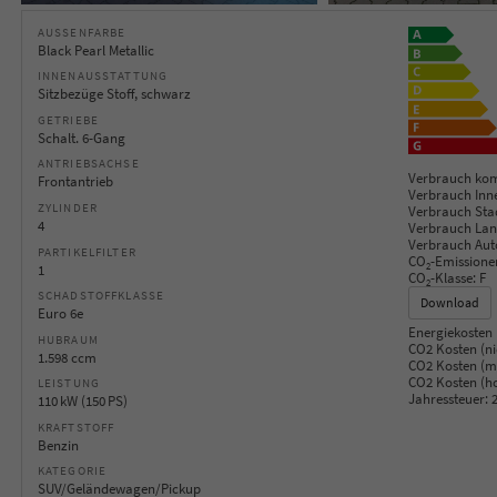
AUSSENFARBE
Black Pearl Metallic
INNENAUSSTATTUNG
Sitzbezüge Stoff, schwarz
GETRIEBE
Schalt. 6-Gang
ANTRIEBSACHSE
Verbrauch kom
Frontantrieb
Verbrauch Inn
ZYLINDER
Verbrauch Sta
4
Verbrauch Lan
Verbrauch Aut
PARTIKELFILTER
CO
-Emissione
2
1
CO
-Klasse:
F
2
SCHADSTOFFKLASSE
Download
Euro 6e
Energiekosten 
HUBRAUM
CO2 Kosten (ni
1.598 ccm
CO2 Kosten (mi
CO2 Kosten (h
LEISTUNG
Jahressteuer:
2
110 kW (150 PS)
KRAFTSTOFF
Benzin
KATEGORIE
SUV/Geländewagen/Pickup