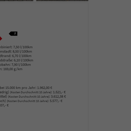
biniert:
7,50 l/100km
enstadt:
8,50 l/100km
dtrand:
6,70 l/100km
dstraße:
6,10 l/100km
obahn:
7,90 l/100km
n:
169,00 g/km
bei 15.000 km pro Jahr:
1.962,00 €
edrig)
:
1.521,- €
(Kosten Durchschnitt 10 Jahre)
ttel)
:
3.612,38 €
(Kosten Durchschnitt 10 Jahre)
och)
:
5.577,- €
(Kosten Durchschnitt 10 Jahre)
07,- €