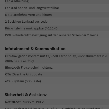
Lenkradheizung
Lenkrad höhen- und längsverstellbar
Mittelarmlehne vorn und hinten
2-Speichen-Lenkrad aus Leder
Rücksitzlehne umklappbar (40:20:40)
ISOFIX-Kindersitzbefestigung auf den äußeren Sitzen der 2. Reihe
Infotainment & Kommunikation
GPS-Navigationssystem mit 12,3 Zoll Farbdisplay, Rückfahrkamera inkl. 
Auto, Apple CarPlay
Bluetooth-Freisprecheinrichtung
OTA (Over the Air) Update
eCall-System (SOS-Taste)
Sicherheit & Assistenz
Notfall-Set (nur i.V.m. PHEV)
SBW-Schalter (Shift-by-Wire - nur für DCT) (nicht i.V.m. HEV und PHEV)