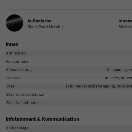
Außenfarbe
Innen
Black Pearl Metallic
Sitzbez
Innen
Armlehnen
Fensterheber
Klimatisierung
Klimaanlage m
Lenkrad
in Leder, höhe
Sitze
Isofix (Kindersitzbefestigung), Rücksit
Sitze: Lordosenstütze
Sitze: Verstellbarkeit
Infotainment & Kommunikation
Audioanlage