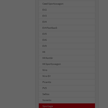
Ceed Sportswagon
EV2
EV3
EV4
EV4 Fastback
EV5
EV6
EV9
K4
K4 Kombi
K4 Sportswagon
Niro
Niro EV
Picanto
PV5
Seltos
Sorento
Sportage