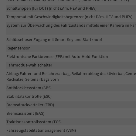
Schaltwippen (für DCT) (nicht i.V.m. HEV und PHEV)
Tempomat mit Geschwindigkeitsbegrenzer (nicht i.V.m. HEV und PHEV)
System zur Überwachung des Fahrzustands mittels einer Kamera im Fah
Schlüsselloser Zugang mit Smart Key und Startknopf
Regensensor
Elektronische Parkbremse (EPB) mit Auto-Hold-Funktion
Fahrmodus-Wahlschalter
Airbag: Fahrer- und Beifahrerairbag, Beifahrerairbag deaktivierbar, Cent
Rücksitze, Seitenairbags vorn
Antiblockiersystem (ABS)
Stabilitätskontrolle (ESC)
Bremsdruckverteiler (EBD)
Bremsassistent (BAS)
Traktionskontrollsystem (TCS)
Fahrzeugstabilitätsmanagement (VSM)