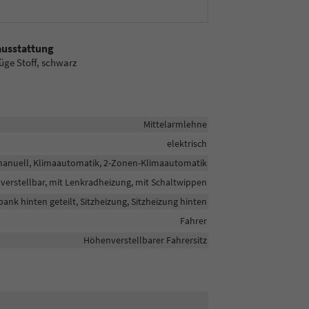
ausstattung
üge Stoff, schwarz
Mittelarmlehne
elektrisch
anuell, Klimaautomatik, 2-Zonen-Klimaautomatik
nverstellbar, mit Lenkradheizung, mit Schaltwippen
zbank hinten geteilt, Sitzheizung, Sitzheizung hinten
Fahrer
Höhenverstellbarer Fahrersitz