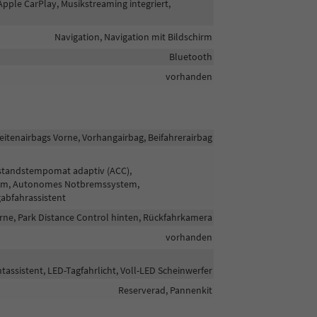
Apple CarPlay, Musikstreaming integriert,
Navigation, Navigation mit Bildschirm
Bluetooth
vorhanden
Seitenairbags Vorne, Vorhangairbag, Beifahrerairbag
bstandstempomat adaptiv (ACC),
tem, Autonomes Notbremssystem,
abfahrassistent
rne, Park Distance Control hinten, Rückfahrkamera
vorhanden
tassistent, LED-Tagfahrlicht, Voll-LED Scheinwerfer
Reserverad, Pannenkit