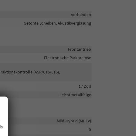
vorhanden
Getönte Scheiben, Akustikverglasung
Frontantrieb
Elektronische Parkbremse
Traktionskontrolle (ASR/CTS/ETS),
17 Zoll
Leichtmetallfelge
.
Mild-Hybrid (MHEV)
is
5