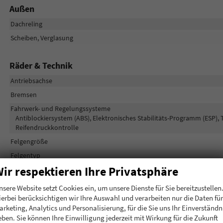
Außen
Dachreling
Scheiben, Verglasung
Räder & Technik
Antriebsachse
Bremsen
Fahrwerk- und Regelungssysteme
Antiblockiersystem (ABS), Elektronisches Stabilitäts-Programm (ESP), 
Reifendruckkontrolle
Felgengröße
Felgentyp
ir respektieren Ihre Privatsphäre
Sonstiges
nsere Website setzt Cookies ein, um unsere Dienste für Sie bereitzustellen
ierbei berücksichtigen wir Ihre Auswahl und verarbeiten nur die Daten für
Antriebsart
arketing, Analytics und Personalisierung, für die Sie uns Ihr Einverständn
Anzahl Sitzplätze
eben. Sie können Ihre Einwilligung jederzeit mit Wirkung für die Zukunft