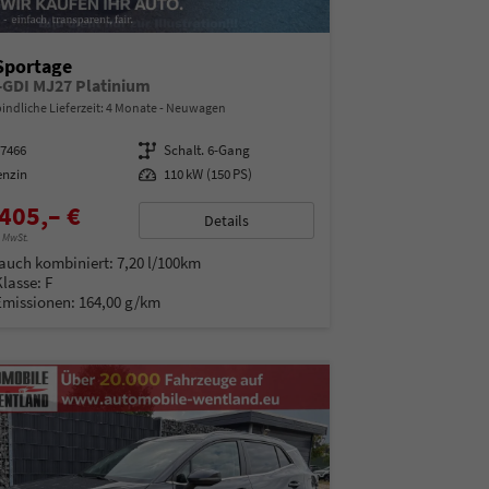
Sportage
T-GDI MJ27 Platinium
indliche Lieferzeit:
4 Monate
Neuwagen
07466
Getriebe
Schalt. 6-Gang
enzin
Leistung
110 kW (150 PS)
405,– €
Details
% MwSt.
auch kombiniert:
7,20 l/100km
Klasse:
F
Emissionen:
164,00 g/km