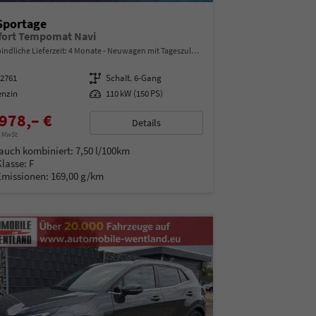
Sportage
ort Tempomat Navi
indliche Lieferzeit:
4 Monate
Neuwagen mit Tageszulassung
92761
Getriebe
Schalt. 6-Gang
enzin
Leistung
110 kW (150 PS)
978,– €
Details
% MwSt.
auch kombiniert:
7,50 l/100km
Klasse:
F
Emissionen:
169,00 g/km