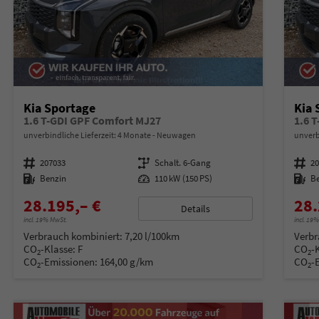
Kia Sportage
Kia 
1.6 T-GDI GPF Comfort MJ27
1.6 
unverbindliche Lieferzeit:
4 Monate
Neuwagen
unverb
Fahrzeugnummer
207033
Getriebe
Schalt. 6-Gang
Fahrzeugnummer
2
Kraftstoff
Benzin
Leistung
110 kW (150 PS)
Kraftstoff
B
28.195,– €
28.
Details
incl. 19% MwSt.
incl. 19
Verbrauch kombiniert:
7,20 l/100km
Verbr
CO
-Klasse:
F
CO
-
2
2
CO
-Emissionen:
164,00 g/km
CO
-
2
2