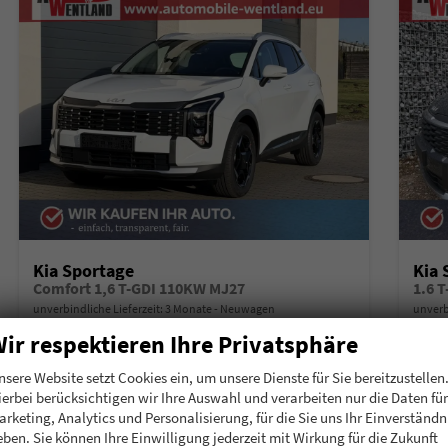
Kia Sportage
Kia 
Comfort 1,6 T-GDI 110KW MJ27
1.6 
unverbindliche Lieferzeit:
3 Monate
Neuwagen
unverb
ir respektieren Ihre Privatsphäre
Fahrzeugnummer
200403
Getriebe
Schalt. 6-Gang
Fahrzeugnummer
2
Kraftstoff
Benzin
Leistung
110 kW (150 PS)
Kraftstoff
B
nsere Website setzt Cookies ein, um unsere Dienste für Sie bereitzustellen
ierbei berücksichtigen wir Ihre Auswahl und verarbeiten nur die Daten für
28.340,– €
29.
Details
arketing, Analytics und Personalisierung, für die Sie uns Ihr Einverständn
incl. 19% MwSt.
incl. 19
eben. Sie können Ihre Einwilligung jederzeit mit Wirkung für die Zukunft