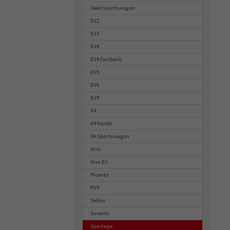
Ceed Sportswagon
EV2
EV3
EV4
EV4 Fastback
EV5
EV6
EV9
K4
K4 Kombi
K4 Sportswagon
Niro
Niro EV
Picanto
PV5
Seltos
Sorento
Sportage