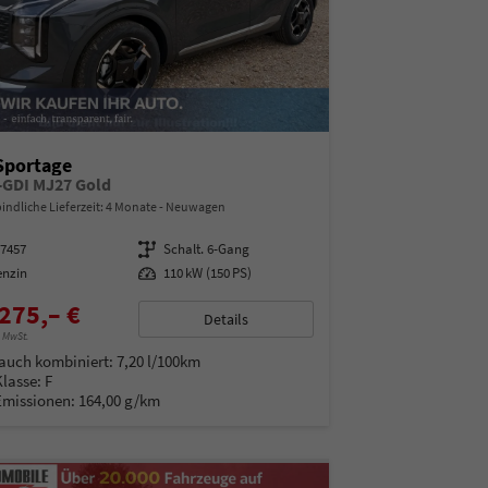
Sportage
T-GDI MJ27 Gold
indliche Lieferzeit:
4 Monate
Neuwagen
07457
Getriebe
Schalt. 6-Gang
enzin
Leistung
110 kW (150 PS)
275,– €
Details
% MwSt.
auch kombiniert:
7,20 l/100km
Klasse:
F
Emissionen:
164,00 g/km