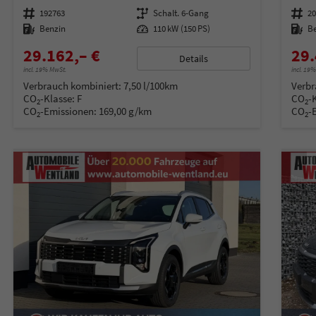
Fahrzeugnummer
192763
Getriebe
Schalt. 6-Gang
Fahrzeugnummer
2
Kraftstoff
Benzin
Leistung
110 kW (150 PS)
Kraftstoff
B
29.162,– €
29.
Details
incl. 19% MwSt.
incl. 19
Verbrauch kombiniert:
7,50 l/100km
Verbr
CO
-Klasse:
F
CO
-
2
2
CO
-Emissionen:
169,00 g/km
CO
-
2
2