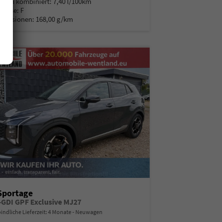
auch kombiniert:
7,40 l/100km
Klasse:
F
Emissionen:
168,00 g/km
Sportage
T-GDI GPF Exclusive MJ27
indliche Lieferzeit:
4 Monate
Neuwagen