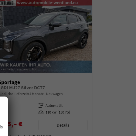
Sportage
T-GDI MJ27 Silver DCT7
indliche Lieferzeit:
4 Monate
Neuwagen
07455
Getriebe
Automatik
enzin
Leistung
110 kW (150 PS)
.
085,– €
Details
is
% MwSt.