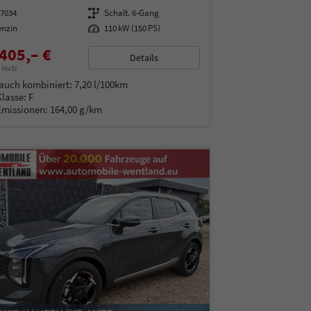
07034
Getriebe
Schalt. 6-Gang
enzin
Leistung
110 kW (150 PS)
405,– €
Details
% MwSt.
auch kombiniert:
7,20 l/100km
Klasse:
F
Emissionen:
164,00 g/km