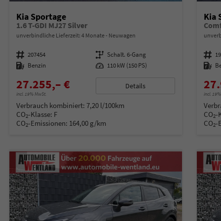
Kia Sportage
Kia 
1.6 T-GDI MJ27 Silver
Comf
unverbindliche Lieferzeit:
4 Monate
Neuwagen
unverb
Fahrzeugnummer
207454
Getriebe
Schalt. 6-Gang
Fahrzeugnummer
1
Kraftstoff
Benzin
Leistung
110 kW (150 PS)
Kraftstoff
B
27.255,– €
27.
Details
incl. 19% MwSt.
incl. 19
Verbrauch kombiniert:
7,20 l/100km
Verbr
CO
-Klasse:
F
CO
-
2
2
CO
-Emissionen:
164,00 g/km
CO
-
2
2