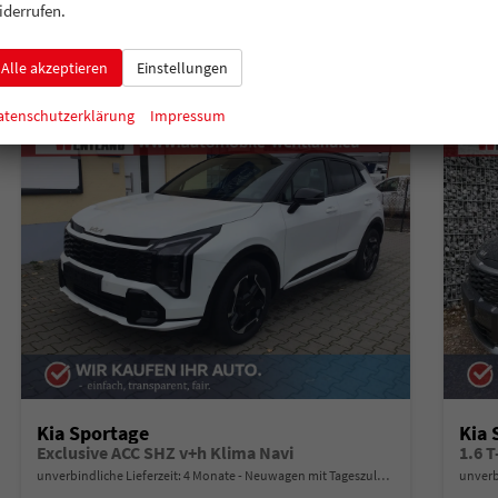
Verbrauch kombiniert:
7,50 l/100km
Verbr
iderrufen.
CO
-Klasse:
F
CO
-
2
2
CO
-Emissionen:
169,00 g/km
CO
-
2
2
Alle akzeptieren
Einstellungen
atenschutzerklärung
Impressum
Kia Sportage
Kia 
Exclusive ACC SHZ v+h Klima Navi
1.6 
unverbindliche Lieferzeit:
4 Monate
Neuwagen mit Tageszulassung
unverb