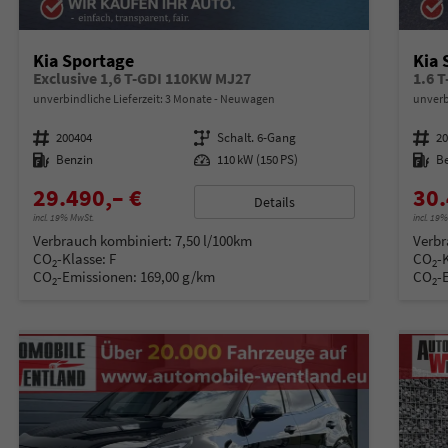
Kia Sportage
Kia 
Exclusive 1,6 T-GDI 110KW MJ27
1.6 
unverbindliche Lieferzeit:
3 Monate
Neuwagen
unverb
Fahrzeugnummer
200404
Getriebe
Schalt. 6-Gang
Fahrzeugnummer
2
Kraftstoff
Benzin
Leistung
110 kW (150 PS)
Kraftstoff
B
29.490,– €
30.
Details
incl. 19% MwSt.
incl. 19
Verbrauch kombiniert:
7,50 l/100km
Verbr
CO
-Klasse:
F
CO
-
2
2
CO
-Emissionen:
169,00 g/km
CO
-
2
2