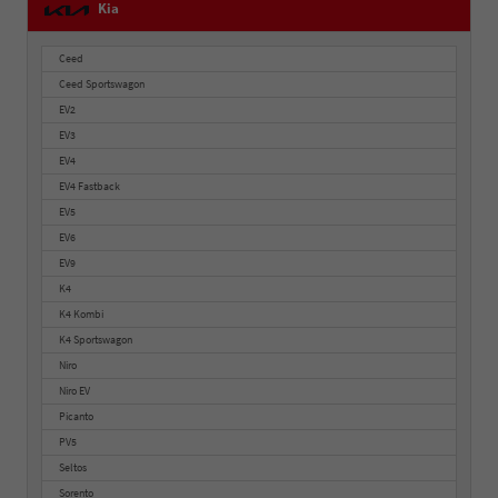
Kia
Ceed
Ceed Sportswagon
EV2
EV3
EV4
EV4 Fastback
EV5
EV6
EV9
K4
K4 Kombi
K4 Sportswagon
Niro
Niro EV
Picanto
PV5
Seltos
Sorento