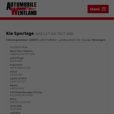
Menü
Kia Sportage
Gold 1.6 T-GDI 7DCT AWD
Fahrzeugnummer
:
210593
,
sofort lieferbar
, Landesversion: EU - Europa,
Neuwagen
AUSSENFARBE
Black Pearl Metallic
INNENAUSSTATTUNG
auf Anfrage
GETRIEBE
Automatik
ANTRIEBSACHSE
Allrad
LEISTUNG
132 kW (179 PS)
KRAFTSTOFF
Benzin
KATEGORIE
SUV/Geländewagen/Pickup
KILOMETERSTAND
50 km
ERSTZULASSUNG
19.02.2026
ZUSTAND
unfallfrei