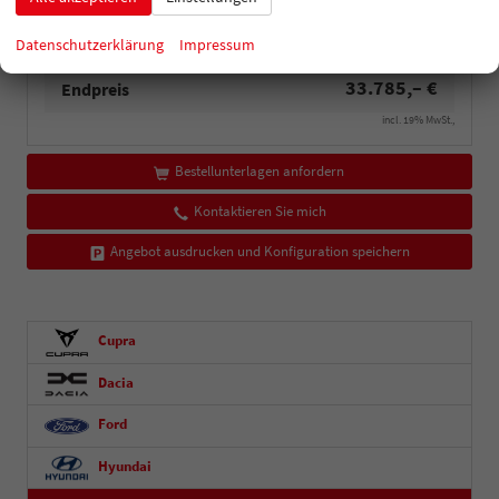
Zustand, Fahrfähigkeit
fahrtauglich
Datenschutzerklärung
Impressum
33.785,– €
Endpreis
incl. 19% MwSt.,
Bestellunterlagen anfordern
Kontaktieren Sie mich
Angebot ausdrucken und Konfiguration speichern
Cupra
Dacia
Ford
Hyundai