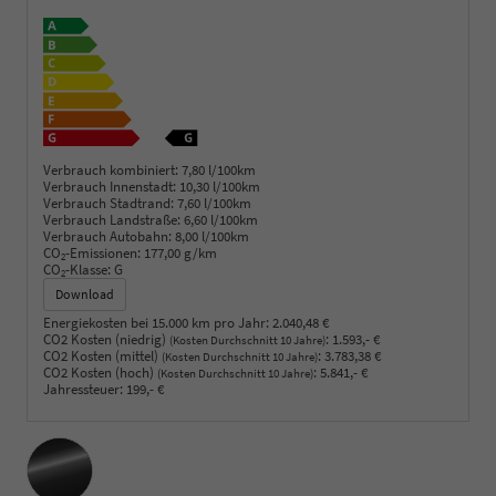
Verbrauch kombiniert:
7,80 l/100km
Verbrauch Innenstadt:
10,30 l/100km
Verbrauch Stadtrand:
7,60 l/100km
Verbrauch Landstraße:
6,60 l/100km
Verbrauch Autobahn:
8,00 l/100km
CO
-Emissionen:
177,00 g/km
2
CO
-Klasse:
G
2
Download
Energiekosten bei 15.000 km pro Jahr:
2.040,48 €
CO2 Kosten (niedrig)
:
1.593,- €
(Kosten Durchschnitt 10 Jahre)
CO2 Kosten (mittel)
:
3.783,38 €
(Kosten Durchschnitt 10 Jahre)
CO2 Kosten (hoch)
:
5.841,- €
(Kosten Durchschnitt 10 Jahre)
Jahressteuer:
199,- €