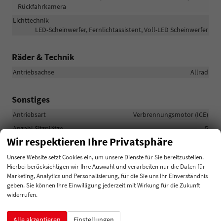
Rückfahrkamera
Lichttechnik
LED-Scheinwerfer, Fernlichtassistent, Voll-LED Scheinwerfer
Räder & Technik
Antriebsachse
Allrad
Sonstiges
Antriebsart
Verbrennungsmotor (ICE)
Anzahl Sitzplätze
5
Wir respektieren Ihre Privatsphäre
Anzahl Türen
4-türig
Erstzulassung
19.02.2026
Unsere Website setzt Cookies ein, um unsere Dienste für Sie bereitzustellen.
Hierbei berücksichtigen wir Ihre Auswahl und verarbeiten nur die Daten für
Kilometerstand
50
Marketing, Analytics und Personalisierung, für die Sie uns Ihr Einverständnis
Lackierung
Metallic
geben. Sie können Ihre Einwilligung jederzeit mit Wirkung für die Zukunft
widerrufen.
Leergewicht
1680 kg
Zustand
unfallfrei
Alle akzeptieren
Einstellungen