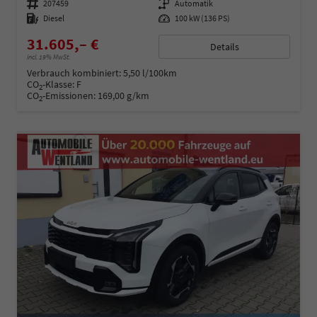
Fahrzeugnummer
207459
Getriebe
Automatik
Kraftstoff
Diesel
Leistung
100 kW (136 PS)
31.605,– €
Details
incl. 19% MwSt.
Verbrauch kombiniert:
5,50 l/100km
CO
-Klasse:
F
2
CO
-Emissionen:
169,00 g/km
2