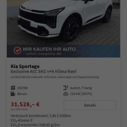
Kia Sportage
Exclusive ACC SHZ v+h Klima Navi
unverbindliche Lieferzeit:
4 Monate
Neuwagen mit Tageszulassung
Fahrzeugnummer
192764
Getriebe
Autom. 7-Gang
Kraftstoff
Benzin
Leistung
110 kW (150 PS)
31.528,– €
Details
incl. 19% MwSt.
Verbrauch kombiniert:
7,40 l/100km
CO
-Klasse:
F
2
CO
-Emissionen:
168,00 g/km
2