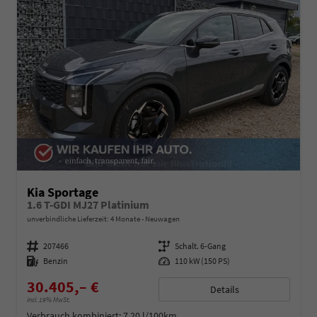
Kia Sportage
1.6 T-GDI MJ27 Platinium
unverbindliche Lieferzeit:
4 Monate
Neuwagen
Fahrzeugnummer
207466
Getriebe
Schalt. 6-Gang
Kraftstoff
Benzin
Leistung
110 kW (150 PS)
30.405,– €
Details
incl. 19% MwSt.
Verbrauch kombiniert:
7,20 l/100km