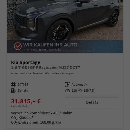
Kia Sportage
1.6 T-GDI GPF Exclusive MJ27 DCT7
unverbindliche Lieferzeit:
4 Monate
Neuwagen
Fahrzeugnummer
207035
Getriebe
Automatik
Kraftstoff
Benzin
Leistung
110 kW (150 PS)
31.815,– €
Details
incl. 19% MwSt.
Verbrauch kombiniert:
7,40 l/100km
CO
-Klasse:
F
2
CO
-Emissionen:
168,00 g/km
2