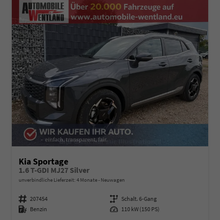
Kia Sportage
1.6 T-GDI MJ27 Silver
unverbindliche Lieferzeit:
4 Monate
Neuwagen
Fahrzeugnummer
207454
Getriebe
Schalt. 6-Gang
Kraftstoff
Benzin
Leistung
110 kW (150 PS)