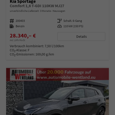
Kia Sportage
Comfort 1,6 T-GDI 110KW MJ27
unverbindliche Lieferzeit:
3 Monate
Neuwagen
Fahrzeugnummer
200403
Getriebe
Schalt. 6-Gang
Kraftstoff
Benzin
Leistung
110 kW (150 PS)
28.340,– €
Details
incl. 19% MwSt.
Verbrauch kombiniert:
7,50 l/100km
CO
-Klasse:
F
2
CO
-Emissionen:
169,00 g/km
2