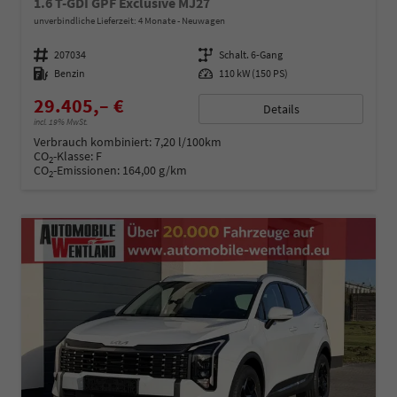
1.6 T-GDI GPF Exclusive MJ27
unverbindliche Lieferzeit:
4 Monate
Neuwagen
Fahrzeugnummer
207034
Getriebe
Schalt. 6-Gang
Kraftstoff
Benzin
Leistung
110 kW (150 PS)
29.405,– €
Details
incl. 19% MwSt.
Verbrauch kombiniert:
7,20 l/100km
CO
-Klasse:
F
2
CO
-Emissionen:
164,00 g/km
2