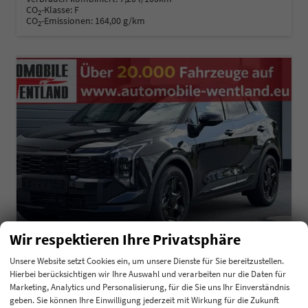
CO
-Klasse:
F
2
CO
-Emissionen:
164,00 g/km
2
Wir respektieren Ihre Privatsphäre
Unsere Website setzt Cookies ein, um unsere Dienste für Sie bereitzustellen.
Hierbei berücksichtigen wir Ihre Auswahl und verarbeiten nur die Daten für
Kia Sportage
Marketing, Analytics und Personalisierung, für die Sie uns Ihr Einverständnis
Black Edition 1,6 T-GDI 110KW MJ27
geben. Sie können Ihre Einwilligung jederzeit mit Wirkung für die Zukunft