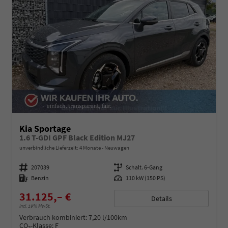
Kia Sportage
1.6 T-GDI GPF Black Edition MJ27
unverbindliche Lieferzeit:
4 Monate
Neuwagen
Fahrzeugnummer
207039
Getriebe
Schalt. 6-Gang
Kraftstoff
Benzin
Leistung
110 kW (150 PS)
31.125,– €
Details
incl. 19% MwSt.
Verbrauch kombiniert:
7,20 l/100km
CO
-Klasse:
F
2