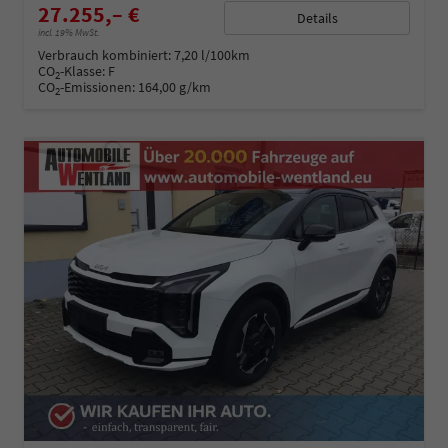
27.255,– €
Details
incl. 19% MwSt.
Verbrauch kombiniert:
7,20 l/100km
CO
-Klasse:
F
2
CO
-Emissionen:
164,00 g/km
2