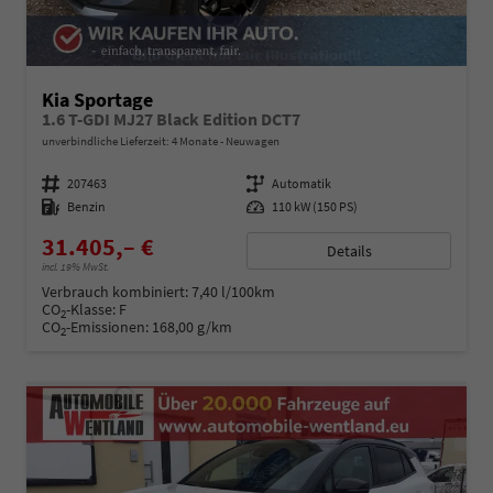
Kia Sportage
1.6 T-GDI MJ27 Black Edition DCT7
unverbindliche Lieferzeit:
4 Monate
Neuwagen
Fahrzeugnummer
207463
Getriebe
Automatik
Kraftstoff
Benzin
Leistung
110 kW (150 PS)
31.405,– €
Details
incl. 19% MwSt.
Verbrauch kombiniert:
7,40 l/100km
CO
-Klasse:
F
2
CO
-Emissionen:
168,00 g/km
2