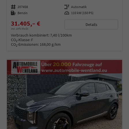
Fahrzeugnummer
207458
Getriebe
Automatik
Kraftstoff
Benzin
Leistung
110 kW (150 PS)
31.405,– €
Details
incl. 19% MwSt.
Verbrauch kombiniert:
7,40 l/100km
CO
-Klasse:
F
2
CO
-Emissionen:
168,00 g/km
2