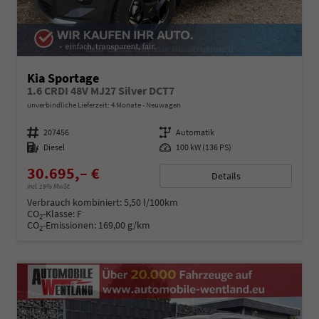
Kia Sportage
1.6 CRDI 48V MJ27 Silver DCT7
unverbindliche Lieferzeit:
4 Monate
Neuwagen
Fahrzeugnummer
207456
Getriebe
Automatik
Kraftstoff
Diesel
Leistung
100 kW (136 PS)
30.695,– €
Details
incl. 19% MwSt.
Verbrauch kombiniert:
5,50 l/100km
CO
-Klasse:
F
2
CO
-Emissionen:
169,00 g/km
2