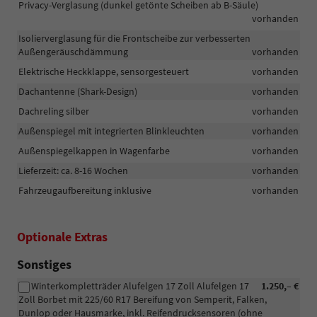
Privacy-Verglasung (dunkel getönte Scheiben ab B-Säule)
vorhanden
Isolierverglasung für die Frontscheibe zur verbesserten
Außengeräuschdämmung
vorhanden
Elektrische Heckklappe, sensorgesteuert
vorhanden
Dachantenne (Shark-Design)
vorhanden
Dachreling silber
vorhanden
Außenspiegel mit integrierten Blinkleuchten
vorhanden
Außenspiegelkappen in Wagenfarbe
vorhanden
Lieferzeit: ca. 8-16 Wochen
vorhanden
Fahrzeugaufbereitung inklusive
vorhanden
Optionale Extras
Sonstiges
Winterkompletträder Alufelgen 17 Zoll Alufelgen 17
1.250,– €
Zoll Borbet mit 225/60 R17 Bereifung von Semperit, Falken,
Dunlop oder Hausmarke, inkl. Reifendrucksensoren (ohne