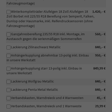
Fahrzeugmontage)
Winterkompletträder Alufelgen 18 Zoll Alufelgen 18
1.420,– €
Zoll Borbet mit 225/55 R18 Bereifung von Semperit, Falken,
Dunlop oder Hausmarke, inkl. Reifendrucksensoren (ohne
Fahrzeugmontage)
Ganzjahresbereifung 235/55 R18 inkl. Montage, im
560,– €
Austausch gegen die serienmäßigen Sommerreifen
Lackierung Zilinaschwarz Metallic
840,– €
Anhängerkupplung abnehmbar 13-polig inkl. Einbau
950,– €
in unsere Werkstatt
Anhängerkupplung starr 13-polig inkl. Einbau in
849,99 €
unsere Werkstatt
Lackierung Wolfgrau Metallic
840,– €
Lackierung Penta Metal Metallic
840,– €
Verbandskasten, Warndreieck und 4 Warnwesten
45,– €
Verbandskasten, Warndreieck und 1 Warnweste
29,99 €