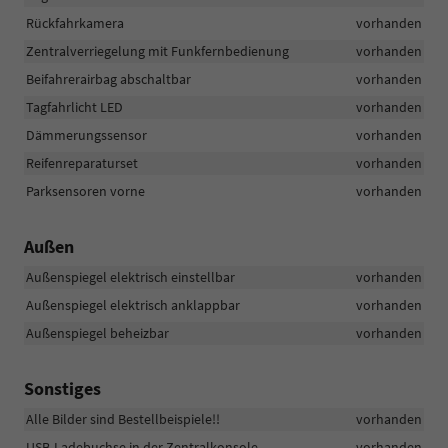
Rückfahrkamera
vorhanden
Zentralverriegelung mit Funkfernbedienung
vorhanden
Beifahrerairbag abschaltbar
vorhanden
Tagfahrlicht LED
vorhanden
Dämmerungssensor
vorhanden
Reifenreparaturset
vorhanden
Parksensoren vorne
vorhanden
Außen
Außenspiegel elektrisch einstellbar
vorhanden
Außenspiegel elektrisch anklappbar
vorhanden
Außenspiegel beheizbar
vorhanden
Sonstiges
Alle Bilder sind Bestellbeispiele!!
vorhanden
USB-Ladebuchse in der Zentralkonsole
vorhanden