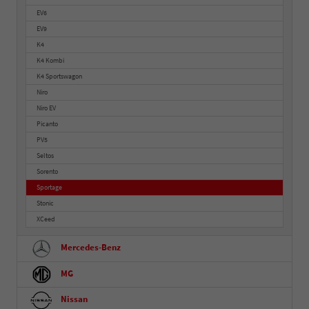
EV6
EV9
K4
K4 Kombi
K4 Sportswagon
Niro
Niro EV
Picanto
PV5
Seltos
Sorento
Sportage
Stonic
XCeed
Mercedes-Benz
MG
Nissan