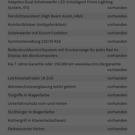
Adaptive Dual-Scheinwerfer LED (Intelligent Front-Lighting
System, IFS)
vorhanden
Fernlichtassistent (High Beam Assist, HBA)
vorhanden
Komfortblinker (Antippfunktion)
vorhanden
Scheinwerfer mit Escort-Funktion
vorhanden
Sommerbereifung 235/55 R18
vorhanden
Reifendruckkontrollsystem mit Druckanzeige für jedes Rad im
Display des Bordcomputers
vorhanden
Kia 7 Jahre Garantie oder 150.000 km www.kia.com/de/garantie
vorhanden
Leichtmetallräder 18 Zoll
vorhanden
Wärmeschutzverglasung leicht getönt
vorhanden
Türgriffe in Wagenfarbe
vorhanden
Unterfahrschutz vorn und hinten
vorhanden
Stoßfänger in Wagenfarbe
vorhanden
Kühlergrill in Klavierlackschwarz
vorhanden
Parksensoren hinten
vorhanden