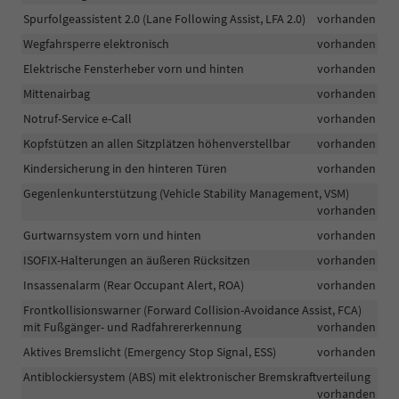
Spurfolgeassistent 2.0 (Lane Following Assist, LFA 2.0)
vorhanden
Wegfahrsperre elektronisch
vorhanden
Elektrische Fensterheber vorn und hinten
vorhanden
Mittenairbag
vorhanden
Notruf-Service e-Call
vorhanden
Kopfstützen an allen Sitzplätzen höhenverstellbar
vorhanden
Kindersicherung in den hinteren Türen
vorhanden
Gegenlenkunterstützung (Vehicle Stability Management, VSM)
vorhanden
Gurtwarnsystem vorn und hinten
vorhanden
ISOFIX-Halterungen an äußeren Rücksitzen
vorhanden
Insassenalarm (Rear Occupant Alert, ROA)
vorhanden
Frontkollisionswarner (Forward Collision-Avoidance Assist, FCA)
mit Fußgänger- und Radfahrererkennung
vorhanden
Aktives Bremslicht (Emergency Stop Signal, ESS)
vorhanden
Antiblockiersystem (ABS) mit elektronischer Bremskraftverteilung
vorhanden