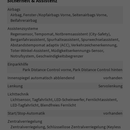
Sicherheit & Assistenz
Airbags
Airbag, Fenster-/Kopfairbags Vorne, Seitenairbags Vorne,
Beifahrerairbag
Assistenzsysteme
Regensensor, Tempomat, Notbremsassistent (City-Safety),
Berganfahrassistent, Spurhalteassistent, Spurwechselassistent,
Abstandstempomat adaptiv (ACC), Verkehrzeichenerkennung,
Toter-Winkel-Assistent, Müdigkeitserkennungs-Sensor,
Notrufsystem, Geschwindigkeitsbegrenzer
Einparkhilfe
Park Distance Control vorne, Park Distance Control hinten
Innenspiegel automatisch abblendend
vorhanden
Lenkung
Servolenkung
Lichttechnik
Lichtsensor, Tagfahrlicht, LED-Scheinwerfer, Fernlichtassistent,
LED-Tagfahrlicht, Blendfreies Fernlicht
Start/Stop-Automatik
vorhanden
Zentralverriegelung
Zentralverriegelung, Schlüssellose Zentralverriegelung (Keyless