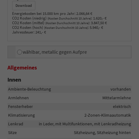
Download
Energiekosten bei 15.000 km pro Jahr:
2.066,64 €
CO2 Kosten (niedrig)
:
1.620,- €
(Kosten Durchschnitt 10 Jahre)
CO2 Kosten (mittel)
:
3.847,50 €
(Kosten Durchschnitt 10 Jahre)
CO2 Kosten (hoch)
:
5.940,- €
(Kosten Durchschnitt 10 Jahre)
Jahressteuer:
241,- €
wählbar, metallic gegen Aufpre
Allgemeines
Innen
Ambiente-Beleuchtung
vorhanden
Armlehnen
Mittelarmlehne
Fensterheber
elektrisch
Klimatisierung
2-Zonen-Klimaautomatik
Lenkrad
in Leder, mit Multifunktionen, mit Lenkradheizung
Sitze
Sitzheizung, Sitzheizung hinten