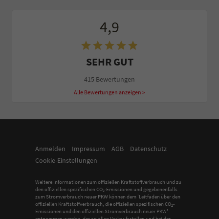
4,9
SEHR GUT
415 Bewertungen
Alle Bewertungen anzeigen >
Anmelden
Impressum
AGB
Datenschutz
Cookie-Einstellungen
Weitere Informationen zum offiziellen Kraftstoffverbrauch und zu
den offiziellen spezifischen CO
-Emissionen und gegebenenfalls
2
zum Stromverbrauch neuer PKW können dem 'Leitfaden über den
offiziellen Kraftstoffverbrauch, die offiziellen spezifischen CO
-
2
Emissionen und den offiziellen Stromverbrauch neuer PKW'
entnommen werden, der an allen Verkaufsstellen und bei der