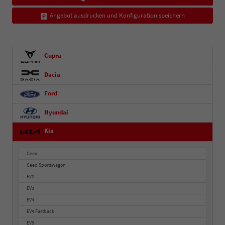
Angebot ausdrucken und Konfiguration speichern
Cupra
Dacia
Ford
Hyundai
Kia
Ceed
Ceed Sportswagon
EV2
EV3
EV4
EV4 Fastback
EV5