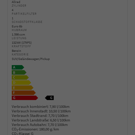
Allrad
ZYLINDER
4
PARTIKELFILTER
1
SCHADSTOFFKLASSE
Euro 6b
HUBRAUM
1.598 ccm
LEISTUNG
132 kW (179 PS)
KRAFTSTOFF
Benzin
KATEGORIE
SUV/Geländewagen/Pickup
Verbrauch kombiniert:
7,90 l/100km
Verbrauch Innenstadt:
10,50 l/100km
Verbrauch Stadtrand:
7,70 l/100km
Verbrauch Landstraße:
6,50 l/100km
Verbrauch Autobahn:
7,70 l/100km
CO
-Emissionen:
180,00 g/km
2
CO
-Klasse:
G
2