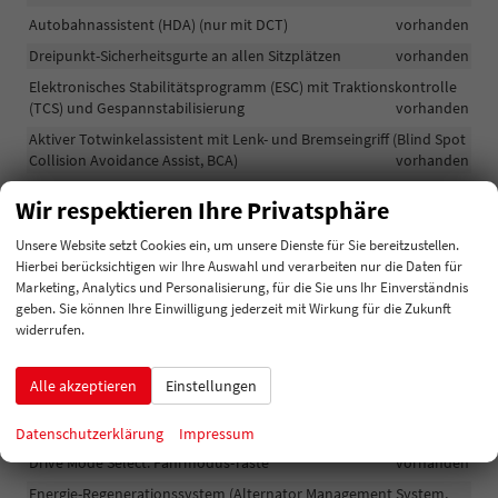
Autobahnassistent (HDA) (nur mit DCT)
vorhanden
Dreipunkt-Sicherheitsgurte an allen Sitzplätzen
vorhanden
Elektronisches Stabilitätsprogramm (ESC) mit Traktionskontrolle
(TCS) und Gespannstabilisierung
vorhanden
Aktiver Totwinkelassistent mit Lenk- und Bremseingriff (Blind Spot
Collision Avoidance Assist, BCA)
vorhanden
Aktiver Spurhalteassistent mit korrigierendem Lenkeingriff (LKA)
Wir respektieren Ihre Privatsphäre
inkl. Müdigkeitswarner (Driver Attention Warning, DAW) und
kapazitiver Hands-on-Erkennung (Hands-on-Detection, HOD) im
Unsere Website setzt Cookies ein, um unsere Dienste für Sie bereitzustellen.
Lenkradkranz
vorhanden
Hierbei berücksichtigen wir Ihre Auswahl und verarbeiten nur die Daten für
2 Vorhangairbags
vorhanden
Marketing, Analytics und Personalisierung, für die Sie uns Ihr Einverständnis
geben. Sie können Ihre Einwilligung jederzeit mit Wirkung für die Zukunft
Servolenkung, elektronisch unterstützt
vorhanden
widerrufen.
2 Frontairbags
vorhanden
2 Seitenairbags
vorhanden
Alle akzeptieren
Einstellungen
Gangwahl-Drehschalter (Shift-by-Wire), nur für DCT und Automatik
vorhanden
Datenschutzerklärung
Impressum
Drive Mode Select: Fahrmodus-Taste
vorhanden
Energie-Regenerationssystem (Alternator Management System,