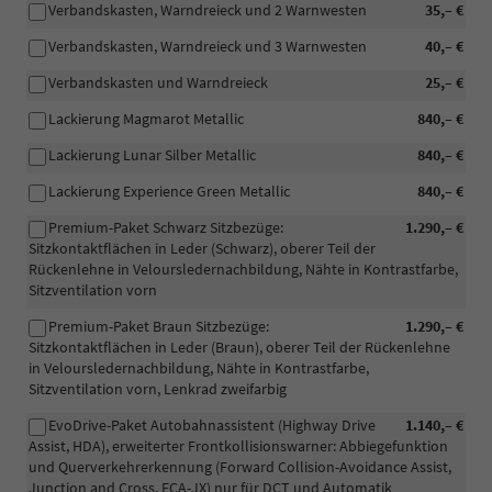
Verbandskasten, Warndreieck und 2 Warnwesten
35,– €
Verbandskasten, Warndreieck und 3 Warnwesten
40,– €
Verbandskasten und Warndreieck
25,– €
Lackierung Magmarot Metallic
840,– €
Lackierung Lunar Silber Metallic
840,– €
Lackierung Experience Green Metallic
840,– €
Premium-Paket Schwarz Sitzbezüge:
1.290,– €
Sitzkontaktflächen in Leder (Schwarz), oberer Teil der
Rückenlehne in Veloursledernachbildung, Nähte in Kontrastfarbe,
Sitzventilation vorn
Premium-Paket Braun Sitzbezüge:
1.290,– €
Sitzkontaktflächen in Leder (Braun), oberer Teil der Rückenlehne
in Veloursledernachbildung, Nähte in Kontrastfarbe,
Sitzventilation vorn, Lenkrad zweifarbig
EvoDrive-Paket Autobahnassistent (Highway Drive
1.140,– €
Assist, HDA), erweiterter Frontkollisionswarner: Abbiegefunktion
und Querverkehrerkennung (Forward Collision-Avoidance Assist,
Junction and Cross, FCA-JX) nur für DCT und Automatik