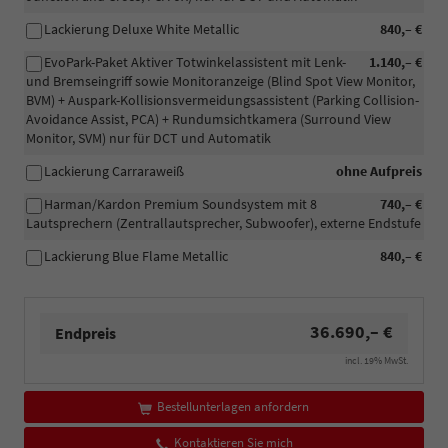
Lackierung Deluxe White Metallic
840,– €
EvoPark-Paket Aktiver Totwinkelassistent mit Lenk-
1.140,– €
und Bremseingriff sowie Monitoranzeige (Blind Spot View Monitor,
BVM) + Auspark-Kollisionsvermeidungsassistent (Parking Collision-
Avoidance Assist, PCA) + Rundumsichtkamera (Surround View
Monitor, SVM) nur für DCT und Automatik
Lackierung Carraraweiß
ohne Aufpreis
Harman/Kardon Premium Soundsystem mit 8
740,– €
Lautsprechern (Zentrallautsprecher, Subwoofer), externe Endstufe
Lackierung Blue Flame Metallic
840,– €
36.690,– €
Endpreis
incl. 19% MwSt.
Bestellunterlagen anfordern
Kontaktieren Sie mich