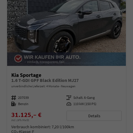
Kia Sportage
1.6 T-GDI GPF Black Edition MJ27
unverbindliche Lieferzeit:
4 Monate
Neuwagen
Fahrzeugnummer
207039
Getriebe
Schalt. 6-Gang
Kraftstoff
Benzin
Leistung
110 kW (150 PS)
31.125,– €
Details
incl. 19% MwSt.
Verbrauch kombiniert:
7,20 l/100km
CO
-Klasse:
F
2