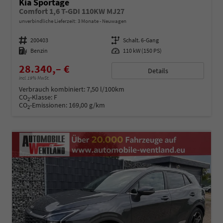
Kia Sportage
Comfort 1,6 T-GDI 110KW MJ27
unverbindliche Lieferzeit:
3 Monate
Neuwagen
Fahrzeugnummer
200403
Getriebe
Schalt. 6-Gang
Kraftstoff
Benzin
Leistung
110 kW (150 PS)
28.340,– €
Details
incl. 19% MwSt.
Verbrauch kombiniert:
7,50 l/100km
CO
-Klasse:
F
2
CO
-Emissionen:
169,00 g/km
2