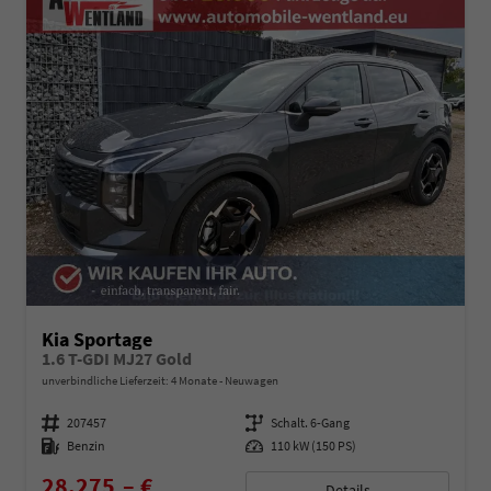
Kia Sportage
1.6 T-GDI MJ27 Gold
unverbindliche Lieferzeit:
4 Monate
Neuwagen
Fahrzeugnummer
207457
Getriebe
Schalt. 6-Gang
Kraftstoff
Benzin
Leistung
110 kW (150 PS)
28.275,– €
Details