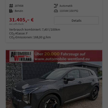
Fahrzeugnummer
207458
Getriebe
Automatik
Kraftstoff
Benzin
Leistung
110 kW (150 PS)
31.405,– €
Details
incl. 19% MwSt.
Verbrauch kombiniert:
7,40 l/100km
CO
-Klasse:
F
2
CO
-Emissionen:
168,00 g/km
2