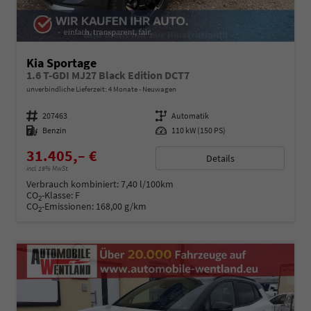
Kia Sportage
1.6 T-GDI MJ27 Black Edition DCT7
unverbindliche Lieferzeit:
4 Monate
Neuwagen
Fahrzeugnummer
207463
Getriebe
Automatik
Kraftstoff
Benzin
Leistung
110 kW (150 PS)
31.405,– €
Details
incl. 19% MwSt.
Verbrauch kombiniert:
7,40 l/100km
CO
-Klasse:
F
2
CO
-Emissionen:
168,00 g/km
2