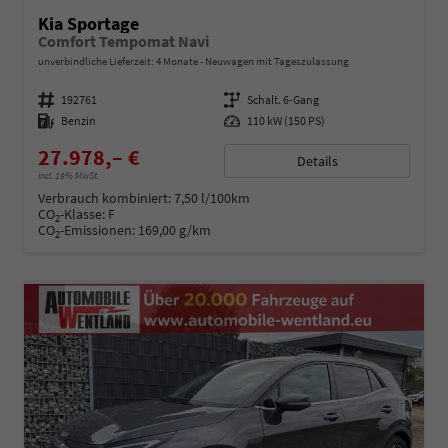
Kia Sportage
Comfort Tempomat Navi
unverbindliche Lieferzeit:
4 Monate
Neuwagen mit Tageszulassung
Fahrzeugnummer
192761
Getriebe
Schalt. 6-Gang
Kraftstoff
Benzin
Leistung
110 kW (150 PS)
27.978,– €
Details
incl. 19% MwSt.
Verbrauch kombiniert:
7,50 l/100km
CO
-Klasse:
F
2
CO
-Emissionen:
169,00 g/km
2