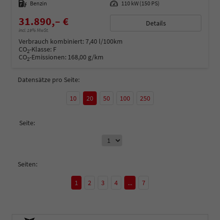
Kraftstoff
Benzin
Leistung
110 kW (150 PS)
31.890,– €
Details
incl. 19% MwSt.
Verbrauch kombiniert:
7,40 l/100km
CO
-Klasse:
F
2
CO
-Emissionen:
168,00 g/km
2
Datensätze pro Seite:
10
20
50
100
250
Seite:
Seiten:
1
2
3
4
...
7