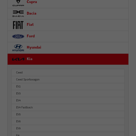
Cupra
Dacia
Fiat
Ford
Hyundai
Kia
Ceed
Ceed Sportswagon
EV2
EV3
EV4
EV4 Fastback
EV5
EV6
EV9
K4