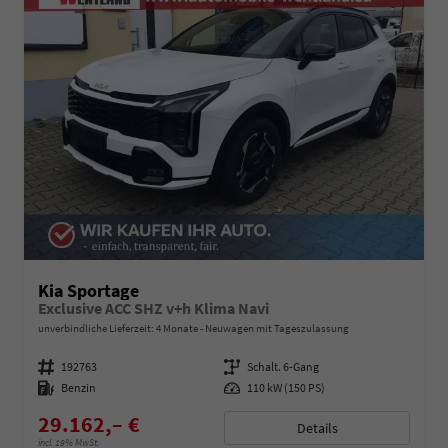
Kia Sportage
Exclusive ACC SHZ v+h Klima Navi
unverbindliche Lieferzeit:
4 Monate
Neuwagen mit Tageszulassung
Fahrzeugnummer
192763
Getriebe
Schalt. 6-Gang
Kraftstoff
Benzin
Leistung
110 kW (150 PS)
29.162,– €
Details
incl. 19% MwSt.