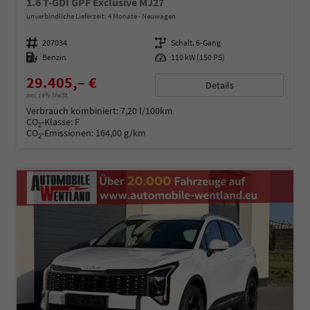
1.6 T-GDI GPF Exclusive MJ27
unverbindliche Lieferzeit:
4 Monate
Neuwagen
Fahrzeugnummer
207034
Getriebe
Schalt. 6-Gang
Kraftstoff
Benzin
Leistung
110 kW (150 PS)
29.405,– €
Details
incl. 19% MwSt.
Verbrauch kombiniert:
7,20 l/100km
CO
-Klasse:
F
2
CO
-Emissionen:
164,00 g/km
2