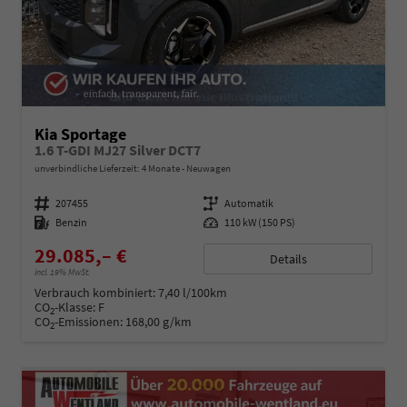
Kia Sportage
1.6 T-GDI MJ27 Silver DCT7
unverbindliche Lieferzeit:
4 Monate
Neuwagen
Fahrzeugnummer
207455
Getriebe
Automatik
Kraftstoff
Benzin
Leistung
110 kW (150 PS)
29.085,– €
Details
incl. 19% MwSt.
Verbrauch kombiniert:
7,40 l/100km
CO
-Klasse:
F
2
CO
-Emissionen:
168,00 g/km
2