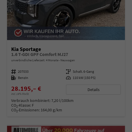
Kia Sportage
1.6 T-GDI GPF Comfort MJ27
unverbindliche Lieferzeit:
4 Monate
Neuwagen
Fahrzeugnummer
207033
Getriebe
Schalt. 6-Gang
Kraftstoff
Benzin
Leistung
110 kW (150 PS)
28.195,– €
Details
incl. 19% MwSt.
Verbrauch kombiniert:
7,20 l/100km
CO
-Klasse:
F
2
CO
-Emissionen:
164,00 g/km
2