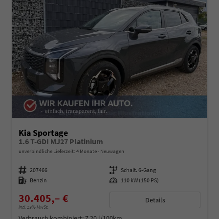
Kia Sportage
1.6 T-GDI MJ27 Platinium
unverbindliche Lieferzeit:
4 Monate
Neuwagen
Fahrzeugnummer
207466
Getriebe
Schalt. 6-Gang
Kraftstoff
Benzin
Leistung
110 kW (150 PS)
30.405,– €
Details
incl. 19% MwSt.
Verbrauch kombiniert:
7,20 l/100km