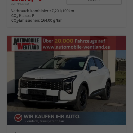
incl. 19% MwSt.
Verbrauch kombiniert:
7,20 l/100km
CO
-Klasse:
F
2
CO
-Emissionen:
164,00 g/km
2