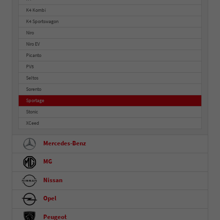
K4 Kombi
K4 Sportswagon
Niro
Niro EV
Picanto
PV5
Seltos
Sorento
Sportage
Stonic
XCeed
Mercedes-Benz
MG
Nissan
Opel
Peugeot