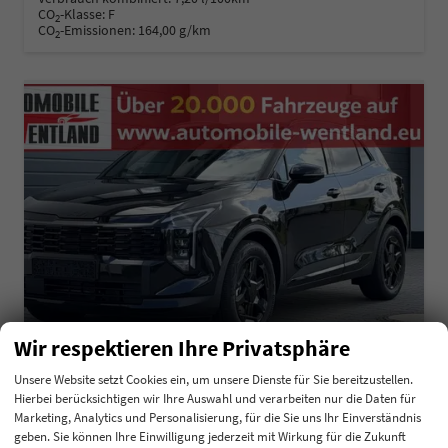
CO
-Klasse:
F
2
CO
-Emissionen:
164,00 g/km
2
Wir respektieren Ihre Privatsphäre
Unsere Website setzt Cookies ein, um unsere Dienste für Sie bereitzustellen.
Hierbei berücksichtigen wir Ihre Auswahl und verarbeiten nur die Daten für
Kia Sportage
Marketing, Analytics und Personalisierung, für die Sie uns Ihr Einverständnis
Black Edition 1,6 T-GDI 110KW MJ27
geben. Sie können Ihre Einwilligung jederzeit mit Wirkung für die Zukunft