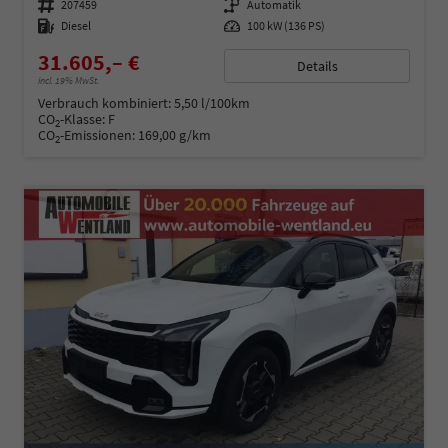
Fahrzeugnummer
207459
Getriebe
Automatik
Kraftstoff
Diesel
Leistung
100 kW (136 PS)
31.605,– €
Details
incl. 19% MwSt.
Verbrauch kombiniert:
5,50 l/100km
CO
-Klasse:
F
2
CO
-Emissionen:
169,00 g/km
2