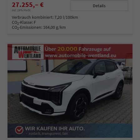
27.255,– €
Details
incl. 19% MwSt.
Verbrauch kombiniert:
7,20 l/100km
CO
-Klasse:
F
2
CO
-Emissionen:
164,00 g/km
2