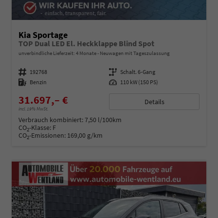
Kia Sportage
TOP Dual LED El. Heckklappe Blind Spot
unverbindliche Lieferzeit:
4 Monate
Neuwagen mit Tageszulassung
Fahrzeugnummer
192768
Getriebe
Schalt. 6-Gang
Kraftstoff
Benzin
Leistung
110 kW (150 PS)
31.697,– €
Details
incl. 19% MwSt.
Verbrauch kombiniert:
7,50 l/100km
CO
-Klasse:
F
2
CO
-Emissionen:
169,00 g/km
2