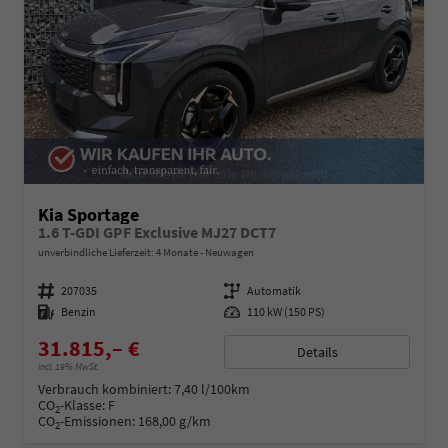
Kia Sportage
1.6 T-GDI GPF Exclusive MJ27 DCT7
unverbindliche Lieferzeit:
4 Monate
Neuwagen
Fahrzeugnummer
207035
Getriebe
Automatik
Kraftstoff
Benzin
Leistung
110 kW (150 PS)
31.815,– €
Details
incl. 19% MwSt.
Verbrauch kombiniert:
7,40 l/100km
CO
-Klasse:
F
2
CO
-Emissionen:
168,00 g/km
2