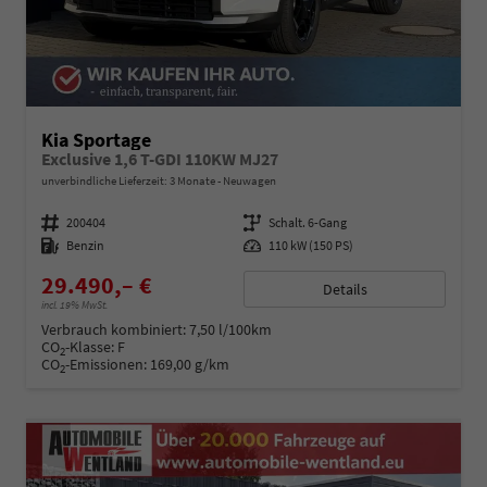
Kia Sportage
Exclusive 1,6 T-GDI 110KW MJ27
unverbindliche Lieferzeit:
3 Monate
Neuwagen
Fahrzeugnummer
200404
Getriebe
Schalt. 6-Gang
Kraftstoff
Benzin
Leistung
110 kW (150 PS)
29.490,– €
Details
incl. 19% MwSt.
Verbrauch kombiniert:
7,50 l/100km
CO
-Klasse:
F
2
CO
-Emissionen:
169,00 g/km
2