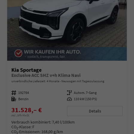
Kia Sportage
Exclusive ACC SHZ v+h Klima Navi
unverbindliche Lieferzeit:
4 Monate
Neuwagen mit Tageszulassung
Fahrzeugnummer
192764
Getriebe
Autom. 7-Gang
Kraftstoff
Benzin
Leistung
110 kW (150 PS)
31.528,– €
Details
incl. 19% MwSt.
Verbrauch kombiniert:
7,40 l/100km
CO
-Klasse:
F
2
CO
-Emissionen:
168,00 g/km
2