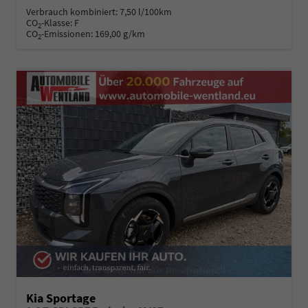
Verbrauch kombiniert:
7,50 l/100km
CO
-Klasse:
F
2
CO
-Emissionen:
169,00 g/km
2
Kia Sportage