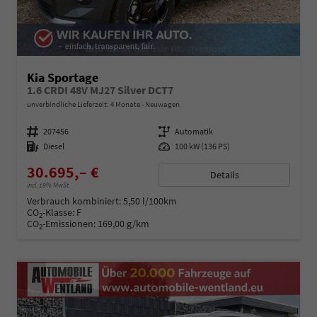
Kia Sportage
1.6 CRDI 48V MJ27 Silver DCT7
unverbindliche Lieferzeit:
4 Monate
Neuwagen
Fahrzeugnummer
207456
Getriebe
Automatik
Kraftstoff
Diesel
Leistung
100 kW (136 PS)
30.695,– €
Details
incl. 19% MwSt.
Verbrauch kombiniert:
5,50 l/100km
CO
-Klasse:
F
2
CO
-Emissionen:
169,00 g/km
2