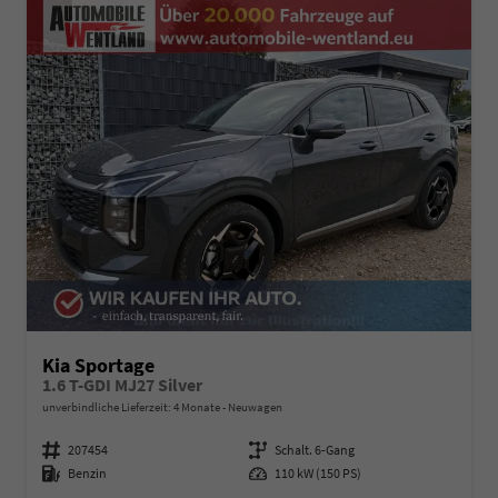
Kia Sportage
1.6 T-GDI MJ27 Silver
unverbindliche Lieferzeit:
4 Monate
Neuwagen
Fahrzeugnummer
207454
Getriebe
Schalt. 6-Gang
Kraftstoff
Benzin
Leistung
110 kW (150 PS)