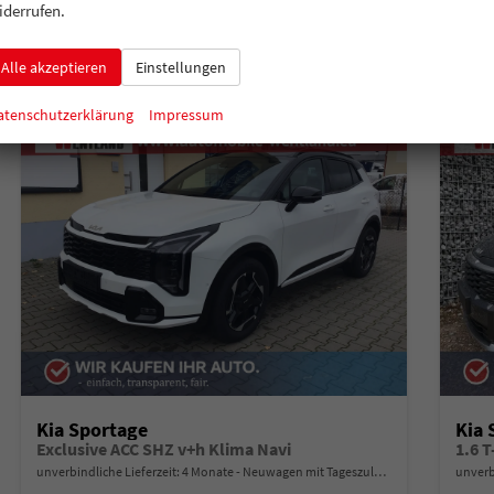
Verbrauch kombiniert:
7,50 l/100km
Verbr
iderrufen.
CO
-Klasse:
F
CO
-
2
2
CO
-Emissionen:
169,00 g/km
CO
-
2
2
Alle akzeptieren
Einstellungen
atenschutzerklärung
Impressum
Kia Sportage
Kia 
Exclusive ACC SHZ v+h Klima Navi
1.6 
unverbindliche Lieferzeit:
4 Monate
Neuwagen mit Tageszulassung
unverb