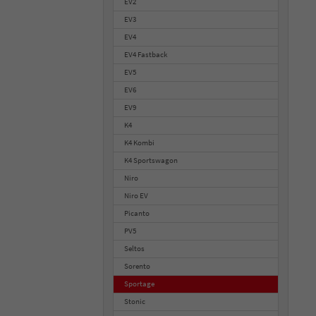
EV2
EV3
EV4
EV4 Fastback
EV5
EV6
EV9
K4
K4 Kombi
K4 Sportswagon
Niro
Niro EV
Picanto
PV5
Seltos
Sorento
Sportage
Stonic