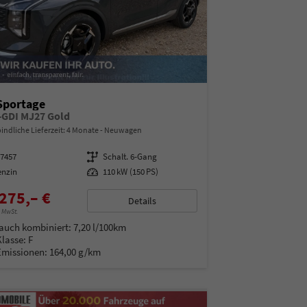
Sportage
T-GDI MJ27 Gold
indliche Lieferzeit:
4 Monate
Neuwagen
07457
Getriebe
Schalt. 6-Gang
enzin
Leistung
110 kW (150 PS)
275,– €
Details
% MwSt.
auch kombiniert:
7,20 l/100km
Klasse:
F
Emissionen:
164,00 g/km