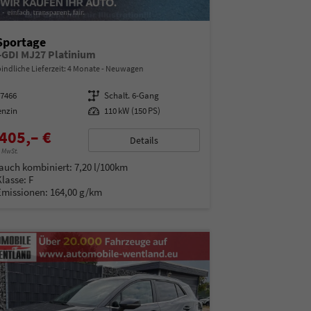
Sportage
T-GDI MJ27 Platinium
indliche Lieferzeit:
4 Monate
Neuwagen
07466
Getriebe
Schalt. 6-Gang
enzin
Leistung
110 kW (150 PS)
405,– €
Details
% MwSt.
auch kombiniert:
7,20 l/100km
Klasse:
F
Emissionen:
164,00 g/km