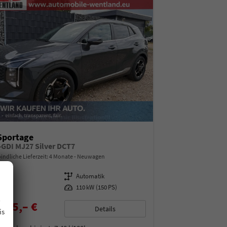
Sportage
T-GDI MJ27 Silver DCT7
indliche Lieferzeit:
4 Monate
Neuwagen
07455
Getriebe
Automatik
enzin
Leistung
110 kW (150 PS)
.
085,– €
Details
is
% MwSt.