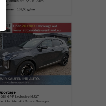
auch kombiniert:
7,40 l/100km
Klasse:
F
Emissionen:
168,00 g/km
Sportage
T-GDI GPF Exclusive MJ27
indliche Lieferzeit:
4 Monate
Neuwagen