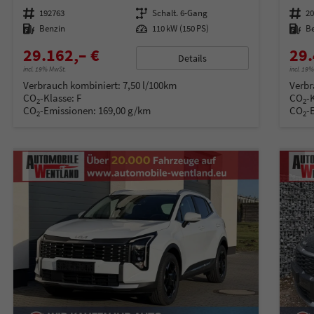
Fahrzeugnummer
192763
Getriebe
Schalt. 6-Gang
Fahrzeugnummer
2
Kraftstoff
Benzin
Leistung
110 kW (150 PS)
Kraftstoff
B
29.162,– €
29.
Details
incl. 19% MwSt.
incl. 19
Verbrauch kombiniert:
7,50 l/100km
Verbr
CO
-Klasse:
F
CO
-
2
2
CO
-Emissionen:
169,00 g/km
CO
-
2
2