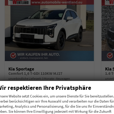
Kia Sportage
Kia 
Comfort 1,6 T-GDI 110KW MJ27
1.6 
unverbindliche Lieferzeit:
3 Monate
Neuwagen
unverb
ir respektieren Ihre Privatsphäre
Fahrzeugnummer
200403
Getriebe
Schalt. 6-Gang
Fahrzeugnummer
2
Kraftstoff
Benzin
Leistung
110 kW (150 PS)
Kraftstoff
B
nsere Website setzt Cookies ein, um unsere Dienste für Sie bereitzustellen
ierbei berücksichtigen wir Ihre Auswahl und verarbeiten nur die Daten für
28.340,– €
29.
Details
arketing, Analytics und Personalisierung, für die Sie uns Ihr Einverständn
incl. 19% MwSt.
incl. 19
eben. Sie können Ihre Einwilligung jederzeit mit Wirkung für die Zukunft