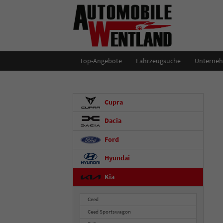
Top-Angebote
Fahrzeugsuche
Unterne
Cupra
Dacia
Ford
Hyundai
Kia
Ceed
Ceed Sportswagon