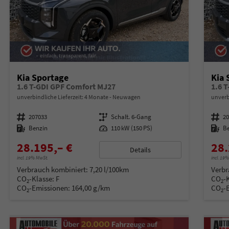
Kia Sportage
Kia 
1.6 T-GDI GPF Comfort MJ27
1.6 
unverbindliche Lieferzeit:
4 Monate
Neuwagen
unverb
Fahrzeugnummer
207033
Getriebe
Schalt. 6-Gang
Fahrzeugnummer
2
Kraftstoff
Benzin
Leistung
110 kW (150 PS)
Kraftstoff
B
28.195,– €
28.
Details
incl. 19% MwSt.
incl. 19
Verbrauch kombiniert:
7,20 l/100km
Verbr
CO
-Klasse:
F
CO
-
2
2
CO
-Emissionen:
164,00 g/km
CO
-
2
2