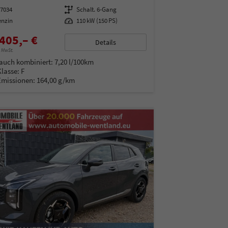
07034
Getriebe
Schalt. 6-Gang
enzin
Leistung
110 kW (150 PS)
405,– €
Details
% MwSt.
auch kombiniert:
7,20 l/100km
Klasse:
F
Emissionen:
164,00 g/km