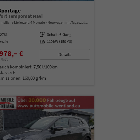
Sportage
ort Tempomat Navi
indliche Lieferzeit:
4 Monate
Neuwagen mit Tageszulassung
92761
Getriebe
Schalt. 6-Gang
enzin
Leistung
110 kW (150 PS)
978,– €
Details
% MwSt.
auch kombiniert:
7,50 l/100km
Klasse:
F
Emissionen:
169,00 g/km