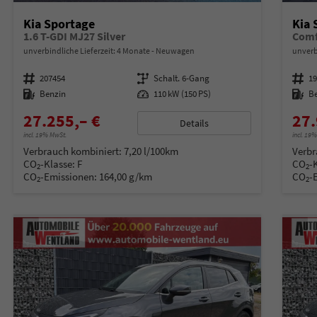
Kia Sportage
Kia 
1.6 T-GDI MJ27 Silver
Comf
unverbindliche Lieferzeit:
4 Monate
Neuwagen
unverb
Fahrzeugnummer
207454
Getriebe
Schalt. 6-Gang
Fahrzeugnummer
1
Kraftstoff
Benzin
Leistung
110 kW (150 PS)
Kraftstoff
B
27.255,– €
27.
Details
incl. 19% MwSt.
incl. 19
Verbrauch kombiniert:
7,20 l/100km
Verbr
CO
-Klasse:
F
CO
-
2
2
CO
-Emissionen:
164,00 g/km
CO
-
2
2