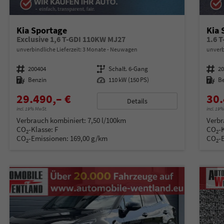
Kia Sportage
Kia 
Exclusive 1,6 T-GDI 110KW MJ27
1.6 
unverbindliche Lieferzeit:
3 Monate
Neuwagen
unverb
Fahrzeugnummer
200404
Getriebe
Schalt. 6-Gang
Fahrzeugnummer
2
Kraftstoff
Benzin
Leistung
110 kW (150 PS)
Kraftstoff
B
29.490,– €
30.
Details
incl. 19% MwSt.
incl. 19
Verbrauch kombiniert:
7,50 l/100km
Verbr
CO
-Klasse:
F
CO
-
2
2
CO
-Emissionen:
169,00 g/km
CO
-
2
2