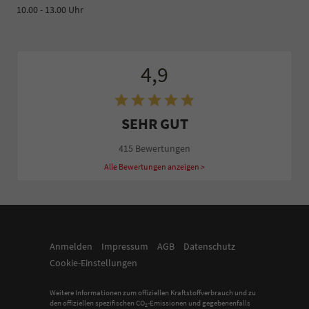
10.00 - 13.00 Uhr
4,9
SEHR GUT
415 Bewertungen
Alle Bewertungen anzeigen >
Anmelden
Impressum
AGB
Datenschutz
Cookie-Einstellungen
Weitere Informationen zum offiziellen Kraftstoffverbrauch und zu
den offiziellen spezifischen CO
-Emissionen und gegebenenfalls
2