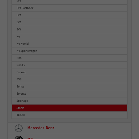
EV4
EV4 Fastback
EV5
EV6
EV9
K4
K4 Kombi
K4 Sportswagon
Niro
Niro EV
Picanto
PV5
Seltos
Sorento
Sportage
Stonic
XCeed
Mercedes-Benz