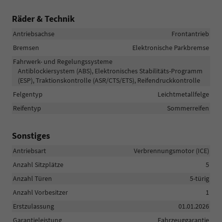
Räder & Technik
Antriebsachse
Frontantrieb
Bremsen
Elektronische Parkbremse
Fahrwerk- und Regelungssysteme
Antiblockiersystem (ABS), Elektronisches Stabilitäts-Programm
(ESP), Traktionskontrolle (ASR/CTS/ETS), Reifendruckkontrolle
Felgentyp
Leichtmetallfelge
Reifentyp
Sommerreifen
Sonstiges
Antriebsart
Verbrennungsmotor (ICE)
Anzahl Sitzplätze
5
Anzahl Türen
5-türig
Anzahl Vorbesitzer
1
Erstzulassung
01.01.2026
Garantieleistung
Fahrzeuggarantie