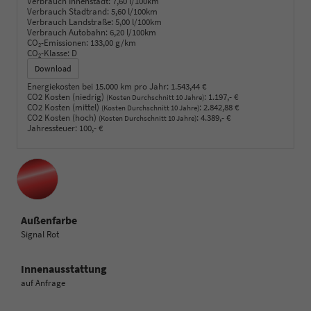
Verbrauch Innenstadt:
7,60 l/100km
Verbrauch Stadtrand:
5,60 l/100km
Verbrauch Landstraße:
5,00 l/100km
Verbrauch Autobahn:
6,20 l/100km
CO
-Emissionen:
133,00 g/km
2
CO
-Klasse:
D
2
Download
Energiekosten bei 15.000 km pro Jahr:
1.543,44 €
CO2 Kosten (niedrig)
:
1.197,- €
(Kosten Durchschnitt 10 Jahre)
CO2 Kosten (mittel)
:
2.842,88 €
(Kosten Durchschnitt 10 Jahre)
CO2 Kosten (hoch)
:
4.389,- €
(Kosten Durchschnitt 10 Jahre)
Jahressteuer:
100,- €
Außenfarbe
Signal Rot
Innenausstattung
auf Anfrage