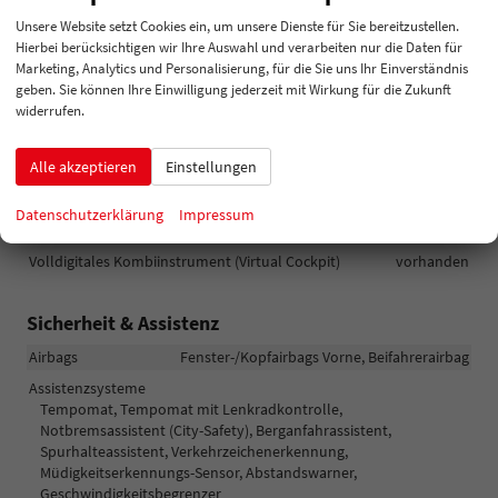
Assistenzsysteme
Sprachsteuerung
Unsere Website setzt Cookies ein, um unsere Dienste für Sie bereitzustellen.
Hierbei berücksichtigen wir Ihre Auswahl und verarbeiten nur die Daten für
Audioanlage
Marketing, Analytics und Personalisierung, für die Sie uns Ihr Einverständnis
Radio/MP3-Player, Radio, Schnittstelle MP3, Schnittstelle USB,
geben. Sie können Ihre Einwilligung jederzeit mit Wirkung für die Zukunft
Digitalradio DAB, Android Auto, Apple CarPlay, Touchscreen
widerrufen.
Bordcomputer
vorhanden
Navigationssystem
Navigation, Navigation per Audio
Alle akzeptieren
Einstellungen
Telefon
Freisprecheinrichtung, Bluetooth, Induktionsladen für
Datenschutzerklärung
Impressum
Smartphones
Volldigitales Kombiinstrument (Virtual Cockpit)
vorhanden
Sicherheit & Assistenz
Airbags
Fenster-/Kopfairbags Vorne, Beifahrerairbag
Assistenzsysteme
Tempomat, Tempomat mit Lenkradkontrolle,
Notbremsassistent (City-Safety), Berganfahrassistent,
Spurhalteassistent, Verkehrzeichenerkennung,
Müdigkeitserkennungs-Sensor, Abstandswarner,
Geschwindigkeitsbegrenzer