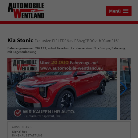
Menü
Kia Stonic
Exclusive FL*LED*Navi*Shzg*PDCv+h*Cam*16"
Fahrzeugnummer
:
202133
,
sofort lieferbar
, Landesversion: EU - Europa,
Fahrzeug
mit Tageszulassung
AUSSENFARBE
Signal Rot
INNENAUSSTATTUNG