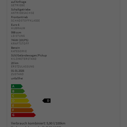
auf Anfrage
GETRIEBE
Schaltgetriebe
ANTRIEBSACHSE
Frontantrieb
SCHADSTOFFKLASSE
Euro 6
HUBRAUM
998 ccm
LEISTUNG
74 kW (101 PS)
KRAFTSTOFF
Benzin
KATEGORIE
SUV/Geländewagen/Pickup
KILOMETERSTAND
20 km
ERSTZULASSUNG
01.01.2026
ZUSTAND
unfallfrei
Verbrauch kombiniert:
5,90 l/100km