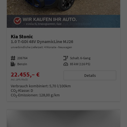
Kia Stonic
1.0 T-GDi 48V DynamicLine MJ26
unverbindliche Lieferzeit:
4 Monate
Neuwagen
Fahrzeugnummer
206764
Getriebe
Schalt. 6-Gang
Kraftstoff
Benzin
Leistung
85 kW (116 PS)
22.455,– €
Details
incl. 19% MwSt.
Verbrauch kombiniert:
5,70 l/100km
CO
-Klasse:
D
2
CO
-Emissionen:
128,00 g/km
2