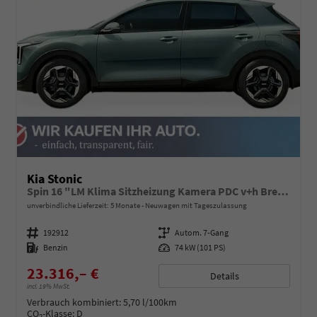
Kia Stonic
Spin 16 "LM Klima Sitzheizung Kamera PDC v+h Bremsassistent Lenkradheizung
unverbindliche Lieferzeit:
5 Monate
Neuwagen mit Tageszulassung
Fahrzeugnummer
192912
Getriebe
Autom. 7-Gang
Kraftstoff
Benzin
Leistung
74 kW (101 PS)
23.316,– €
Details
incl. 19% MwSt.
Verbrauch kombiniert:
5,70 l/100km
CO
-Klasse:
D
2