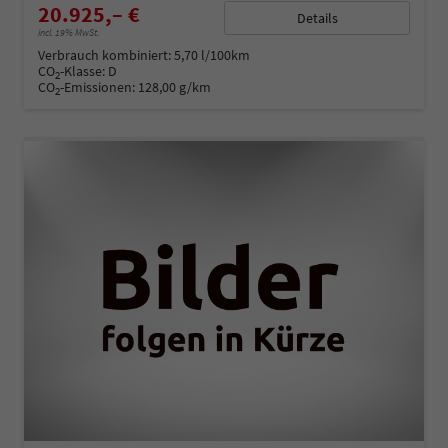
20.925,– €
Details
incl. 19% MwSt.
Verbrauch kombiniert:
5,70 l/100km
CO
-Klasse:
D
2
CO
-Emissionen:
128,00 g/km
2