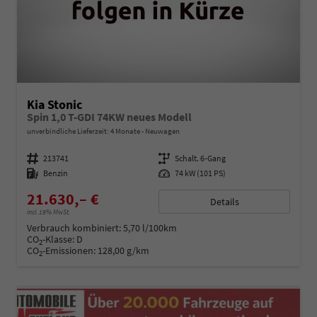
Kia Stonic
Spin 1,0 T-GDI 74KW neues Modell
unverbindliche Lieferzeit:
4 Monate
Neuwagen
Fahrzeugnummer
213741
Getriebe
Schalt. 6-Gang
Kraftstoff
Benzin
Leistung
74 kW (101 PS)
21.630,– €
Details
incl. 19% MwSt.
Verbrauch kombiniert:
5,70 l/100km
CO
-Klasse:
D
2
CO
-Emissionen:
128,00 g/km
2