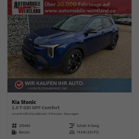
Kia Stonic
1.0 T-GDI GPF Comfort
unverbindliche Lieferzeit:
4 Monate
Neuwagen
Fahrzeugnummer
205469
Getriebe
Schalt. 6-Gang
Kraftstoff
Benzin
Leistung
74 kW (101 PS)