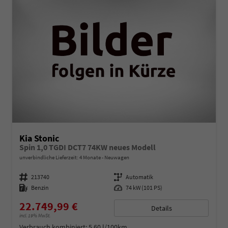
Kia Stonic
Spin 1,0 TGDI DCT7 74KW neues Modell
unverbindliche Lieferzeit:
4 Monate
Neuwagen
Fahrzeugnummer
213740
Getriebe
Automatik
Kraftstoff
Benzin
Leistung
74 kW (101 PS)
22.749,99 €
Details
incl. 19% MwSt.
Verbrauch kombiniert:
5,60 l/100km