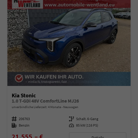
Kia Stonic
1.0 T-GDi 48V ComfortLine MJ26
unverbindliche Lieferzeit:
4 Monate
Neuwagen
Fahrzeugnummer
206763
Getriebe
Schalt. 6-Gang
Kraftstoff
Benzin
Leistung
85 kW (116 PS)
21.555,– €
Details