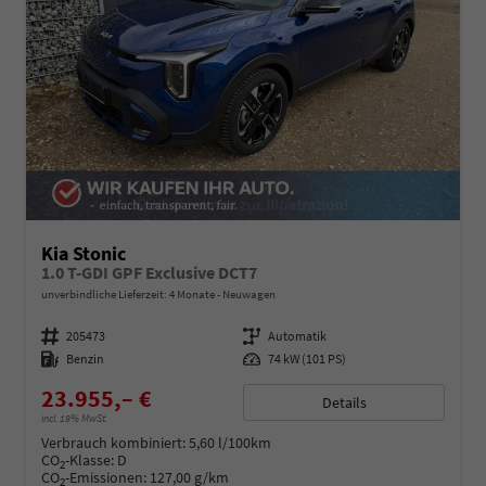
Kia Stonic
1.0 T-GDI GPF Exclusive DCT7
unverbindliche Lieferzeit:
4 Monate
Neuwagen
Fahrzeugnummer
205473
Getriebe
Automatik
Kraftstoff
Benzin
Leistung
74 kW (101 PS)
23.955,– €
Details
incl. 19% MwSt.
Verbrauch kombiniert:
5,60 l/100km
CO
-Klasse:
D
2
CO
-Emissionen:
127,00 g/km
2