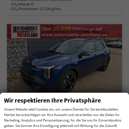
CO
-Klasse:
D
2
CO
-Emissionen:
127,00 g/km
2
Wir respektieren Ihre Privatsphäre
Unsere Website setzt Cookies ein, um unsere Dienste für Sie bereitzustellen.
Hierbei berücksichtigen wir Ihre Auswahl und verarbeiten nur die Daten für
Kia Stonic
Marketing, Analytics und Personalisierung, für die Sie uns Ihr Einverständnis
1.0 T-GDI GPF Exclusive
geben. Sie können Ihre Einwilligung jederzeit mit Wirkung für die Zukunft