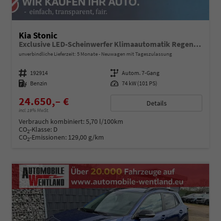
Kia Stonic
Exclusive LED-Scheinwerfer Klimaautomatik Regensensor Sitzheizung Kamera PDC v+h
unverbindliche Lieferzeit:
5 Monate
Neuwagen mit Tageszulassung
Fahrzeugnummer
192914
Getriebe
Autom. 7-Gang
Kraftstoff
Benzin
Leistung
74 kW (101 PS)
24.650,– €
Details
incl. 19% MwSt.
Verbrauch kombiniert:
5,70 l/100km
CO
-Klasse:
D
2
CO
-Emissionen:
129,00 g/km
2