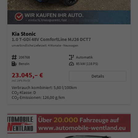
Kia Stonic
1.0 T-GDi 48V ComfortLine MJ26 DCT7
unverbindliche Lieferzeit:
4 Monate
Neuwagen
Fahrzeugnummer
206768
Getriebe
Automatik
Kraftstoff
Benzin
Leistung
85 kW (116 PS)
23.045,– €
Details
incl. 19% MwSt.
Verbrauch kombiniert:
5,60 l/100km
CO
-Klasse:
D
2
CO
-Emissionen:
126,00 g/km
2