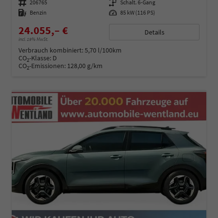
Fahrzeugnummer
206765
Getriebe
Schalt. 6-Gang
Kraftstoff
Benzin
Leistung
85 kW (116 PS)
24.055,– €
Details
incl. 19% MwSt.
Verbrauch kombiniert:
5,70 l/100km
CO
-Klasse:
D
2
CO
-Emissionen:
128,00 g/km
2