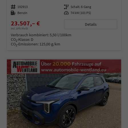
Fahrzeugnummer
192913
Getriebe
Schalt. 6-Gang
Kraftstoff
Benzin
Leistung
74 kW (101 PS)
23.507,– €
Details
incl. 19% MwSt.
Verbrauch kombiniert:
5,50 l/100km
CO
-Klasse:
D
2
CO
-Emissionen:
125,00 g/km
2