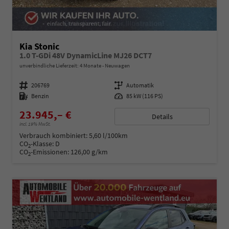
Kia Stonic
1.0 T-GDi 48V DynamicLine MJ26 DCT7
unverbindliche Lieferzeit:
4 Monate
Neuwagen
Fahrzeugnummer
206769
Getriebe
Automatik
Kraftstoff
Benzin
Leistung
85 kW (116 PS)
23.945,– €
Details
incl. 19% MwSt.
Verbrauch kombiniert:
5,60 l/100km
CO
-Klasse:
D
2
CO
-Emissionen:
126,00 g/km
2