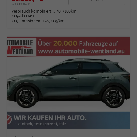
incl. 19% MwSt.
Verbrauch kombiniert:
5,70 l/100km
CO
-Klasse:
D
2
CO
-Emissionen:
128,00 g/km
2