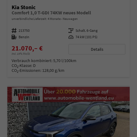
Kia Stonic
Comfort 1,0 T-GDI 74KW neues Modell
unverbindliche Lieferzeit:
4 Monate
Neuwagen
Fahrzeugnummer
213750
Getriebe
Schalt. 6-Gang
Kraftstoff
Benzin
Leistung
74 kW (101 PS)
21.070,– €
Details
incl. 19% MwSt.
Verbrauch kombiniert:
5,70 l/100km
CO
-Klasse:
D
2
CO
-Emissionen:
128,00 g/km
2