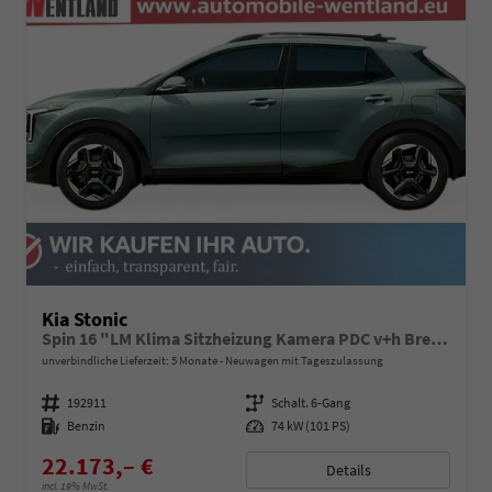
Kia Stonic
Spin 16 "LM Klima Sitzheizung Kamera PDC v+h Bremsassistent Lenkradheizung
unverbindliche Lieferzeit:
5 Monate
Neuwagen mit Tageszulassung
Fahrzeugnummer
192911
Getriebe
Schalt. 6-Gang
Kraftstoff
Benzin
Leistung
74 kW (101 PS)
22.173,– €
Details
incl. 19% MwSt.