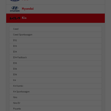
Hyundai
Kia
Ceed
Ceed Sportswagon
EV2
EV3
EV4
EV4 Fastback
EV5
EV6
EV9
K4
K4 Kombi
K4 Sportswagon
Niro
Niro EV
Picanto