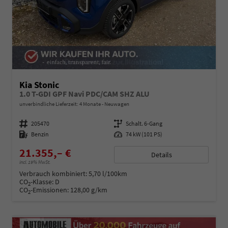
Kia Stonic
1.0 T-GDI GPF Navi PDC/CAM SHZ ALU
unverbindliche Lieferzeit:
4 Monate
Neuwagen
Fahrzeugnummer
205470
Getriebe
Schalt. 6-Gang
Kraftstoff
Benzin
Leistung
74 kW (101 PS)
21.355,– €
Details
incl. 19% MwSt.
Verbrauch kombiniert:
5,70 l/100km
CO
-Klasse:
D
2
CO
-Emissionen:
128,00 g/km
2