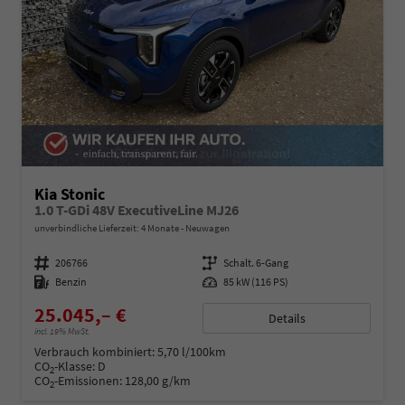
Kia Stonic
1.0 T-GDi 48V ExecutiveLine MJ26
unverbindliche Lieferzeit:
4 Monate
Neuwagen
Fahrzeugnummer
206766
Getriebe
Schalt. 6-Gang
Kraftstoff
Benzin
Leistung
85 kW (116 PS)
25.045,– €
Details
incl. 19% MwSt.
Verbrauch kombiniert:
5,70 l/100km
CO
-Klasse:
D
2
CO
-Emissionen:
128,00 g/km
2