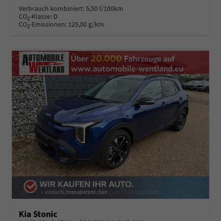
Verbrauch kombiniert:
5,50 l/100km
CO
-Klasse:
D
2
CO
-Emissionen:
125,00 g/km
2
Kia Stonic