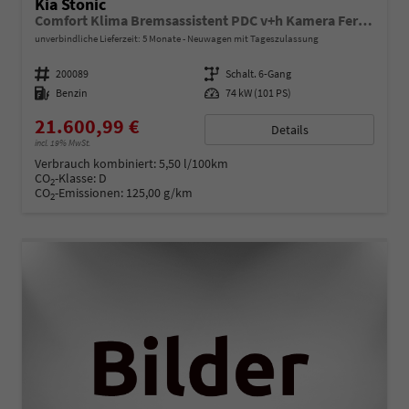
Kia Stonic
Comfort Klima Bremsassistent PDC v+h Kamera Fernlichtassistent Spurhalteassistent
unverbindliche Lieferzeit:
5 Monate
Neuwagen mit Tageszulassung
Fahrzeugnummer
200089
Getriebe
Schalt. 6-Gang
Kraftstoff
Benzin
Leistung
74 kW (101 PS)
21.600,99 €
Details
incl. 19% MwSt.
Verbrauch kombiniert:
5,50 l/100km
CO
-Klasse:
D
2
CO
-Emissionen:
125,00 g/km
2