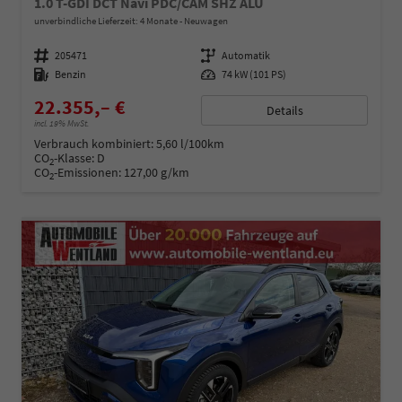
1.0 T-GDI DCT Navi PDC/CAM SHZ ALU
unverbindliche Lieferzeit:
4 Monate
Neuwagen
Fahrzeugnummer
205471
Getriebe
Automatik
Kraftstoff
Benzin
Leistung
74 kW (101 PS)
22.355,– €
Details
incl. 19% MwSt.
Verbrauch kombiniert:
5,60 l/100km
CO
-Klasse:
D
2
CO
-Emissionen:
127,00 g/km
2