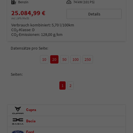
Kraftstoff
Benzin
Leistung
74 kW (101 PS)
25.084,99 €
Details
incl. 19% MwSt.
Verbrauch kombiniert:
5,70 l/100km
CO
-Klasse:
D
2
CO
-Emissionen:
128,00 g/km
2
Datensätze pro Seite:
10
20
50
100
250
Seiten:
1
2
Cupra
Dacia
Ford